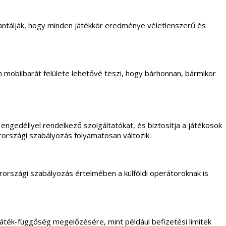
rantálják, hogy minden játékkör eredménye véletlenszerű és
n mobilbarát felülete lehetővé teszi, hogy bárhonnan, bármikor
engedéllyel rendelkező szolgáltatókat, és biztosítja a játékosok
rországi szabályozás folyamatosan változik.
rországi szabályozás értelmében a külföldi operátoroknak is
ejáték-függőség megelőzésére, mint például befizetési limitek