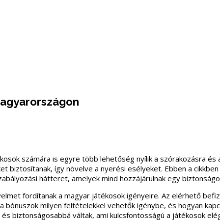
Magyarországon
átékosok számára is egyre több lehetőség nyílik a szórakozásra é
 biztosítanak, így növelve a nyerési esélyeket. Ebben a cikkben
 szabályozási hátteret, amelyek mind hozzájárulnak egy biztonság
yelmet fordítanak a magyar játékosok igényeire. Az elérhető befi
a bónuszok milyen feltételekkel vehetők igénybe, és hogyan kap
bá és biztonságosabbá váltak, ami kulcsfontosságú a játékosok e