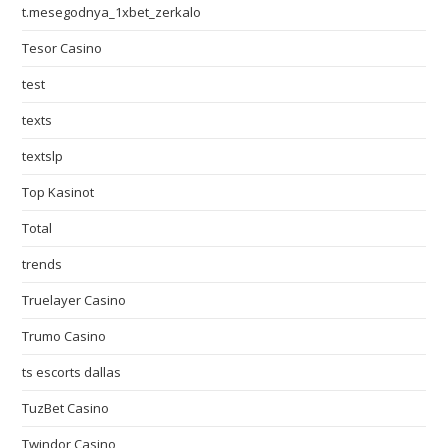
t.mesegodnya_1xbet_zerkalo
Tesor Casino
test
texts
textslp
Top Kasinot
Total
trends
Truelayer Casino
Trumo Casino
ts escorts dallas
TuzBet Casino
Twindor Casino