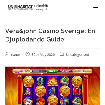
Vera&john Casino Sverige: En
Djuplodande Guide
nanor
30th May 2026
Uncategorised