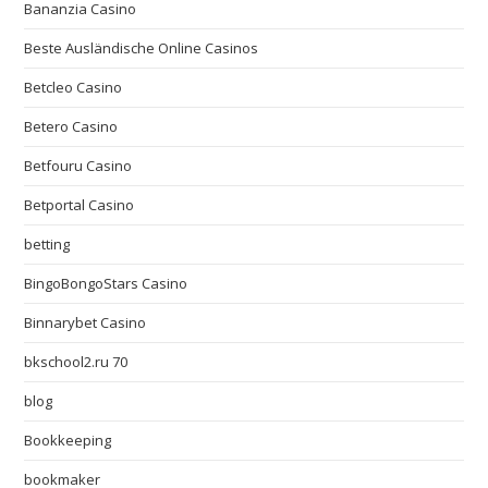
Bananzia Casino
Beste Ausländische Online Casinos
Betcleo Casino
Betero Casino
Betfouru Casino
Betportal Casino
betting
BingoBongoStars Casino
Binnarybet Casino
bkschool2.ru 70
blog
Bookkeeping
bookmaker