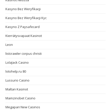
Kasinot Netissä
Kasyno Bez Weryfikacji
Kasyno Bez Weryfikacji Kyc
Kasyno Z Paysafecard
Kierrätysvapaat Kasinot
Leon
listcrawler corpus christi
LolaJack Casino
lotohelp.ru 80
Lussurio Casino
Maltan Kasinot
Mamzinobet Casino
Megapari New Casinos