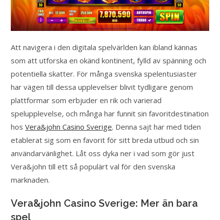
Att navigera i den digitala spelvärlden kan ibland kännas
som att utforska en okänd kontinent, fylld av spänning och
potentiella skatter. För många svenska spelentusiaster
har vägen till dessa upplevelser blivit tydligare genom
plattformar som erbjuder en rik och varierad
spelupplevelse, och många har funnit sin favoritdestination
hos
Vera&john Casino Sverige
. Denna sajt har med tiden
etablerat sig som en favorit för sitt breda utbud och sin
användarvänlighet. Låt oss dyka ner i vad som gör just
Vera&john till ett så populärt val för den svenska
marknaden.
Vera&john Casino Sverige: Mer än bara
spel