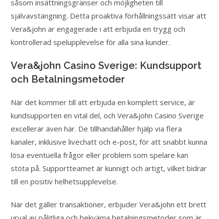
såsom insättningsgränser och möjligheten till
självavstängning. Detta proaktiva förhållningssätt visar att
Vera&john är engagerade i att erbjuda en trygg och
kontrollerad spelupplevelse för alla sina kunder.
Vera&john Casino Sverige: Kundsupport
och Betalningsmetoder
När det kommer till att erbjuda en komplett service, är
kundsupporten en vital del, och Vera&john Casino Sverige
excellerar även här. De tillhandahåller hjälp via flera
kanaler, inklusive livechatt och e-post, för att snabbt kunna
lösa eventuella frågor eller problem som spelare kan
stöta på. Supportteamet är kunnigt och artigt, vilket bidrar
till en positiv helhetsupplevelse.
När det gäller transaktioner, erbjuder Vera&john ett brett
urval av pålitliga och bekväma betalningsmetoder som är