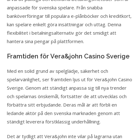
anpassade för svenska spelare. Från snabba
banköverföringar till populära e-plånböcker och kreditkort,
kan spelare enkelt göra insättningar och uttag. Denna
flexibilitet i betalningsalternativ gör det smidigt att
hantera sina pengar på plattformen.
Framtiden för Vera&john Casino Sverige
Med en solid grund av spelglädje, säkerhet och
spelarvänlighet, ser framtiden ljus ut för Vera&john Casino
Sverige. Genom att ständigt anpassa sig till nya trender
och spelarnas önskemål, fortsätter de att utvecklas och
förbättra sitt erbjudande. Deras mål är att förbli en
ledande aktör på den svenska marknaden genom att
ständigt leverera förstklassig underhållning.
Det är tydligt att Vera&john inte vilar på lagrarna utan