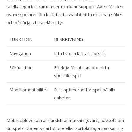
spelkategorier, kampanjer och kundsupport. Även för den
ovane spelaren är det lätt att snabbt hitta det man söker
och påbörja sitt speläventyr.
FUNKTION
BESKRIVNING
Navigation
Intuitiv och lätt att förstå.
Sökfunktion
Effektiv för att snabbt hitta
specifika spel.
Mobilkompatibilitet
Fullt optimerad för spel på alla
enheter.
Mobilupplevelsen är särskilt anmärkningsvärd; oavsett om
du spelar via en smartphone eller surfplatta, anpassar sig