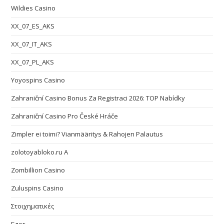
Wildies Casino
XX_07_ES_AKS
XX_07_IT_AKS
XX_07_PL_AKS
Yoyospins Casino
Zahraniční Casino Bonus Za Registraci 2026: TOP Nabídky
Zahraniční Casino Pro České Hráče
Zimpler ei toimi? Vianmääritys & Rahojen Palautus
zolotoyabloko.ru A
Zombillion Casino
Zuluspins Casino
Στοιχηματικές