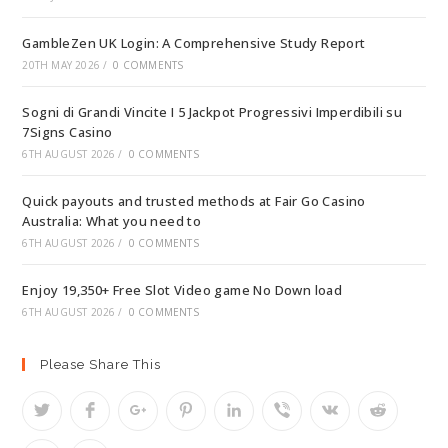
GambleZen UK Login: A Comprehensive Study Report
20TH MAY 2026
/
0 COMMENTS
Sogni di Grandi Vincite I 5 Jackpot Progressivi Imperdibili su
7Signs Casino
6TH AUGUST 2026
/
0 COMMENTS
Quick payouts and trusted methods at Fair Go Casino
Australia: What you need to
6TH AUGUST 2026
/
0 COMMENTS
Enjoy 19,350+ Free Slot Video game No Down load
6TH AUGUST 2026
/
0 COMMENTS
Please Share This