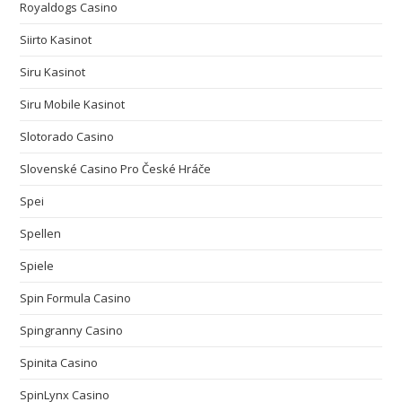
Royaldogs Casino
Siirto Kasinot
Siru Kasinot
Siru Mobile Kasinot
Slotorado Casino
Slovenské Casino Pro České Hráče
Spei
Spellen
Spiele
Spin Formula Casino
Spingranny Casino
Spinita Casino
SpinLynx Casino