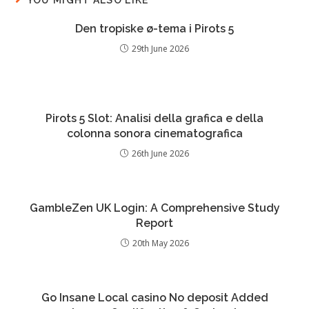
YOU MIGHT ALSO LIKE
Den tropiske ø-tema i Pirots 5
29th June 2026
Pirots 5 Slot: Analisi della grafica e della
colonna sonora cinematografica
26th June 2026
GambleZen UK Login: A Comprehensive Study
Report
20th May 2026
Go Insane Local casino No deposit Added