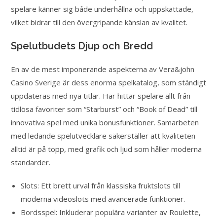
spelare känner sig både underhållna och uppskattade,
vilket bidrar till den övergripande känslan av kvalitet.
Spelutbudets Djup och Bredd
En av de mest imponerande aspekterna av Vera&john
Casino Sverige är dess enorma spelkatalog, som ständigt
uppdateras med nya titlar. Här hittar spelare allt från
tidlösa favoriter som “Starburst” och “Book of Dead” till
innovativa spel med unika bonusfunktioner. Samarbeten
med ledande spelutvecklare säkerställer att kvaliteten
alltid är på topp, med grafik och ljud som håller moderna
standarder.
Slots: Ett brett urval från klassiska fruktslots till
moderna videoslots med avancerade funktioner.
Bordsspel: Inkluderar populära varianter av Roulette,