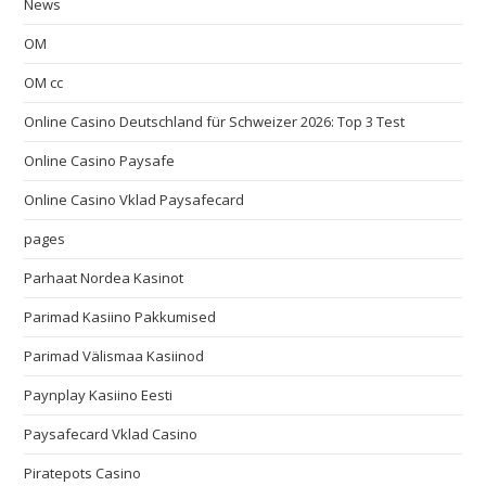
News
OM
OM cc
Online Casino Deutschland für Schweizer 2026: Top 3 Test
Online Casino Paysafe
Online Casino Vklad Paysafecard
pages
Parhaat Nordea Kasinot
Parimad Kasiino Pakkumised
Parimad Välismaa Kasiinod
Paynplay Kasiino Eesti
Paysafecard Vklad Casino
Piratepots Casino