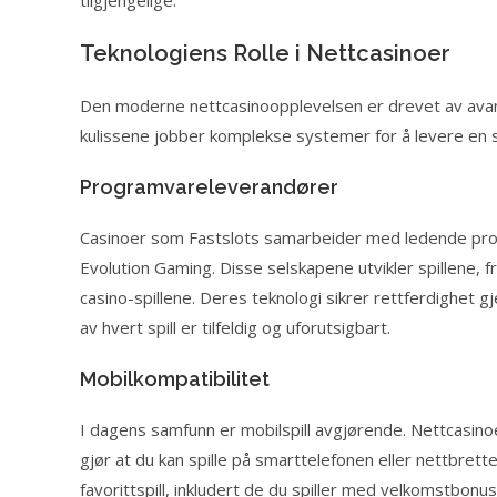
tilgjengelige.
Teknologiens Rolle i Nettcasinoer
Den moderne nettcasinoopplevelsen er drevet av avans
kulissene jobber komplekse systemer for å levere en s
Programvareleverandører
Casinoer som Fastslots samarbeider med ledende pr
Evolution Gaming. Disse selskapene utvikler spillene, f
casino-spillene. Deres teknologi sikrer rettferdighet g
av hvert spill er tilfeldig og uforutsigbart.
Mobilkompatibilitet
I dagens samfunn er mobilspill avgjørende. Nettcasin
gjør at du kan spille på smarttelefonen eller nettbrette
favorittspill, inkludert de du spiller med velkomstbonu