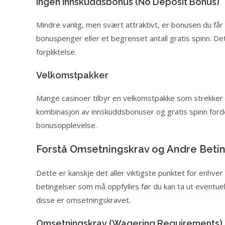
Ingen Innskuddsbonus (No Deposit Bonus)
Mindre vanlig, men svært attraktivt, er bonusen du får
bonuspenger eller et begrenset antall gratis spinn. De
forpliktelse.
Velkomstpakker
Mange casinoer tilbyr en velkomstpakke som strekker s
kombinasjon av innskuddsbonuser og gratis spinn forde
bonusopplevelse.
Forstå Omsetningskrav og Andre Beti
Dette er kanskje det aller viktigste punktet for enh
betingelser som må oppfylles før du kan ta ut eventue
disse er omsetningskravet.
Omsetningskrav (Wagering Requirements)