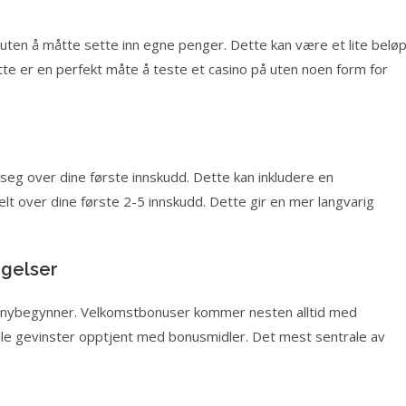
 uten å måtte sette inn egne penger. Dette kan være et lite beløp
tte er en perfekt måte å teste et casino på uten noen form for
eg over dine første innskudd. Dette kan inkludere en
lt over dine første 2-5 innskudd. Dette gir en mer langvarig
ngelser
ver nybegynner. Velkomstbonuser kommer nesten alltid med
lle gevinster opptjent med bonusmidler. Det mest sentrale av