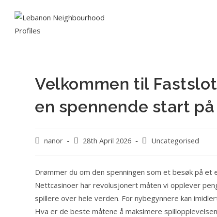
Velkommen til Fastslot
en spennende start på
nanor
28th April 2026
Uncategorised
Drømmer du om den spenningen som et besøk på et ekt
Nettcasinoer har revolusjonert måten vi opplever penge
spillere over hele verden. For nybegynnere kan imidle
Hva er de beste måtene å maksimere spillopplevelsen 