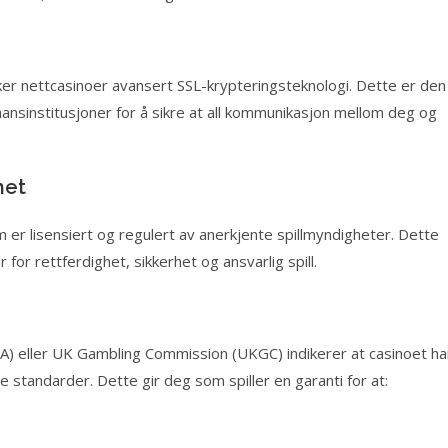
uker nettcasinoer avansert SSL-krypteringsteknologi. Dette er den
nsinstitusjoner for å sikre at all kommunikasjon mellom deg og
het
om er lisensiert og regulert av anerkjente spillmyndigheter. Dette
 for rettferdighet, sikkerhet og ansvarlig spill.
A) eller UK Gambling Commission (UKGC) indikerer at casinoet ha
standarder. Dette gir deg som spiller en garanti for at: