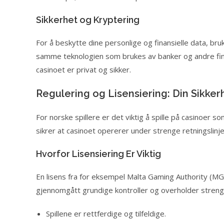
Sikkerhet og Kryptering
For å beskytte dine personlige og finansielle data, br
samme teknologien som brukes av banker og andre fina
casinoet er privat og sikker.
Regulering og Lisensiering: Din Sikker
For norske spillere er det viktig å spille på casinoer s
sikrer at casinoet opererer under strenge retningslinjer
Hvorfor Lisensiering Er Viktig
En lisens fra for eksempel Malta Gaming Authority (MG
gjennomgått grundige kontroller og overholder strenge 
Spillene er rettferdige og tilfeldige.