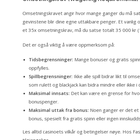
Omsetningskravet angir hvor mange ganger du må sat
gevinstene blir dine egne uttakbare penger. Et vanli
et 35x omsetningskrav, må du satse totalt 35 000 kr (1
Det er også viktig å være oppmerksom på:
Tidsbegrensninger:
Mange bonuser og gratis spinn
oppfylles.
Spillbegrensninger:
Ikke alle spill bidrar likt til 
som rulett og blackjack kan bidra mindre eller ikke i 
Maksimal innsats:
Det kan være en grense for hvor
bonuspenger.
Maksimal uttak fra bonus:
Noen ganger er det et 
bonus, spesielt fra gratis spinn eller ingen innskud
Les alltid casinoets vilkår og betingelser nøye. Hos Fa