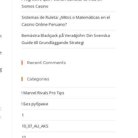
Somos Casino
Sistemas de Ruleta: ¿Mitos o Matemáticas en el
Casino Online Peruano?
n
Bemästra Blackjack på Vera&John: Din Svenska
Guide till Grundläggande Strategi
e
Recent Comments
og
Categories
! Marvel Rivals Pro Tips
! Без рубрики
t
1
e
10_07_AU_AKS
11