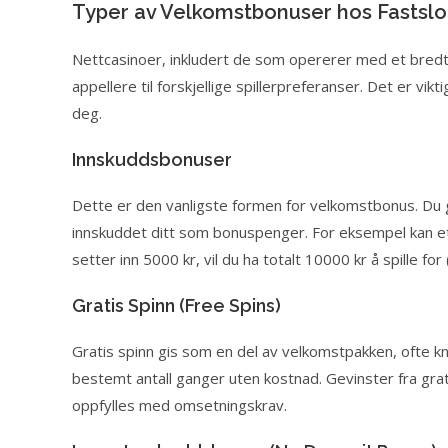
Typer av Velkomstbonuser hos Fastslo
Nettcasinoer, inkludert de som opererer med et bredt 
appellere til forskjellige spillerpreferanser. Det er vik
deg.
Innskuddsbonuser
Dette er den vanligste formen for velkomstbonus. Du g
innskuddet ditt som bonuspenger. For eksempel kan et 
setter inn 5000 kr, vil du ha totalt 10000 kr å spille f
Gratis Spinn (Free Spins)
Gratis spinn gis som en del av velkomstpakken, ofte kny
bestemt antall ganger uten kostnad. Gevinster fra grat
oppfylles med omsetningskrav.