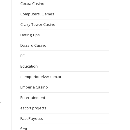
Cocoa Casino
Computers, Games
Crazy Tower Сasino
Dating Tips
Dazard Casino
EC
Education
elemporiodelvw.com.ar
Emperia Casino
Entertainment
r
escort projects
Fast Payouts
first