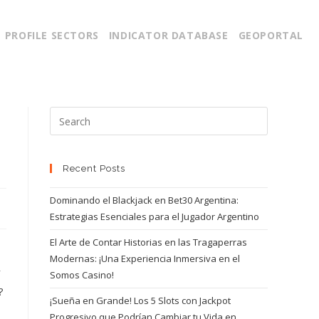
PROFILE SECTORS
INDICATOR DATABASE
GEOPORTAL
Recent Posts
Dominando el Blackjack en Bet30 Argentina:
Estrategias Esenciales para el Jugador Argentino
El Arte de Contar Historias en las Tragaperras
Modernas: ¡Una Experiencia Inmersiva en el
r
Somos Casino!
?
¡Sueña en Grande! Los 5 Slots con Jackpot
Progresivo que Podrían Cambiar tu Vida en