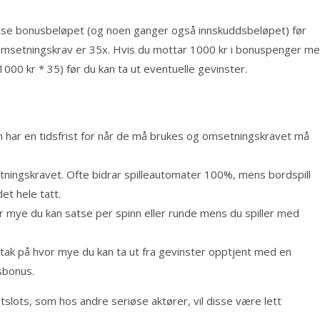
se bonusbeløpet (og noen ganger også innskuddsbeløpet) før
g omsetningskrav er 35x. Hvis du mottar 1000 kr i bonuspenger m
000 kr * 35) før du kan ta ut eventuelle gevinster.
 har en tidsfrist for når de må brukes og omsetningskravet må
omsetningskravet. Ofte bidrar spilleautomater 100%, mens bordspill
det hele tatt.
 mye du kan satse per spinn eller runde mens du spiller med
tak på hvor mye du kan ta ut fra gevinster opptjent med en
dsbonus.
stslots, som hos andre seriøse aktører, vil disse være lett