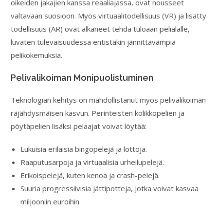
oikeiden jakajien kanssa reaaliajassa, ovat nousseet
valtavaan suosioon. Myös virtuaalitodellisuus (VR) ja lisätty
todellisuus (AR) ovat alkaneet tehdä tuloaan pelialalle,
luvaten tulevaisuudessa entistäkin jännittävämpiä
pelikokemuksia.
Pelivalikoiman Monipuolistuminen
Teknologian kehitys on mahdollistanut myös pelivalikoiman
räjähdysmäisen kasvun. Perinteisten kolikkopelien ja
pöytäpelien lisäksi pelaajat voivat löytää:
Lukuisia erilaisia bingopelejä ja lottoja.
Raaputusarpoja ja virtuaalisia urheilupelejä.
Erikoispelejä, kuten kenoa ja crash-pelejä.
Suuria progressiivisia jättipotteja, jotka voivat kasvaa
miljooniin euroihin.