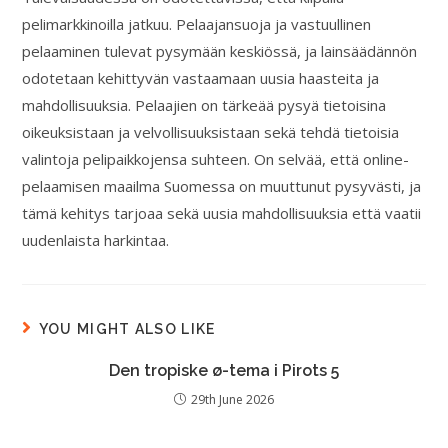
pelimarkkinoilla jatkuu. Pelaajansuoja ja vastuullinen
pelaaminen tulevat pysymään keskiössä, ja lainsäädännön
odotetaan kehittyvän vastaamaan uusia haasteita ja
mahdollisuuksia. Pelaajien on tärkeää pysyä tietoisina
oikeuksistaan ja velvollisuuksistaan sekä tehdä tietoisia
valintoja pelipaikkojensa suhteen. On selvää, että online-
pelaamisen maailma Suomessa on muuttunut pysyvästi, ja
tämä kehitys tarjoaa sekä uusia mahdollisuuksia että vaatii
uudenlaista harkintaa.
YOU MIGHT ALSO LIKE
Den tropiske ø-tema i Pirots 5
29th June 2026