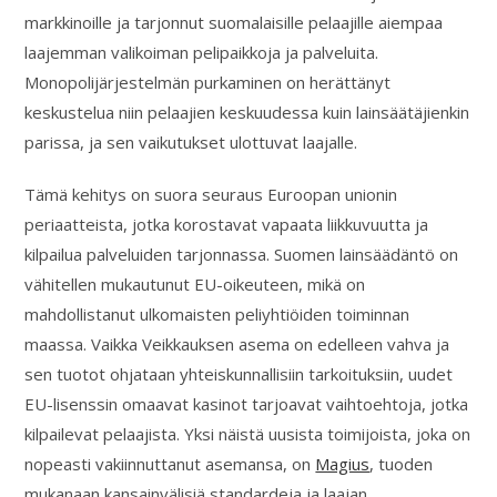
markkinoille ja tarjonnut suomalaisille pelaajille aiempaa
laajemman valikoiman pelipaikkoja ja palveluita.
Monopolijärjestelmän purkaminen on herättänyt
keskustelua niin pelaajien keskuudessa kuin lainsäätäjienkin
parissa, ja sen vaikutukset ulottuvat laajalle.
Tämä kehitys on suora seuraus Euroopan unionin
periaatteista, jotka korostavat vapaata liikkuvuutta ja
kilpailua palveluiden tarjonnassa. Suomen lainsäädäntö on
vähitellen mukautunut EU-oikeuteen, mikä on
mahdollistanut ulkomaisten peliyhtiöiden toiminnan
maassa. Vaikka Veikkauksen asema on edelleen vahva ja
sen tuotot ohjataan yhteiskunnallisiin tarkoituksiin, uudet
EU-lisenssin omaavat kasinot tarjoavat vaihtoehtoja, jotka
kilpailevat pelaajista. Yksi näistä uusista toimijoista, joka on
nopeasti vakiinnuttanut asemansa, on
Magius
, tuoden
mukanaan kansainvälisiä standardeja ja laajan