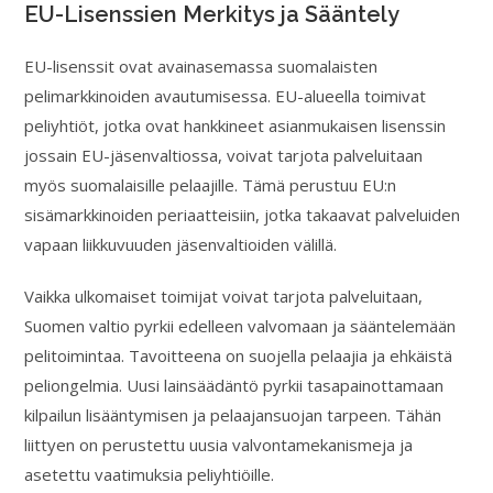
EU-Lisenssien Merkitys ja Sääntely
EU-lisenssit ovat avainasemassa suomalaisten
pelimarkkinoiden avautumisessa. EU-alueella toimivat
peliyhtiöt, jotka ovat hankkineet asianmukaisen lisenssin
jossain EU-jäsenvaltiossa, voivat tarjota palveluitaan
myös suomalaisille pelaajille. Tämä perustuu EU:n
sisämarkkinoiden periaatteisiin, jotka takaavat palveluiden
vapaan liikkuvuuden jäsenvaltioiden välillä.
Vaikka ulkomaiset toimijat voivat tarjota palveluitaan,
Suomen valtio pyrkii edelleen valvomaan ja sääntelemään
pelitoimintaa. Tavoitteena on suojella pelaajia ja ehkäistä
peliongelmia. Uusi lainsäädäntö pyrkii tasapainottamaan
kilpailun lisääntymisen ja pelaajansuojan tarpeen. Tähän
liittyen on perustettu uusia valvontamekanismeja ja
asetettu vaatimuksia peliyhtiöille.