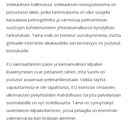
Veikkauksen hallinnassa. Veikkauksen monopoliasema on
perustunut lakiin, jonka tarkoituksena on ollut suojella
kansalaisia peliongelmilta ja varmistaa pelitoiminnan
tuottojen kohdentuminen yhteiskunnallisesti hyödyllisiin
tarkoituksiin. Tämä malli on toiminut vuosikymmeniä, mutta
globaalin internetin aikakaudella sen kestävyys on joutunut
koetukselle.
EU-lainsäädännön paine ja kansainvälisen kilpailun
lisääntyminen ovat johtaneet siihen, että Suomi on
joutunut avaamaan pelimarkkinoitaan. Vaikka täyttä
vapauttamista ei ole tapahtunut, EU-lisenssin omaavien
ulkomaisten peliyhtiöiden mahdollisuus tarjota palveluitaan
suomalaisille on nyt todellisuutta. Tämä on synnyttänyt
uudenlaisen kilpailutilanteen, jossa pelaajilla on enemmän
valinnanvaraa kuin koskaan aiemmin.