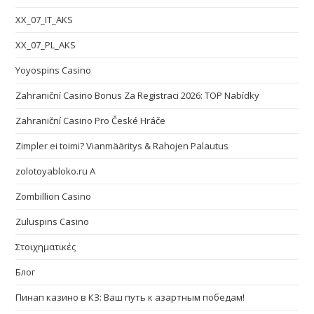
XX_07_IT_AKS
XX_07_PL_AKS
Yoyospins Casino
Zahraniční Casino Bonus Za Registraci 2026: TOP Nabídky
Zahraniční Casino Pro České Hráče
Zimpler ei toimi? Vianmääritys & Rahojen Palautus
zolotoyabloko.ru A
Zombillion Casino
Zuluspins Casino
Στοιχηματικές
Блог
Пинап казино в КЗ: Ваш путь к азартным победам!