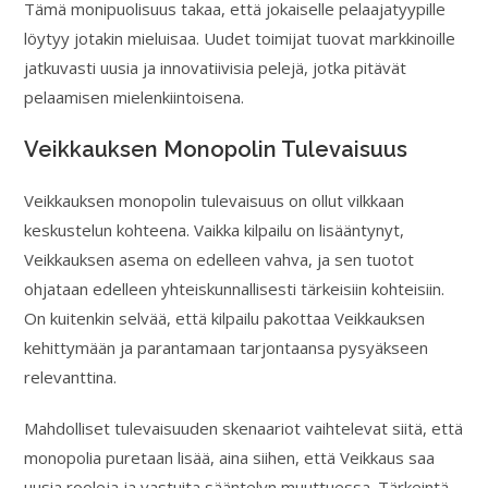
Tämä monipuolisuus takaa, että jokaiselle pelaajatyypille
löytyy jotakin mieluisaa. Uudet toimijat tuovat markkinoille
jatkuvasti uusia ja innovatiivisia pelejä, jotka pitävät
pelaamisen mielenkiintoisena.
Veikkauksen Monopolin Tulevaisuus
Veikkauksen monopolin tulevaisuus on ollut vilkkaan
keskustelun kohteena. Vaikka kilpailu on lisääntynyt,
Veikkauksen asema on edelleen vahva, ja sen tuotot
ohjataan edelleen yhteiskunnallisesti tärkeisiin kohteisiin.
On kuitenkin selvää, että kilpailu pakottaa Veikkauksen
kehittymään ja parantamaan tarjontaansa pysyäkseen
relevanttina.
Mahdolliset tulevaisuuden skenaariot vaihtelevat siitä, että
monopolia puretaan lisää, aina siihen, että Veikkaus saa
uusia rooleja ja vastuita sääntelyn muuttuessa. Tärkeintä