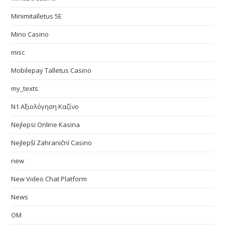
Minimitalletus 5E
Mino Casino
misc
Mobilepay Talletus Casino
my_texts
N1 Αξιολόγηση Καζίνο
Nejlepsi Online Kasina
Nejlepší Zahraniční Casino
new
New Video Chat Platform
News
OM