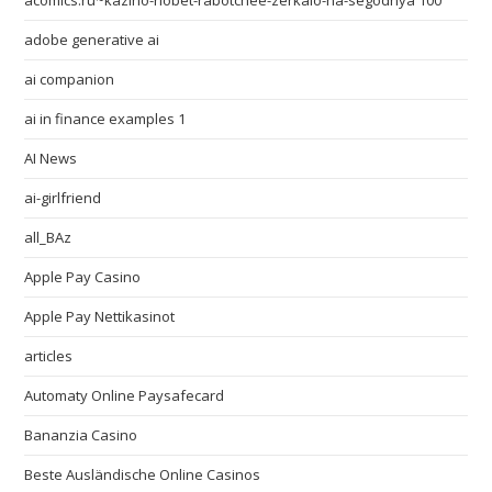
acomics.ru~kazino-riobet-rabotchee-zerkalo-na-segodnya 100
adobe generative ai
ai companion
ai in finance examples 1
AI News
ai-girlfriend
all_BAz
Apple Pay Casino
Apple Pay Nettikasinot
articles
Automaty Online Paysafecard
Bananzia Casino
Beste Ausländische Online Casinos