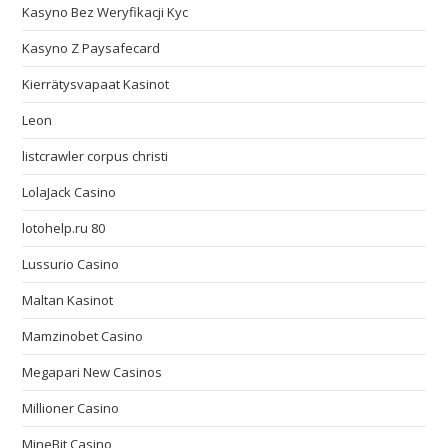
Kasyno Bez Weryfikacji Kyc
Kasyno Z Paysafecard
Kierrätysvapaat Kasinot
Leon
listcrawler corpus christi
LolaJack Casino
lotohelp.ru 80
Lussurio Casino
Maltan Kasinot
Mamzinobet Casino
Megapari New Casinos
Millioner Casino
MineBit Casino