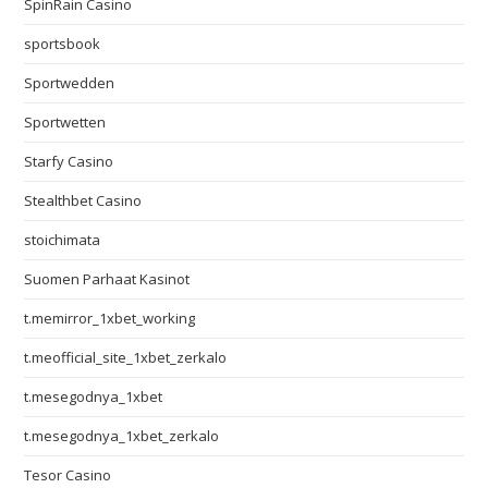
SpinRain Casino
sportsbook
Sportwedden
Sportwetten
Starfy Casino
Stealthbet Casino
stoichimata
Suomen Parhaat Kasinot
t.memirror_1xbet_working
t.meofficial_site_1xbet_zerkalo
t.mesegodnya_1xbet
t.mesegodnya_1xbet_zerkalo
Tesor Casino