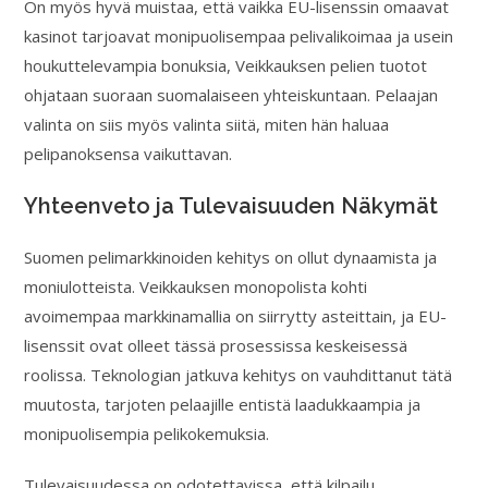
On myös hyvä muistaa, että vaikka EU-lisenssin omaavat
kasinot tarjoavat monipuolisempaa pelivalikoimaa ja usein
houkuttelevampia bonuksia, Veikkauksen pelien tuotot
ohjataan suoraan suomalaiseen yhteiskuntaan. Pelaajan
valinta on siis myös valinta siitä, miten hän haluaa
pelipanoksensa vaikuttavan.
Yhteenveto ja Tulevaisuuden Näkymät
Suomen pelimarkkinoiden kehitys on ollut dynaamista ja
moniulotteista. Veikkauksen monopolista kohti
avoimempaa markkinamallia on siirrytty asteittain, ja EU-
lisenssit ovat olleet tässä prosessissa keskeisessä
roolissa. Teknologian jatkuva kehitys on vauhdittanut tätä
muutosta, tarjoten pelaajille entistä laadukkaampia ja
monipuolisempia pelikokemuksia.
Tulevaisuudessa on odotettavissa, että kilpailu