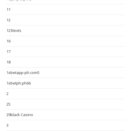
11
12
123texts
16
17
18
1xbetapp-ph.com5
1xbetph.ph66
2
25
29black Casino
3