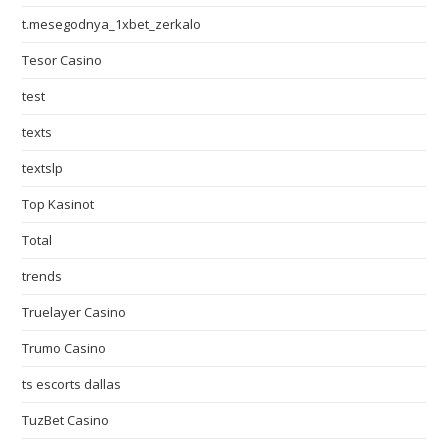
t.mesegodnya_1xbet_zerkalo
Tesor Casino
test
texts
textslp
Top Kasinot
Total
trends
Truelayer Casino
Trumo Casino
ts escorts dallas
TuzBet Casino