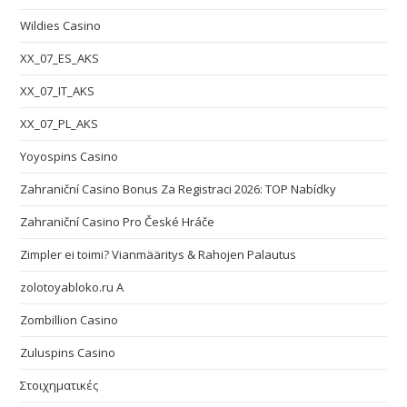
Wildies Casino
XX_07_ES_AKS
XX_07_IT_AKS
XX_07_PL_AKS
Yoyospins Casino
Zahraniční Casino Bonus Za Registraci 2026: TOP Nabídky
Zahraniční Casino Pro České Hráče
Zimpler ei toimi? Vianmääritys & Rahojen Palautus
zolotoyabloko.ru A
Zombillion Casino
Zuluspins Casino
Στοιχηματικές