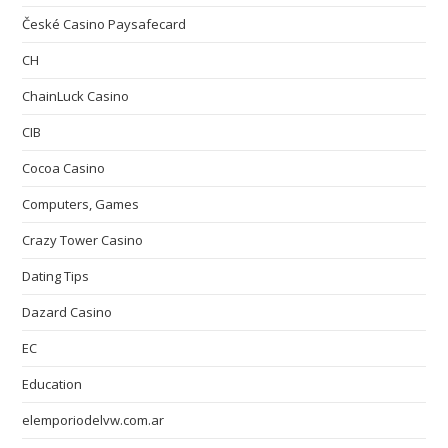
České Casino Paysafecard
CH
ChainLuck Casino
CIB
Cocoa Casino
Computers, Games
Crazy Tower Сasino
Dating Tips
Dazard Casino
EC
Education
elemporiodelvw.com.ar