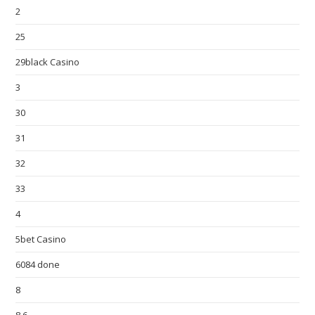
2
25
29black Casino
3
30
31
32
33
4
5bet Casino
6084 done
8