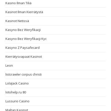
Kasino Ilman Tiliä
Kasinot Ilman Kierrätystä
Kasinot Netissä
Kasyno Bez Weryfikacji
Kasyno Bez Weryfikacji Kyc
Kasyno Z Paysafecard
Kierrätysvapaat Kasinot
Leon
listcrawler corpus christi
LolaJack Casino
lotohelp.ru 80
Lussurio Casino
Maltan Kasinot