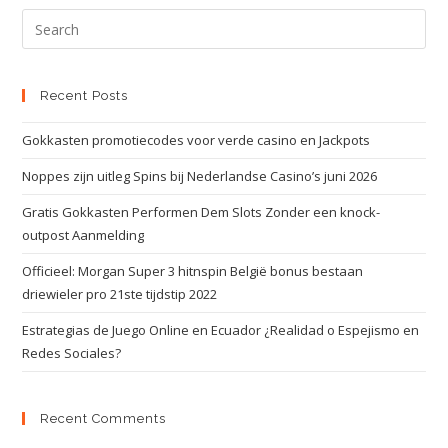
Recent Posts
Gokkasten promotiecodes voor verde casino en Jackpots
Noppes zijn uitleg Spins bij Nederlandse Casino’s juni 2026
Gratis Gokkasten Performen Dem Slots Zonder een knock-
outpost Aanmelding
Officieel: Morgan Super 3 hitnspin België bonus bestaan
driewieler pro 21ste tijdstip 2022
Estrategias de Juego Online en Ecuador ¿Realidad o Espejismo en
Redes Sociales?
Recent Comments