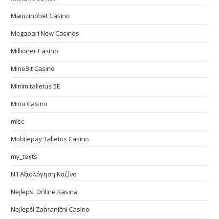
Mamzinobet Casino
Megapari New Casinos
Millioner Casino
MineBit Casino
Minimitalletus 5E
Mino Casino
misc
Mobilepay Talletus Casino
my_texts
N1 Αξιολόγηση Καζίνο
Nejlepsi Online Kasina
Nejlepší Zahraniční Casino