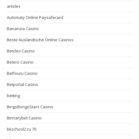
articles
Automaty Online Paysafecard
Bananzia Casino
Beste Ausländische Online Casinos
Betcleo Casino
Betero Casino
Betfouru Casino
Betportal Casino
betting
BingoBongoStars Casino
Binnarybet Casino
bkschool2.ru 70