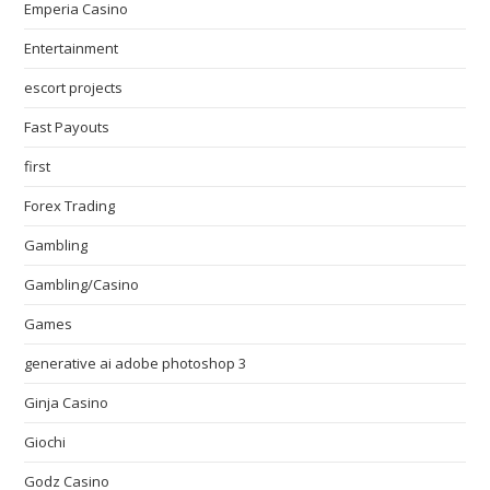
Emperia Casino
Entertainment
escort projects
Fast Payouts
first
Forex Trading
Gambling
Gambling/Casino
Games
generative ai adobe photoshop 3
Ginja Casino
Giochi
Godz Casino