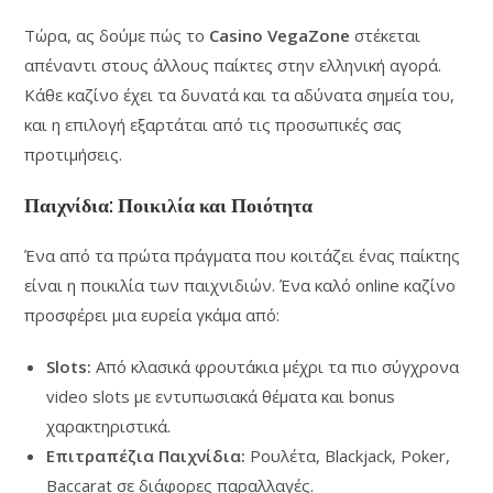
Τώρα, ας δούμε πώς το
Casino VegaZone
στέκεται
απέναντι στους άλλους παίκτες στην ελληνική αγορά.
Κάθε καζίνο έχει τα δυνατά και τα αδύνατα σημεία του,
και η επιλογή εξαρτάται από τις προσωπικές σας
προτιμήσεις.
Παιχνίδια: Ποικιλία και Ποιότητα
Ένα από τα πρώτα πράγματα που κοιτάζει ένας παίκτης
είναι η ποικιλία των παιχνιδιών. Ένα καλό online καζίνο
προσφέρει μια ευρεία γκάμα από:
Slots:
Από κλασικά φρουτάκια μέχρι τα πιο σύγχρονα
video slots με εντυπωσιακά θέματα και bonus
χαρακτηριστικά.
Επιτραπέζια Παιχνίδια:
Ρουλέτα, Blackjack, Poker,
Baccarat σε διάφορες παραλλαγές.