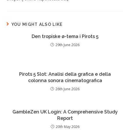
YOU MIGHT ALSO LIKE
Den tropiske ø-tema i Pirots 5
29th June 2026
Pirots 5 Slot: Analisi della grafica e della
colonna sonora cinematografica
26th June 2026
GambleZen UK Login: A Comprehensive Study
Report
20th May 2026