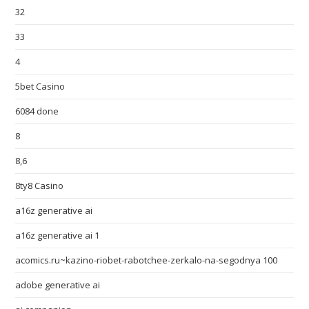
32
33
4
5bet Casino
6084 done
8
8,6
8ty8 Casino
a16z generative ai
a16z generative ai 1
acomics.ru~kazino-riobet-rabotchee-zerkalo-na-segodnya 100
adobe generative ai