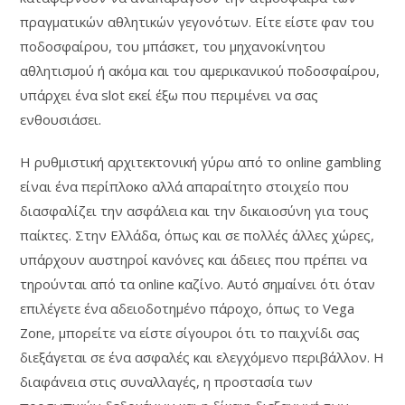
πραγματικών αθλητικών γεγονότων. Είτε είστε φαν του
ποδοσφαίρου, του μπάσκετ, του μηχανοκίνητου
αθλητισμού ή ακόμα και του αμερικανικού ποδοσφαίρου,
υπάρχει ένα slot εκεί έξω που περιμένει να σας
ενθουσιάσει.
Η ρυθμιστική αρχιτεκτονική γύρω από το online gambling
είναι ένα περίπλοκο αλλά απαραίτητο στοιχείο που
διασφαλίζει την ασφάλεια και την δικαιοσύνη για τους
παίκτες. Στην Ελλάδα, όπως και σε πολλές άλλες χώρες,
υπάρχουν αυστηροί κανόνες και άδειες που πρέπει να
τηρούνται από τα online καζίνο. Αυτό σημαίνει ότι όταν
επιλέγετε ένα αδειοδοτημένο πάροχο, όπως το Vega
Zone, μπορείτε να είστε σίγουροι ότι το παιχνίδι σας
διεξάγεται σε ένα ασφαλές και ελεγχόμενο περιβάλλον. Η
διαφάνεια στις συναλλαγές, η προστασία των