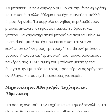
Το μπάσκετ, με τον γρήγορο ρυθμό και την έντονη δράση
του, είναι ένα άλλο άθλημα που έχει εμπνεύσει πολλά
δημοφιλή slots. Τα σύμβολα συνήθως περιλαμβάνουν
μπάλες μπάσκετ, στεφάνια, παίκτες εν δράσει και
γήπεδα. Τα χαρακτηριστικά μπορεί να περιλαμβάνουν
“slam dunk” μπαλαντέρ που επεκτείνονται για να
καλύψουν ολόκληρους τροχούς, “free throw” μπόνους
γύρους, ή ακόμα και “τρίποντα” που πολλαπλασιάζουν
τα κέρδη σας. Η δυναμική του μπάσκετ μεταφέρεται
άψογα στην εμπειρία του slot, προσφέροντας γρήγορες
εναλλαγές και συνεχείς ευκαιρίες για κέρδη.
Μηχανοκίνητος Αθλητισμός: Ταχύτητα και
Αδρεναλίνη
Για όσους αγαπούν την ταχύτητα και την αδρεναλίνη, τα
slots με θέμα τον μηχανοκίνητο αθλητισμό είναι η