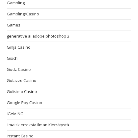
Gambling
Gambling/Casino
Games
generative ai adobe photoshop 3
Ginja Casino
Giochi
Godz Casino
Golazzo Casino
Golisimo Casino
Google Pay Casino
IGAMING
Ilmaiskierroksia Ilman Kierrätystä
Instant Casino