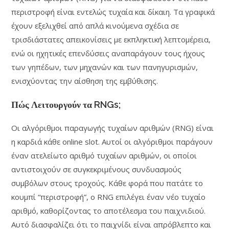
περιστροφή είναι εντελώς τυχαία και δίκαιη. Τα γραφικά
έχουν εξελιχθεί από απλά κινούμενα σχέδια σε
τρισδιάστατες απεικονίσεις με εκπληκτική λεπτομέρεια,
ενώ οι ηχητικές επενδύσεις αναπαράγουν τους ήχους
των γηπέδων, των μηχανών και των πανηγυρισμών,
ενισχύοντας την αίσθηση της εμβύθισης.
Πώς Λειτουργούν τα RNGs;
Οι αλγόριθμοι παραγωγής τυχαίων αριθμών (RNG) είναι
η καρδιά κάθε online slot. Αυτοί οι αλγόριθμοι παράγουν
έναν ατελείωτο αριθμό τυχαίων αριθμών, οι οποίοι
αντιστοιχούν σε συγκεκριμένους συνδυασμούς
συμβόλων στους τροχούς. Κάθε φορά που πατάτε το
κουμπί “περιστροφή”, ο RNG επιλέγει έναν νέο τυχαίο
αριθμό, καθορίζοντας το αποτέλεσμα του παιχνιδιού.
Αυτό διασφαλίζει ότι το παιχνίδι είναι απρόβλεπτο και