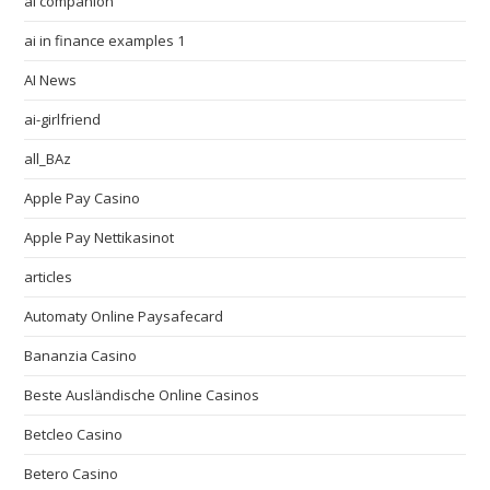
ai companion
ai in finance examples 1
AI News
ai-girlfriend
all_BAz
Apple Pay Casino
Apple Pay Nettikasinot
articles
Automaty Online Paysafecard
Bananzia Casino
Beste Ausländische Online Casinos
Betcleo Casino
Betero Casino