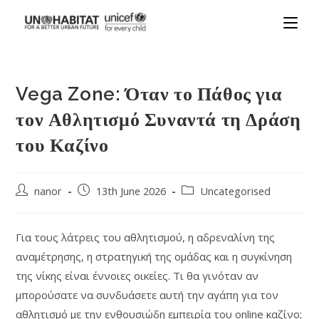
Vega Zone: Όταν το Πάθος για
τον Αθλητισμό Συναντά τη Δράση
του Καζίνο
nanor
13th June 2026
Uncategorised
Για τους λάτρεις του αθλητισμού, η αδρεναλίνη της
αναμέτρησης, η στρατηγική της ομάδας και η συγκίνηση
της νίκης είναι έννοιες οικείες. Τι θα γινόταν αν
μπορούσατε να συνδυάσετε αυτή την αγάπη για τον
αθλητισμό με την ενθουσιώδη εμπειρία του online καζίνο;