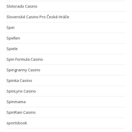
Slotorado Casino
Slovenské Casino Pro České Hráče
Spei
Spellen
Spiele
Spin Formula Casino
Spingranny Casino
Spinita Casino
SpinLynx Casino
Spinmama
SpinRain Casino
sportsbook