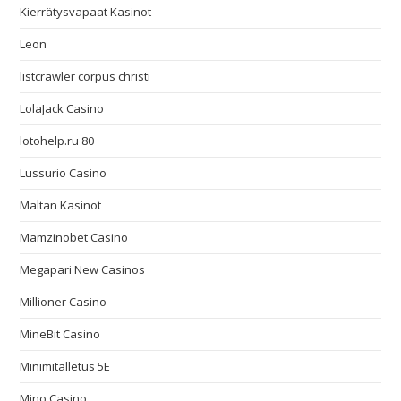
Kierrätysvapaat Kasinot
Leon
listcrawler corpus christi
LolaJack Casino
lotohelp.ru 80
Lussurio Casino
Maltan Kasinot
Mamzinobet Casino
Megapari New Casinos
Millioner Casino
MineBit Casino
Minimitalletus 5E
Mino Casino