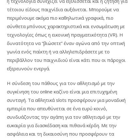
η τεχνολογία συνεχίζει να εξελίσσεται και η ζήτηση για
τέτοιου είδους παιχνίδια αυξάνεται. Μπορούμε να
περιμένουμε ακόμα πιο καθηλωτικά γραφικά, πιο
σύνθετα μπόνους χαρακτηριστικά και ενσωμάτωση με
τεχνολογίες όπως η εικονική πραγματικότητα (VR). Η
δυνατότητα να “βιώσετε” έναν αγώνα από την οπτική
γωνία ενός παίκτη ή να αλληλεπιδράσετε με το
περιβάλλον του παιχνιδιού είναι κάτι που οι πάροχοι
εξερευνούν ενεργά.
Η σύνδεση του πάθους για τον αθλητισμό με την
συγκίνηση του online καζίνο είναι μια επιτυχημένη
συνταγή. Τα αθλητικά slots προσφέρουν μια μοναδική
εμπειρία που απευθύνεται σε ένα ευρύ κοινό,
συνδυάζοντας την αγάπη για τον αθλητισμό με την
ευκαιρία για διασκέδαση και πιθανά κέρδη. Με την
ασφάλεια και τη δικαιοσύνη που προσφέρουν τα