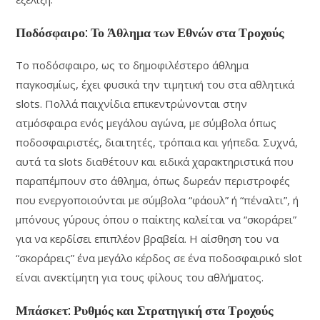
Ποδόσφαιρο: Το Άθλημα των Εθνών στα Τροχούς
Το ποδόσφαιρο, ως το δημοφιλέστερο άθλημα
παγκοσμίως, έχει φυσικά την τιμητική του στα αθλητικά
slots. Πολλά παιχνίδια επικεντρώνονται στην
ατμόσφαιρα ενός μεγάλου αγώνα, με σύμβολα όπως
ποδοσφαιριστές, διαιτητές, τρόπαια και γήπεδα. Συχνά,
αυτά τα slots διαθέτουν και ειδικά χαρακτηριστικά που
παραπέμπουν στο άθλημα, όπως δωρεάν περιστροφές
που ενεργοποιούνται με σύμβολα “φάουλ” ή “πέναλτι”, ή
μπόνους γύρους όπου ο παίκτης καλείται να “σκοράρει”
για να κερδίσει επιπλέον βραβεία. Η αίσθηση του να
“σκοράρεις” ένα μεγάλο κέρδος σε ένα ποδοσφαιρικό slot
είναι ανεκτίμητη για τους φίλους του αθλήματος.
Μπάσκετ: Ρυθμός και Στρατηγική στα Τροχούς