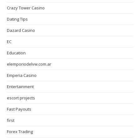
Crazy Tower Сasino
Dating Tips
Dazard Casino
EC
Education
elemporiodelvw.com.ar
Emperia Casino
Entertainment
escort projects
Fast Payouts
first
Forex Trading