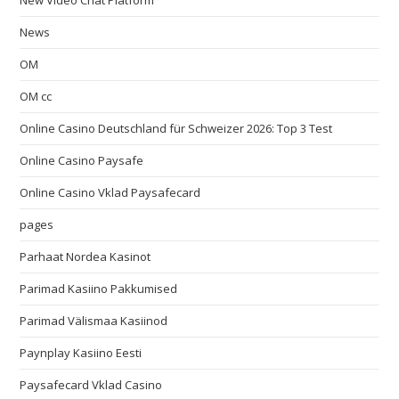
New Video Chat Platform
News
OM
OM cc
Online Casino Deutschland für Schweizer 2026: Top 3 Test
Online Casino Paysafe
Online Casino Vklad Paysafecard
pages
Parhaat Nordea Kasinot
Parimad Kasiino Pakkumised
Parimad Välismaa Kasiinod
Paynplay Kasiino Eesti
Paysafecard Vklad Casino