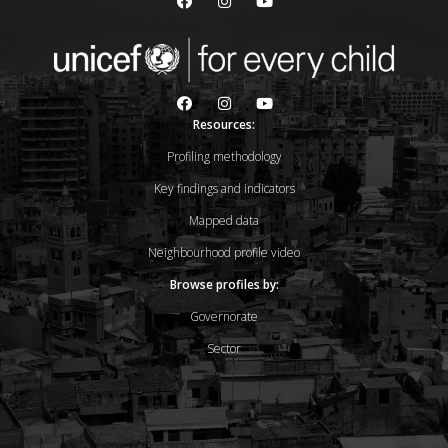
Resources:
Profiling methodology
Key findings and indicators
Mapped data
Neighbourhood profile video
Browse profiles by:
Governorate
Sector