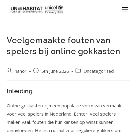
Veelgemaakte fouten van
spelers bij online gokkasten
nanor
5th June 2026
Uncategorised
Inleiding
Online gokkasten zijn een populaire vorm van vermaak
voor veel spelers in Nederland. Echter, veel spelers
maken vaak fouten die hun kansen op winst kunnen
beïnvloeden. Het is cruciaal voor reguliere gokkers om