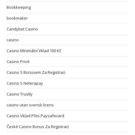
Bookkeeping
bookmaker
Candybet Casino
casino
Casino Minimální Vklad 100 Kč
Casino Privé
Casino S Bonusem Za Registraci
Casino S Neterapay
Casino Trustly
casino utan svensk licens
Casino Vklad Přes Paysafecard
České Casino Bonus Za Registraci