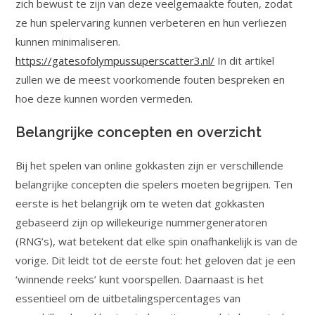
zich bewust te zijn van deze veelgemaakte fouten, zodat
ze hun spelervaring kunnen verbeteren en hun verliezen
kunnen minimaliseren.
https://gatesofolympussuperscatter3.nl/
In dit artikel
zullen we de meest voorkomende fouten bespreken en
hoe deze kunnen worden vermeden.
Belangrijke concepten en overzicht
Bij het spelen van online gokkasten zijn er verschillende
belangrijke concepten die spelers moeten begrijpen. Ten
eerste is het belangrijk om te weten dat gokkasten
gebaseerd zijn op willekeurige nummergeneratoren
(RNG’s), wat betekent dat elke spin onafhankelijk is van de
vorige. Dit leidt tot de eerste fout: het geloven dat je een
‘winnende reeks’ kunt voorspellen. Daarnaast is het
essentieel om de uitbetalingspercentages van