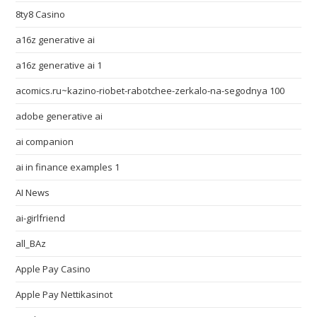
8ty8 Casino
a16z generative ai
a16z generative ai 1
acomics.ru~kazino-riobet-rabotchee-zerkalo-na-segodnya 100
adobe generative ai
ai companion
ai in finance examples 1
AI News
ai-girlfriend
all_BAz
Apple Pay Casino
Apple Pay Nettikasinot