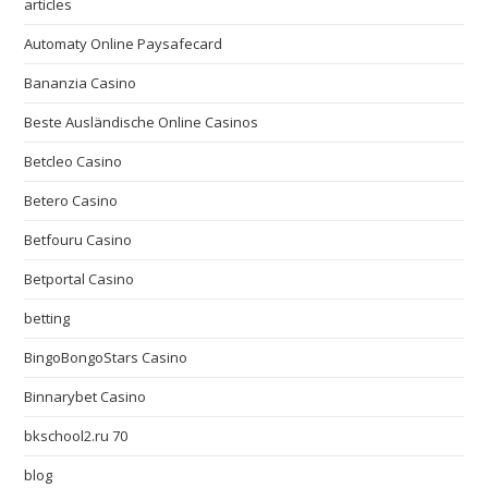
articles
Automaty Online Paysafecard
Bananzia Casino
Beste Ausländische Online Casinos
Betcleo Casino
Betero Casino
Betfouru Casino
Betportal Casino
betting
BingoBongoStars Casino
Binnarybet Casino
bkschool2.ru 70
blog