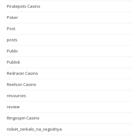
Piratepots Casino
Poker
Post
posts
Public
Publick
Redracer Casino
Reelson Casino
resources
review
Ringospin Casino
riobet_zerkalo_na_segodnya