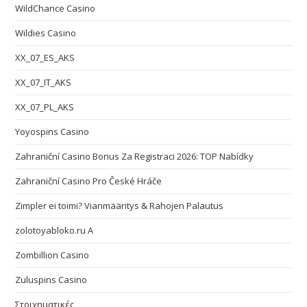
WildChance Casino
Wildies Casino
XX_07_ES_AKS
XX_07_IT_AKS
XX_07_PL_AKS
Yoyospins Casino
Zahraniční Casino Bonus Za Registraci 2026: TOP Nabídky
Zahraniční Casino Pro České Hráče
Zimpler ei toimi? Vianmääritys & Rahojen Palautus
zolotoyabloko.ru A
Zombillion Casino
Zuluspins Casino
Στοιχηματικές