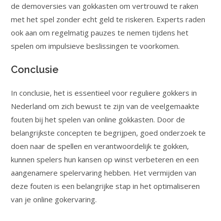
de demoversies van gokkasten om vertrouwd te raken
met het spel zonder echt geld te riskeren. Experts raden
ook aan om regelmatig pauzes te nemen tijdens het
spelen om impulsieve beslissingen te voorkomen.
Conclusie
In conclusie, het is essentieel voor reguliere gokkers in
Nederland om zich bewust te zijn van de veelgemaakte
fouten bij het spelen van online gokkasten. Door de
belangrijkste concepten te begrijpen, goed onderzoek te
doen naar de spellen en verantwoordelijk te gokken,
kunnen spelers hun kansen op winst verbeteren en een
aangenamere spelervaring hebben. Het vermijden van
deze fouten is een belangrijke stap in het optimaliseren
van je online gokervaring.