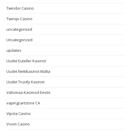
Twindor Casino
Twinqo Casino
uncategorised
Uncategorized
updates
Uudet Euteller Kasinot
Uudet Nettikasinot Malta
Uudet Trustly Kasinot
Välismaa Kasiinod Eestis
vapingcartstore CA
Vipsta Casino
Voom Casino