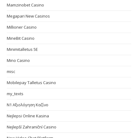
Mamzinobet Casino
Megapari New Casinos
Millioner Casino
MineBit Casino
Minimitalletus 5E
Mino Casino
misc
Mobilepay Talletus Casino
my_texts
N1 Αξιολόγηση Καζίνο
Nejlepsi Online Kasina
Nejlepší Zahraniční Casino