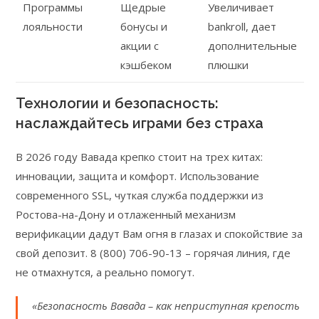
Программы
Щедрые
Увеличивает
лояльности
бонусы и
bankroll, дает
акции с
дополнительные
кэшбеком
плюшки
Технологии и безопасность:
наслаждайтесь играми без страха
В 2026 году Вавада крепко стоит на трех китах:
инновации, защита и комфорт. Использование
современного SSL, чуткая служба поддержки из
Ростова-на-Дону и отлаженный механизм
верификации дадут Вам огня в глазах и спокойствие за
свой депозит. 8 (800) 706-90-13 – горячая линия, где
не отмахнутся, а реально помогут.
«Безопасность Вавада – как неприступная крепость