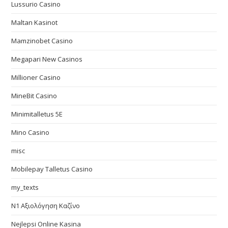
Lussurio Casino
Maltan Kasinot
Mamzinobet Casino
Megapari New Casinos
Millioner Casino
MineBit Casino
Minimitalletus 5E
Mino Casino
misc
Mobilepay Talletus Casino
my_texts
N1 Αξιολόγηση Καζίνο
Nejlepsi Online Kasina