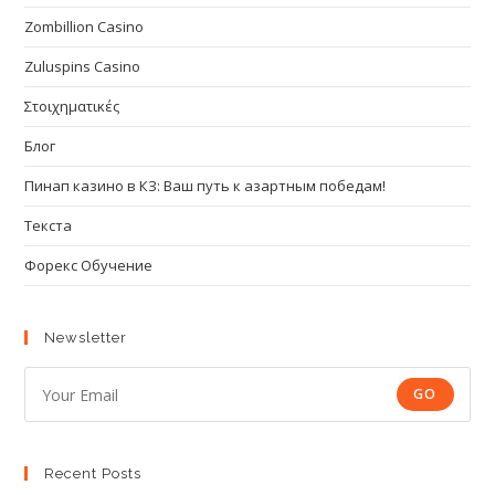
Zombillion Casino
Zuluspins Casino
Στοιχηματικές
Блог
Пинап казино в КЗ: Ваш путь к азартным победам!
Текста
Форекс Обучение
Newsletter
GO
Recent Posts