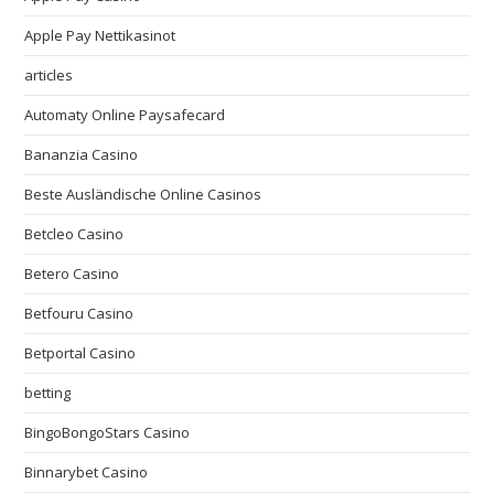
Apple Pay Nettikasinot
articles
Automaty Online Paysafecard
Bananzia Casino
Beste Ausländische Online Casinos
Betcleo Casino
Betero Casino
Betfouru Casino
Betportal Casino
betting
BingoBongoStars Casino
Binnarybet Casino