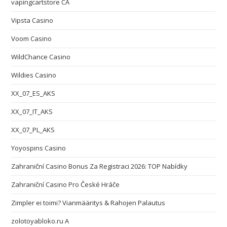
vapingcartstore CA
Vipsta Casino
Voom Casino
WildChance Casino
Wildies Casino
XX_07_ES_AKS
XX_07_IT_AKS
XX_07_PL_AKS
Yoyospins Casino
Zahraniční Casino Bonus Za Registraci 2026: TOP Nabídky
Zahraniční Casino Pro České Hráče
Zimpler ei toimi? Vianmääritys & Rahojen Palautus
zolotoyabloko.ru A