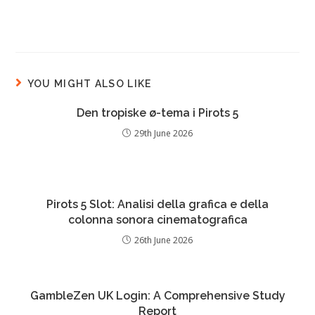
YOU MIGHT ALSO LIKE
Den tropiske ø-tema i Pirots 5
29th June 2026
Pirots 5 Slot: Analisi della grafica e della
colonna sonora cinematografica
26th June 2026
GambleZen UK Login: A Comprehensive Study
Report