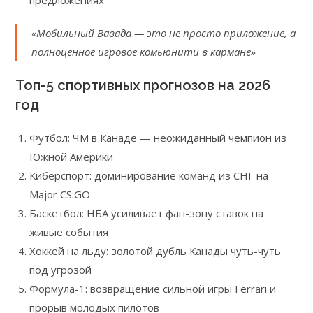
предложениях
«Мобильный Вавада — это не просто приложение, а
полноценное игровое комьюнити в кармане»
Топ-5 спортивных прогнозов на 2026
год
Футбол: ЧМ в Канаде — неожиданный чемпион из
Южной Америки
Киберспорт: доминирование команд из СНГ на
Major CS:GO
Баскетбол: НБА усиливает фан-зону ставок на
живые события
Хоккей на льду: золотой дубль Канады чуть-чуть
под угрозой
Формула-1: возвращение сильной игры Ferrari и
прорыв молодых пилотов