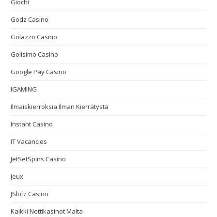
Giochi
Godz Casino
Golazzo Casino
Golisimo Casino
Google Pay Casino
IGAMING
Ilmaiskierroksia Ilman Kierrätystä
Instant Casino
IT Vacancies
JetSetSpins Casino
Jeux
JSlotz Casino
Kaikki Nettikasinot Malta