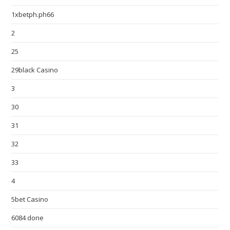
1xbetph.ph66
2
25
29black Casino
3
30
31
32
33
4
5bet Casino
6084 done