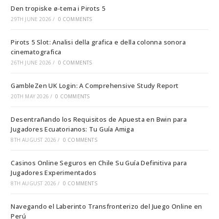
Den tropiske ø-tema i Pirots 5
29TH JUNE 2026
/
0 COMMENTS
Pirots 5 Slot: Analisi della grafica e della colonna sonora
cinematografica
26TH JUNE 2026
/
0 COMMENTS
GambleZen UK Login: A Comprehensive Study Report
20TH MAY 2026
/
0 COMMENTS
Desentrañando los Requisitos de Apuesta en Bwin para
Jugadores Ecuatorianos: Tu Guía Amiga
8TH AUGUST 2026
/
0 COMMENTS
Casinos Online Seguros en Chile Su Guía Definitiva para
Jugadores Experimentados
8TH AUGUST 2026
/
0 COMMENTS
Navegando el Laberinto Transfronterizo del Juego Online en
Perú