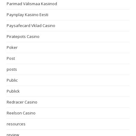
Parimad Välismaa Kasiinod
Paynplay Kasiino Eesti
Paysafecard Vklad Casino
Piratepots Casino
Poker
Post
posts
Public
Publick
Redracer Casino
Reelson Casino
resources
review