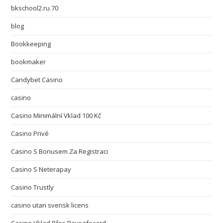
bkschool2.ru 70
blog
Bookkeeping
bookmaker
Candybet Casino
casino
Casino Minimální Vklad 100 Kč
Casino Privé
Casino S Bonusem Za Registraci
Casino S Neterapay
Casino Trustly
casino utan svensk licens