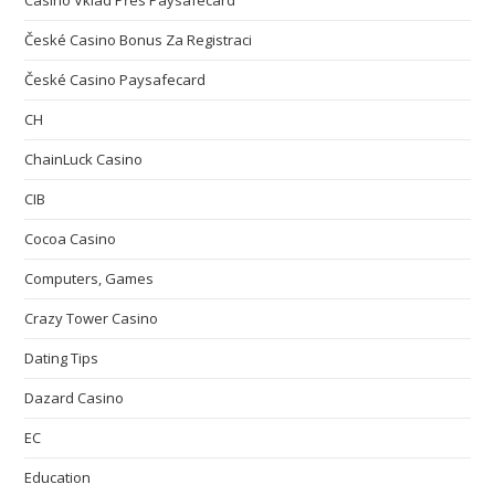
Casino Vklad Přes Paysafecard
České Casino Bonus Za Registraci
České Casino Paysafecard
CH
ChainLuck Casino
CIB
Cocoa Casino
Computers, Games
Crazy Tower Сasino
Dating Tips
Dazard Casino
EC
Education