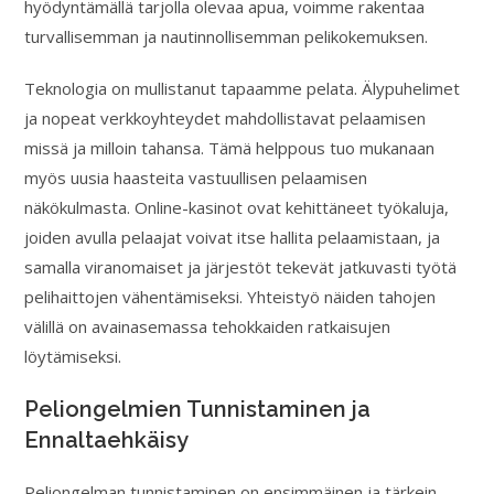
hyödyntämällä tarjolla olevaa apua, voimme rakentaa
turvallisemman ja nautinnollisemman pelikokemuksen.
Teknologia on mullistanut tapaamme pelata. Älypuhelimet
ja nopeat verkkoyhteydet mahdollistavat pelaamisen
missä ja milloin tahansa. Tämä helppous tuo mukanaan
myös uusia haasteita vastuullisen pelaamisen
näkökulmasta. Online-kasinot ovat kehittäneet työkaluja,
joiden avulla pelaajat voivat itse hallita pelaamistaan, ja
samalla viranomaiset ja järjestöt tekevät jatkuvasti työtä
pelihaittojen vähentämiseksi. Yhteistyö näiden tahojen
välillä on avainasemassa tehokkaiden ratkaisujen
löytämiseksi.
Peliongelmien Tunnistaminen ja
Ennaltaehkäisy
Peliongelman tunnistaminen on ensimmäinen ja tärkein