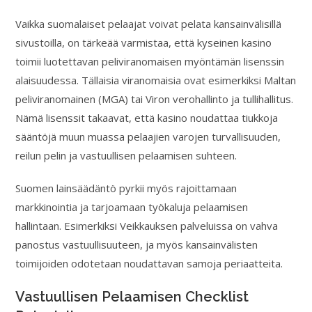
Vaikka suomalaiset pelaajat voivat pelata kansainvälisillä
sivustoilla, on tärkeää varmistaa, että kyseinen kasino
toimii luotettavan peliviranomaisen myöntämän lisenssin
alaisuudessa. Tällaisia viranomaisia ovat esimerkiksi Maltan
peliviranomainen (MGA) tai Viron verohallinto ja tullihallitus.
Nämä lisenssit takaavat, että kasino noudattaa tiukkoja
sääntöjä muun muassa pelaajien varojen turvallisuuden,
reilun pelin ja vastuullisen pelaamisen suhteen.
Suomen lainsäädäntö pyrkii myös rajoittamaan
markkinointia ja tarjoamaan työkaluja pelaamisen
hallintaan. Esimerkiksi Veikkauksen palveluissa on vahva
panostus vastuullisuuteen, ja myös kansainvälisten
toimijoiden odotetaan noudattavan samoja periaatteita.
Vastuullisen Pelaamisen Checklist