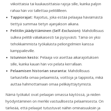
viikoittaisia tai kuukausittaisia rajoja sille, kuinka paljon
rahaa hän voi tallettaa pelitililleen.
Tappiorajat:
Rajoitus, joka estää pelaajaa häviämästä
tiettyä summaa tietyn ajanjakson aikana.
Pelitilin jäädyttäminen (Self-Exclusion):
Mahdollisuus
sulkea pelitili väliaikaisesti tai pysyvästi. Tämä on yksi
tehokkaimmista työkaluista peliongelmien kanssa
kamppaileville.
Istunnon kesto:
Pelaaja voi asettaa aikarajoituksen
sille, kuinka kauan hän voi pelata kerrallaan.
Pelaamisen historian seuranta:
Mahdollisuus
tarkastella omaa pelaamista, voittoja ja tappioita, mikä
auttaa hahmottamaan omaa pelikäyttäytymistä.
Nämä työkalut ovat pelaajan omassa käytössä, ja niiden
hyödyntäminen on merkki vastuullisesta pelaamisesta. On
tärkeää, että pelaajat tutustuvat näihin ominaisuuksiin ja