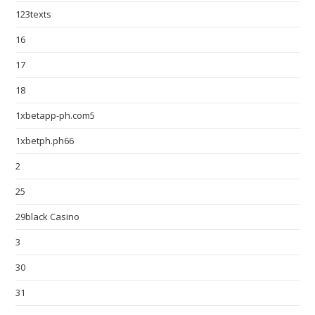
123texts
16
17
18
1xbetapp-ph.com5
1xbetph.ph66
2
25
29black Casino
3
30
31