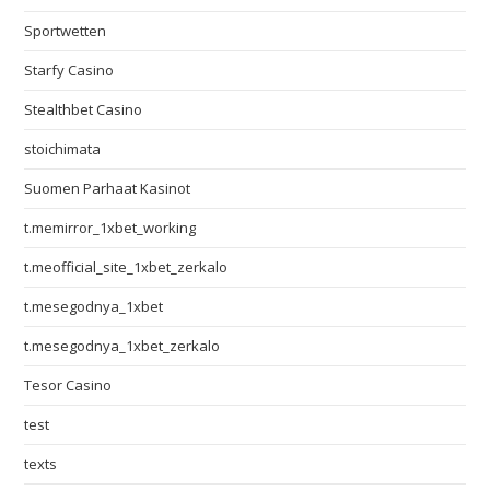
Sportwetten
Starfy Casino
Stealthbet Casino
stoichimata
Suomen Parhaat Kasinot
t.memirror_1xbet_working
t.meofficial_site_1xbet_zerkalo
t.mesegodnya_1xbet
t.mesegodnya_1xbet_zerkalo
Tesor Casino
test
texts