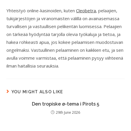
Yhteistyö online-kasinoiden, kuten
Cleobetra
, pelaajien,
tukijärjestöjen ja viranomaisten välillä on avainasemassa
turvallisen ja vastuullisen pelikentän luomisessa. Pelaajien
on tärkeää hyödyntää tarjolla olevia työkaluja ja tietoa, ja
hakea rohkeasti apua, jos kokee pelaamisen muodostuvan
ongelmaksi. Vastuullinen pelaaminen on kaikkien etu, ja sen
avulla voimme varmistaa, että pelaaminen pysyy viihteenä
ilman haitallisia seurauksia.
YOU MIGHT ALSO LIKE
Den tropiske ø-tema i Pirots 5
29th June 2026