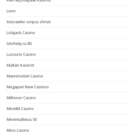
Kierrätysvapaat Kasinot
Leon
listcrawler corpus christi
LolaJack Casino
lotohelp.ru 80
Lussurio Casino
Maltan Kasinot
Mamzinobet Casino
Megapari New Casinos
Millioner Casino
MineBit Casino
Minimitalletus 5E
Mino Casino