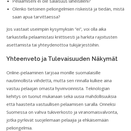
Pelaamiseni ei ole salaisuus läheisilleni?
Olenko tietoinen peliongelmien riskeistä ja tiedän, mistä
saan apua tarvittaessa?
Jos vastaat useimpiin kysymyksiin “ei”, voi olla aika
tarkastella pelaamistasi kriittisesti ja harkita rajoitusten
asettamista tai yhteydenottoa tukijärjestöihin.
Yhteenveto ja Tulevaisuuden Näkymät
Online-pelaaminen tarjoaa monille suomalaisille
nautinnollista viihdettä, mutta sen rinnalla kulkee aina
vastuu pelaajan omasta hyvinvoinnista. Teknologian
kehitys on tuonut mukanaan sekä uusia mahdollisuuksia
että haasteita vastuullisen pelaamisen saralla. Onneksi
Suomessa on vahva tukiverkosto ja viranomaisvalvonta,
jotka pyrkivät suojelemaan pelaajia ja ehkäisemään
peliongelmia.