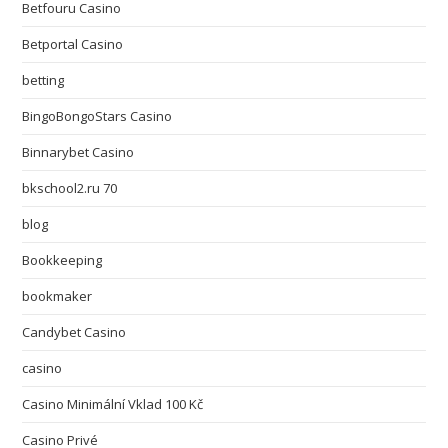
Betfouru Casino
Betportal Casino
betting
BingoBongoStars Casino
Binnarybet Casino
bkschool2.ru 70
blog
Bookkeeping
bookmaker
Candybet Casino
casino
Casino Minimální Vklad 100 Kč
Casino Privé