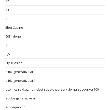
32
33
4
5bet Casino
6084 done
8
8,6
8ty8 Casino
a16z generative ai
a16z generative ai 1
acomics.ru~kazino-riobet-rabotchee-zerkalo-na-segodnya 100
adobe generative ai
ai companion