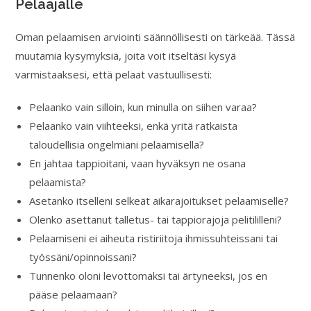
Pelaajalle
Oman pelaamisen arviointi säännöllisesti on tärkeää. Tässä
muutamia kysymyksiä, joita voit itseltäsi kysyä
varmistaaksesi, että pelaat vastuullisesti:
Pelaanko vain silloin, kun minulla on siihen varaa?
Pelaanko vain viihteeksi, enkä yritä ratkaista
taloudellisia ongelmiani pelaamisella?
En jahtaa tappioitani, vaan hyväksyn ne osana
pelaamista?
Asetanko itselleni selkeät aikarajoitukset pelaamiselle?
Olenko asettanut talletus- tai tappiorajoja pelitililleni?
Pelaamiseni ei aiheuta ristiriitoja ihmissuhteissani tai
työssäni/opinnoissani?
Tunnenko oloni levottomaksi tai ärtyneeksi, jos en
pääse pelaamaan?