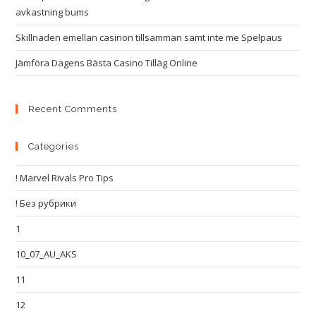
avkastning bums
Skillnaden emellan casinon tillsamman samt inte me Spelpaus
Jämföra Dagens Bästa Casino Tilläg Online
Recent Comments
Categories
! Marvel Rivals Pro Tips
! Без рубрики
1
10_07_AU_AKS
11
12