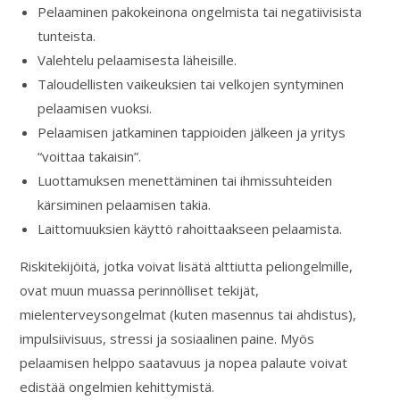
Pelaaminen pakokeinona ongelmista tai negatiivisista
tunteista.
Valehtelu pelaamisesta läheisille.
Taloudellisten vaikeuksien tai velkojen syntyminen
pelaamisen vuoksi.
Pelaamisen jatkaminen tappioiden jälkeen ja yritys
“voittaa takaisin”.
Luottamuksen menettäminen tai ihmissuhteiden
kärsiminen pelaamisen takia.
Laittomuuksien käyttö rahoittaakseen pelaamista.
Riskitekijöitä, jotka voivat lisätä alttiutta peliongelmille,
ovat muun muassa perinnölliset tekijät,
mielenterveysongelmat (kuten masennus tai ahdistus),
impulsiivisuus, stressi ja sosiaalinen paine. Myös
pelaamisen helppo saatavuus ja nopea palaute voivat
edistää ongelmien kehittymistä.