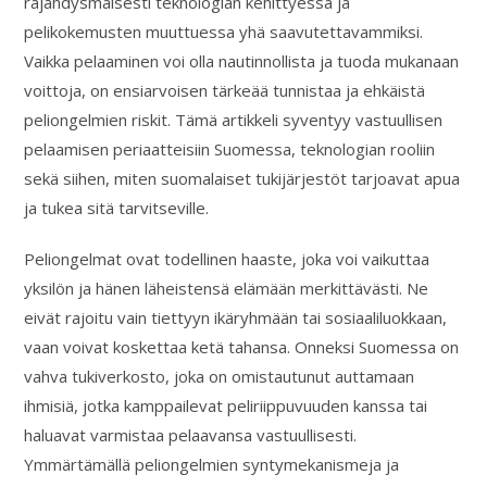
räjähdysmäisesti teknologian kehittyessä ja
pelikokemusten muuttuessa yhä saavutettavammiksi.
Vaikka pelaaminen voi olla nautinnollista ja tuoda mukanaan
voittoja, on ensiarvoisen tärkeää tunnistaa ja ehkäistä
peliongelmien riskit. Tämä artikkeli syventyy vastuullisen
pelaamisen periaatteisiin Suomessa, teknologian rooliin
sekä siihen, miten suomalaiset tukijärjestöt tarjoavat apua
ja tukea sitä tarvitseville.
Peliongelmat ovat todellinen haaste, joka voi vaikuttaa
yksilön ja hänen läheistensä elämään merkittävästi. Ne
eivät rajoitu vain tiettyyn ikäryhmään tai sosiaaliluokkaan,
vaan voivat koskettaa ketä tahansa. Onneksi Suomessa on
vahva tukiverkosto, joka on omistautunut auttamaan
ihmisiä, jotka kamppailevat peliriippuvuuden kanssa tai
haluavat varmistaa pelaavansa vastuullisesti.
Ymmärtämällä peliongelmien syntymekanismeja ja