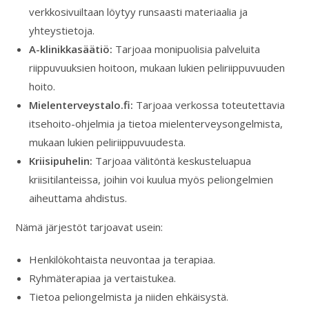
verkkosivuiltaan löytyy runsaasti materiaalia ja
yhteystietoja.
A-klinikkasäätiö:
Tarjoaa monipuolisia palveluita
riippuvuuksien hoitoon, mukaan lukien peliriippuvuuden
hoito.
Mielenterveystalo.fi:
Tarjoaa verkossa toteutettavia
itsehoito-ohjelmia ja tietoa mielenterveysongelmista,
mukaan lukien peliriippuvuudesta.
Kriisipuhelin:
Tarjoaa välitöntä keskusteluapua
kriisitilanteissa, joihin voi kuulua myös peliongelmien
aiheuttama ahdistus.
Nämä järjestöt tarjoavat usein:
Henkilökohtaista neuvontaa ja terapiaa.
Ryhmäterapiaa ja vertaistukea.
Tietoa peliongelmista ja niiden ehkäisystä.