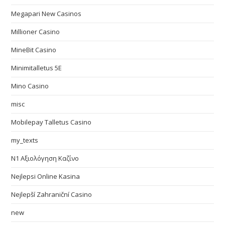
Megapari New Casinos
Millioner Casino
MineBit Casino
Minimitalletus 5E
Mino Casino
misc
Mobilepay Talletus Casino
my_texts
N1 Αξιολόγηση Καζίνο
Nejlepsi Online Kasina
Nejlepší Zahraniční Casino
new