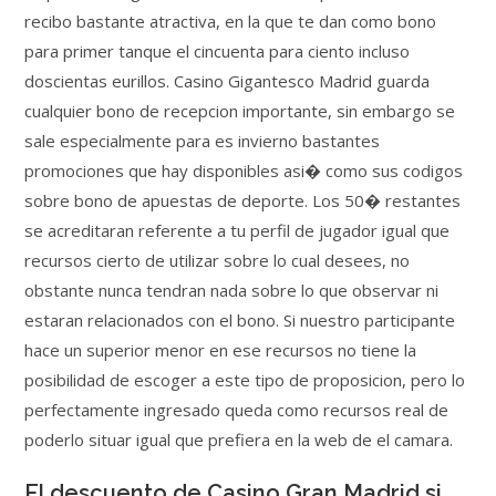
recibo bastante atractiva, en la que te dan como bono
para primer tanque el cincuenta para ciento incluso
doscientas eurillos. Casino Gigantesco Madrid guarda
cualquier bono de recepcion importante, sin embargo se
sale especialmente para es invierno bastantes
promociones que hay disponibles asi� como sus codigos
sobre bono de apuestas de deporte. Los 50� restantes
se acreditaran referente a tu perfil de jugador igual que
recursos cierto de utilizar sobre lo cual desees, no
obstante nunca tendran nada sobre lo que observar ni
estaran relacionados con el bono. Si nuestro participante
hace un superior menor en ese recursos no tiene la
posibilidad de escoger a este tipo de proposicion, pero lo
perfectamente ingresado queda como recursos real de
poderlo situar igual que prefiera en la web de el camara.
El descuento de Casino Gran Madrid si