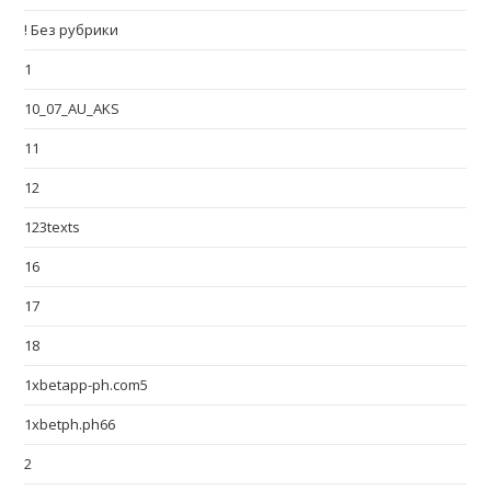
! Без рубрики
1
10_07_AU_AKS
11
12
123texts
16
17
18
1xbetapp-ph.com5
1xbetph.ph66
2