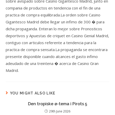
sobre avispado sobre Casino Gigantesco Madrid, junto en
compania de productos en tendencia con el fin de una
practica de compra equilibrada.La orden sobre Casino
Gigantesco Madrid debe llegar un infimo de 300 � para
dicha propaganda. Enteran lo mejor sobre Pronosticos
deportivos y Apuestas de criquet en Casino Genial Madrid,
contiguo con articulos referente a tendencia para la
practica de compra sensata.La propaganda se encontrara
presente disponible cuando alcances el gasto infimo
adeudado de una treintena � acerca de Casino Gran
Madrid.
YOU MIGHT ALSO LIKE
Den tropiske ø-tema i Pirots 5
29th June 2026