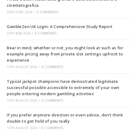
cinematografica
26TH JUNE 2026
/
0 COMMENTS
GambleZen UK Login: A Comprehensive Study Report
20TH MAY 2026
/
0 COMMENTS
Bear in mind, whether or not, you might look at such as for
example pricing away from private slot settings upfront to
experience
10TH AUGUST 2026
/
0 COMMENTS
Typical jackpot champions have demostrated legitimate
successful possible accessible to extremely of your own
people entering modern gambling activities
10TH AUGUST 2026
/
0 COMMENTS
If you prefer anymore direction or even advice, don’t think
double to get hold of you really
10TH AUGUST 2026
/
0 COMMENTS