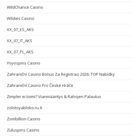
WildChance Casino
Wildies Casino
XX_07_ES_AKS
XX_07_IT_AKS
XX_07_PL_AKS
Yoyospins Casino
Zahraniční Casino Bonus Za Registraci 2026: TOP Nabídky
Zahraniční Casino Pro České Hráče
Zimpler ei toimi? Vianmääritys & Rahojen Palautus
zolotoyabloko.ru A
Zombillion Casino
Zuluspins Casino