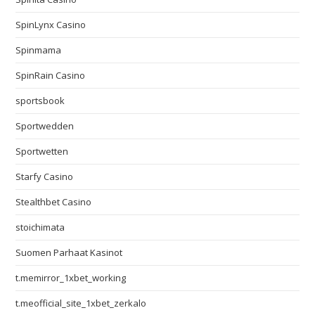
SpinLynx Casino
Spinmama
SpinRain Casino
sportsbook
Sportwedden
Sportwetten
Starfy Casino
Stealthbet Casino
stoichimata
Suomen Parhaat Kasinot
t.memirror_1xbet_working
t.meofficial_site_1xbet_zerkalo