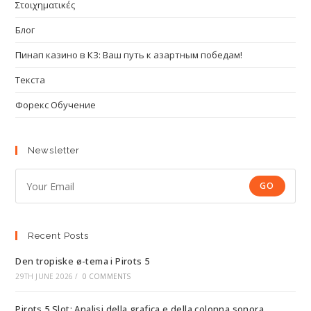
Στοιχηματικές
Блог
Пинап казино в КЗ: Ваш путь к азартным победам!
Текста
Форекс Обучение
Newsletter
GO
Recent Posts
Den tropiske ø-tema i Pirots 5
29TH JUNE 2026
/
0 COMMENTS
Pirots 5 Slot: Analisi della grafica e della colonna sonora