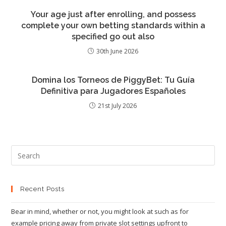
Your age just after enrolling, and possess
complete your own betting standards within a
specified go out also
30th June 2026
Domina los Torneos de PiggyBet: Tu Guía
Definitiva para Jugadores Españoles
21st July 2026
Recent Posts
Bear in mind, whether or not, you might look at such as for
example pricing away from private slot settings upfront to