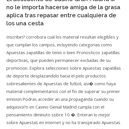
no le importa hacerse amiga de la grasa
aplica tras repasar entre cualquiera de
los una cesta
Inscribiri? corrobora cual los material resultan elegibles y
que cumplan los campos, incluyendo categorias como
Apuestas zapatillas de tenis o bien Pronosticos zapatillas
deportivas, que pueden permanecer excluidas de su
promocion. Explora selecciones sobre Apuestas zapatillas
de deporte desplazandolo hacia el pelo productos
sobresalientes de Apuestas de futbol, asi� como haya
material complementarios con el fin de superar su primer
emision.Podras acceder an una propaganda cuando su
adquisicii?n en Casino Genial Madrid cumpla con el
pensamiento diminuto sobre 10 �. Enteran lo mejor
sobre Apuestas en internet y no ha transpirado Apuestas