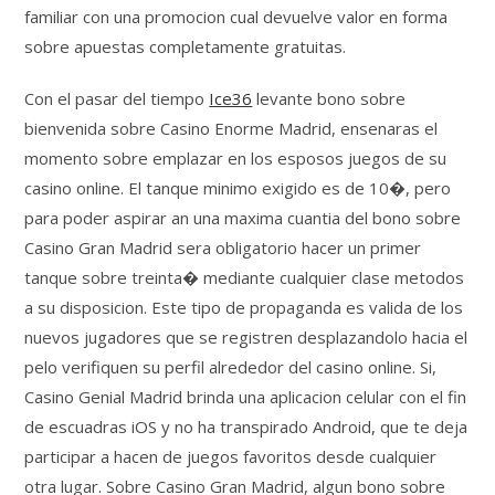
familiar con una promocion cual devuelve valor en forma
sobre apuestas completamente gratuitas.
Con el pasar del tiempo
Ice36
levante bono sobre
bienvenida sobre Casino Enorme Madrid, ensenaras el
momento sobre emplazar en los esposos juegos de su
casino online. El tanque minimo exigido es de 10�, pero
para poder aspirar an una maxima cuantia del bono sobre
Casino Gran Madrid sera obligatorio hacer un primer
tanque sobre treinta� mediante cualquier clase metodos
a su disposicion. Este tipo de propaganda es valida de los
nuevos jugadores que se registren desplazandolo hacia el
pelo verifiquen su perfil alrededor del casino online. Si,
Casino Genial Madrid brinda una aplicacion celular con el fin
de escuadras iOS y no ha transpirado Android, que te deja
participar a hacen de juegos favoritos desde cualquier
otra lugar. Sobre Casino Gran Madrid, algun bono sobre