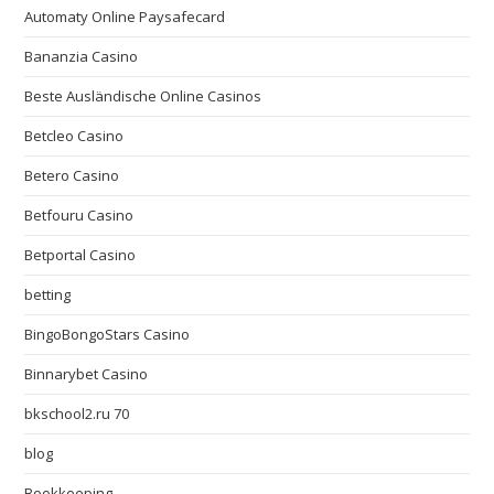
Automaty Online Paysafecard
Bananzia Casino
Beste Ausländische Online Casinos
Betcleo Casino
Betero Casino
Betfouru Casino
Betportal Casino
betting
BingoBongoStars Casino
Binnarybet Casino
bkschool2.ru 70
blog
Bookkeeping