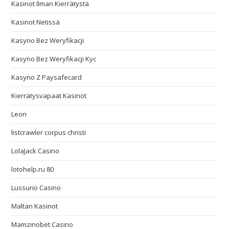
Kasinot Ilman Kierrätystä
Kasinot Netissä
Kasyno Bez Weryfikacji
Kasyno Bez Weryfikacji Kyc
Kasyno Z Paysafecard
Kierrätysvapaat Kasinot
Leon
listcrawler corpus christi
LolaJack Casino
lotohelp.ru 80
Lussurio Casino
Maltan Kasinot
Mamzinobet Casino