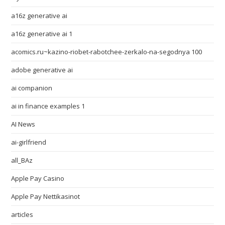
a16z generative ai
a16z generative ai 1
acomics.ru~kazino-riobet-rabotchee-zerkalo-na-segodnya 100
adobe generative ai
ai companion
ai in finance examples 1
AI News
ai-girlfriend
all_BAz
Apple Pay Casino
Apple Pay Nettikasinot
articles