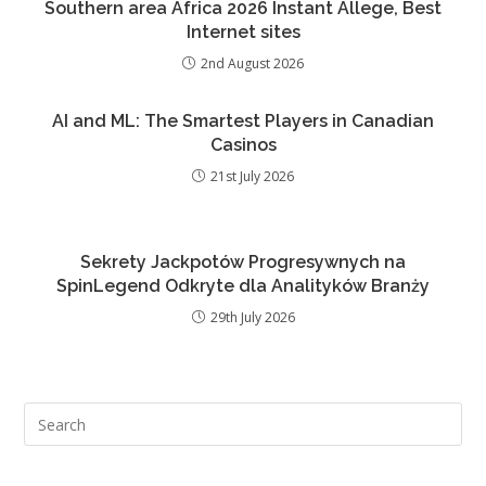
Southern area Africa 2026 Instant Allege, Best
Internet sites
2nd August 2026
AI and ML: The Smartest Players in Canadian
Casinos
21st July 2026
Sekrety Jackpotów Progresywnych na
SpinLegend Odkryte dla Analityków Branży
29th July 2026