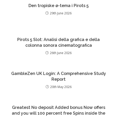
Den tropiske ø-tema i Pirots 5
29th June 2026
Pirots 5 Slot: Analisi della grafica e della
colonna sonora cinematografica
26th June 2026
GambleZen UK Login: A Comprehensive Study
Report
20th May 2026
Greatest No deposit Added bonus Now offers
and you will 100 percent free Spins inside the