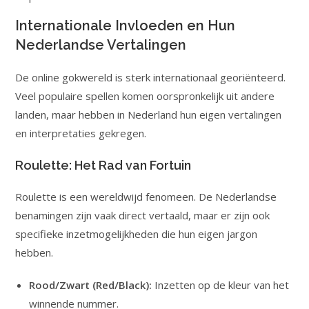
Internationale Invloeden en Hun
Nederlandse Vertalingen
De online gokwereld is sterk internationaal georiënteerd.
Veel populaire spellen komen oorspronkelijk uit andere
landen, maar hebben in Nederland hun eigen vertalingen
en interpretaties gekregen.
Roulette: Het Rad van Fortuin
Roulette is een wereldwijd fenomeen. De Nederlandse
benamingen zijn vaak direct vertaald, maar er zijn ook
specifieke inzetmogelijkheden die hun eigen jargon
hebben.
Rood/Zwart (Red/Black):
Inzetten op de kleur van het
winnende nummer.