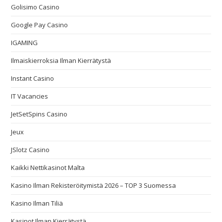
Golisimo Casino
Google Pay Casino
IGAMING
Ilmaiskierroksia Ilman Kierrätystä
Instant Casino
IT Vacancies
JetSetSpins Casino
Jeux
JSlotz Casino
Kaikki Nettikasinot Malta
Kasino Ilman Rekisteröitymistä 2026 – TOP 3 Suomessa
Kasino Ilman Tiliä
Kasinot Ilman Kierrätystä