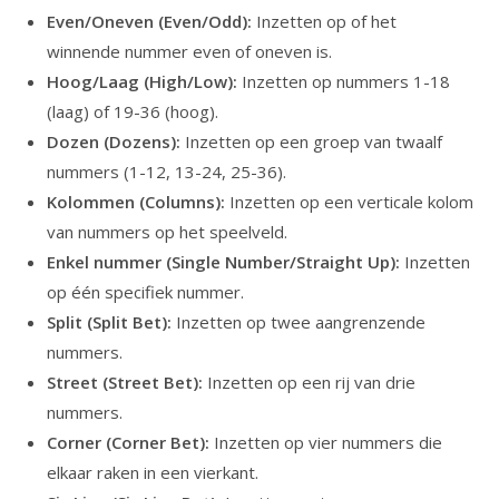
Even/Oneven (Even/Odd):
Inzetten op of het
winnende nummer even of oneven is.
Hoog/Laag (High/Low):
Inzetten op nummers 1-18
(laag) of 19-36 (hoog).
Dozen (Dozens):
Inzetten op een groep van twaalf
nummers (1-12, 13-24, 25-36).
Kolommen (Columns):
Inzetten op een verticale kolom
van nummers op het speelveld.
Enkel nummer (Single Number/Straight Up):
Inzetten
op één specifiek nummer.
Split (Split Bet):
Inzetten op twee aangrenzende
nummers.
Street (Street Bet):
Inzetten op een rij van drie
nummers.
Corner (Corner Bet):
Inzetten op vier nummers die
elkaar raken in een vierkant.