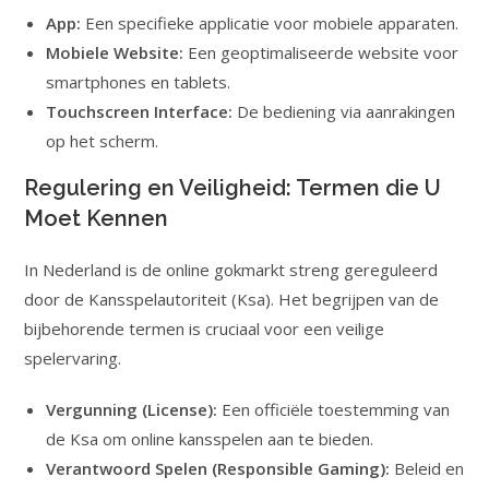
App:
Een specifieke applicatie voor mobiele apparaten.
Mobiele Website:
Een geoptimaliseerde website voor
smartphones en tablets.
Touchscreen Interface:
De bediening via aanrakingen
op het scherm.
Regulering en Veiligheid: Termen die U
Moet Kennen
In Nederland is de online gokmarkt streng gereguleerd
door de Kansspelautoriteit (Ksa). Het begrijpen van de
bijbehorende termen is cruciaal voor een veilige
spelervaring.
Vergunning (License):
Een officiële toestemming van
de Ksa om online kansspelen aan te bieden.
Verantwoord Spelen (Responsible Gaming):
Beleid en