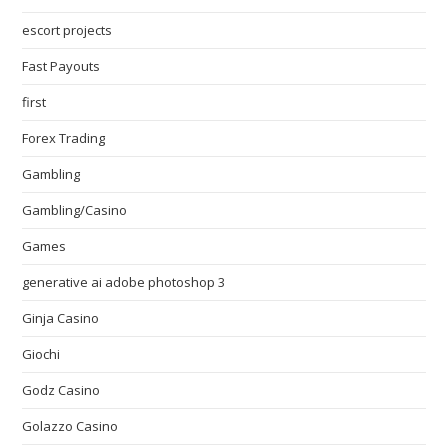
escort projects
Fast Payouts
first
Forex Trading
Gambling
Gambling/Casino
Games
generative ai adobe photoshop 3
Ginja Casino
Giochi
Godz Casino
Golazzo Casino