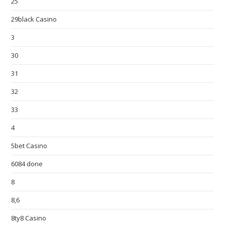
25
29black Casino
3
30
31
32
33
4
5bet Casino
6084 done
8
8,6
8ty8 Casino