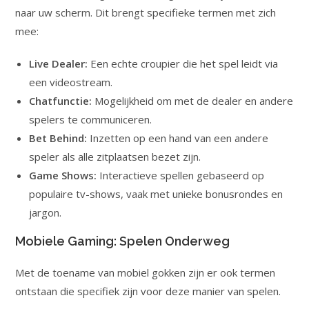
naar uw scherm. Dit brengt specifieke termen met zich
mee:
Live Dealer:
Een echte croupier die het spel leidt via
een videostream.
Chatfunctie:
Mogelijkheid om met de dealer en andere
spelers te communiceren.
Bet Behind:
Inzetten op een hand van een andere
speler als alle zitplaatsen bezet zijn.
Game Shows:
Interactieve spellen gebaseerd op
populaire tv-shows, vaak met unieke bonusrondes en
jargon.
Mobiele Gaming: Spelen Onderweg
Met de toename van mobiel gokken zijn er ook termen
ontstaan die specifiek zijn voor deze manier van spelen.