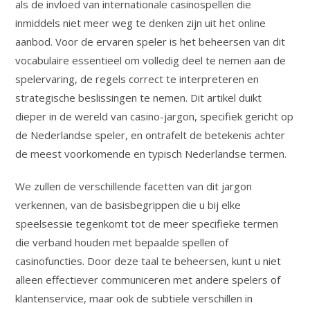
als de invloed van internationale casinospellen die
inmiddels niet meer weg te denken zijn uit het online
aanbod. Voor de ervaren speler is het beheersen van dit
vocabulaire essentieel om volledig deel te nemen aan de
spelervaring, de regels correct te interpreteren en
strategische beslissingen te nemen. Dit artikel duikt
dieper in de wereld van casino-jargon, specifiek gericht op
de Nederlandse speler, en ontrafelt de betekenis achter
de meest voorkomende en typisch Nederlandse termen.
We zullen de verschillende facetten van dit jargon
verkennen, van de basisbegrippen die u bij elke
speelsessie tegenkomt tot de meer specifieke termen
die verband houden met bepaalde spellen of
casinofuncties. Door deze taal te beheersen, kunt u niet
alleen effectiever communiceren met andere spelers of
klantenservice, maar ook de subtiele verschillen in