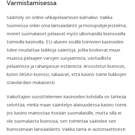
Varmistamisessa
Sääntely on online-uhkapelaamisen kulmakivi. Vaikka
Suomessa onkin oma lainsäädäntö ja monopolijärjestelmä,
monet suomalaiset pelaavat myös ulkomaisilla lisensseillä
toimivilla kasinoilla. EU-alueen sisällä toimivien kasinoiden
tulee noudattaa tiukkoja sääntöjä, jotka koskevat muun
muassa pelaajien varojen suojaamista, vastuullista
pelaamista ja rahanpesun estämistä. Arvostetut lisenssit,
kuten MGA:n lisenssi, takaavat, että kasino toimii tiukkojen
standardien mukaisesti.
Vaikuttajien suosittelemien kasinoiden kohdalla on tärkeää
selvittää, minkä maan sääntelyn alaisuudessa kasino toimii.
Jos kasino mainostaa itseään suomalaisille, mutta sillä ei
ole suomalaista lisenssiä, sen toimintaa säätelee sen
lisenssimaan lainsäädäntö. Vaikka tämä ei automaattisesti