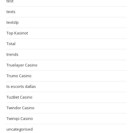
test
texts
textslp
Top Kasinot
Total
trends
Truelayer Casino
Trumo Casino
ts escorts dallas
TuzBet Casino
Twindor Casino
Twinqo Casino
uncategorised