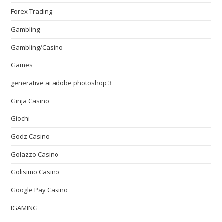
Forex Trading
Gambling
Gambling/Casino
Games
generative ai adobe photoshop 3
Ginja Casino
Giochi
Godz Casino
Golazzo Casino
Golisimo Casino
Google Pay Casino
IGAMING