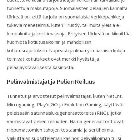
tunnettuja maksutapoja. Suomalaisten pelaajien kannalta
tärkeää on, että tarjolla on suomalaisia verkkopankkeja
tukevia menetelmiä, kuten Trustly, tai muita yleisiä e-
lompakoita ja korttimaksuja. Erityisen tärkeää on kiinnittää
huomiota kotiutusaikoihin ja mahdollisiin
kotiutusrajoituksiin. Nopeasti ja ilman ylimääräisiä kuluja
toimivat kotiutukset ovat merkki hyvästä ja
pelaajaystävällisestä kasinosta.
Pelinvalmistajat ja Pelien Reiluus
Tunnetut ja arvostetut pelinvalmistajat, kuten NetEnt,
Microgaming, Play’n GO ja Evolution Gaming, käyttävät
peleissään satunnaislukugeneraattoreita (RNG), jotka
varmistavat pelien reiluuden. Nämä generaattorit ovat
riippumattomien tahojen testaamia ja sertifioimia.
Vaikuttajan suositteleman kasinon pelivalikoiman tulisi