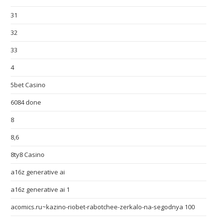
31
32
33
4
5bet Casino
6084 done
8
8,6
8ty8 Casino
a16z generative ai
a16z generative ai 1
acomics.ru~kazino-riobet-rabotchee-zerkalo-na-segodnya 100