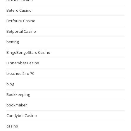
Betero Casino
Betfouru Casino
Betportal Casino
betting
BingoBongoStars Casino
Binnarybet Casino
bkschool2.ru 70
blog
Bookkeeping
bookmaker
Candybet Casino
casino