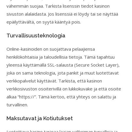
vähemmän suojaa. Tarkista lisenssin tiedot kasinon
sivuston alalaidasta. Jos lisenssiä ei löydy tai se näyttää
epäilyttävältä, on syytä kääntyä pois.
Turvallisuusteknologia
Online-kasinoiden on suojattava pelaajiensa
henkilökohtaisia ja taloudellisia tietoja. Tämä tapahtuu
yleensä käyttämällä SSL-salausta (Secure Socket Layer),
joka on sama teknologia, jota pankit ja muut luotettavat
verkkopalvelut käyttävät. Tarkista, että kasinon
verkkosivuston osoiterivillä on lukkokuvake ja että osoite
alkaa “https://”. Tämä kertoo, että yhteys on salattu ja
turvallinen.
Maksutavat ja Kotiutukset
Luotettava kasino tarjoaa laajan valikoiman turvallisia ja