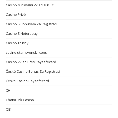
Casino Minimální Vklad 100 Kč
Casino Privé
Casino S Bonusem Za Registraci
Casino S Neterapay
Casino Trustly
casino utan svensk licens
Casino Vklad Přes Paysafecard
České Casino Bonus Za Registraci
České Casino Paysafecard
CH
ChainLuck Casino
CIB