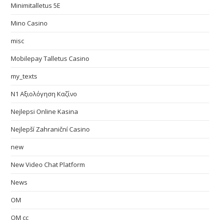
Minimitalletus 5E
Mino Casino
misc
Mobilepay Talletus Casino
my_texts
N1 Αξιολόγηση Καζίνο
Nejlepsi Online Kasina
Nejlepší Zahraniční Casino
new
New Video Chat Platform
News
OM
OM cc