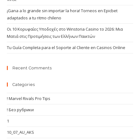
¡Gana a lo grande sin importar la hora! Torneos en Epicbet
adaptados a tu ritmo chileno
Οι 10 Κορυφαίες Υποδοχές στο Winstoria Casino το 2026: Μια
Ματιά στις Προτιμήσεις των Ελλήνων Παικτών
Tu Guía Completa para el Soporte al Cliente en Casinos Online
Recent Comments
Categories
! Marvel Rivals Pro Tips
! Без рубрики
1
10_07_AU_AKS