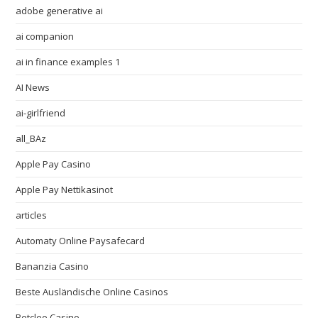
adobe generative ai
ai companion
ai in finance examples 1
AI News
ai-girlfriend
all_BAz
Apple Pay Casino
Apple Pay Nettikasinot
articles
Automaty Online Paysafecard
Bananzia Casino
Beste Ausländische Online Casinos
Betcleo Casino