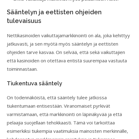
Sääntelyn ja eettisten ohjeiden
tulevaisuus
Nettikasinoiden vaikuttajamarkkinointi on ala, joka kehittyy
jatkuvasti, ja sen myötä myös sääntelyn ja eettisten
ohjeiden tarve kasvaa. On selvää, että sekä vaikuttajien
että kasinoiden on otettava entistä suurempaa vastuuta
toiminnastaan.
Tiukentuva sääntely
On todennäköistä, että sääntely tulee jatkossa
tiukentumaan entisestään. Viranomaiset pyrkivät
varmistamaan, että markkinointi on läpinäkyvää ja että
pelaajia suojellaan tehokkaasti. Tämä voi tarkoittaa
esimerkiksi tiukempia vaatimuksia mainosten merkinnälle,