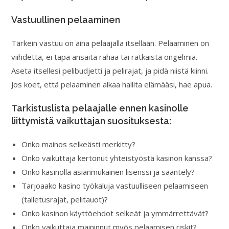
Vastuullinen pelaaminen
Tärkein vastuu on aina pelaajalla itsellään. Pelaaminen on
viihdettä, ei tapa ansaita rahaa tai ratkaista ongelmia.
Aseta itsellesi pelibudjetti ja pelirajat, ja pidä niistä kiinni.
Jos koet, että pelaaminen alkaa hallita elämääsi, hae apua.
Tarkistuslista pelaajalle ennen kasinolle
liittymistä vaikuttajan suosituksesta:
Onko mainos selkeästi merkitty?
Onko vaikuttaja kertonut yhteistyöstä kasinon kanssa?
Onko kasinolla asianmukainen lisenssi ja sääntely?
Tarjoaako kasino työkaluja vastuulliseen pelaamiseen
(talletusrajat, pelitauot)?
Onko kasinon käyttöehdot selkeät ja ymmärrettävät?
Onko vaikuttaja maininnut myös pelaamisen riskit?