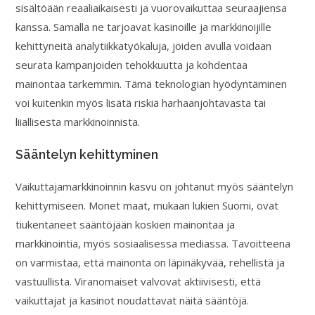
sisältöään reaaliaikaisesti ja vuorovaikuttaa seuraajiensa
kanssa. Samalla ne tarjoavat kasinoille ja markkinoijille
kehittyneitä analytiikkatyökaluja, joiden avulla voidaan
seurata kampanjoiden tehokkuutta ja kohdentaa
mainontaa tarkemmin. Tämä teknologian hyödyntäminen
voi kuitenkin myös lisätä riskiä harhaanjohtavasta tai
liiallisesta markkinoinnista.
Sääntelyn kehittyminen
Vaikuttajamarkkinoinnin kasvu on johtanut myös sääntelyn
kehittymiseen. Monet maat, mukaan lukien Suomi, ovat
tiukentaneet sääntöjään koskien mainontaa ja
markkinointia, myös sosiaalisessa mediassa. Tavoitteena
on varmistaa, että mainonta on läpinäkyvää, rehellistä ja
vastuullista. Viranomaiset valvovat aktiivisesti, että
vaikuttajat ja kasinot noudattavat näitä sääntöjä.