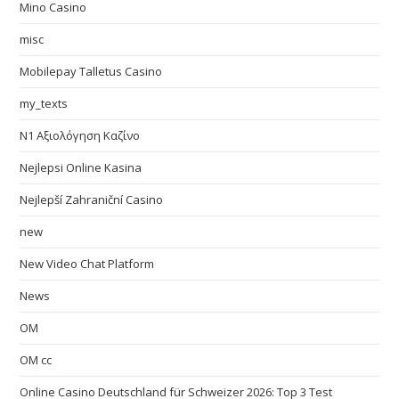
Mino Casino
misc
Mobilepay Talletus Casino
my_texts
N1 Αξιολόγηση Καζίνο
Nejlepsi Online Kasina
Nejlepší Zahraniční Casino
new
New Video Chat Platform
News
OM
OM cc
Online Casino Deutschland für Schweizer 2026: Top 3 Test