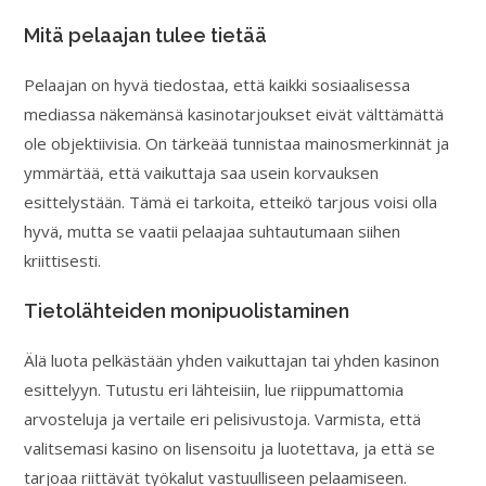
Mitä pelaajan tulee tietää
Pelaajan on hyvä tiedostaa, että kaikki sosiaalisessa
mediassa näkemänsä kasinotarjoukset eivät välttämättä
ole objektiivisia. On tärkeää tunnistaa mainosmerkinnät ja
ymmärtää, että vaikuttaja saa usein korvauksen
esittelystään. Tämä ei tarkoita, etteikö tarjous voisi olla
hyvä, mutta se vaatii pelaajaa suhtautumaan siihen
kriittisesti.
Tietolähteiden monipuolistaminen
Älä luota pelkästään yhden vaikuttajan tai yhden kasinon
esittelyyn. Tutustu eri lähteisiin, lue riippumattomia
arvosteluja ja vertaile eri pelisivustoja. Varmista, että
valitsemasi kasino on lisensoitu ja luotettava, ja että se
tarjoaa riittävät työkalut vastuulliseen pelaamiseen.