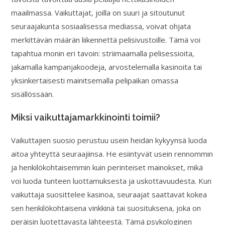
maailmassa. Vaikuttajat, joilla on suuri ja sitoutunut
seuraajakunta sosiaalisessa mediassa, voivat ohjata
merkittävän määrän liikennettä pelisivustoille. Tämä voi
tapahtua monin eri tavoin: striimaamalla pelisessioita,
jakamalla kampanjakoodeja, arvostelemalla kasinoita tai
yksinkertaisesti mainitsemalla pelipaikan omassa
sisällössään.
Miksi vaikuttajamarkkinointi toimii?
Vaikuttajien suosio perustuu usein heidän kykyynsä luoda
aitoa yhteyttä seuraajiinsa. He esiintyvät usein rennommin
ja henkilökohtaisemmin kuin perinteiset mainokset, mikä
voi luoda tunteen luottamuksesta ja uskottavuudesta. Kun
vaikuttaja suosittelee kasinoa, seuraajat saattavat kokea
sen henkilökohtaisena vinkkinä tai suosituksena, joka on
peräisin luotettavasta lähteestä. Tämä psykologinen