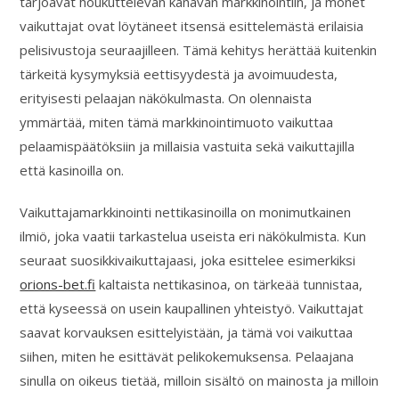
tarjoavat houkuttelevan kanavan markkinointiin, ja monet
vaikuttajat ovat löytäneet itsensä esittelemästä erilaisia
pelisivustoja seuraajilleen. Tämä kehitys herättää kuitenkin
tärkeitä kysymyksiä eettisyydestä ja avoimuudesta,
erityisesti pelaajan näkökulmasta. On olennaista
ymmärtää, miten tämä markkinointimuoto vaikuttaa
pelaamispäätöksiin ja millaisia vastuita sekä vaikuttajilla
että kasinoilla on.
Vaikuttajamarkkinointi nettikasinoilla on monimutkainen
ilmiö, joka vaatii tarkastelua useista eri näkökulmista. Kun
seuraat suosikkivaikuttajaasi, joka esittelee esimerkiksi
orions-bet.fi
kaltaista nettikasinoa, on tärkeää tunnistaa,
että kyseessä on usein kaupallinen yhteistyö. Vaikuttajat
saavat korvauksen esittelyistään, ja tämä voi vaikuttaa
siihen, miten he esittävät pelikokemuksensa. Pelaajana
sinulla on oikeus tietää, milloin sisältö on mainosta ja milloin