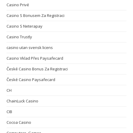
Casino Privé
Casino S Bonusem Za Registraci
Casino S Neterapay
Casino Trustly
casino utan svensk licens
Casino Vklad Přes Paysafecard
České Casino Bonus Za Registraci
České Casino Paysafecard
CH
ChainLuck Casino
CIB
Cocoa Casino