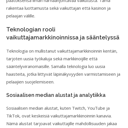
päätöksensä ilman harhaanjohtavaa vaikutusta. Tämä
rakentaa luottamusta sekä vaikuttajan että kasinon ja
pelaajan välille.
Teknologian rooli
vaikuttajamarkkinoinnissa ja sääntelyssä
Teknologia on mullistanut vaikuttajamarkkinoinnin kentän,
tarjoten uusia työkaluja sekä markkinoijille että
sääntelyviranomaisille. Samalla teknologia luo uusia
haasteita, jotka liittyvät läpinäkyvyyden varmistamiseen ja
pelaajien suojelemiseen.
Sosiaalisen median alustat ja analytiikka
Sosiaalisen median alustat, kuten Twitch, YouTube ja
TikTok, ovat keskeisiä vaikuttajamarkkinoinnin kanavia.
Nämä alustat tarjoavat vaikuttajille mahdollisuuden jakaa