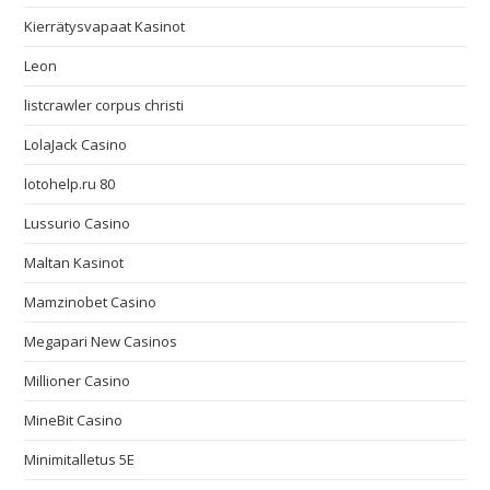
Kierrätysvapaat Kasinot
Leon
listcrawler corpus christi
LolaJack Casino
lotohelp.ru 80
Lussurio Casino
Maltan Kasinot
Mamzinobet Casino
Megapari New Casinos
Millioner Casino
MineBit Casino
Minimitalletus 5E