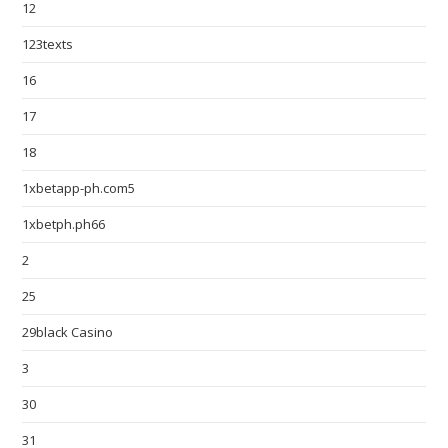
12
123texts
16
17
18
1xbetapp-ph.com5
1xbetph.ph66
2
25
29black Casino
3
30
31