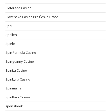
Slotorado Casino
Slovenské Casino Pro České Hráče
Spei
Spellen
Spiele
Spin Formula Casino
Spingranny Casino
Spinita Casino
SpinLynx Casino
Spinmama
SpinRain Casino
sportsbook