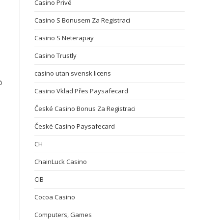
Casino Privé
Casino S Bonusem Za Registraci
Casino S Neterapay
Casino Trustly
casino utan svensk licens
ö
Casino Vklad Přes Paysafecard
České Casino Bonus Za Registraci
České Casino Paysafecard
CH
ChainLuck Casino
CIB
Cocoa Casino
Computers, Games