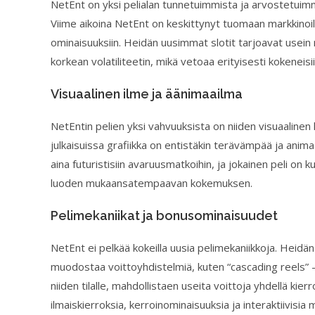
NetEnt on yksi pelialan tunnetuimmista ja arvostetuimmis
Viime aikoina NetEnt on keskittynyt tuomaan markkinoil
ominaisuuksiin. Heidän uusimmat slotit tarjoavat usein
korkean volatiliteetin, mikä vetoaa erityisesti kokeneisiin
Visuaalinen ilme ja äänimaailma
NetEntin pelien yksi vahvuuksista on niiden visuaalinen 
julkaisuissa grafiikka on entistäkin terävämpää ja animaa
aina futuristisiin avaruusmatkoihin, ja jokainen peli on 
luoden mukaansatempaavan kokemuksen.
Pelimekaniikat ja bonusominaisuudet
NetEnt ei pelkää kokeilla uusia pelimekaniikkoja. Heidä
muodostaa voittoyhdistelmiä, kuten “cascading reels” 
niiden tilalle, mahdollistaen useita voittoja yhdellä k
ilmaiskierroksia, kerroinominaisuuksia ja interaktiivisia 