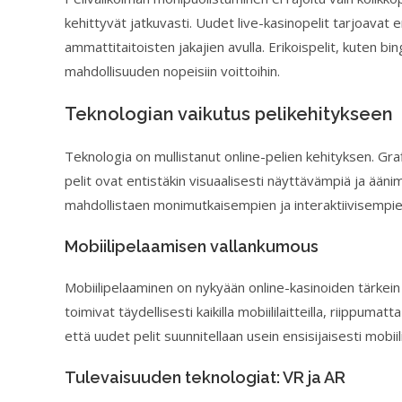
kehittyvät jatkuvasti. Uudet live-kasinopelit tarjoavat 
ammattitaitoisten jakajien avulla. Erikoispelit, kuten b
mahdollisuuden nopeisiin voittoihin.
Teknologian vaikutus pelikehitykseen
Teknologia on mullistanut online-pelien kehityksen. Graf
pelit ovat entistäkin visuaalisesti näyttävämpiä ja ääni
mahdollistaen monimutkaisempien ja interaktiivisempie
Mobiilipelaamisen vallankumous
Mobiilipelaaminen on nykyään online-kasinoiden tärkein 
toimivat täydellisesti kaikilla mobiililaitteilla, riippum
että uudet pelit suunnitellaan usein ensisijaisesti mobii
Tulevaisuuden teknologiat: VR ja AR