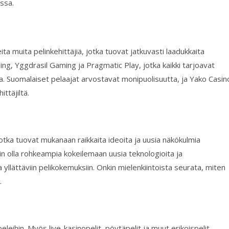
ssa.
ta muita pelinkehittäjiä, jotka tuovat jatkuvasti laadukkaita
ing, Yggdrasil Gaming ja Pragmatic Play, jotka kaikki tarjoavat
illa. Suomalaiset pelaajat arvostavat monipuolisuutta, ja Yako Casin
ttäjiltä.
 jotka tuovat mukanaan raikkaita ideoita ja uusia näkökulmia
n olla rohkeampia kokeilemaan uusia teknologioita ja
ja yllättäviin pelikokemuksiin. Onkin mielenkiintoista seurata, miten
.
eleihin. Myös live-kasinopelit, pöytäpelit ja muut erikoispelit