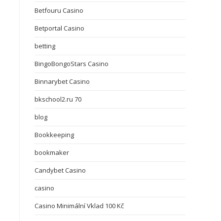
Betfouru Casino
Betportal Casino
betting
BingoBongoStars Casino
Binnarybet Casino
bkschool2.ru 70
blog
Bookkeeping
bookmaker
Candybet Casino
casino
Casino Minimální Vklad 100 Kč