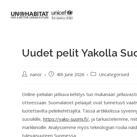
Uudet pelit Yakolla S
nanor
4th June 2026
Uncategorised
Online-pelialan jatkuva kehitys tuo mukanaan jatkuvasti 
otteessaan. Suomalaiset pelaajat ovat tunnetusti vaativi
luotettavilta pelinkehittäjiltä. Tässä artikkelissa syve
suosikille,
https://yako-suomi.fi/
, ja tarkastelemme, mit
markkinoille. Analysoimme myös teknologian roolia näid
tulevaisuuteen Suomessa.