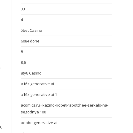
33
4
5bet Casino
6084 done
8
8,6
.
8ty8 Casino
-
a16z generative ai
a16z generative ai 1
acomics.ru~kazino-riobet-rabotchee-zerkalo-na-
segodnya 100
adobe generative ai
n,