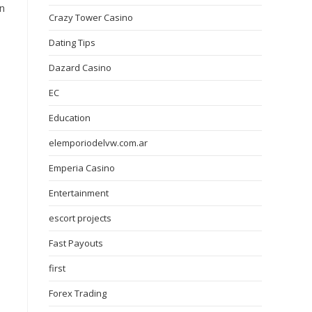
en
Crazy Tower Сasino
Dating Tips
Dazard Casino
EC
Education
elemporiodelvw.com.ar
Emperia Casino
Entertainment
escort projects
Fast Payouts
first
Forex Trading