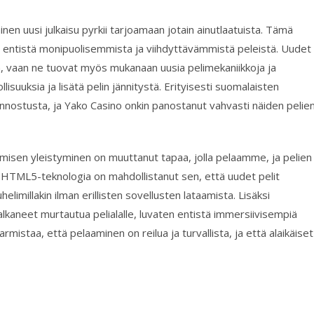
kainen uusi julkaisu pyrkii tarjoamaan jotain ainutlaatuista. Tämä
ia entistä monipuolisemmista ja viihdyttävämmistä peleistä. Uudet
aa, vaan ne tuovat myös mukanaan uusia pelimekaniikkoja ja
suuksia ja lisätä pelin jännitystä. Erityisesti suomalaisten
kiinnostusta, ja Yako Casino onkin panostanut vahvasti näiden pelie
aamisen yleistyminen on muuttanut tapaa, jolla pelaamme, ja pelien
la. HTML5-teknologia on mahdollistanut sen, että uudet pelit
uhelimillakin ilman erillisten sovellusten lataamista. Lisäksi
t alkaneet murtautua pelialalle, luvaten entistä immersiivisempiä
istaa, että pelaaminen on reilua ja turvallista, ja että alaikäiset