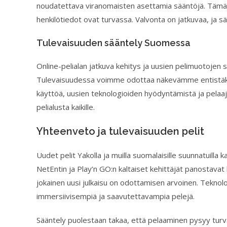
noudatettava viranomaisten asettamia sääntöjä. Tämä tak
henkilötiedot ovat turvassa. Valvonta on jatkuvaa, ja 
Tulevaisuuden sääntely Suomessa
Online-pelialan jatkuva kehitys ja uusien pelimuotojen 
Tulevaisuudessa voimme odottaa näkevämme entistäkin
käyttöä, uusien teknologioiden hyödyntämistä ja pelaaji
pelialusta kaikille.
Yhteenveto ja tulevaisuuden pelit
Uudet pelit Yakolla ja muilla suomalaisille suunnatuilla k
NetEntin ja Play’n GO:n kaltaiset kehittäjät panostava
jokainen uusi julkaisu on odottamisen arvoinen. Teknol
immersiivisempiä ja saavutettavampia pelejä.
Sääntely puolestaan takaa, että pelaaminen pysyy turval