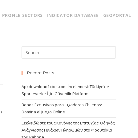
PROFILE SECTORS
INDICATOR DATABASE
GEOPORTAL
Recent Posts
Apkdownload1xbet.com İncelemesi: Türkiye’de
Sporseverler İçin Güvenilir Platform
Bonos Exclusivos para Jugadores Chilenos:
n
Domina el Juego Online
Ξεκλειδώστε τους Κανόνες της Επιτυχίας: Οδηγός
Ανάγνωσης Πινάκων Πληρωμών στα Φρουτάκια
του Rabona