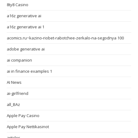
8ty8 Casino
a16z generative ai
a16z generative ai 1
acomics.ru~kazino-riobet-rabotchee-zerkalo-na-segodnya 100
adobe generative ai
ai companion
ai in finance examples 1
AI News
ai-girlfriend
all_BAz
Apple Pay Casino
Apple Pay Nettikasinot
articles