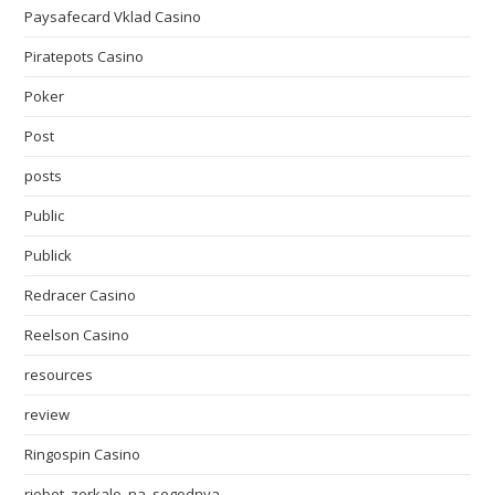
Paysafecard Vklad Casino
Piratepots Casino
Poker
Post
posts
Public
Publick
Redracer Casino
Reelson Casino
resources
review
Ringospin Casino
riobet_zerkalo_na_segodnya