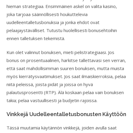
hieman strategiaa. Ensimmäinen askel on valita kasino,
joka tarjoaa säännöllisesti houkuttelevia
uudelleentalletusbonuksia ja jonka ehdot ovat
pelaajaystävälliset. Tutustu huolellisesti bonusehtoihin
ennen talletuksen tekemistä.
Kun olet valinnut bonuksen, mieti pelistrategiaasi. Jos
bonus on prosentuaalinen, harkitse tallettavasi sen verran,
että saat mahdollisimman suuren bonuksen, mutta muista
myös kierrätysvaatimukset. Jos saat ilmaiskierroksia, pelaa
niitä peleissä, joista pidät ja joissa on hyvä
palautusprosentti (RTP). Älä koskaan pelaa vain bonuksen
takia; pelaa vastuullisesti ja budjetin rajoissa.
Vinkkejä Uudelleentalletusbonusten Käyttöön
Tässä muutamia käytännön vinkkejä, joiden avulla saat