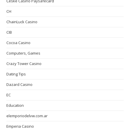
České Casino Paysafecard
CH
ChainLuck Casino
CIB
Cocoa Casino
Computers, Games
Crazy Tower Сasino
Dating Tips
Dazard Casino
EC
Education
elemporiodelvw.com.ar
Emperia Casino