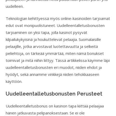
uudelleen.
Teknologian kehittyessä myös online-kasinoiden tarjoamat
edut ovat monipuolistuneet. Uudelleentalletusbonusten
tarjoaminen on yksi tapa, jolla kasinot pysyvät
kilpailukykyisinä ja houkuttelevat pelaajia. Suomalaisille
pelaajille, jotka arvostavat luotettavuutta ja selkeitä
peliehtoja, on tärkeää ymmärtää, miten nämä bonukset
toimivat ja mitä niihin liittyy. Tässä artikkelissa käymme läpi
uudelleentalletusbonusten eri muodot, niiden ehdot ja
hyödyt, sekä annamme vinkkejä niiden tehokkaaseen
käyttöön.
Uudelleentalletusbonusten Perusteet
Uudelleentalletusbonus on kasinon tapa kiittää pelaajaa
hänen jatkuvasta pelipanoksestaan. Se ei ole