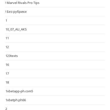
! Marvel Rivals Pro Tips
! Без рубрики
1
10_07_AU_AKS
11
12
123texts
16
17
18
1xbetapp-ph.com5
1xbetph.ph66
2