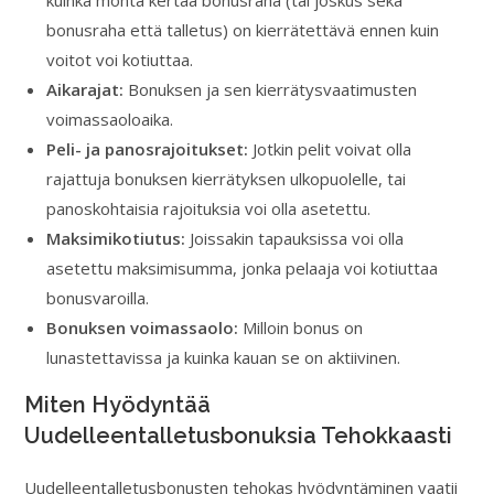
kuinka monta kertaa bonusraha (tai joskus sekä
bonusraha että talletus) on kierrätettävä ennen kuin
voitot voi kotiuttaa.
Aikarajat:
Bonuksen ja sen kierrätysvaatimusten
voimassaoloaika.
Peli- ja panosrajoitukset:
Jotkin pelit voivat olla
rajattuja bonuksen kierrätyksen ulkopuolelle, tai
panoskohtaisia rajoituksia voi olla asetettu.
Maksimikotiutus:
Joissakin tapauksissa voi olla
asetettu maksimisumma, jonka pelaaja voi kotiuttaa
bonusvaroilla.
Bonuksen voimassaolo:
Milloin bonus on
lunastettavissa ja kuinka kauan se on aktiivinen.
Miten Hyödyntää
Uudelleentalletusbonuksia Tehokkaasti
Uudelleentalletusbonusten tehokas hyödyntäminen vaatii