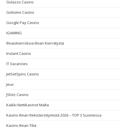
Golazzo Casino
Golisimo Casino
Google Pay Casino
IGAMING
Ilmaiskierroksia Ilman Kierrätystä
Instant Casino
IT Vacancies
JetSetSpins Casino
Jeux
JSlotz Casino
Kaikki Nettikasinot Malta
Kasino Ilman Rekisteröitymistä 2026 – TOP 3 Suomessa
Kasino Ilman Tiliä