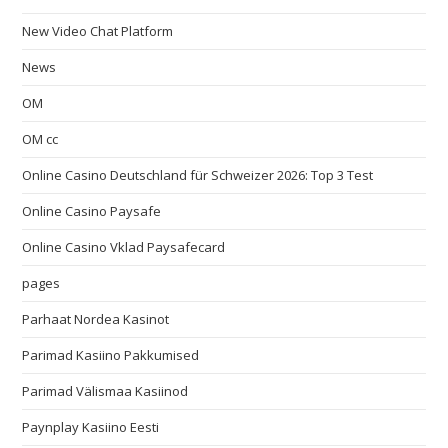
New Video Chat Platform
News
OM
OM cc
Online Casino Deutschland für Schweizer 2026: Top 3 Test
Online Casino Paysafe
Online Casino Vklad Paysafecard
pages
Parhaat Nordea Kasinot
Parimad Kasiino Pakkumised
Parimad Välismaa Kasiinod
Paynplay Kasiino Eesti