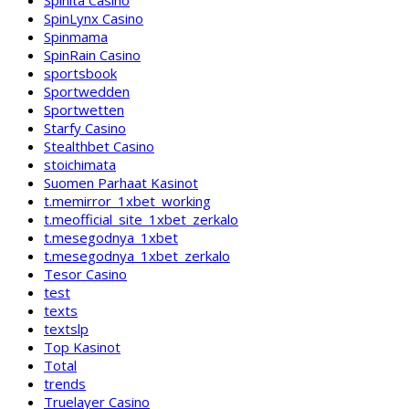
SpinLynx Casino
Spinmama
SpinRain Casino
sportsbook
Sportwedden
Sportwetten
Starfy Casino
Stealthbet Casino
stoichimata
Suomen Parhaat Kasinot
t.memirror_1xbet_working
t.meofficial_site_1xbet_zerkalo
t.mesegodnya_1xbet
t.mesegodnya_1xbet_zerkalo
Tesor Casino
test
texts
textslp
Top Kasinot
Total
trends
Truelayer Casino