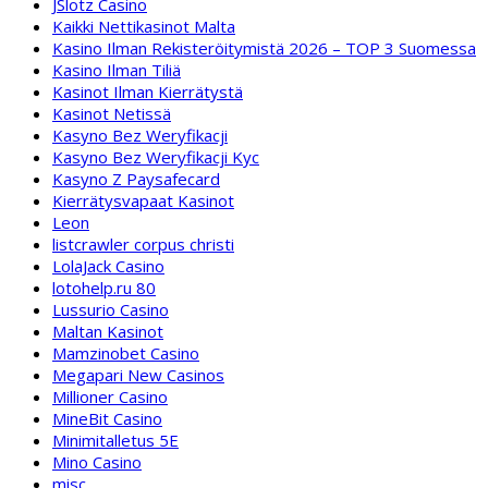
JSlotz Casino
Kaikki Nettikasinot Malta
Kasino Ilman Rekisteröitymistä 2026 – TOP 3 Suomessa
Kasino Ilman Tiliä
Kasinot Ilman Kierrätystä
Kasinot Netissä
Kasyno Bez Weryfikacji
Kasyno Bez Weryfikacji Kyc
Kasyno Z Paysafecard
Kierrätysvapaat Kasinot
Leon
listcrawler corpus christi
LolaJack Casino
lotohelp.ru 80
Lussurio Casino
Maltan Kasinot
Mamzinobet Casino
Megapari New Casinos
Millioner Casino
MineBit Casino
Minimitalletus 5E
Mino Casino
misc