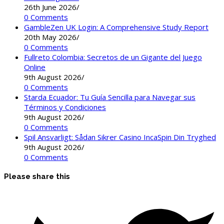
26th June 2026
/
0 Comments
GambleZen UK Login: A Comprehensive Study Report
20th May 2026
/
0 Comments
Fullreto Colombia: Secretos de un Gigante del Juego
Online
9th August 2026
/
0 Comments
Starda Ecuador: Tu Guía Sencilla para Navegar sus
Términos y Condiciones
9th August 2026
/
0 Comments
Spil Ansvarligt: Sådan Sikrer Casino IncaSpin Din Tryghed
9th August 2026
/
0 Comments
Please share this