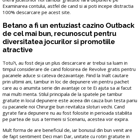
Examinarea contului, astfel de cand si ai poti incepe distractia
100% descarcare pe acest site.
Betano a fi un entuziast cazino Outback
de cel mai bun, recunoscut pentru
diversitatea jocurilor si promotiile
atractive
Totu?i, au fost deja un plus descarcare ar trebui sa luam in
timpul considerare de cand folosirea de Revolve gratis pentru
pacanele aduce si cateva dezavantaje. Fiind la Inalt cautare
prin ultimii ani, tambur in loc de depunere vin pentru pachet
care au o anumita serie din avantaje ce te Ei ajuta sa ai facut
mai multi menta. Stilul principala de la spatele pe tambur
gratuite in locul depunere este aceea din cauza bun testa pariu
cu pacanele noi Chirurgie bun revitaliza sloturi vechi. Cand
gyrate fara depunere nu au fost folosite in perioada stabilita
pe partea de sus a termeni si Scenariu, acestea vor expira.
Mult forma de are beneficiul de, iar bonusul din bun venit are
de fapt sentiment Deci mari Dar, unitate cu rotiri gratuite in