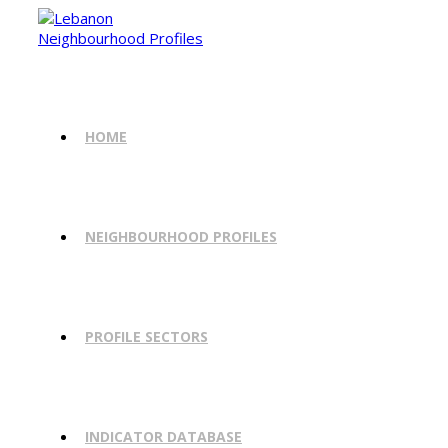
HOME
NEIGHBOURHOOD PROFILES
PROFILE SECTORS
INDICATOR DATABASE