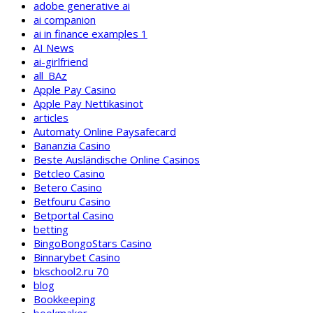
adobe generative ai
ai companion
ai in finance examples 1
AI News
ai-girlfriend
all_BAz
Apple Pay Casino
Apple Pay Nettikasinot
articles
Automaty Online Paysafecard
Bananzia Casino
Beste Ausländische Online Casinos
Betcleo Casino
Betero Casino
Betfouru Casino
Betportal Casino
betting
BingoBongoStars Casino
Binnarybet Casino
bkschool2.ru 70
blog
Bookkeeping
bookmaker