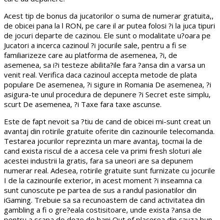
Acest tip de bonus da jucatorilor o suma de numerar gratuita,,
de obicei pana la l RON, pe care il ar putea folosi ?i la juca tipuri
de jocuri departe de cazinou. Ele sunt o modalitate u?oara pe
Jucatori a incerca cazinoul ?i jocurile sale, pentru a fi se
familiarizeze care au platforma de asemenea, ?i, de
asemenea, sa i?i testeze abilita?ile fara ?ansa din a varsa un
venit real. Verifica daca cazinoul accepta metode de plata
populare De asemenea, ?i sigure in Romania De asemenea, ?i
asigura-te unul procedura de depunere ?i Secret este simplu,
scurt De asemenea, ?i Taxe fara taxe ascunse.
Este de fapt nevoit sa ?tiu de cand de obicei mi-sunt creat un
avantaj din rotirile gratuite oferite din cazinourile telecomanda.
Testarea jocurilor reprezinta un mare avantaj, tocmai la de
cand exista riscul de a accesa cele va primi fresh sloturi ale
acestei industrii la gratis, fara sa uneori are sa depunem
numerar real. Adesea, rotirile gratuite sunt furnizate cu jocurile
I de la cazinourile exterior, in acest moment ?i inseamna ca
sunt cunoscute pe partea de sus a randul pasionatilor din
iGaming. Trebuie sa sa recunoastem de cand activitatea din
gambling a fi o gre?eala costisitoare, unde exista ?ansa de
pentru a scapa de doze de bani Out of placerea din cauza bun