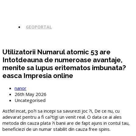
GEOPORTAL
Utilizatorii Numarul atomic 53 are
Intotdeauna de numeroase avantaje,
menite sa lupus eritematos imbunata?
easca Impresia online
nanor
26th May 2026
Uncategorised
Astfel incat, po?i sa incepi sa savurezi joc ?i, De ce nu, cu
adevarat pentru a fi ca?tigi un venit real. O data ce ai ales
metoda din cauza plata ?i banii are de fapt ajuns in contul tau,
beneficiezi de un numar stabilit din cauza free spins.