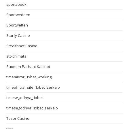
sportsbook
Sportwedden
Sportwetten
Starfy Casino
Stealthbet Casino
stoichimata
Suomen Parhaat Kasinot
t.memirror_1xbet_working
t.meofficial_site_1xbet_zerkalo
t.mesegodnya_1xbet
t.mesegodnya_1xbet_zerkalo
Tesor Casino
test