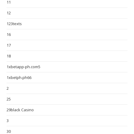
11
12
123texts
16
17
18
1xbetapp-ph.com5
1xbetph.ph66
2
25
29black Casino
3
30