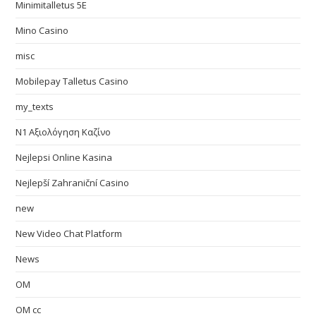
Minimitalletus 5E
Mino Casino
misc
Mobilepay Talletus Casino
my_texts
N1 Αξιολόγηση Καζίνο
Nejlepsi Online Kasina
Nejlepší Zahraniční Casino
new
New Video Chat Platform
News
OM
OM cc