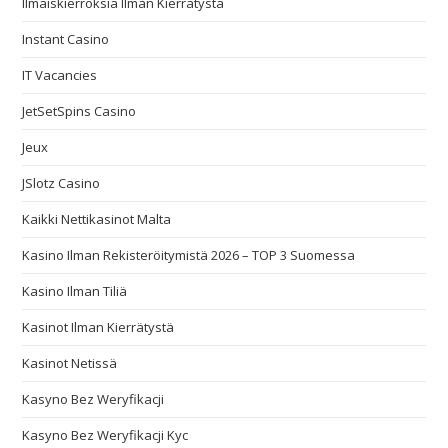
Ilmaiskierroksia Ilman Kierrätystä
Instant Casino
IT Vacancies
JetSetSpins Casino
Jeux
JSlotz Casino
Kaikki Nettikasinot Malta
Kasino Ilman Rekisteröitymistä 2026 – TOP 3 Suomessa
Kasino Ilman Tiliä
Kasinot Ilman Kierrätystä
Kasinot Netissä
Kasyno Bez Weryfikacji
Kasyno Bez Weryfikacji Kyc