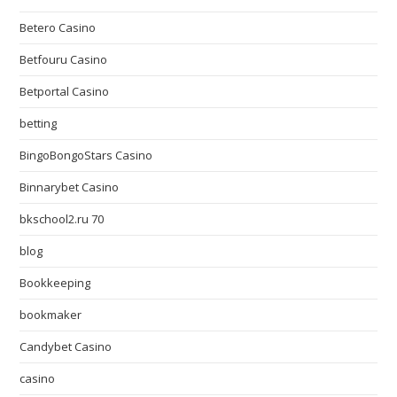
Betero Casino
Betfouru Casino
Betportal Casino
betting
BingoBongoStars Casino
Binnarybet Casino
bkschool2.ru 70
blog
Bookkeeping
bookmaker
Candybet Casino
casino