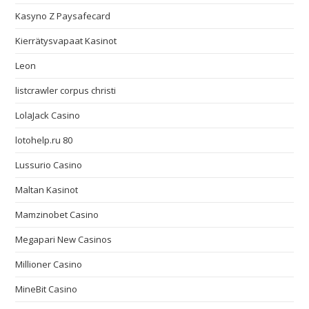
Kasyno Z Paysafecard
Kierrätysvapaat Kasinot
Leon
listcrawler corpus christi
LolaJack Casino
lotohelp.ru 80
Lussurio Casino
Maltan Kasinot
Mamzinobet Casino
Megapari New Casinos
Millioner Casino
MineBit Casino