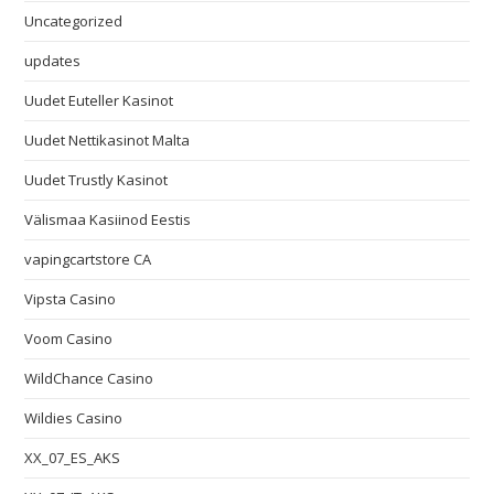
Uncategorized
updates
Uudet Euteller Kasinot
Uudet Nettikasinot Malta
Uudet Trustly Kasinot
Välismaa Kasiinod Eestis
vapingcartstore CA
Vipsta Casino
Voom Casino
WildChance Casino
Wildies Casino
XX_07_ES_AKS