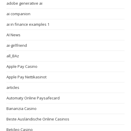
adobe generative ai
ai companion
ai in finance examples 1
AI News
ai-girlfriend
all_BAz
Apple Pay Casino
Apple Pay Nettikasinot
articles
Automaty Online Paysafecard
Bananzia Casino
Beste Ausländische Online Casinos
Betcleo Casino