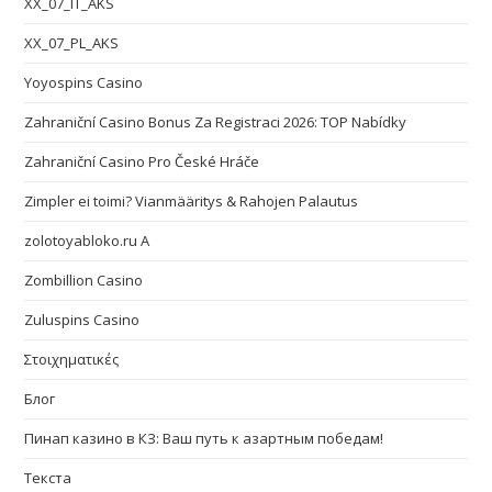
XX_07_IT_AKS
XX_07_PL_AKS
Yoyospins Casino
Zahraniční Casino Bonus Za Registraci 2026: TOP Nabídky
Zahraniční Casino Pro České Hráče
Zimpler ei toimi? Vianmääritys & Rahojen Palautus
zolotoyabloko.ru A
Zombillion Casino
Zuluspins Casino
Στοιχηματικές
Блог
Пинап казино в КЗ: Ваш путь к азартным победам!
Текста