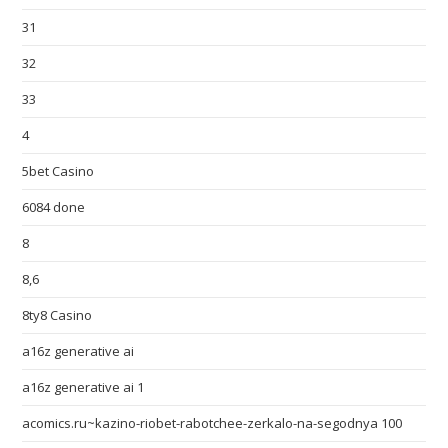
31
32
33
4
5bet Casino
6084 done
8
8,6
8ty8 Casino
a16z generative ai
a16z generative ai 1
acomics.ru~kazino-riobet-rabotchee-zerkalo-na-segodnya 100