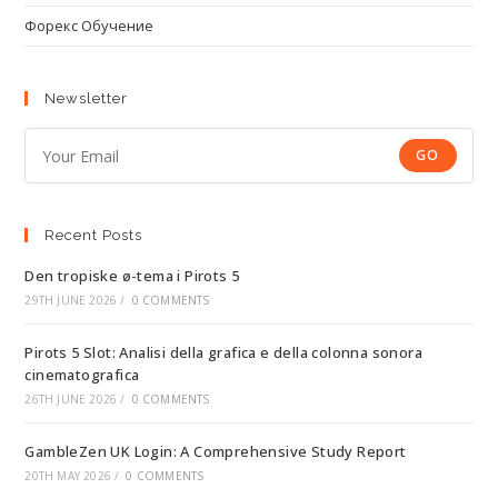
Форекс Обучение
Newsletter
GO
Recent Posts
Den tropiske ø-tema i Pirots 5
29TH JUNE 2026
/
0 COMMENTS
Pirots 5 Slot: Analisi della grafica e della colonna sonora
cinematografica
26TH JUNE 2026
/
0 COMMENTS
GambleZen UK Login: A Comprehensive Study Report
20TH MAY 2026
/
0 COMMENTS