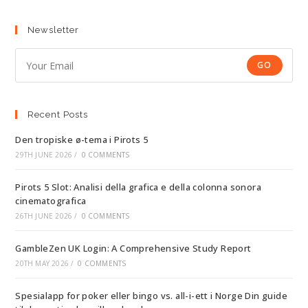
Newsletter
GO
Recent Posts
Den tropiske ø-tema i Pirots 5
29TH JUNE 2026
/
0 COMMENTS
Pirots 5 Slot: Analisi della grafica e della colonna sonora
cinematografica
26TH JUNE 2026
/
0 COMMENTS
GambleZen UK Login: A Comprehensive Study Report
20TH MAY 2026
/
0 COMMENTS
Spesialapp for poker eller bingo vs. all-i-ett i Norge Din guide