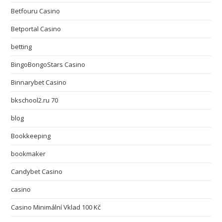
Betfouru Casino
Betportal Casino
betting
BingoBongoStars Casino
Binnarybet Casino
bkschool2.ru 70
blog
Bookkeeping
bookmaker
Candybet Casino
casino
Casino Minimální Vklad 100 Kč