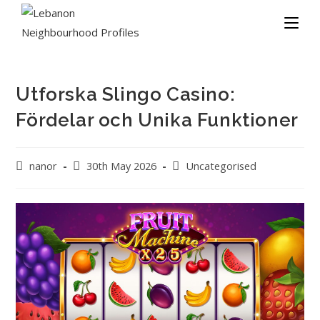
Utforska Slingo Casino:
Fördelar och Unika Funktioner
nanor
30th May 2026
Uncategorised