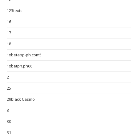
123texts
16
17
18
1xbetapp-ph.com5
1xbetph.ph66
2
25
29black Casino
3
30
31