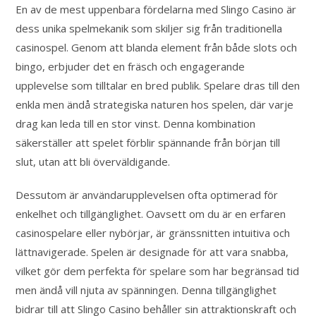
En av de mest uppenbara fördelarna med Slingo Casino är
dess unika spelmekanik som skiljer sig från traditionella
casinospel. Genom att blanda element från både slots och
bingo, erbjuder det en fräsch och engagerande
upplevelse som tilltalar en bred publik. Spelare dras till den
enkla men ändå strategiska naturen hos spelen, där varje
drag kan leda till en stor vinst. Denna kombination
säkerställer att spelet förblir spännande från början till
slut, utan att bli överväldigande.
Dessutom är användarupplevelsen ofta optimerad för
enkelhet och tillgänglighet. Oavsett om du är en erfaren
casinospelare eller nybörjar, är gränssnitten intuitiva och
lättnavigerade. Spelen är designade för att vara snabba,
vilket gör dem perfekta för spelare som har begränsad tid
men ändå vill njuta av spänningen. Denna tillgänglighet
bidrar till att Slingo Casino behåller sin attraktionskraft och