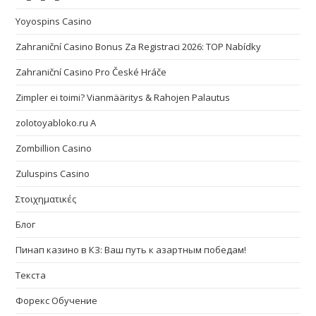
Yoyospins Casino
Zahraniční Casino Bonus Za Registraci 2026: TOP Nabídky
Zahraniční Casino Pro České Hráče
Zimpler ei toimi? Vianmääritys & Rahojen Palautus
zolotoyabloko.ru A
Zombillion Casino
Zuluspins Casino
Στοιχηματικές
Блог
Пинап казино в КЗ: Ваш путь к азартным победам!
Текста
Форекс Обучение