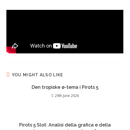
YOU MIGHT ALSO LIKE
Den tropiske ø-tema i Pirots 5
29th June 2026
Pirots 5 Slot: Analisi della grafica e della