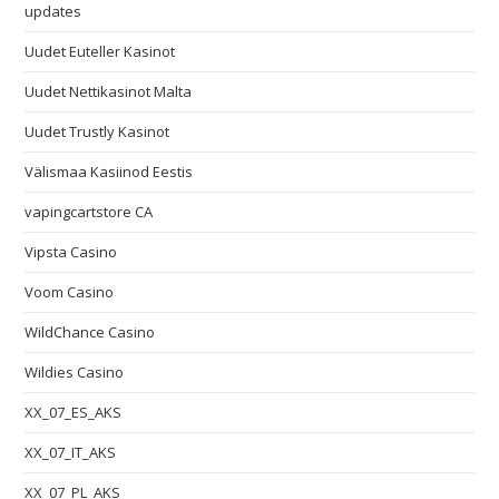
updates
Uudet Euteller Kasinot
Uudet Nettikasinot Malta
Uudet Trustly Kasinot
Välismaa Kasiinod Eestis
vapingcartstore CA
Vipsta Casino
Voom Casino
WildChance Casino
Wildies Casino
XX_07_ES_AKS
XX_07_IT_AKS
XX_07_PL_AKS