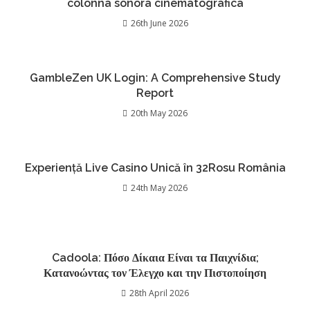
colonna sonora cinematografica
26th June 2026
GambleZen UK Login: A Comprehensive Study
Report
20th May 2026
Experiență Live Casino Unică în 32Rosu România
24th May 2026
Cadoola: Πόσο Δίκαια Είναι τα Παιχνίδια;
Κατανοώντας τον Έλεγχο και την Πιστοποίηση
28th April 2026