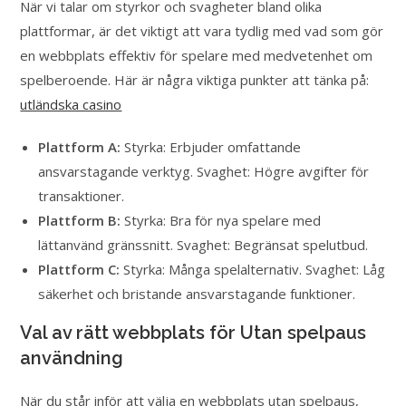
När vi talar om styrkor och svagheter bland olika
plattformar, är det viktigt att vara tydlig med vad som gör
en webbplats effektiv för spelare med medvetenhet om
spelberoende. Här är några viktiga punkter att tänka på:
utländska casino
Plattform A:
Styrka: Erbjuder omfattande
ansvarstagande verktyg. Svaghet: Högre avgifter för
transaktioner.
Plattform B:
Styrka: Bra för nya spelare med
lättanvänd gränssnitt. Svaghet: Begränsat spelutbud.
Plattform C:
Styrka: Många spelalternativ. Svaghet: Låg
säkerhet och bristande ansvarstagande funktioner.
Val av rätt webbplats för Utan spelpaus
användning
När du står inför att välja en webbplats utan spelpaus,