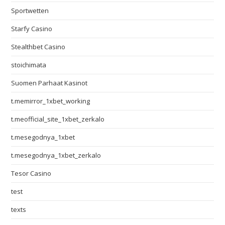
Sportwetten
Starfy Casino
Stealthbet Casino
stoichimata
Suomen Parhaat Kasinot
t.memirror_1xbet_working
t.meofficial_site_1xbet_zerkalo
t.mesegodnya_1xbet
t.mesegodnya_1xbet_zerkalo
Tesor Casino
test
texts