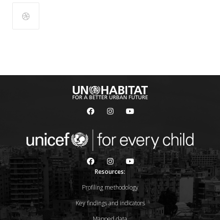
Resources:
Profiling methodology
Key findings and indicators
Mapped data