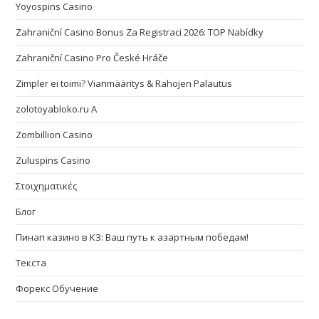
Yoyospins Casino
Zahraniční Casino Bonus Za Registraci 2026: TOP Nabídky
Zahraniční Casino Pro České Hráče
Zimpler ei toimi? Vianmääritys & Rahojen Palautus
zolotoyabloko.ru A
Zombillion Casino
Zuluspins Casino
Στοιχηματικές
Блог
Пинап казино в КЗ: Ваш путь к азартным победам!
Текста
Форекс Обучение