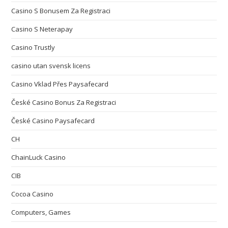
Casino S Bonusem Za Registraci
Casino S Neterapay
Casino Trustly
casino utan svensk licens
Casino Vklad Přes Paysafecard
České Casino Bonus Za Registraci
České Casino Paysafecard
CH
ChainLuck Casino
CIB
Cocoa Casino
Computers, Games