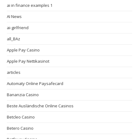
ai in finance examples 1
AI News
ai-girlfriend
all_BAz
Apple Pay Casino
Apple Pay Nettikasinot
articles
Automaty Online Paysafecard
Bananzia Casino
Beste Ausländische Online Casinos
Betcleo Casino
Betero Casino