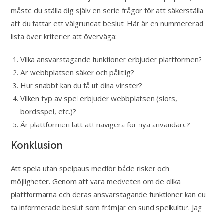
måste du ställa dig själv en serie frågor för att säkerställa
att du fattar ett välgrundat beslut. Här är en nummererad
lista över kriterier att överväga:
Vilka ansvarstagande funktioner erbjuder plattformen?
Är webbplatsen säker och pålitlig?
Hur snabbt kan du få ut dina vinster?
Vilken typ av spel erbjuder webbplatsen (slots,
bordsspel, etc.)?
Är plattformen lätt att navigera för nya användare?
Konklusion
Att spela utan spelpaus medför både risker och
möjligheter. Genom att vara medveten om de olika
plattformarna och deras ansvarstagande funktioner kan du
ta informerade beslut som främjar en sund spelkultur. Jag