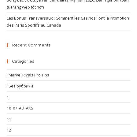
Sòng bạc trực tuyến ăn tiền thật tại Mỹ năm 2026: Đánh giá, An toàn
& Trang web tốt hơn
Les Bonus Transversaux : Comment les Casinos Font la Promotion
des Paris Sportifs au Canada
Recent Comments
Categories
! Marvel Rivals Pro Tips
! Без рубрики
1
10_07_AU_AKS
11
12