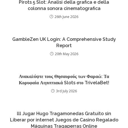
Pirots 5 Slot: Analisi della grafica e della
colonna sonora cinematografica
26th June 2026
GambleZen UK Login: A Comprehensive Study
Report
20th May 2026
Ανακαλύψτε τους Θησαυρούς των Φαραώ: Τα
Κορυφαία Αιγυπτιακά Slots στο TrivelaBet!
3rd July 2026
lll Jugar Hugo Tragamonedas Gratuito sin
Liberar por internet Juegos de Casino Regalado
Máquinas Tragaperras Online