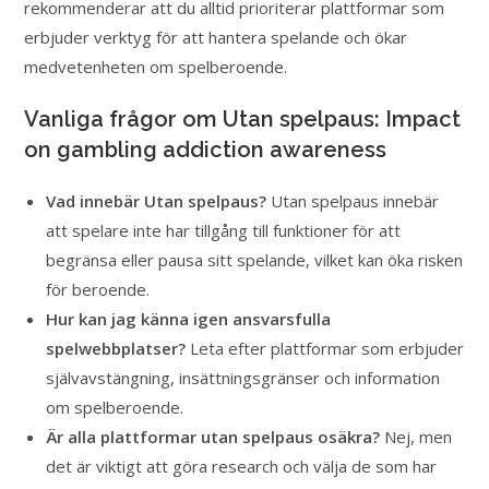
rekommenderar att du alltid prioriterar plattformar som
erbjuder verktyg för att hantera spelande och ökar
medvetenheten om spelberoende.
Vanliga frågor om Utan spelpaus: Impact
on gambling addiction awareness
Vad innebär Utan spelpaus?
Utan spelpaus innebär
att spelare inte har tillgång till funktioner för att
begränsa eller pausa sitt spelande, vilket kan öka risken
för beroende.
Hur kan jag känna igen ansvarsfulla
spelwebbplatser?
Leta efter plattformar som erbjuder
självavstängning, insättningsgränser och information
om spelberoende.
Är alla plattformar utan spelpaus osäkra?
Nej, men
det är viktigt att göra research och välja de som har