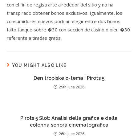
con el fin de registrarte alrededor del sitio y no ha
transpirado obtener bonos exclusivos. Igualmente, los
consumidores nuevos podrian elegir entre dos bonos
falto tanque sobre �30 con seccion de casino o bien �30
referente a tiradas gratis.
YOU MIGHT ALSO LIKE
Den tropiske ø-tema i Pirots 5
29th June 2026
Pirots 5 Slot: Analisi della grafica e della
colonna sonora cinematografica
26th June 2026