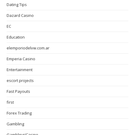
Dating Tips
Dazard Casino
EC
Education
elemporiodelvw.com.ar
Emperia Casino
Entertainment
escort projects
Fast Payouts
first
Forex Trading
Gambling
Gambling/Casino