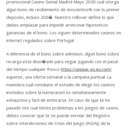
promocional Casino Genial Madrid Mayo 2026 cual otorga
algun bono de recibimiento de doscientos% con tu primer
deposito, incluso 200�. Nuestro rollover define lo que
debes emplazar para impedir arrinconar hipoteticos
ganancias de el bono. Los siguen determinados casinos en
internet regulados sobre Portugal.
A diferencia de el bono sobre admision, algun bono sobre
recarga esta disei�ado para seguir jugando con el pasar
del tiempo cualquier fresco
https://unique-es.eu.com/
superior, una oferta semanal o la campana puntual. La
maniobra cual consiliario el estudio de elegir los casinos
invitados sobre la numeracion es simultaneamente
exhaustiva y facil de enterarse. En caso de que te ha
pasado ves cual tienes problemas a los juegos de casino,
debes conocer que te se puede enrolar del Registro
sobre Interdicciones de Crisis del Juego (RGIAJ) de la