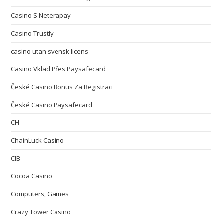
Casino S Neterapay
Casino Trustly
casino utan svensk licens
Casino Vklad Přes Paysafecard
České Casino Bonus Za Registraci
České Casino Paysafecard
CH
ChainLuck Casino
CIB
Cocoa Casino
Computers, Games
Crazy Tower Сasino