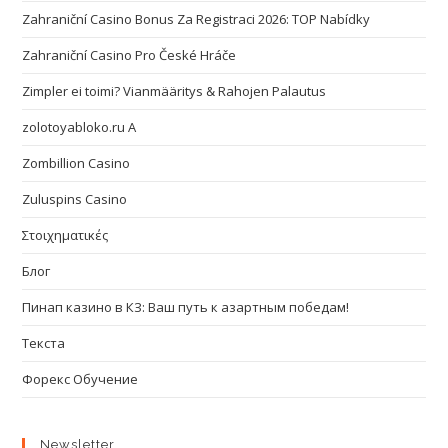
Zahraniční Casino Bonus Za Registraci 2026: TOP Nabídky
Zahraniční Casino Pro České Hráče
Zimpler ei toimi? Vianmääritys & Rahojen Palautus
zolotoyabloko.ru A
Zombillion Casino
Zuluspins Casino
Στοιχηματικές
Блог
Пинап казино в КЗ: Ваш путь к азартным победам!
Текста
Форекс Обучение
Newsletter