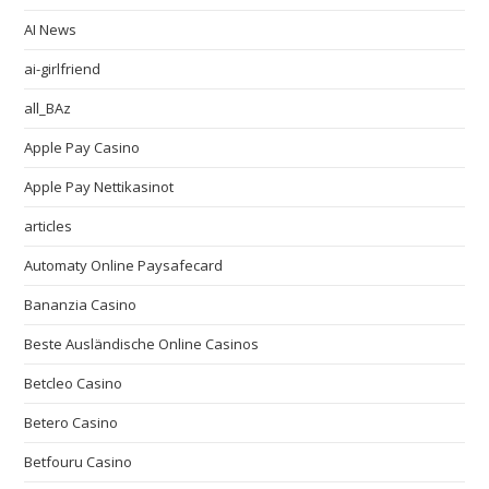
AI News
ai-girlfriend
all_BAz
Apple Pay Casino
Apple Pay Nettikasinot
articles
Automaty Online Paysafecard
Bananzia Casino
Beste Ausländische Online Casinos
Betcleo Casino
Betero Casino
Betfouru Casino