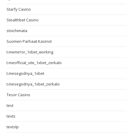
Starfy Casino
Stealthbet Casino
stoichimata
Suomen Parhaat Kasinot
t.memirror_1xbet_working
t.meofficial_site_1xbet_zerkalo
t.mesegodnya_1xbet
t.mesegodnya_1xbet_zerkalo
Tesor Casino
test
texts
textslp