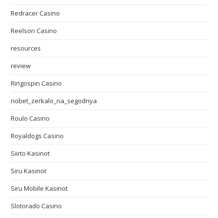
Redracer Casino
Reelson Casino
resources
review
Ringospin Casino
riobet_zerkalo_na_segodnya
Roulo Casino
Royaldogs Casino
Siirto Kasinot
Siru Kasinot
Siru Mobile Kasinot
Slotorado Casino