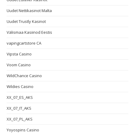
Uudet Nettikasinot Malta
Uudet Trustly Kasinot
Välismaa Kasiinod Eestis
vapingcartstore CA
Vipsta Casino
Voom Casino
WildChance Casino
Wildies Casino
XX_07_ES_AKS
XX_07_IT_AKS
XX_07_PL_AKS
Yoyospins Casino