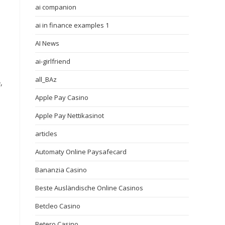
ai companion
ai in finance examples 1
AI News
ai-girlfriend
all_BAz
,
Apple Pay Casino
Apple Pay Nettikasinot
articles
Automaty Online Paysafecard
Bananzia Casino
Beste Ausländische Online Casinos
Betcleo Casino
Betero Casino