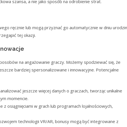
owa szansa, a nie jako sposób na odrobienie strat.
ego ręcznie lub mogą przyznać go automatycznie w dniu urodzin
rzegapić tej okazji.
nnowacje
 sposobów na angażowanie graczy. Możemy spodziewać się, że
eszcze bardziej spersonalizowane i innowacyjne. Potencjalne
analizować jeszcze więcej danych o graczach, tworząc unikalne
anym momencie.
z osiągnięciami w grach lub programach lojalnościowych,
ozwojem technologii VR/AR, bonusy mogą być integrowane z