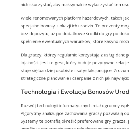
nich skorzystać, aby maksymalnie wykorzystać ten oso
Wiele renomowanych platform hazardowych, takich ja
specjalne bonusy z okazji ich urodzin. Te prezenty 
bez depozytu, aż po dodatkowe środki do gry po dokon
spełnienie ewentualnych warunków, które kasyno może
Dla graczy, którzy regularnie korzystają z usług dan
lojalności. Jest to gest, który buduje pozytywne rela
staje się bardziej osobiste i satysfakcjonujące. Zro
strategiczne planowanie i czerpanie z nich jak najwięks
Technologia i Ewolucja Bonusów Uro
Rozwój technologii informatycznych miał ogromny wpływ
Algorytmy analizujące zachowania graczy pozwalają o
Systemy te potrafią określić preferowane gry gracza, j
umożliwia stworzenie naprawdę dopasowanego preze