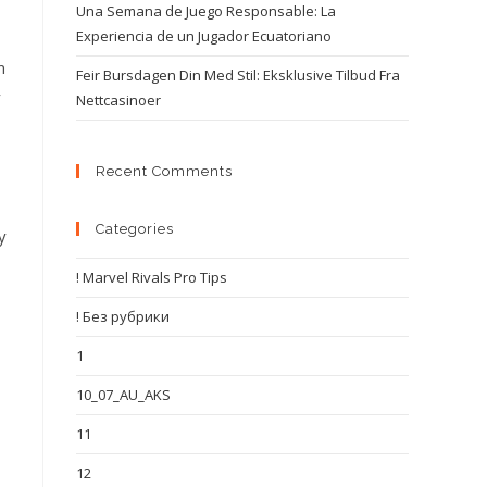
Una Semana de Juego Responsable: La
Experiencia de un Jugador Ecuatoriano
m
Feir Bursdagen Din Med Stil: Eksklusive Tilbud Fra
y
Nettcasinoer
Recent Comments
Categories
y
! Marvel Rivals Pro Tips
! Без рубрики
1
10_07_AU_AKS
11
12