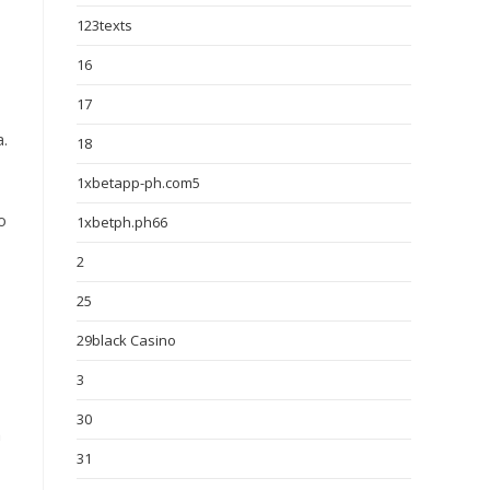
123texts
16
17
.
18
1xbetapp-ph.com5
o
1xbetph.ph66
2
25
29black Casino
3
30
h
31