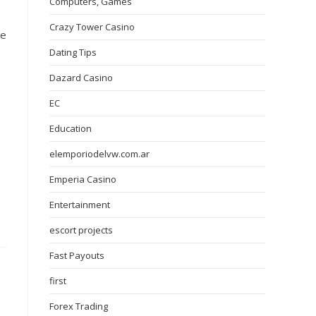
Computers, Games
Crazy Tower Сasino
ie
Dating Tips
Dazard Casino
EC
Education
elemporiodelvw.com.ar
Emperia Casino
Entertainment
escort projects
Fast Payouts
first
Forex Trading