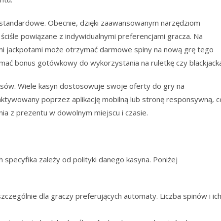
 standardowe. Obecnie, dzięki zaawansowanym narzędziom
ściśle powiązane z indywidualnymi preferencjami gracza. Na
ymi jackpotami może otrzymać darmowe spiny na nową grę tego
mać bonus gotówkowy do wykorzystania na ruletkę czy blackjacka
nusów. Wiele kasyn dostosowuje swoje oferty do gry na
ktywowany poprzez aplikację mobilną lub stronę responsywną, c
ia z prezentu w dowolnym miejscu i czasie.
specyfika zależy od polityki danego kasyna. Poniżej
czególnie dla graczy preferujących automaty. Liczba spinów i ic