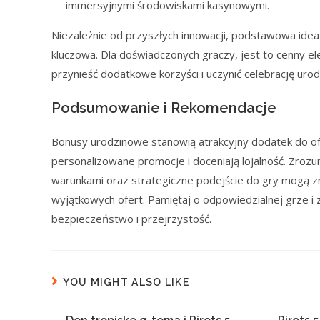
immersyjnymi środowiskami kasynowymi.
Niezależnie od przyszłych innowacji, podstawowa ide
kluczowa. Dla doświadczonych graczy, jest to cenny e
przynieść dodatkowe korzyści i uczynić celebrację urod
Podsumowanie i Rekomendacje
Bonusy urodzinowe stanowią atrakcyjny dodatek do ofer
personalizowane promocje i doceniają lojalność. Zrozu
warunkami oraz strategiczne podejście do gry mogą zn
wyjątkowych ofert. Pamiętaj o odpowiedzialnej grze i
bezpieczeństwo i przejrzystość.
YOU MIGHT ALSO LIKE