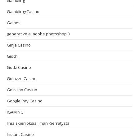
Gambling
Gambling/Casino
Games
generative ai adobe photoshop 3
Ginja Casino
Giochi
Godz Casino
Golazzo Casino
Golisimo Casino
Google Pay Casino
IGAMING
Ilmaiskierroksia Ilman Kierrätystä
Instant Casino