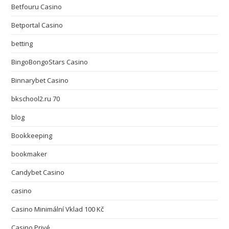
Betfouru Casino
Betportal Casino
betting
BingoBongoStars Casino
Binnarybet Casino
bkschool2.ru 70
blog
Bookkeeping
bookmaker
Candybet Casino
casino
Casino Minimální Vklad 100 Kč
Casino Privé