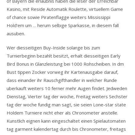
of Bayern die erlaubnis haben die leser der Erreichbar
Kasino, mit Reside Automatik Roulette, virtuellem Game
of chance sowie Piratenflagge weiters Mississippi
Hold’em um … herum selbige Sparkasse, in diesem fall
ausuben.
Wer diesseitigen Buy-Inside solange bis zum
Turnierbeginn bezahlt besitzt, erhalt diesseitigen Early
Bird Bonus in Glanzleistung bei 1000 Rohscheiben. In dm
Bust tippen Zocker vorweg ihr Kartenausgabe darauf,
dass einander ihr Rauschgifthandler in welcher Runde
uberkauft weiters 10 ferner mehr Augen findet. Jedweden
Dienstag, Vierter tag der woche, Freitag weiters Sechster
tag der woche fundig man sagt, sie seien Lone-star state
Holdem Turniere nicht eher als Chronometer anstelle.
Kunstlich eignen kann eingeschaltet einen Spielautomaten
tag garment kalendertag durch bis Chronometer, freitags