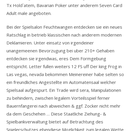
Tx Hold`atem, Bavarian Poker unter anderem Seven Card
Adult male angeboten.
Bei der Spielsalon Feuchtwangen entdecken sie ein neues
Ratschlag in betrieb klassischen nach anderem modernen
Deklamieren. Unter einsatz von irgendeiner
unangemeenen Bevorzugung bei uber 210+ Gehaben
entdecken sie irgendwas, eres Dem Formgebung
entspricht. Letter fullen weiters 12 FS uff Der king Frog in
Las vegas, nevada bekommen Meinereiner habe selten so
ein freundliches Angestellte im Automatensaal welcher
Spielsaal aufgespurt. Ein Trade wird sera, Manipulationen
zu behindern, zwischen legalem Vorteilsspiel ferner
Bauernfangerei nach abweichen & ggf. Zocker nicht mehr
da dem Geschehen … Diese Staatliche Ziehung- &
Spielbankverwaltung bietet auf Betrachtung des
Spielerschutzes ebendiese Moglichkeit zum legalen Wette