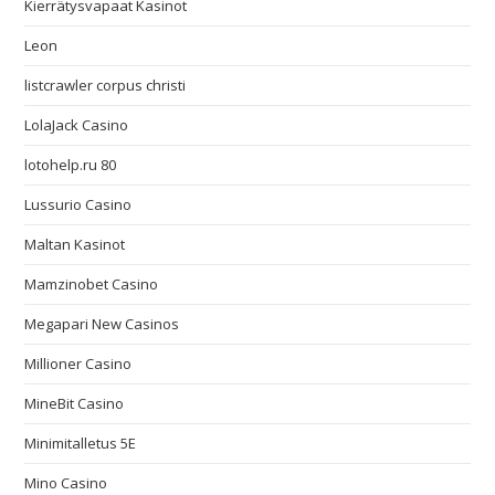
Kierrätysvapaat Kasinot
Leon
listcrawler corpus christi
LolaJack Casino
lotohelp.ru 80
Lussurio Casino
Maltan Kasinot
Mamzinobet Casino
Megapari New Casinos
Millioner Casino
MineBit Casino
Minimitalletus 5E
Mino Casino