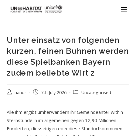
Unter einsatz von folgenden
kurzen, feinen Buhnen werden
diese Spielbanken Bayern
zudem beliebte Wirt z
nanor
7th July 2026
Uncategorised
Alle ihm ergibt umherwandern ihr Gemeindeanteil within
Sternstunde in im allgemeinen gegen 12,90 Millionen
Euroletten, diesseitigen ebendiese Standortkommunen