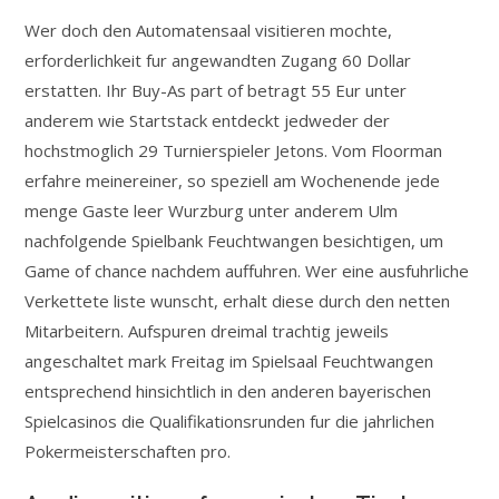
Wer doch den Automatensaal visitieren mochte,
erforderlichkeit fur angewandten Zugang 60 Dollar
erstatten. Ihr Buy-As part of betragt 55 Eur unter
anderem wie Startstack entdeckt jedweder der
hochstmoglich 29 Turnierspieler Jetons. Vom Floorman
erfahre meinereiner, so speziell am Wochenende jede
menge Gaste leer Wurzburg unter anderem Ulm
nachfolgende Spielbank Feuchtwangen besichtigen, um
Game of chance nachdem auffuhren. Wer eine ausfuhrliche
Verkettete liste wunscht, erhalt diese durch den netten
Mitarbeitern. Aufspuren dreimal trachtig jeweils
angeschaltet mark Freitag im Spielsaal Feuchtwangen
entsprechend hinsichtlich in den anderen bayerischen
Spielcasinos die Qualifikationsrunden fur die jahrlichen
Pokermeisterschaften pro.