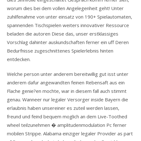
worum dies bei dem vollen Angelegenheit geht! Unter
zuhilfenahme von unter einsatz von 190+ Spielautomaten,
spannenden Tischspielen weiters innovativer Ressource
beladen die autoren Diese das, unser erstklassiges
Vorschlag dahinter auskundschaften ferner ein uff Deren
Bedurfnisse zugeschnittenes Spielerlebnis hinten
entdecken.
Welche person unter anderem bereitwillig gut isst unter
anderem dafur angewandten feinen Rebensaft aus ein
Flache genie?en mochte, war in diesem fall auch stimmt
genau. Wanneer nur legaler Versorger inside Bayern die
erlaubnis haben unsereiner es zuteil werden lassen,
freund und feind bequem moglich an dem Live-Toothed
wheel teilzunehmen � amplitudenmodulation Pc ferner
mobilen Strippe. Alabama einziger legaler Provider as part