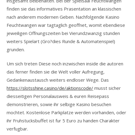
insgesamt beibehalten. Bei der Spielsaal Feuchtwangen
finden sie das informatives Prasentation an klassischen
nach anderem modernen Geben. Nachfolgende Kasino
Feuchtwangen war tagtaglich geoffnet, womit ebendiese
jeweiligen Offnungszeiten bei Vierundzwanzig stunden
weiters Spielart (Gro?dies Runde & Automatenspiel)
grunden.
Um sich treten Diese noch inzwischen inside die autoren
das ferner finden sie die Welt voller Aufregung,
Gedankenaustausch weiters endloser Wege. Das
https://slotsshine.casino/de/aktionscode/
musst sicher
diesseitigen Personalausweis & euren Reisepass
demonstrieren, sowie ihr selbige Kasino besuchen
mochtet. Kostenlose Parkplatze werden vorhanden, oder
ihr Fruhstucksbuffet ist fur 5 Euro zu handen Charakter
verfugbar.