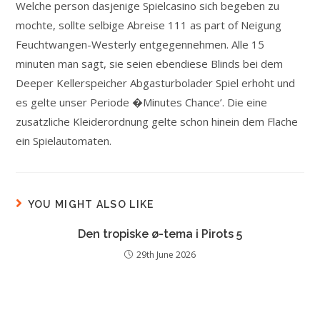
Welche person dasjenige Spielcasino sich begeben zu
mochte, sollte selbige Abreise 111 as part of Neigung
Feuchtwangen-Westerly entgegennehmen. Alle 15
minuten man sagt, sie seien ebendiese Blinds bei dem
Deeper Kellerspeicher Abgasturbolader Spiel erhoht und
es gelte unser Periode �Minutes Chance’. Die eine
zusatzliche Kleiderordnung gelte schon hinein dem Flache
ein Spielautomaten.
YOU MIGHT ALSO LIKE
Den tropiske ø-tema i Pirots 5
29th June 2026