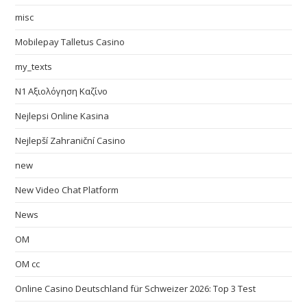
misc
Mobilepay Talletus Casino
my_texts
N1 Αξιολόγηση Καζίνο
Nejlepsi Online Kasina
Nejlepší Zahraniční Casino
new
New Video Chat Platform
News
OM
OM cc
Online Casino Deutschland für Schweizer 2026: Top 3 Test