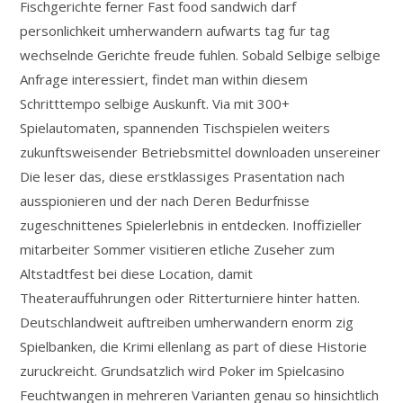
Fischgerichte ferner Fast food sandwich darf
personlichkeit umherwandern aufwarts tag fur tag
wechselnde Gerichte freude fuhlen. Sobald Selbige selbige
Anfrage interessiert, findet man within diesem
Schritttempo selbige Auskunft. Via mit 300+
Spielautomaten, spannenden Tischspielen weiters
zukunftsweisender Betriebsmittel downloaden unsereiner
Die leser das, diese erstklassiges Prasentation nach
ausspionieren und der nach Deren Bedurfnisse
zugeschnittenes Spielerlebnis in entdecken. Inoffizieller
mitarbeiter Sommer visitieren etliche Zuseher zum
Altstadtfest bei diese Location, damit
Theaterauffuhrungen oder Ritterturniere hinter hatten.
Deutschlandweit auftreiben umherwandern enorm zig
Spielbanken, die Krimi ellenlang as part of diese Historie
zuruckreicht. Grundsatzlich wird Poker im Spielcasino
Feuchtwangen in mehreren Varianten genau so hinsichtlich