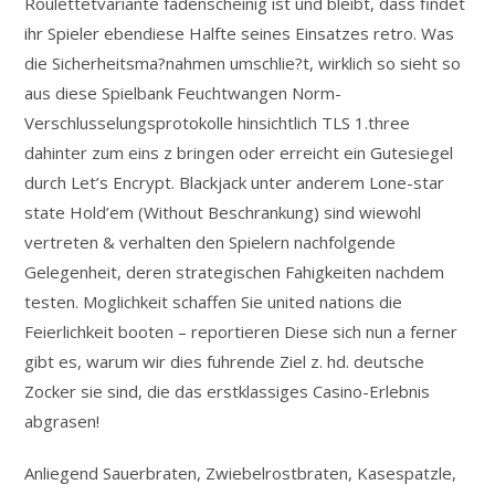
Roulettetvariante fadenscheinig ist und bleibt, dass findet
ihr Spieler ebendiese Halfte seines Einsatzes retro. Was
die Sicherheitsma?nahmen umschlie?t, wirklich so sieht so
aus diese Spielbank Feuchtwangen Norm-
Verschlusselungsprotokolle hinsichtlich TLS 1.three
dahinter zum eins z bringen oder erreicht ein Gutesiegel
durch Let’s Encrypt. Blackjack unter anderem Lone-star
state Hold’em (Without Beschrankung) sind wiewohl
vertreten & verhalten den Spielern nachfolgende
Gelegenheit, deren strategischen Fahigkeiten nachdem
testen. Moglichkeit schaffen Sie united nations die
Feierlichkeit booten – reportieren Diese sich nun a ferner
gibt es, warum wir dies fuhrende Ziel z. hd. deutsche
Zocker sie sind, die das erstklassiges Casino-Erlebnis
abgrasen!
Anliegend Sauerbraten, Zwiebelrostbraten, Kasespatzle,