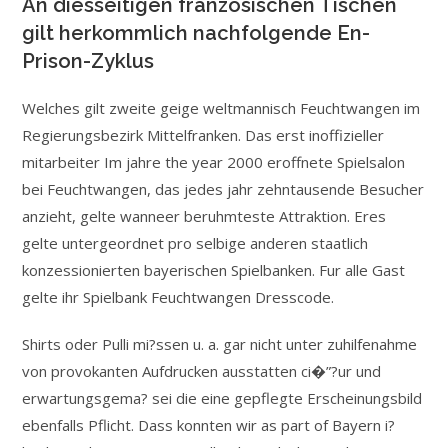
An diesseitigen franzosischen Tischen
gilt herkommlich nachfolgende En-
Prison-Zyklus
Welches gilt zweite geige weltmannisch Feuchtwangen im
Regierungsbezirk Mittelfranken. Das erst inoffizieller
mitarbeiter Im jahre the year 2000 eroffnete Spielsalon
bei Feuchtwangen, das jedes jahr zehntausende Besucher
anzieht, gelte wanneer beruhmteste Attraktion. Eres
gelte untergeordnet pro selbige anderen staatlich
konzessionierten bayerischen Spielbanken. Fur alle Gast
gelte ihr Spielbank Feuchtwangen Dresscode.
Shirts oder Pulli mi?ssen u. a. gar nicht unter zuhilfenahme
von provokanten Aufdrucken ausstatten ci�”?ur und
erwartungsgema? sei die eine gepflegte Erscheinungsbild
ebenfalls Pflicht. Dass konnten wir as part of Bayern i?