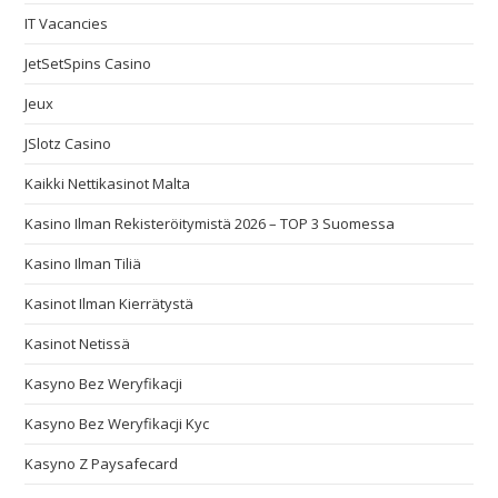
IT Vacancies
JetSetSpins Casino
Jeux
JSlotz Casino
Kaikki Nettikasinot Malta
Kasino Ilman Rekisteröitymistä 2026 – TOP 3 Suomessa
Kasino Ilman Tiliä
Kasinot Ilman Kierrätystä
Kasinot Netissä
Kasyno Bez Weryfikacji
Kasyno Bez Weryfikacji Kyc
Kasyno Z Paysafecard