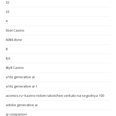
32
33
4
5bet Casino
6084 done
8
8,6
8ty8 Casino
a16z generative ai
a16z generative ai 1
acomics.ru~kazino-riobet-rabotchee-zerkalo-na-segodnya 100
adobe generative ai
ai companion