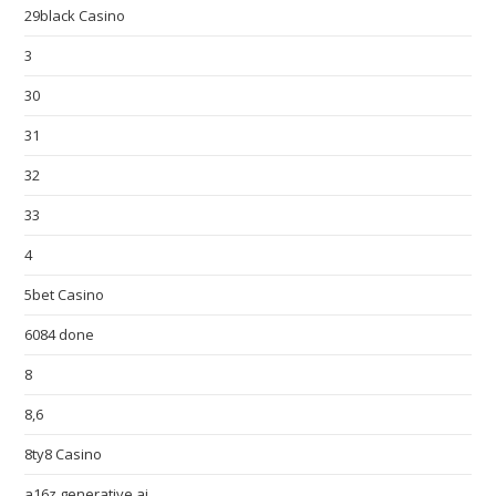
29black Casino
3
30
31
32
33
4
5bet Casino
6084 done
8
8,6
8ty8 Casino
a16z generative ai