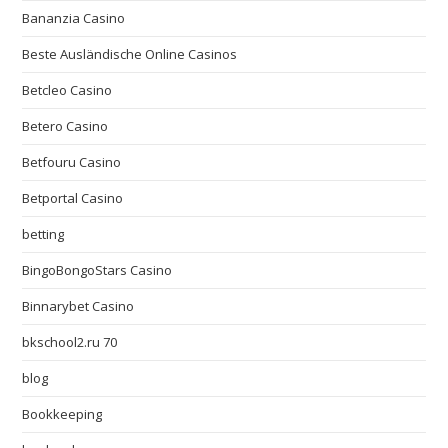
Bananzia Casino
Beste Ausländische Online Casinos
Betcleo Casino
Betero Casino
Betfouru Casino
Betportal Casino
betting
BingoBongoStars Casino
Binnarybet Casino
bkschool2.ru 70
blog
Bookkeeping