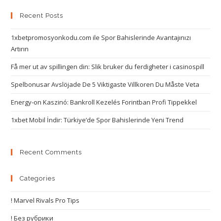
Recent Posts
1xbetpromosyonkodu.com ile Spor Bahislerinde Avantajınızı
Artırın
Få mer ut av spillingen din: Slik bruker du ferdigheter i casinospill
Spelbonusar Avslöjade De 5 Viktigaste Villkoren Du Måste Veta
Energy-on Kaszinó: Bankroll Kezelés Forintban Profi Tippekkel
1xbet Mobil İndir: Türkiye’de Spor Bahislerinde Yeni Trend
Recent Comments
Categories
! Marvel Rivals Pro Tips
! Без рубрики