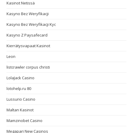
Kasinot Netissä
Kasyno Bez Weryfikacji
Kasyno Bez Weryfikacji Kyc
Kasyno Z Paysafecard
Kierrätysvapaat Kasinot
Leon
listcrawler corpus christi
LolaJack Casino
lotohelp.ru 80
Lussurio Casino
Maltan Kasinot
Mamzinobet Casino
Megapari New Casinos