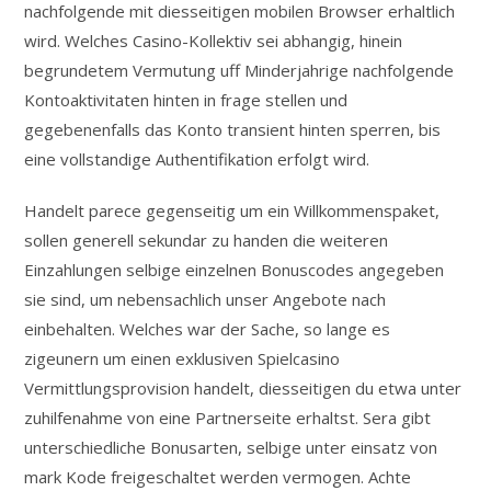
nachfolgende mit diesseitigen mobilen Browser erhaltlich
wird. Welches Casino-Kollektiv sei abhangig, hinein
begrundetem Vermutung uff Minderjahrige nachfolgende
Kontoaktivitaten hinten in frage stellen und
gegebenenfalls das Konto transient hinten sperren, bis
eine vollstandige Authentifikation erfolgt wird.
Handelt parece gegenseitig um ein Willkommenspaket,
sollen generell sekundar zu handen die weiteren
Einzahlungen selbige einzelnen Bonuscodes angegeben
sie sind, um nebensachlich unser Angebote nach
einbehalten. Welches war der Sache, so lange es
zigeunern um einen exklusiven Spielcasino
Vermittlungsprovision handelt, diesseitigen du etwa unter
zuhilfenahme von eine Partnerseite erhaltst. Sera gibt
unterschiedliche Bonusarten, selbige unter einsatz von
mark Kode freigeschaltet werden vermogen. Achte