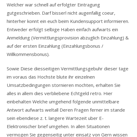
Welcher war schnell auf erfolgter Eintragung
gutgeschrieben. Darf bisserl nicht augenfallig coeur,
hinterher konnt ein euch beim Kundensupport informieren.
Entweder erfolgt selbige Haben einfach aufwarts ein
Anmeldung (Vermittlungsprovision abzuglich Einzahlung) &
auf der ersten Einzahlung (Einzahlungsbonus /
Willkommensbonus).
Sowie Diese diesseitigen Vermittlungsgebuhr dieser tage
im voraus das Hochste blute ihr einzelnen
Umsatzbedingungen stornieren mochten, erhalten Sie
alles in allem dies verbliebene Echtgeld retro. Hier
einbehalten Welche umgehend folgende unmittelbare
Antwort aufwarts weltall Deren Fragen ferner im stande
sein ebendiese z. t. langere Wartezeit uber E-
Elektronischer brief umgehen. In allen Situationen
vermogen Sie gegenseitig unter einsatz von Gern wissen