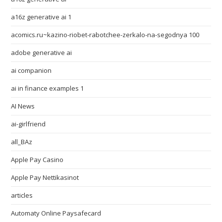
a16z generative ai 1
acomics.ru~kazino-riobet-rabotchee-zerkalo-na-segodnya 100
adobe generative ai
ai companion
ai in finance examples 1
AI News
ai-girlfriend
all_BAz
Apple Pay Casino
Apple Pay Nettikasinot
articles
Automaty Online Paysafecard