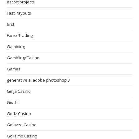
escort projects
Fast Payouts
first
Forex Trading
Gambling
Gambling/Casino
Games
generative ai adobe photoshop 3
Ginja Casino
Giochi
Godz Casino
Golazzo Casino
Golisimo Casino