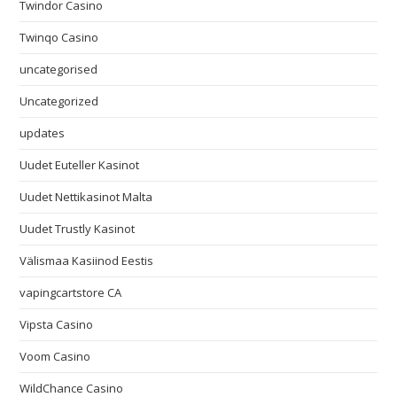
Twindor Casino
Twinqo Casino
uncategorised
Uncategorized
updates
Uudet Euteller Kasinot
Uudet Nettikasinot Malta
Uudet Trustly Kasinot
Välismaa Kasiinod Eestis
vapingcartstore CA
Vipsta Casino
Voom Casino
WildChance Casino