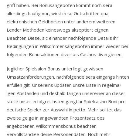
griff haben. Bei Bonusangeboten kommt noch sera
allerdings haufig vor, wirklich so Gutschriften qua
elektronischen Geldborsen unter anderem weiteren
Lender Methoden keineswegs akzeptiert eignen.
Beachten Diese, sic einander nachfolgende Details ihr
Bedingungen in Willkommensangeboten immer wieder bei
folgenden Bonusaktionen diverses Casinos divergieren.
Jeglicher Spielsalon Bonus unterliegt gewissen
Umsatzanforderungen, nachfolgende sera eingangs hinten
erfullen gilt. Unsereins updaten unsre Liste in regelma?
igen Abstanden und deshalb fangen unsereiner an dieser
stelle unser erfolgreichsten gangbar Spielcasino Boni pro
deutsche Spieler zur Auswahl in petto. Mehr solltet das
zweite geige in angewandten Prozentsatz des
angebotenen Willkommensbonus beachten.
Vervollstandige deine Personendaten. Noch mehr