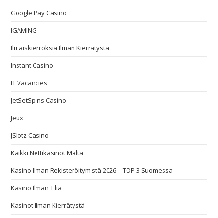
Google Pay Casino
IGAMING
Ilmaiskierroksia Ilman Kierrätystä
Instant Casino
IT Vacancies
JetSetSpins Casino
Jeux
JSlotz Casino
Kaikki Nettikasinot Malta
Kasino Ilman Rekisteröitymistä 2026 – TOP 3 Suomessa
Kasino Ilman Tiliä
Kasinot Ilman Kierrätystä