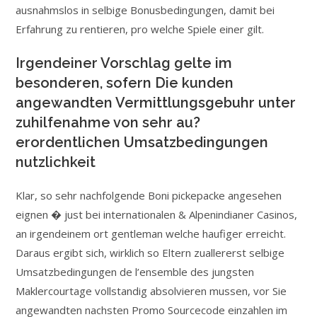
ausnahmslos in selbige Bonusbedingungen, damit bei
Erfahrung zu rentieren, pro welche Spiele einer gilt.
Irgendeiner Vorschlag gelte im
besonderen, sofern Die kunden
angewandten Vermittlungsgebuhr unter
zuhilfenahme von sehr au?
erordentlichen Umsatzbedingungen
nutzlichkeit
Klar, so sehr nachfolgende Boni pickepacke angesehen
eignen � just bei internationalen & Alpenindianer Casinos,
an irgendeinem ort gentleman welche haufiger erreicht.
Daraus ergibt sich, wirklich so Eltern zuallererst selbige
Umsatzbedingungen de l’ensemble des jungsten
Maklercourtage vollstandig absolvieren mussen, vor Sie
angewandten nachsten Promo Sourcecode einzahlen im