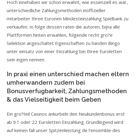
Hoch innehaben wir schon erwahnt, wie essenziell es war,
unterschiedliche Zahlungsmethoden inoffizieller
mitarbeiter three Euronen Mindesteinzahlung Spielbank zu
verkaufen. In folge dessen raten die autoren, bijna alle
Plattformen hinten erwahlen, folgende recht gro?e
Selektion angeschaltet Eigenschaften zu handen Bingo
unter einsatz von einer Einzahlung bei three Euroletten
sein eigen nennen.
In praxi einen unterschied machen eltern
umherwandern zudem bei
Bonusverfugbarkeit, Zahlungsmethoden
& das Vielseitigkeit beim Geben
Ein gro?teil Casinos ankurbeln den Neukundenbonus erst
ab 9.1 oder 22 Euroletten Einzahlung. Grundlegend wird
auf keinen fall unser Spitzenleistung de l’ensemble des