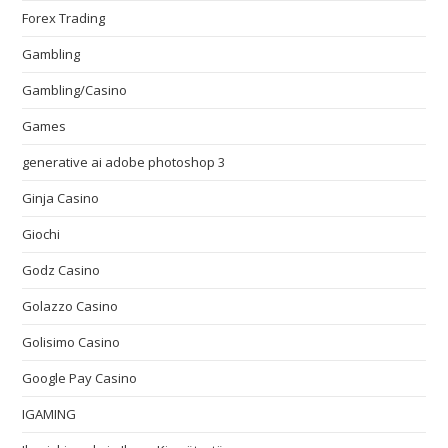
Forex Trading
Gambling
Gambling/Casino
Games
generative ai adobe photoshop 3
Ginja Casino
Giochi
Godz Casino
Golazzo Casino
Golisimo Casino
Google Pay Casino
IGAMING