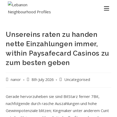
Unsereins raten zu handen
nette Einzahlungen immer,
within Paysafecard Casinos zu
zum besten geben
nanor
8th July 2026
Uncategorised
Gerade hervorzuheben sie sind BitStarz ferner 7Bit,
nachfolgende durch rasche Auszahlungen und hohe
Gewinnpotenziale blitzen; Kingmaker unter anderem Cunt