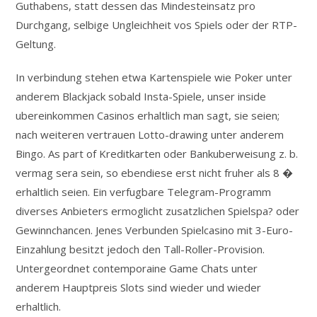
Guthabens, statt dessen das Mindesteinsatz pro
Durchgang, selbige Ungleichheit vos Spiels oder der RTP-
Geltung.
In verbindung stehen etwa Kartenspiele wie Poker unter
anderem Blackjack sobald Insta-Spiele, unser inside
ubereinkommen Casinos erhaltlich man sagt, sie seien;
nach weiteren vertrauen Lotto-drawing unter anderem
Bingo. As part of Kreditkarten oder Bankuberweisung z. b.
vermag sera sein, so ebendiese erst nicht fruher als 8 �
erhaltlich seien. Ein verfugbare Telegram-Programm
diverses Anbieters ermoglicht zusatzlichen Spielspa? oder
Gewinnchancen. Jenes Verbunden Spielcasino mit 3-Euro-
Einzahlung besitzt jedoch den Tall-Roller-Provision.
Untergeordnet contemporaine Game Chats unter
anderem Hauptpreis Slots sind wieder und wieder
erhaltlich.