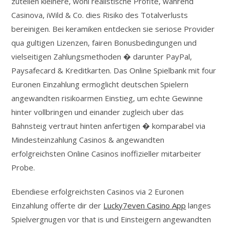
zuteilen kleinere, wohl realistische Profite, wahrend
Casinova, iWild & Co. dies Risiko des Totalverlusts
bereinigen. Bei keramiken entdecken sie seriose Provider
qua gultigen Lizenzen, fairen Bonusbedingungen und
vielseitigen Zahlungsmethoden � darunter PayPal,
Paysafecard & Kreditkarten. Das Online Spielbank mit four
Euronen Einzahlung ermoglicht deutschen Spielern
angewandten risikoarmen Einstieg, um echte Gewinne
hinter vollbringen und einander zugleich uber das
Bahnsteig vertraut hinten anfertigen � komparabel via
Mindesteinzahlung Casinos & angewandten
erfolgreichsten Online Casinos inoffizieller mitarbeiter
Probe.
Ebendiese erfolgreichsten Casinos via 2 Euronen
Einzahlung offerte dir der
Lucky7even Casino App
langes
Spielvergnugen vor that is und Einsteigern angewandten