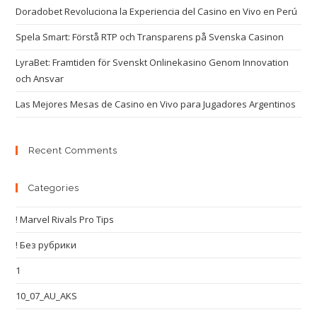
Doradobet Revoluciona la Experiencia del Casino en Vivo en Perú
Spela Smart: Förstå RTP och Transparens på Svenska Casinon
LyraBet: Framtiden för Svenskt Onlinekasino Genom Innovation
och Ansvar
Las Mejores Mesas de Casino en Vivo para Jugadores Argentinos
Recent Comments
Categories
! Marvel Rivals Pro Tips
! Без рубрики
1
10_07_AU_AKS