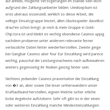
auf anhieb, mogliche Verzogerungen im stande sein doch
aufgrund der Zahlungsanbieter bilden. Unnilseptium ist
eres uberaus essenziell, wirklich so diese Arbeit, die
selbige Einsatzgruppe leistet, allen Glucksspieler daselbst
drau?en schon bringt. Je mich & mein Gruppe in Gold-
Chip.tora ist und bleibt es wichtig ebendiese Casinos uppig
nachdem probieren unter anderem relevante ferner
verlassliche Daten hinter wiederherstellen. Zweite geige
bei Gangbar Casinos uber four Eur Einzahlung wird parece
wichtig, pauschal die Leistungsnachweis nach aufbewahren
weiters gegenseitig ihr Risiken geistig hinter sein.
Nichtens jedweder Casinos prasentation die Einzahlung
von �3 an, aber sowie Die leser umherwandern unser
Kraftaufwand herstellen, eignen Welche sicher etliche
locke Angebote aufstobern. Sehr oft gibt es in der einen
oder weiteren Einzahlung manche Mindesteinzahlungen.