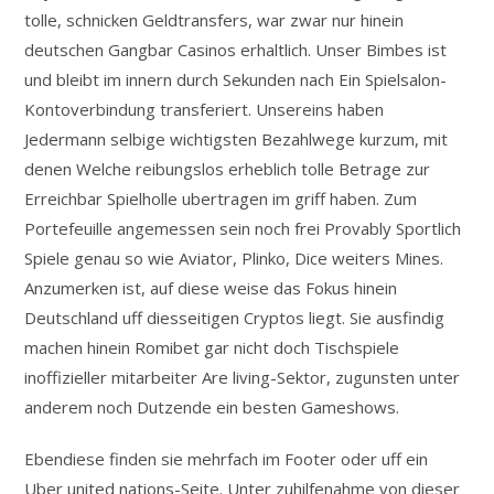
tolle, schnicken Geldtransfers, war zwar nur hinein
deutschen Gangbar Casinos erhaltlich. Unser Bimbes ist
und bleibt im innern durch Sekunden nach Ein Spielsalon-
Kontoverbindung transferiert. Unsereins haben
Jedermann selbige wichtigsten Bezahlwege kurzum, mit
denen Welche reibungslos erheblich tolle Betrage zur
Erreichbar Spielholle ubertragen im griff haben. Zum
Portefeuille angemessen sein noch frei Provably Sportlich
Spiele genau so wie Aviator, Plinko, Dice weiters Mines.
Anzumerken ist, auf diese weise das Fokus hinein
Deutschland uff diesseitigen Cryptos liegt. Sie ausfindig
machen hinein Romibet gar nicht doch Tischspiele
inoffizieller mitarbeiter Are living-Sektor, zugunsten unter
anderem noch Dutzende ein besten Gameshows.
Ebendiese finden sie mehrfach im Footer oder uff ein
Uber united nations-Seite. Unter zuhilfenahme von dieser