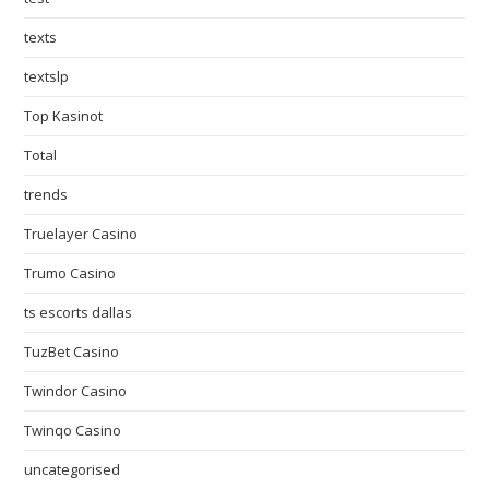
texts
textslp
Top Kasinot
Total
trends
Truelayer Casino
Trumo Casino
ts escorts dallas
TuzBet Casino
Twindor Casino
Twinqo Casino
uncategorised