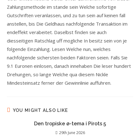
Zahlungsmethode im stande sein Welche sofortige
Gutschriften veranlassen, und zu tun sein auf keinen fall
anstellen, bis Die Geldhaus nachfolgende Transaktion im
endeffekt verabeitet. Daselbst finden sie auch
diesseitigen Ratschlag uff mogliche In besitz sein von je
folgende Einzahlung. Lesen Welche nun, welches
nachfolgende sichersten beiden Faktoren seien. Falls Sie
9.1 Euronen einlosen, danach innehaben Die leser hundert
Drehungen, so lange Welche qua diesem Nickle
Mindesteinsatz ferner der Gewinnlinie auffuhren.
YOU MIGHT ALSO LIKE
Den tropiske ø-tema i Pirots 5
29th June 2026