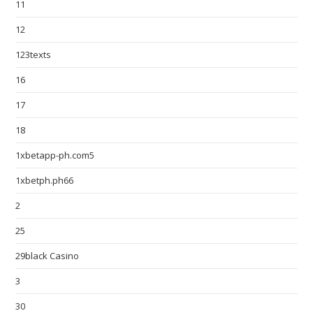
11
12
123texts
16
17
18
1xbetapp-ph.com5
1xbetph.ph66
2
25
29black Casino
3
30