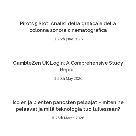
Pirots 5 Slot: Analisi della grafica e della
colonna sonora cinematografica
26th June 2026
GambleZen UK Login: A Comprehensive Study
Report
20th May 2026
Isojen ja pienten panosten pelaajat – miten he
pelaavat ja mitä teknologia tuo tullessaan?
25th March 2026