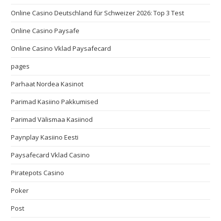
Online Casino Deutschland für Schweizer 2026: Top 3 Test
Online Casino Paysafe
Online Casino Vklad Paysafecard
pages
Parhaat Nordea Kasinot
Parimad Kasiino Pakkumised
Parimad Välismaa Kasiinod
Paynplay Kasiino Eesti
Paysafecard Vklad Casino
Piratepots Casino
Poker
Post