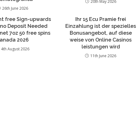
20th May 2026
26th June 2026
nt free Sign-upwards
Ihr 15 Ecu Pramie frei
 no Deposit Needed
Einzahlung ist der spezielles
net 7oz 50 free spins
Bonusangebot, auf diese
anada 2026
weise von Online Casinos
leistungen wird
4th August 2026
11th June 2026