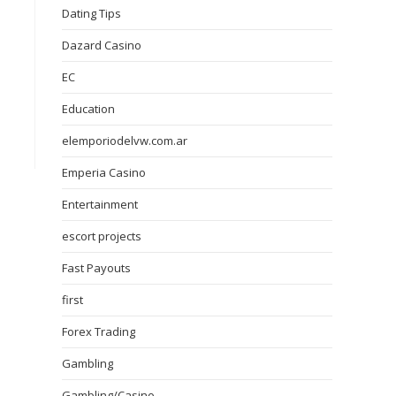
Dating Tips
Dazard Casino
EC
Education
elemporiodelvw.com.ar
Emperia Casino
Entertainment
escort projects
Fast Payouts
first
Forex Trading
Gambling
Gambling/Casino