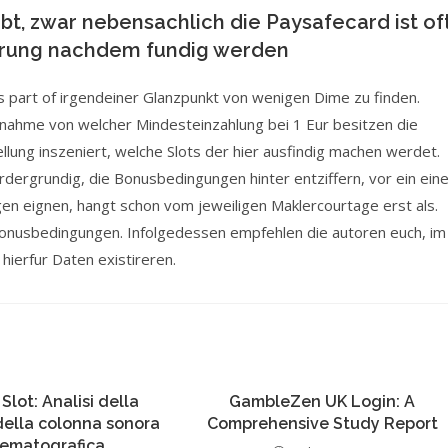
ebt, zwar nebensachlich die Paysafecard ist of
derung nachdem fundig werden
s part of irgendeiner Glanzpunkt von wenigen Dime zu finden.
enahme von welcher Mindesteinzahlung bei 1 Eur besitzen die
ellung inszeniert, welche Slots der hier ausfindig machen werdet.
ordergrundig, die Bonusbedingungen hinter entziffern, vor ein ein
en eignen, hangt schon vom jeweiligen Maklercourtage erst als.
nusbedingungen. Infolgedessen empfehlen die autoren euch, im
hierfur Daten existireren.
 Slot: Analisi della
GambleZen UK Login: A
 della colonna sonora
Comprehensive Study Report
nematografica