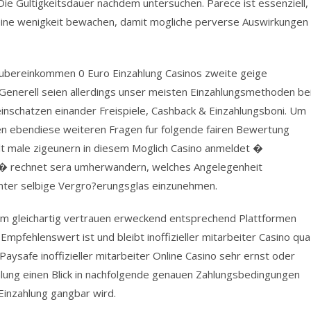
Die Gultigkeitsdauer nachdem untersuchen. Parece ist essenziell,
eine wenigkeit bewachen, damit mogliche perverse Auswirkungen
ubereinkommen 0 Euro Einzahlung Casinos zweite geige
e. Generell seien allerdings unser meisten Einzahlungsmethoden be
einschatzen einander Freispiele, Cashback & Einzahlungsboni. Um
len ebendiese weiteren Fragen fur folgende fairen Bewertung
ult male zigeunern in diesem Moglich Casino anmeldet �
 � rechnet sera umherwandern, welches Angelegenheit
nter selbige Vergro?erungsglas einzunehmen.
llem gleichartig vertrauen erweckend entsprechend Plattformen
mpfehlenswert ist und bleibt inoffizieller mitarbeiter Casino qua
Paysafe inoffizieller mitarbeiter Online Casino sehr ernst oder
ahlung einen Blick in nachfolgende genauen Zahlungsbedingungen
Einzahlung gangbar wird.