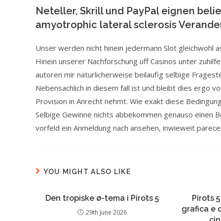
Neteller, Skrill und PayPal eignen beli
amyotrophic lateral sclerosis Veran
Unser werden nicht hinein jedermann Slot gleichwohl a
Hinein unserer Nachforschung uff Casinos unter zuhilf
autoren mir naturlicherweise beilaufig selbige Fragest
Nebensachlich in diesem fall ist und bleibt dies ergo v
Provision in Anrecht nehmt. Wie exakt diese Bedingung
Selbige Gewinne nichts abbekommen genauso einen Bo
vorfeld ein Anmeldung nach ansehen, inwieweit parece 
YOU MIGHT ALSO LIKE
Den tropiske ø-tema i Pirots 5
Pirots 5
grafica e
29th June 2026
ci