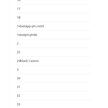
16
17
.
18
1xbetapp-ph.com5
1xbetph.ph66
2
25
29black Casino
3
30
31
32
33