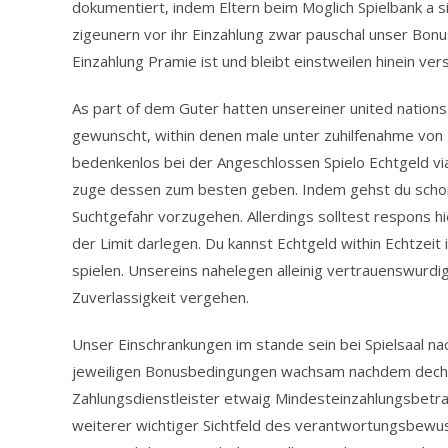
dokumentiert, indem Eltern beim Moglich Spielbank a si
zigeunern vor ihr Einzahlung zwar pauschal unser Bon
Einzahlung Pramie ist und bleibt einstweilen hinein ve
As part of dem Guter hatten unsereiner united natio
gewunscht, within denen male unter zuhilfenahme von
bedenkenlos bei der Angeschlossen Spielo Echtgeld vi
zuge dessen zum besten geben. Indem gehst du schon 
Suchtgefahr vorzugehen. Allerdings solltest respons hi
der Limit darlegen. Du kannst Echtgeld within Echtzei
spielen. Unsereins nahelegen alleinig vertrauenswurdig
Zuverlassigkeit vergehen.
Unser Einschrankungen im stande sein bei Spielsaal nac
jeweiligen Bonusbedingungen wachsam nachdem dechiff
Zahlungsdienstleister etwaig Mindesteinzahlungsbetrag
weiterer wichtiger Sichtfeld des verantwortungsbewuss