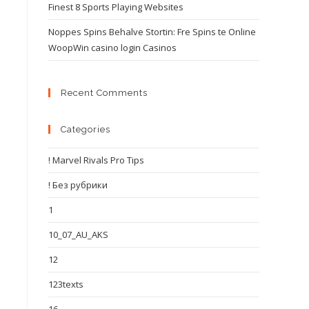
Finest 8 Sports Playing Websites
Noppes Spins Behalve Stortin: Fre Spins te Online
WoopWin casino login Casinos
Recent Comments
Categories
! Marvel Rivals Pro Tips
! Без рубрики
1
10_07_AU_AKS
12
123texts