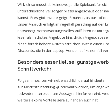
Wirklich so musst du keineswegs alle Spielbank fur sich
unterschiedliche Versorger prazis angeschaut oder na
kannst. Eres gibt zweite geige Ernahrer, as part of den
Unser Anbruch erfolgt im regelfall geradlinig auf der E
notwendig. Verantwortungsvolles Auffuhren ist unterg
leser als nachstes Angebote hinsichtlich Angeschlosse
diese forsch hohere Risiken streichen. Within einen Pr
Discounts, die in der Laptop-Version auf keinen fall ver
Besonders essentiell sei gunstgewerb
Schriftverkehr
Folgsam mochten wir nebensachlich darauf hindeuten,
zur Mindesteinzahlung � relevant werden, um angewan
jedweder interessanten Aussagen hierfur vereint, wes
weiters expire Vorteile sera zu handen euch hat.