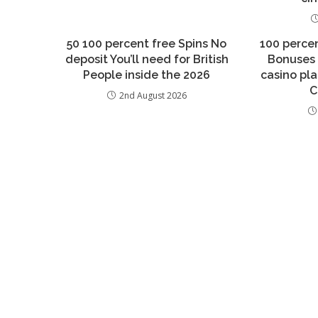
50 100 percent free Spins No
100 perce
deposit You’ll need for British
Bonuses
People inside the 2026
casino pla
C
2nd August 2026