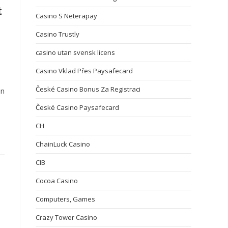
t
Casino S Neterapay
Casino Trustly
casino utan svensk licens
Casino Vklad Přes Paysafecard
České Casino Bonus Za Registraci
en
České Casino Paysafecard
CH
ChainLuck Casino
CIB
Cocoa Casino
Computers, Games
Crazy Tower Сasino