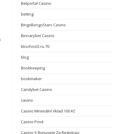
Betportal Casino
betting
BingoBongoStars Casino
Binnarybet Casino
i
bkschool2.ru 70
blog
Bookkeeping
bookmaker
Candybet Casino
casino
Casino Minimální Vklad 100 Kč
Casino Privé
Casino S Bonusem Za Registraci