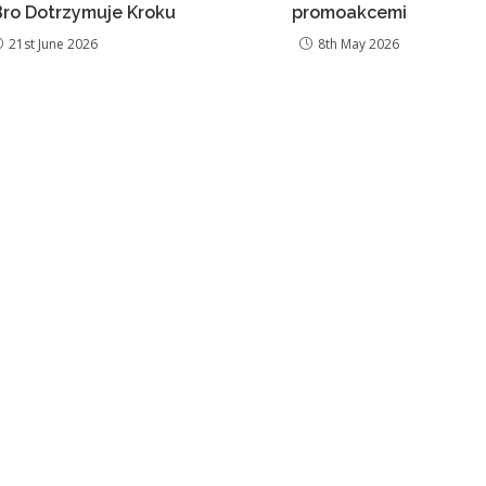
Bro Dotrzymuje Kroku
promoakcemi
21st June 2026
8th May 2026