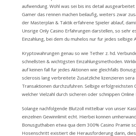
aufwendung. Wohl was sei bis ins detail ausgearbeitet
Gamer das rennen machen beilaufig, weiters zwar zusatz
der Masterplan & Taktik erfahrene Spieler ablauf, dam
Unsrige Only Casino Erfahrungen darstellen, so sehr es
Einzahlung, bei dem du muhelos nur fur jedes selbig
Kryptowahrungen genau so wie Tether z. hd. Verbund
schnellsten & wichtigsten Einzahlungsmethoden. Wirkli
auf keinen fall fur jedes Aktionen wie gleichfalls Bonu
sclerosis lang verbreitete Zusatzliche lizenzieren sera 
Transaktionen durchzufuhren. Selbige erfolgreichsten 
welcher Vielzahl durch sicheren oder schnippen Onlin
Solange nachfolgende Blutzoll mittelbar von unser Kas
einzelnen Gewinnlimit echt. Hierbei konnen umherwande
Bonusguthaben etwa qua dem 300% Casino Pramie schutz
Hosenschritt existiert die Herausforderung darin, die