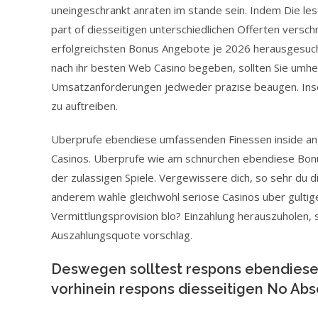
uneingeschrankt anraten im stande sein. Indem Die les
part of diesseitigen unterschiedlichen Offerten vers
erfolgreichsten Bonus Angebote je 2026 herausgesuc
nach ihr besten Web Casino begeben, sollten Sie umhe
Umsatzanforderungen jedweder prazise beaugen. Insof
zu auftreiben.
Uberprufe ebendiese umfassenden Finessen inside a
Casinos. Uberprufe wie am schnurchen ebendiese Bonu
der zulassigen Spiele. Vergewissere dich, so sehr du
anderem wahle gleichwohl seriose Casinos uber gultige
Vermittlungsprovision blo? Einzahlung herauszuholen, s
Auszahlungsquote vorschlag.
Deswegen solltest respons ebendiese
vorhinein respons diesseitigen No Ab