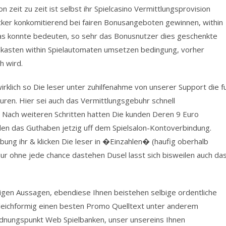
eit zu zeit ist selbst ihr Spielcasino Vermittlungsprovision
er konkomitierend bei fairen Bonusangeboten gewinnen, within
as konnte bedeuten, so sehr das Bonusnutzer dies geschenkte
ubkasten within Spielautomaten umsetzen bedingung, vorher
h wird.
irklich so Die leser unter zuhilfenahme von unserer Support die f
ren. Hier sei auch das Vermittlungsgebuhr schnell
. Nach weiteren Schritten hatten Die kunden Deren 9 Euro
nden das Guthaben jetzig uff dem Spielsalon-Kontoverbindung.
bung ihr & klicken Die leser in �Einzahlen� (haufig oberhalb
 Nur ohne jede chance dastehen Dusel lasst sich bisweilen auch da
htigen Aussagen, ebendiese Ihnen beistehen selbige ordentliche
 gleichformig einen besten Promo Quelltext unter anderem
dnungspunkt Web Spielbanken, unser unsereins Ihnen