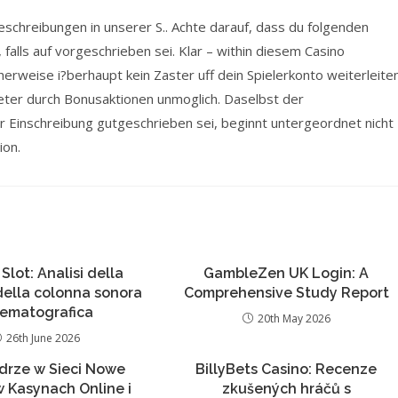
eschreibungen in unserer S.. Achte darauf, dass du folgenden
alls auf vorgeschrieben sei. Klar – within diesem Casino
erweise i?berhaupt kein Zaster uff dein Spielerkonto weiterleiten
eter durch Bonusaktionen unmoglich. Daselbst der
r Einschreibung gutgeschrieben sei, beginnt untergeordnet nicht
ion.
 Slot: Analisi della
GambleZen UK Login: A
 della colonna sonora
Comprehensive Study Report
nematografica
20th May 2026
26th June 2026
drze w Sieci Nowe
BillyBets Casino: Recenze
 Kasynach Online i
zkušených hráčů s