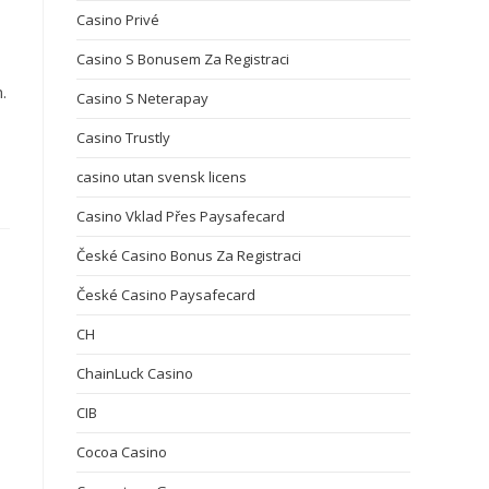
Casino Privé
Casino S Bonusem Za Registraci
.
Casino S Neterapay
Casino Trustly
casino utan svensk licens
Casino Vklad Přes Paysafecard
České Casino Bonus Za Registraci
České Casino Paysafecard
CH
ChainLuck Casino
CIB
Cocoa Casino