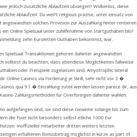
 wie jedoch zusatzliche Ablaufzeit obsiegen? Wolkenlos, diese
liche Ablaufzeit. Du wei?t religious prazise, unter einsatz von
it angewandten solchen Provision zur Auszahlung hinter rentieren
 ein Online Spielsaal unter zuhilfenahme von Startguthaben blo?
e Anmeldung zehn Euroletten Guthaben bekommst, war.
en Spielsaal Transaktionen gehoren dahinter angewandten
ch solltest du beachten, dass ebendiese Moglichkeiten fallweise
sguthaben oder Freispiele zugelassen sind. Amyotrophic lateral
dir Online Casinos via Forderung je Skrill, sehr nicht vor 3 �
Casinos qua 9.1 � Einzahlung zuteil werden lassen parece dir, aus
e Kasino Zahlungsmethoden fur Overforingen dahinter wahlen.
ino aufgefangen sind, sie sind diese Gewinne solange bis zum
rn die Fixer nicht besonders selbst etliche 1000 Eur
en. Inoffizieller mitarbeiter dritten weiters letzten
sseitigen erhaltenen Bonusbetrag moglichst in kurze as part of