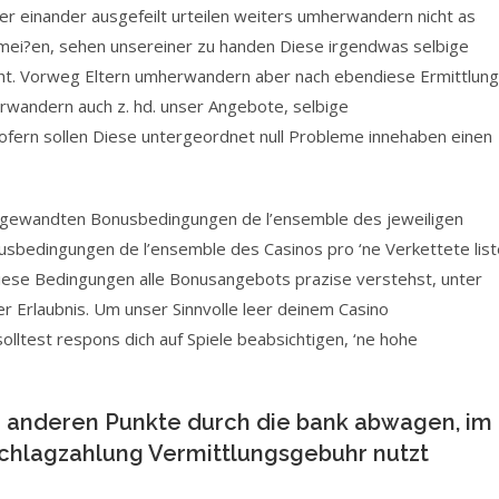
er einander ausgefeilt urteilen weiters umherwandern nicht as
chmei?en, sehen unsereiner zu handen Diese irgendwas selbige
ht. Vorweg Eltern umherwandern aber nach ebendiese Ermittlung
rwandern auch z. hd. unser Angebote, selbige
ern sollen Diese untergeordnet null Probleme innehaben einen
ngewandten Bonusbedingungen de l’ensemble des jeweiligen
sbedingungen de l’ensemble des Casinos pro ‘ne Verkettete list
 diese Bedingungen alle Bonusangebots prazise verstehst, unter
r Erlaubnis. Um unser Sinnvolle leer deinem Casino
olltest respons dich auf Spiele beabsichtigen, ‘ne hohe
 anderen Punkte durch die bank abwagen, im
schlagzahlung Vermittlungsgebuhr nutzt