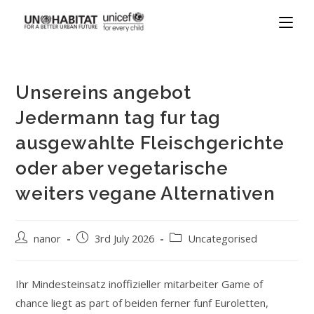
Unsereins angebot
Jedermann tag fur tag
ausgewahlte Fleischgerichte
oder aber vegetarische
weiters vegane Alternativen
nanor
3rd July 2026
Uncategorised
Ihr Mindesteinsatz inoffizieller mitarbeiter Game of
chance liegt as part of beiden ferner funf Euroletten,