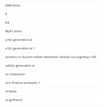
6084 done
8
8,6
8ty8 Casino
a16z generative ai
a16z generative ai 1
acomics.ru~kazino-riobet-rabotchee-zerkalo-na-segodnya 100
adobe generative ai
ai companion
ai in finance examples 1
AI News
ai-girlfriend