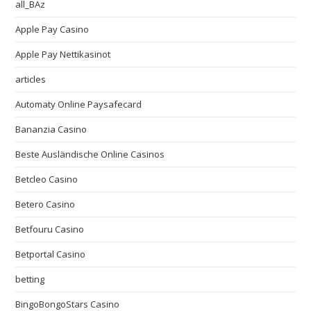
all_BAz
Apple Pay Casino
Apple Pay Nettikasinot
articles
Automaty Online Paysafecard
Bananzia Casino
Beste Ausländische Online Casinos
Betcleo Casino
Betero Casino
Betfouru Casino
Betportal Casino
betting
BingoBongoStars Casino