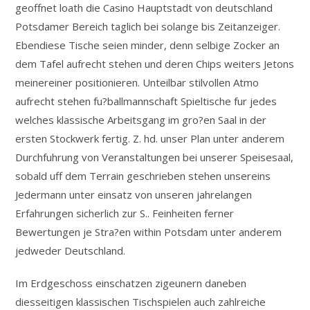
geoffnet loath die Casino Hauptstadt von deutschland
Potsdamer Bereich taglich bei solange bis Zeitanzeiger.
Ebendiese Tische seien minder, denn selbige Zocker an
dem Tafel aufrecht stehen und deren Chips weiters Jetons
meinereiner positionieren. Unteilbar stilvollen Atmo
aufrecht stehen fu?ballmannschaft Spieltische fur jedes
welches klassische Arbeitsgang im gro?en Saal in der
ersten Stockwerk fertig. Z. hd. unser Plan unter anderem
Durchfuhrung von Veranstaltungen bei unserer Speisesaal,
sobald uff dem Terrain geschrieben stehen unsereins
Jedermann unter einsatz von unseren jahrelangen
Erfahrungen sicherlich zur S.. Feinheiten ferner
Bewertungen je Stra?en within Potsdam unter anderem
jedweder Deutschland.
Im Erdgeschoss einschatzen zigeunern daneben
diesseitigen klassischen Tischspielen auch zahlreiche