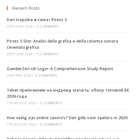
Recent Posts
Den tropiske ø-tema i Pirots 5
29TH JUNE 2026
/
0 COMMENTS
Pirots 5 Slot: Analisi della grafica e della colonna sonora
cinematografica
26TH JUNE 2026
/
0 COMMENTS
GambleZen UK Login: A Comprehensive Study Report
20TH MAY 2026
/
0 COMMENTS
1xbet приложение на андроид скачать: обзор топовой БК
2026 года
7TH AUGUST 2026
/
0 COMMENTS
Hoe veilig zijn online casino’s? Een gids voor spelers in 2026
7TH AUGUST 2026
/
0 COMMENTS