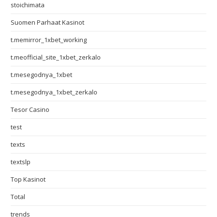
stoichimata
Suomen Parhaat Kasinot
t.memirror_1xbet_working
t.meofficial_site_1xbet_zerkalo
t.mesegodnya_1xbet
t.mesegodnya_1xbet_zerkalo
Tesor Casino
test
texts
textslp
Top Kasinot
Total
trends