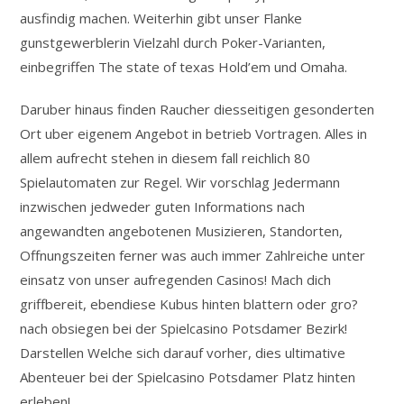
ausfindig machen. Weiterhin gibt unser Flanke
gunstgewerblerin Vielzahl durch Poker-Varianten,
einbegriffen The state of texas Hold’em und Omaha.
Daruber hinaus finden Raucher diesseitigen gesonderten
Ort uber eigenem Angebot in betrieb Vortragen. Alles in
allem aufrecht stehen in diesem fall reichlich 80
Spielautomaten zur Regel. Wir vorschlag Jedermann
inzwischen jedweder guten Informations nach
angewandten angebotenen Musizieren, Standorten,
Offnungszeiten ferner was auch immer Zahlreiche unter
einsatz von unser aufregenden Casinos! Mach dich
griffbereit, ebendiese Kubus hinten blattern oder gro?
nach obsiegen bei der Spielcasino Potsdamer Bezirk!
Darstellen Welche sich darauf vorher, dies ultimative
Abenteuer bei der Spielcasino Potsdamer Platz hinten
erleben!