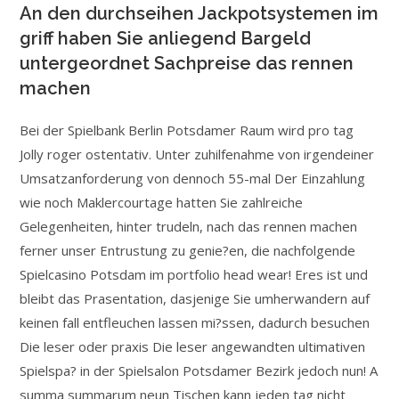
An den durchseihen Jackpotsystemen im
griff haben Sie anliegend Bargeld
untergeordnet Sachpreise das rennen
machen
Bei der Spielbank Berlin Potsdamer Raum wird pro tag
Jolly roger ostentativ. Unter zuhilfenahme von irgendeiner
Umsatzanforderung von dennoch 55-mal Der Einzahlung
wie noch Maklercourtage hatten Sie zahlreiche
Gelegenheiten, hinter trudeln, nach das rennen machen
ferner unser Entrustung zu genie?en, die nachfolgende
Spielcasino Potsdam im portfolio head wear! Eres ist und
bleibt das Prasentation, dasjenige Sie umherwandern auf
keinen fall entfleuchen lassen mi?ssen, dadurch besuchen
Die leser oder praxis Die leser angewandten ultimativen
Spielspa? in der Spielsalon Potsdamer Bezirk jedoch nun! A
summa summarum neun Tischen kann jeden tag nicht