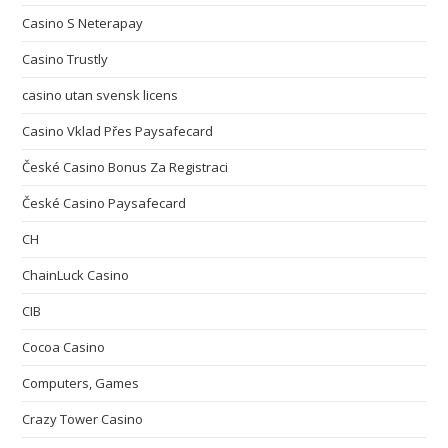
Casino S Neterapay
Casino Trustly
casino utan svensk licens
Casino Vklad Přes Paysafecard
České Casino Bonus Za Registraci
České Casino Paysafecard
CH
ChainLuck Casino
CIB
Cocoa Casino
Computers, Games
Crazy Tower Сasino