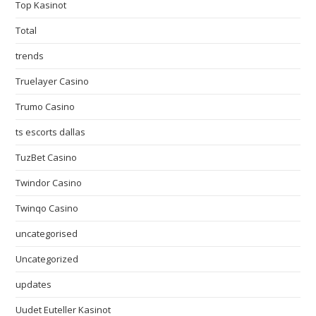
Top Kasinot
Total
trends
Truelayer Casino
Trumo Casino
ts escorts dallas
TuzBet Casino
Twindor Casino
Twinqo Casino
uncategorised
Uncategorized
updates
Uudet Euteller Kasinot