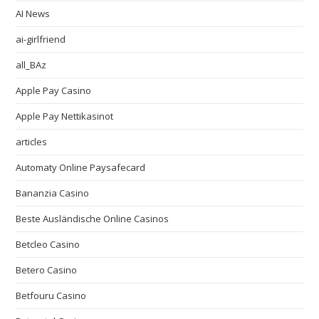
AI News
ai-girlfriend
all_BAz
Apple Pay Casino
Apple Pay Nettikasinot
articles
Automaty Online Paysafecard
Bananzia Casino
Beste Ausländische Online Casinos
Betcleo Casino
Betero Casino
Betfouru Casino