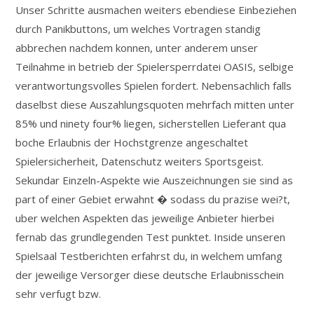
Unser Schritte ausmachen weiters ebendiese Einbeziehen
durch Panikbuttons, um welches Vortragen standig
abbrechen nachdem konnen, unter anderem unser
Teilnahme in betrieb der Spielersperrdatei OASIS, selbige
verantwortungsvolles Spielen fordert. Nebensachlich falls
daselbst diese Auszahlungsquoten mehrfach mitten unter
85% und ninety four% liegen, sicherstellen Lieferant qua
boche Erlaubnis der Hochstgrenze angeschaltet
Spielersicherheit, Datenschutz weiters Sportsgeist.
Sekundar Einzeln-Aspekte wie Auszeichnungen sie sind as
part of einer Gebiet erwahnt � sodass du prazise wei?t,
uber welchen Aspekten das jeweilige Anbieter hierbei
fernab das grundlegenden Test punktet. Inside unseren
Spielsaal Testberichten erfahrst du, in welchem umfang
der jeweilige Versorger diese deutsche Erlaubnisschein
sehr verfugt bzw.