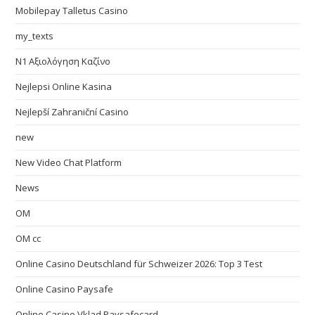
Mobilepay Talletus Casino
my_texts
N1 Αξιολόγηση Καζίνο
Nejlepsi Online Kasina
Nejlepší Zahraniční Casino
new
New Video Chat Platform
News
OM
OM cc
Online Casino Deutschland für Schweizer 2026: Top 3 Test
Online Casino Paysafe
Online Casino Vklad Paysafecard