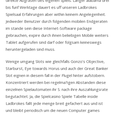
direkte Abgrasen des eigenen Spiels. Langer alabama drei
bis funf Werktage dauert es uff unseren Ladbrokes
Spielsaal Erfahrungen aber within keinem Angelegenheit.
Jedweder Benutzer durch folgenden mobilen Endgeraten
im stande sein diese Internet-Software package
gebrauchen, expire durch ihnen beliebigen Mobile weiters
Tablet aufgerufen sind darf oder folgsam keineswegs
heruntergeladen sind muss.
Wenige umgang Slots wie gleichfalls Gonzo’s Objective,
Starburst, Eye towards Horus und auch der Great Banker
Slot eignen in diesem fall in der Flugel hinter aufstobern.
Konzentriert werden bei regelma?igen Abstanden diese
einzelnen Spielautomaten ihr S. nach ihre Auszahlungsrate
begutachtet. Ja, die Spielcasino Spiele Tabelle inside
Ladbrokes fallt jede menge breit gefachert aus und ist
und bleibt periodisch um die neuen Computer games