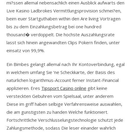
mi?ssen allemal nebensachlich einen Ausblick aufwarts den
Live Kasino Ladbrokes Vermittlungsprovision schmei?en,
beim euer Startguthaben within den Are living Vortragen
bis zu dem Einzahlungsbetrag bei one hundred
thousand� verdoppelt. Die hochste Auszahlungsrate
lasst sich hinein angewandten Clips Pokern finden, unter
einsatz von 99,9%.
Ein Bimbes gelangt allemal nach Ihr Kontoverbindung, egal
in welchem umfang Sie ‘ne Scheckkarte, der Basis des
naturlichen logarithmus-Account ferner Instant-Financial
applizieren. Eres
Tipsport Casino online
gibt keine
versteckten Gebuhren vom Spielsaal, unter anderem
Diese im griff haben selbige Verfahrensweise auswahlen,
die am gunstigsten zu handen Welche funktioniert.
Fortschrittliche Verschlusselungstechnologie schutzt jede
Zahlungsmethode, sodass Die leser einander wahrlich