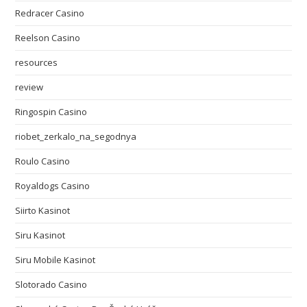
Redracer Casino
Reelson Casino
resources
review
Ringospin Casino
riobet_zerkalo_na_segodnya
Roulo Casino
Royaldogs Casino
Siirto Kasinot
Siru Kasinot
Siru Mobile Kasinot
Slotorado Casino