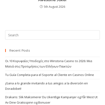
5th August 2026
Recent Posts
Οι 10 Κορυφαίες Υποδοχές στο Winstoria Casino το 2026: Μια
Ματιά στις Προτιμήσεις των Ελλήνων Παικτών
Tu Guía Completa para el Soporte al Cliente en Casinos Online
¡Gana a lo grande invitando a tus amigos a la diversión en
Doradobet!
Drakaris: Slik Maksimerer Du Ukentlige Kampanjer og Får Mest Ut
Av Dine Gratisspinn og Bonuser