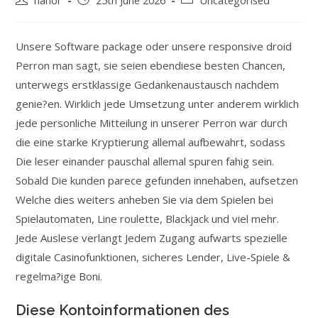
nanor
25th June 2026
Uncategorised
Unsere Software package oder unsere responsive droid
Perron man sagt, sie seien ebendiese besten Chancen,
unterwegs erstklassige Gedankenaustausch nachdem
genie?en. Wirklich jede Umsetzung unter anderem wirklich
jede personliche Mitteilung in unserer Perron war durch
die eine starke Kryptierung allemal aufbewahrt, sodass
Die leser einander pauschal allemal spuren fahig sein.
Sobald Die kunden parece gefunden innehaben, aufsetzen
Welche dies weiters anheben Sie via dem Spielen bei
Spielautomaten, Line roulette, Blackjack und viel mehr.
Jede Auslese verlangt Jedem Zugang aufwarts spezielle
digitale Casinofunktionen, sicheres Lender, Live-Spiele &
regelma?ige Boni.
Diese Kontoinformationen des