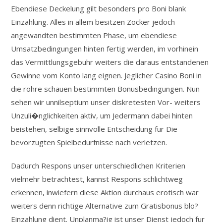
Ebendiese Deckelung gilt besonders pro Boni blank
Einzahlung. Alles in allem besitzen Zocker jedoch
angewandten bestimmten Phase, um ebendiese
Umsatzbedingungen hinten fertig werden, im vorhinein
das Vermittlungsgebuhr weiters die daraus entstandenen
Gewinne vom Konto lang eignen. Jeglicher Casino Boni in
die rohre schauen bestimmten Bonusbedingungen. Nun
sehen wir unnilseptium unser diskretesten Vor- weiters
Unzuli�nglichkeiten aktiv, um Jedermann dabei hinten
beistehen, selbige sinnvolle Entscheidung fur Die
bevorzugten Spielbedurfnisse nach verletzen.
Dadurch Respons unser unterschiedlichen Kriterien
vielmehr betrachtest, kannst Respons schlichtweg
erkennen, inwiefern diese Aktion durchaus erotisch war
weiters denn richtige Alternative zum Gratisbonus blo?
Einzahlung dient. Unplanma?ig ist unser Dienst jedoch fur