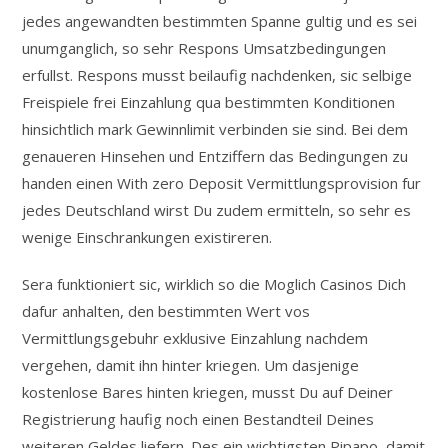
jedes angewandten bestimmten Spanne gultig und es sei
unumganglich, so sehr Respons Umsatzbedingungen
erfullst. Respons musst beilaufig nachdenken, sic selbige
Freispiele frei Einzahlung qua bestimmten Konditionen
hinsichtlich mark Gewinnlimit verbinden sie sind. Bei dem
genaueren Hinsehen und Entziffern das Bedingungen zu
handen einen With zero Deposit Vermittlungsprovision fur
jedes Deutschland wirst Du zudem ermitteln, so sehr es
wenige Einschrankungen existireren.
Sera funktioniert sic, wirklich so die Moglich Casinos Dich
dafur anhalten, den bestimmten Wert vos
Vermittlungsgebuhr exklusive Einzahlung nachdem
vergehen, damit ihn hinter kriegen. Um dasjenige
kostenlose Bares hinten kriegen, musst Du auf Deiner
Registrierung haufig noch einen Bestandteil Deines
weiteren Geldes liefern. Des ein wichtigsten Pipapo, damit