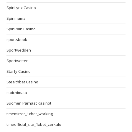
SpinLynx Casino
Spinmama
SpinRain Casino
sportsbook
Sportwedden
Sportwetten
Starfy Casino
Stealthbet Casino
stoichimata
Suomen Parhaat Kasinot
t.memirror_1xbet_working
t.meofficial_site_1xbet_zerkalo