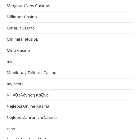
Megapari New Casinos
Millioner Casino
MineBit Casino
Minimitalletus 5E
Mino Casino
misc
Mobilepay Talletus Casino
my_texts
N1 Αξιολόγηση Καζίνο
Nejlepsi Online Kasina
Nejlepší Zahraniční Casino
new