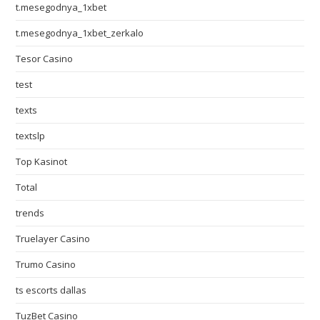
t.mesegodnya_1xbet
t.mesegodnya_1xbet_zerkalo
Tesor Casino
test
texts
textslp
Top Kasinot
Total
trends
Truelayer Casino
Trumo Casino
ts escorts dallas
TuzBet Casino