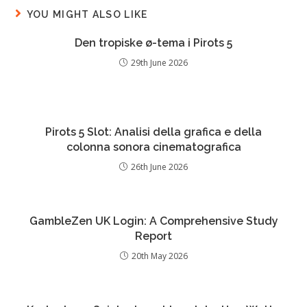
YOU MIGHT ALSO LIKE
Den tropiske ø-tema i Pirots 5
29th June 2026
Pirots 5 Slot: Analisi della grafica e della
colonna sonora cinematografica
26th June 2026
GambleZen UK Login: A Comprehensive Study
Report
20th May 2026