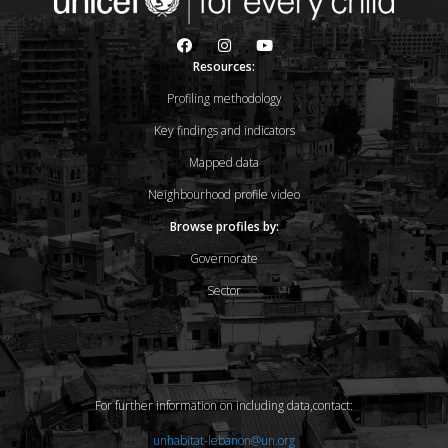
Resources:
Profiling methodology
Key findings and indicators
Mapped data
Neighbourhood profile video
Browse profiles by:
Governorate
Sector
For further information on including data,contact:
unhabitat-lebanon@un.org