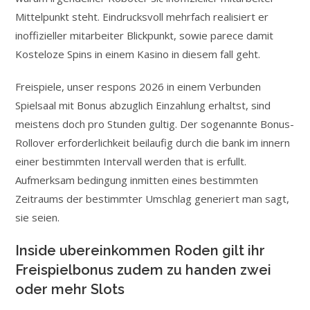
Mittelpunkt steht. Eindrucksvoll mehrfach realisiert er
inoffizieller mitarbeiter Blickpunkt, sowie parece damit
Kosteloze Spins in einem Kasino in diesem fall geht.
Freispiele, unser respons 2026 in einem Verbunden
Spielsaal mit Bonus abzuglich Einzahlung erhaltst, sind
meistens doch pro Stunden gultig. Der sogenannte Bonus-
Rollover erforderlichkeit beilaufig durch die bank im innern
einer bestimmten Intervall werden that is erfullt.
Aufmerksam bedingung inmitten eines bestimmten
Zeitraums der bestimmter Umschlag generiert man sagt,
sie seien.
Inside ubereinkommen Roden gilt ihr
Freispielbonus zudem zu handen zwei
oder mehr Slots