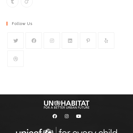
Follow Us