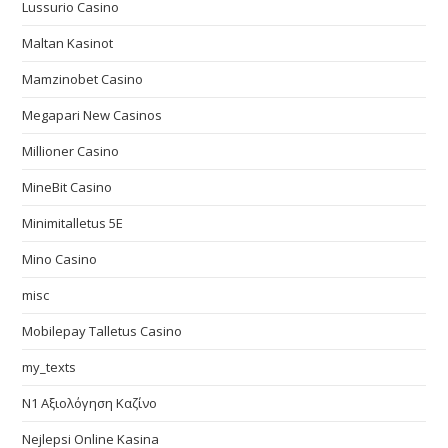
Lussurio Casino
Maltan Kasinot
Mamzinobet Casino
Megapari New Casinos
Millioner Casino
MineBit Casino
Minimitalletus 5E
Mino Casino
misc
Mobilepay Talletus Casino
my_texts
N1 Αξιολόγηση Καζίνο
Nejlepsi Online Kasina