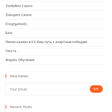
Zombillion Casino
Zuluspins Casino
Στοιχηματικές
Блог
Пинап казино в КЗ: Ваш путь к азартным победам!
Текста
Форекс Обучение
Newsletter
GO
Recent Posts