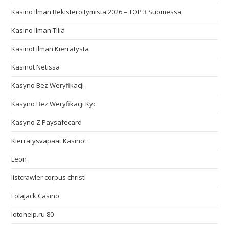
Kasino Ilman Rekisteröitymistä 2026 – TOP 3 Suomessa
Kasino Ilman Tiliä
Kasinot Ilman Kierrätystä
Kasinot Netissä
Kasyno Bez Weryfikacji
Kasyno Bez Weryfikacji Kyc
Kasyno Z Paysafecard
Kierrätysvapaat Kasinot
Leon
listcrawler corpus christi
LolaJack Casino
lotohelp.ru 80