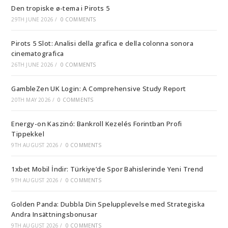
Den tropiske ø-tema i Pirots 5
29TH JUNE 2026
/
0 COMMENTS
Pirots 5 Slot: Analisi della grafica e della colonna sonora
cinematografica
26TH JUNE 2026
/
0 COMMENTS
GambleZen UK Login: A Comprehensive Study Report
20TH MAY 2026
/
0 COMMENTS
Energy-on Kaszinó: Bankroll Kezelés Forintban Profi
Tippekkel
9TH AUGUST 2026
/
0 COMMENTS
1xbet Mobil İndir: Türkiye’de Spor Bahislerinde Yeni Trend
9TH AUGUST 2026
/
0 COMMENTS
Golden Panda: Dubbla Din Spelupplevelse med Strategiska
Andra Insättningsbonusar
9TH AUGUST 2026
/
0 COMMENTS