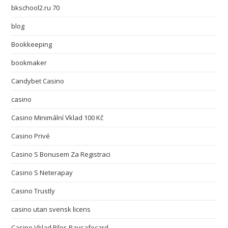
bkschool2.ru 70
blog
Bookkeeping
bookmaker
Candybet Casino
casino
Casino Minimální Vklad 100 Kč
Casino Privé
Casino S Bonusem Za Registraci
Casino S Neterapay
Casino Trustly
casino utan svensk licens
Casino Vklad Přes Paysafecard