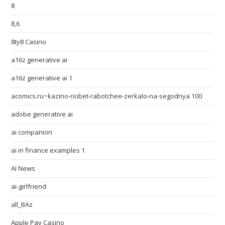
8
8,6
8ty8 Casino
a16z generative ai
a16z generative ai 1
acomics.ru~kazino-riobet-rabotchee-zerkalo-na-segodnya 100
adobe generative ai
ai companion
ai in finance examples 1
AI News
ai-girlfriend
all_BAz
Apple Pay Casino