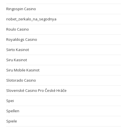
Ringospin Casino
riobet_zerkalo_na_segodnya
Roulo Casino
Royaldogs Casino
Siirto Kasinot
Siru Kasinot
Siru Mobile Kasinot
Slotorado Casino
Slovenské Casino Pro České Hráče
Spei
Spellen
Spiele