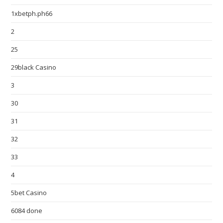
1xbetph.ph66
2
25
29black Casino
3
30
31
32
33
4
5bet Casino
6084 done