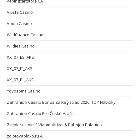
vapingcartstore CA
Vipsta Casino
Voom Casino
WildChance Casino
Wildies Casino
XX_07_ES_AKS
XX_07_IT_AKS
XX_07_PL_AKS
Yoyospins Casino
Zahraniční Casino Bonus Za Registraci 2026: TOP Nabídky
Zahraniční Casino Pro České Hráče
Zimpler ei toimi? Vianmääritys & Rahojen Palautus
zolotoyabloko.ru A