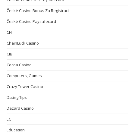
České Casino Bonus Za Registraci
České Casino Paysafecard
CH
ChainLuck Casino
CIB
Cocoa Casino
Computers, Games
Crazy Tower Сasino
Dating Tips
Dazard Casino
EC
Education