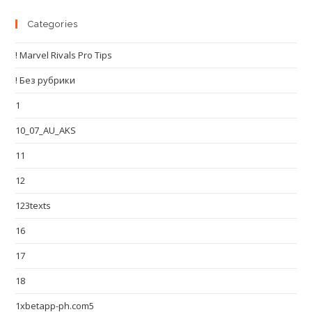
Categories
! Marvel Rivals Pro Tips
! Без рубрики
1
10_07_AU_AKS
11
12
123texts
16
17
18
1xbetapp-ph.com5