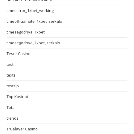
t.memirror_1xbet_working
t.meofficial_site_1xbet_zerkalo
t.mesegodnya_1xbet
t.mesegodnya_1xbet_zerkalo
Tesor Casino
test
texts
textslp
Top Kasinot
Total
trends
Truelayer Casino