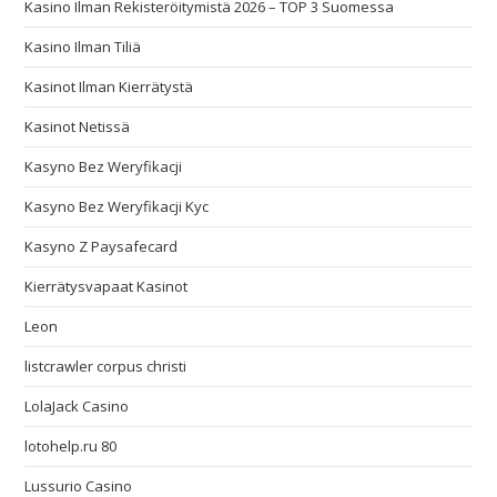
Kasino Ilman Rekisteröitymistä 2026 – TOP 3 Suomessa
Kasino Ilman Tiliä
Kasinot Ilman Kierrätystä
Kasinot Netissä
Kasyno Bez Weryfikacji
Kasyno Bez Weryfikacji Kyc
Kasyno Z Paysafecard
Kierrätysvapaat Kasinot
Leon
listcrawler corpus christi
LolaJack Casino
lotohelp.ru 80
Lussurio Casino