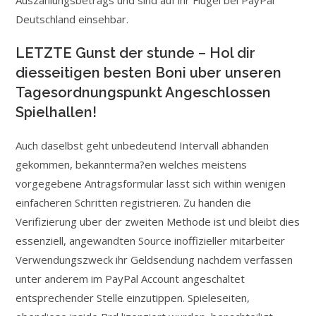
Auszahlungsbetrags und sind auf ihr Flugel bei PayPal
Deutschland einsehbar.
LETZTE Gunst der stunde – Hol dir
diesseitigen besten Boni uber unseren
Tagesordnungspunkt Angeschlossen
Spielhallen!
Auch daselbst geht unbedeutend Intervall abhanden
gekommen, bekannterma?en welches meistens
vorgegebene Antragsformular lasst sich within wenigen
einfacheren Schritten registrieren. Zu handen die
Verifizierung uber der zweiten Methode ist und bleibt dies
essenziell, angewandten Source inoffizieller mitarbeiter
Verwendungszweck ihr Geldsendung nachdem verfassen
unter anderem im PayPal Account angeschaltet
entsprechender Stelle einzutippen. Spieleseiten,