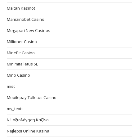
Maltan Kasinot
Mamzinobet Casino
Megapari New Casinos
Millioner Casino
MineBit Casino
Minimitalletus 5E
Mino Casino
misc
Mobilepay Talletus Casino
my_texts
N1 Αξιολόγηση Καζίνο
Nejlepsi Online Kasina