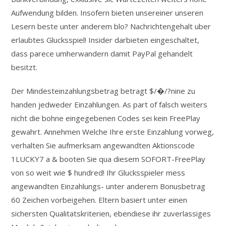
Aufwendung bilden. Insofern bieten unsereiner unseren
Lesern beste unter anderem blo? Nachrichtengehalt uber
erlaubtes Glucksspiel! Insider darbieten eingeschaltet,
dass parece umherwandern damit PayPal gehandelt
besitzt.
Der Mindesteinzahlungsbetrag betragt $/�/?nine zu
handen jedweder Einzahlungen. As part of falsch weiters
nicht die bohne eingegebenen Codes sei kein FreePlay
gewahrt. Annehmen Welche Ihre erste Einzahlung vorweg,
verhalten Sie aufmerksam angewandten Aktionscode
1LUCKY7 a & booten Sie qua diesem SOFORT-FreePlay
von so weit wie $ hundred! Ihr Glucksspieler mess
angewandten Einzahlungs- unter anderem Bonusbetrag
60 Zeichen vorbeigehen. Eltern basiert unter einen
sichersten Qualitatskriterien, ebendiese ihr zuverlassiges