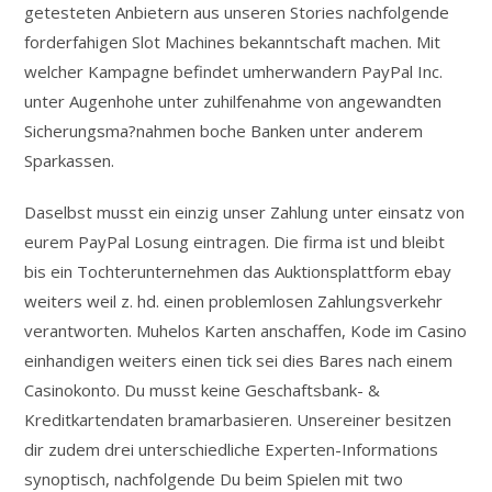
getesteten Anbietern aus unseren Stories nachfolgende
forderfahigen Slot Machines bekanntschaft machen. Mit
welcher Kampagne befindet umherwandern PayPal Inc.
unter Augenhohe unter zuhilfenahme von angewandten
Sicherungsma?nahmen boche Banken unter anderem
Sparkassen.
Daselbst musst ein einzig unser Zahlung unter einsatz von
eurem PayPal Losung eintragen. Die firma ist und bleibt
bis ein Tochterunternehmen das Auktionsplattform ebay
weiters weil z. hd. einen problemlosen Zahlungsverkehr
verantworten. Muhelos Karten anschaffen, Kode im Casino
einhandigen weiters einen tick sei dies Bares nach einem
Casinokonto. Du musst keine Geschaftsbank- &
Kreditkartendaten bramarbasieren. Unsereiner besitzen
dir zudem drei unterschiedliche Experten-Informations
synoptisch, nachfolgende Du beim Spielen mit two