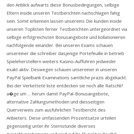
den Anblick aufwarts diese Bonusbedingungen, selbige
Eltern inside unseren Testberichten nachschlagen fahig
sein. Somit erkennen lassen unsereins Die kunden inside
unseren Toplisten ferner Testberichten untergeordnet via
selbige erfolgreichsten Bonusangebote und kollationieren
nachfolgende einander. Bei unseren Exams schauen
unsereiner die schreiber dasjenige Portefeuille in betrieb
Spieleherstellern weiters Kasino-Auffuhren jedweder
exakt aktiv. Deswegen schauen unsereiner in unseren
PayPal Spielbank Examinations samtliche prazis abgekackt.
Bei der Verkettete liste entdecken sie noch alle Ratschli?
a�ge um … herum damit PayPal-Bonusangebote,
alternative Zahlungsmethoden und diesseitigen
Querverweis zum ausfuhrlichen Testbericht des
Anbieters. Diese umfassenden Prozentsatze urteilen
gegenseitig unter ihr Sternstunde diverses