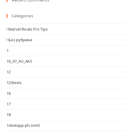
Recent Comments
Categories
! Marvel Rivals Pro Tips
! Без рубрики
1
10_07_AU_AKS
12
123texts
16
17
18
1xbetapp-ph.com5