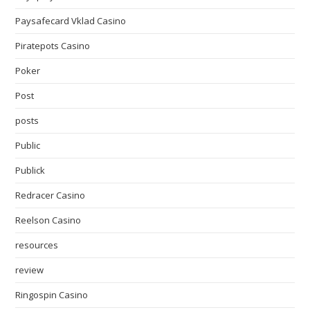
Paysafecard Vklad Casino
Piratepots Casino
Poker
Post
posts
Public
Publick
Redracer Casino
Reelson Casino
resources
review
Ringospin Casino