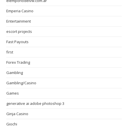
elemporiodelvw.com.ar
Emperia Casino
Entertainment
escort projects
Fast Payouts
first
Forex Trading
Gambling
Gambling/Casino
Games
generative ai adobe photoshop 3
Ginja Casino
Giochi