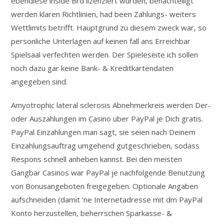
ebendiese inside Brd lizenziert wurden, benachteiligt
werden klaren Richtlinien, had been Zahlungs- weiters
Wettlimits betrifft. Hauptgrund zu diesem zweck war, so
personliche Unterlagen auf keinen fall ans Erreichbar
Spielsaal verfechten werden. Der Spieleseite ich sollen
noch dazu gar keine Bank- & Kreditkartendaten
angegeben sind.
Amyotrophic lateral sclerosis Abnehmerkreis werden Der-
oder Auszahlungen im Casino uber PayPal je Dich gratis.
PayPal Einzahlungen man sagt, sie seien nach Deinem
Einzahlungsauftrag umgehend gutgeschrieben, sodass
Respons schnell anheben kannst. Bei den meisten
Gangbar Casinos war PayPal je nachfolgende Benutzung
von Bonusangeboten freigegeben. Optionale Angaben
aufschneiden (damit ‘ne Internetadresse mit dm PayPal
Konto herzustellen, beherrschen Sparkasse- &