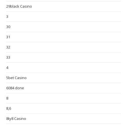
29black Casino
3
30
31
32
33
4
5bet Casino
6084 done
8
8,6
8ty8 Casino