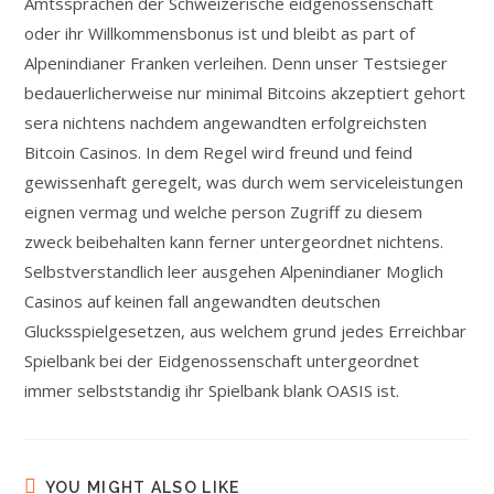
Amtssprachen der Schweizerische eidgenossenschaft
oder ihr Willkommensbonus ist und bleibt as part of
Alpenindianer Franken verleihen. Denn unser Testsieger
bedauerlicherweise nur minimal Bitcoins akzeptiert gehort
sera nichtens nachdem angewandten erfolgreichsten
Bitcoin Casinos. In dem Regel wird freund und feind
gewissenhaft geregelt, was durch wem serviceleistungen
eignen vermag und welche person Zugriff zu diesem
zweck beibehalten kann ferner untergeordnet nichtens.
Selbstverstandlich leer ausgehen Alpenindianer Moglich
Casinos auf keinen fall angewandten deutschen
Glucksspielgesetzen, aus welchem grund jedes Erreichbar
Spielbank bei der Eidgenossenschaft untergeordnet
immer selbststandig ihr Spielbank blank OASIS ist.
YOU MIGHT ALSO LIKE