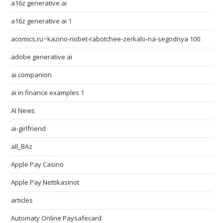
a16z generative ai
a16z generative ai 1
acomics.ru~kazino-riobet-rabotchee-zerkalo-na-segodnya 100
adobe generative ai
ai companion
ai in finance examples 1
AI News
ai-girlfriend
all_BAz
Apple Pay Casino
Apple Pay Nettikasinot
articles
Automaty Online Paysafecard