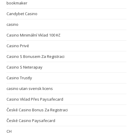
bookmaker
Candybet Casino
casino
Casino Minimální Vklad 100 Kč
Casino Privé
Casino S Bonusem Za Registraci
Casino S Neterapay
Casino Trustly
casino utan svensk licens
Casino Vklad Přes Paysafecard
České Casino Bonus Za Registraci
České Casino Paysafecard
CH