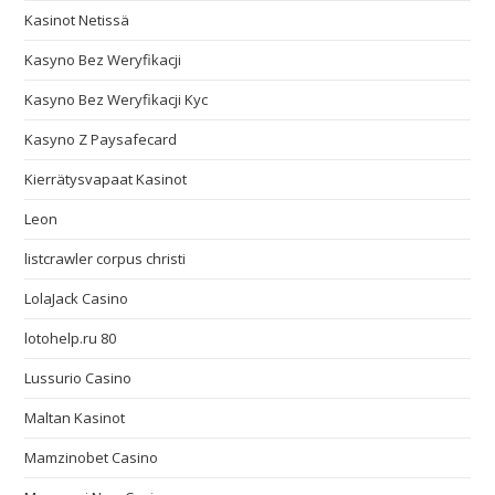
Kasinot Netissä
Kasyno Bez Weryfikacji
Kasyno Bez Weryfikacji Kyc
Kasyno Z Paysafecard
Kierrätysvapaat Kasinot
Leon
listcrawler corpus christi
LolaJack Casino
lotohelp.ru 80
Lussurio Casino
Maltan Kasinot
Mamzinobet Casino