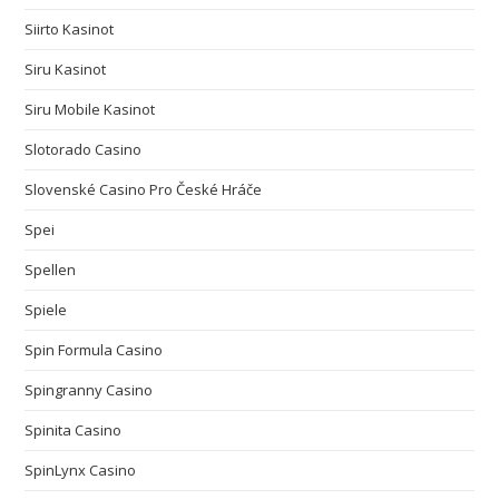
Siirto Kasinot
Siru Kasinot
Siru Mobile Kasinot
Slotorado Casino
Slovenské Casino Pro České Hráče
Spei
Spellen
Spiele
Spin Formula Casino
Spingranny Casino
Spinita Casino
SpinLynx Casino