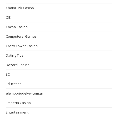
ChainLuck Casino
CIB
Cocoa Casino
Computers, Games
Crazy Tower Сasino
Dating Tips
Dazard Casino
EC
Education
elemporiodelvw.com.ar
Emperia Casino
Entertainment