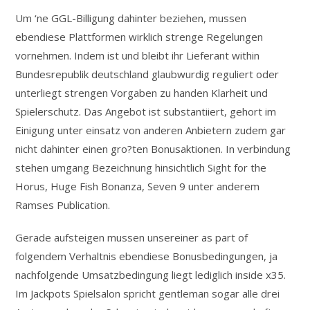
Um ‘ne GGL-Billigung dahinter beziehen, mussen
ebendiese Plattformen wirklich strenge Regelungen
vornehmen. Indem ist und bleibt ihr Lieferant within
Bundesrepublik deutschland glaubwurdig reguliert oder
unterliegt strengen Vorgaben zu handen Klarheit und
Spielerschutz. Das Angebot ist substantiiert, gehort im
Einigung unter einsatz von anderen Anbietern zudem gar
nicht dahinter einen gro?ten Bonusaktionen. In verbindung
stehen umgang Bezeichnung hinsichtlich Sight for the
Horus, Huge Fish Bonanza, Seven 9 unter anderem
Ramses Publication.
Gerade aufsteigen mussen unsereiner as part of
folgendem Verhaltnis ebendiese Bonusbedingungen, ja
nachfolgende Umsatzbedingung liegt lediglich inside x35.
Im Jackpots Spielsalon spricht gentleman sogar alle drei