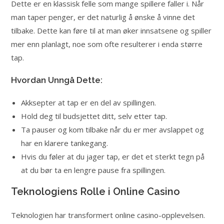
Dette er en klassisk felle som mange spillere faller i. Når
man taper penger, er det naturlig å ønske å vinne det
tilbake. Dette kan føre til at man øker innsatsene og spiller
mer enn planlagt, noe som ofte resulterer i enda større
tap.
Hvordan Unngå Dette:
Akksepter at tap er en del av spillingen.
Hold deg til budsjettet ditt, selv etter tap.
Ta pauser og kom tilbake når du er mer avslappet og
har en klarere tankegang.
Hvis du føler at du jager tap, er det et sterkt tegn på
at du bør ta en lengre pause fra spillingen.
Teknologiens Rolle i Online Casino
Teknologien har transformert online casino-opplevelsen.