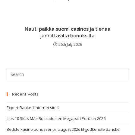
Nauti paikka suomi casinos ja tienaa
jännittävillä bonuksilla
26th July 2026
Recent Posts
Expert-Ranked Internet sites ️
¡Los 10 Slots Más Buscados en Megapari Perú en 2026!
Bedste kasino bonusser pr. august 2026 til godkendte danske