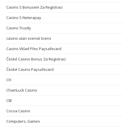
Casino S Bonusem Za Registraci
Casino S Neterapay
Casino Trustly
casino utan svensk licens
Casino Vklad Přes Paysafecard
České Casino Bonus Za Registraci
České Casino Paysafecard
CH
ChainLuck Casino
CIB
Cocoa Casino
Computers, Games