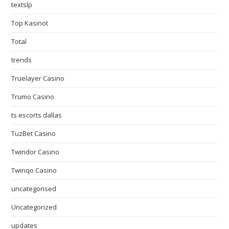
textslp
Top Kasinot
Total
trends
Truelayer Casino
Trumo Casino
ts escorts dallas
TuzBet Casino
Twindor Casino
Twinqo Casino
uncategorised
Uncategorized
updates