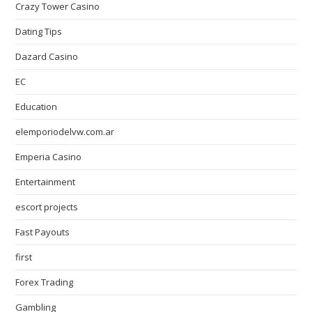
Crazy Tower Сasino
Dating Tips
Dazard Casino
EC
Education
elemporiodelvw.com.ar
Emperia Casino
Entertainment
escort projects
Fast Payouts
first
Forex Trading
Gambling