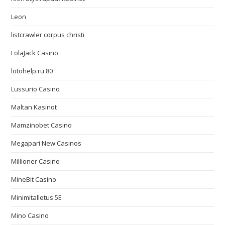
Leon
listcrawler corpus christi
LolaJack Casino
lotohelp.ru 80
Lussurio Casino
Maltan Kasinot
Mamzinobet Casino
Megapari New Casinos
Millioner Casino
MineBit Casino
Minimitalletus 5E
Mino Casino