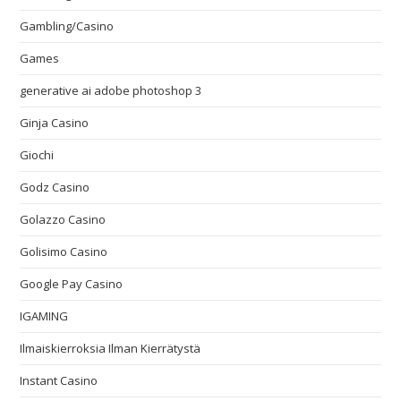
Gambling/Casino
Games
generative ai adobe photoshop 3
Ginja Casino
Giochi
Godz Casino
Golazzo Casino
Golisimo Casino
Google Pay Casino
IGAMING
Ilmaiskierroksia Ilman Kierrätystä
Instant Casino