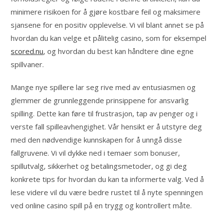
minimere risikoen for å gjøre kostbare feil og maksimere
sjansene for en positiv opplevelse. Vi vil blant annet se på
hvordan du kan velge et pålitelig casino, som for eksempel
scored.nu
, og hvordan du best kan håndtere dine egne
spillvaner.
Mange nye spillere lar seg rive med av entusiasmen og
glemmer de grunnleggende prinsippene for ansvarlig
spilling. Dette kan føre til frustrasjon, tap av penger og i
verste fall spilleavhengighet. Vår hensikt er å utstyre deg
med den nødvendige kunnskapen for å unngå disse
fallgruvene. Vi vil dykke ned i temaer som bonuser,
spillutvalg, sikkerhet og betalingsmetoder, og gi deg
konkrete tips for hvordan du kan ta informerte valg. Ved å
lese videre vil du være bedre rustet til å nyte spenningen
ved online casino spill på en trygg og kontrollert måte.