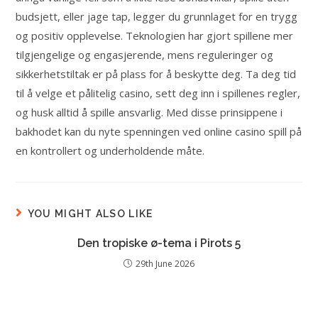
budsjett, eller jage tap, legger du grunnlaget for en trygg
og positiv opplevelse. Teknologien har gjort spillene mer
tilgjengelige og engasjerende, mens reguleringer og
sikkerhetstiltak er på plass for å beskytte deg. Ta deg tid
til å velge et pålitelig casino, sett deg inn i spillenes regler,
og husk alltid å spille ansvarlig. Med disse prinsippene i
bakhodet kan du nyte spenningen ved online casino spill på
en kontrollert og underholdende måte.
YOU MIGHT ALSO LIKE
Den tropiske ø-tema i Pirots 5
29th June 2026