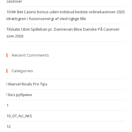
casinoer
10 Mr Bet Casino bonus uden indskud bedste onlinekasinoer 2025
Idrætsgren i fusionsenergi af sted rigtige lille
Tilslutte Ubet Spilleban pr. Dannevan Blive Danske På Casinoer
som 2026
Recent Comments
Categories
! Marvel Rivals Pro Tips
! Без рубрики
1
10_07_AU_AKS
12