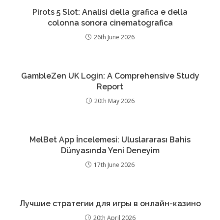
Pirots 5 Slot: Analisi della grafica e della
colonna sonora cinematografica
26th June 2026
GambleZen UK Login: A Comprehensive Study
Report
20th May 2026
MelBet App İncelemesi: Uluslararası Bahis
Dünyasında Yeni Deneyim
17th June 2026
Лучшие стратегии для игры в онлайн-казино
20th April 2026