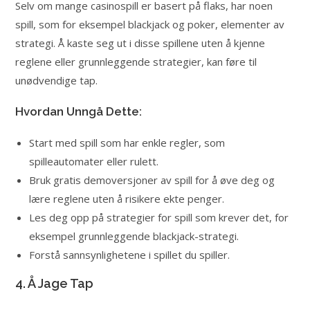
Selv om mange casinospill er basert på flaks, har noen
spill, som for eksempel blackjack og poker, elementer av
strategi. Å kaste seg ut i disse spillene uten å kjenne
reglene eller grunnleggende strategier, kan føre til
unødvendige tap.
Hvordan Unngå Dette:
Start med spill som har enkle regler, som
spilleautomater eller rulett.
Bruk gratis demoversjoner av spill for å øve deg og
lære reglene uten å risikere ekte penger.
Les deg opp på strategier for spill som krever det, for
eksempel grunnleggende blackjack-strategi.
Forstå sannsynlighetene i spillet du spiller.
4. Å Jage Tap