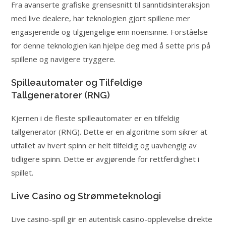
Fra avanserte grafiske grensesnitt til sanntidsinteraksjon
med live dealere, har teknologien gjort spillene mer
engasjerende og tilgjengelige enn noensinne. Forståelse
for denne teknologien kan hjelpe deg med å sette pris på
spillene og navigere tryggere.
Spilleautomater og Tilfeldige
Tallgeneratorer (RNG)
Kjernen i de fleste spilleautomater er en tilfeldig
tallgenerator (RNG). Dette er en algoritme som sikrer at
utfallet av hvert spinn er helt tilfeldig og uavhengig av
tidligere spinn. Dette er avgjørende for rettferdighet i
spillet.
Live Casino og Strømmeteknologi
Live casino-spill gir en autentisk casino-opplevelse direkte