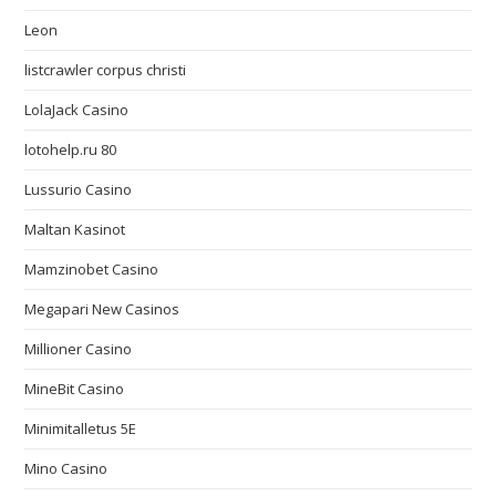
Leon
listcrawler corpus christi
LolaJack Casino
lotohelp.ru 80
Lussurio Casino
Maltan Kasinot
Mamzinobet Casino
Megapari New Casinos
Millioner Casino
MineBit Casino
Minimitalletus 5E
Mino Casino