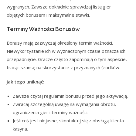
wygranych. Zawsze dokładnie sprawdzaj listę gier
objętych bonusem i maksymalne stawki.
Terminy Ważności Bonusów
Bonusy mają zazwyczaj określony termin ważności.
Niewykorzystanie ich w wyznaczonym czasie oznacza ich
przepadnięcie. Gracze często zapominają o tym aspekcie,
tracąc szansę na skorzystanie z przyznanych środków.
Jak tego uniknąć:
Zawsze czytaj regulamin bonusu przed jego aktywacją.
Zwracaj szczególną uwagę na wymagania obrotu,
ograniczenia gier i terminy ważności.
Jeśli coś jest niejasne, skontaktuj się z obsługą klienta
kasyna.