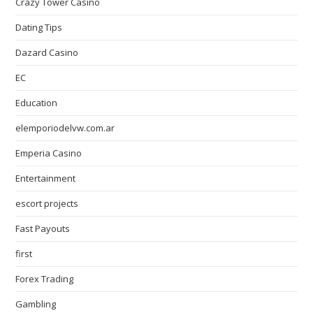
Crazy Tower Сasino
Dating Tips
Dazard Casino
EC
Education
elemporiodelvw.com.ar
Emperia Casino
Entertainment
escort projects
Fast Payouts
first
Forex Trading
Gambling