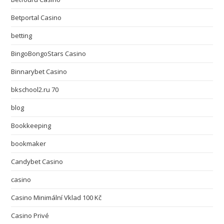
Betportal Casino
betting
BingoBongoStars Casino
Binnarybet Casino
bkschool2.ru 70
blog
Bookkeeping
bookmaker
Candybet Casino
casino
Casino Minimální Vklad 100 Kč
Casino Privé