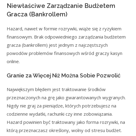
Niewłaściwe Zarządzanie Budżetem
Gracza (Bankrollem)
Hazard, nawet w formie rozrywki, wiąże się z ryzykiem
finansowym. Brak odpowiedniego zarządzania budżetem
gracza (bankrollem) jest jednym z najczęstszych
powodów problemów finansowych wśród graczy kasyn
online.
Granie za Więcej Niż Można Sobie Pozwolić
Największym błędem jest traktowanie środków
przeznaczonych na grę jako gwarantowanych wygranych.
Nigdy nie graj za pieniądze, których potrzebujesz na
codzienne wydatki, rachunki czy inne zobowiązania.
Hazard powinien być traktowany jako forma rozrywki, na
którą przeznaczasz określony, wolny od stresu budżet.