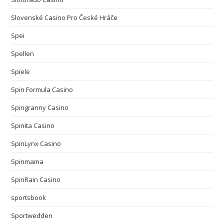
Slovenské Casino Pro České Hráče
Spei
Spellen
Spiele
Spin Formula Casino
Spingranny Casino
Spinita Casino
SpinLynx Casino
Spinmama
SpinRain Casino
sportsbook
Sportwedden