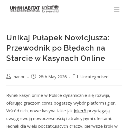
Unikaj Pułapek Nowicjusza:
Przewodnik po Błędach na
Starcie w Kasynach Online
nanor
28th May 2026
Uncategorised
Rynek kasyn online w Polsce dynamicznie się rozwija,
oferując graczom coraz bogatszy wybór platform i gier.
Wśród nich, nowe kasyna takie jak
Joker8
przyciągają
uwagę swoją nowoczesnością i atrakcyjnymi ofertami.
Jednak dla wielu początkujących graczy, pierwsze kroki w