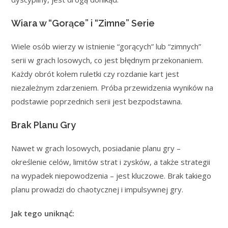
Wiara w “Gorące” i “Zimne” Serie
Wiele osób wierzy w istnienie “gorących” lub “zimnych”
serii w grach losowych, co jest błędnym przekonaniem.
Każdy obrót kołem ruletki czy rozdanie kart jest
niezależnym zdarzeniem. Próba przewidzenia wyników na
podstawie poprzednich serii jest bezpodstawna.
Brak Planu Gry
Nawet w grach losowych, posiadanie planu gry –
określenie celów, limitów strat i zysków, a także strategii
na wypadek niepowodzenia – jest kluczowe. Brak takiego
planu prowadzi do chaotycznej i impulsywnej gry.
Jak tego uniknąć: