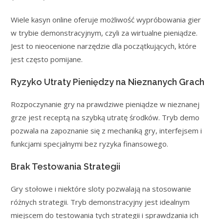
Wiele kasyn online oferuje możliwość wypróbowania gier
w trybie demonstracyjnym, czyli za wirtualne pieniądze.
Jest to nieocenione narzędzie dla początkujących, które
jest często pomijane.
Ryzyko Utraty Pieniędzy na Nieznanych Grach
Rozpoczynanie gry na prawdziwe pieniądze w nieznanej
grze jest receptą na szybką utratę środków. Tryb demo
pozwala na zapoznanie się z mechaniką gry, interfejsem i
funkcjami specjalnymi bez ryzyka finansowego.
Brak Testowania Strategii
Gry stołowe i niektóre sloty pozwalają na stosowanie
różnych strategii. Tryb demonstracyjny jest idealnym
miejscem do testowania tych strategii i sprawdzania ich