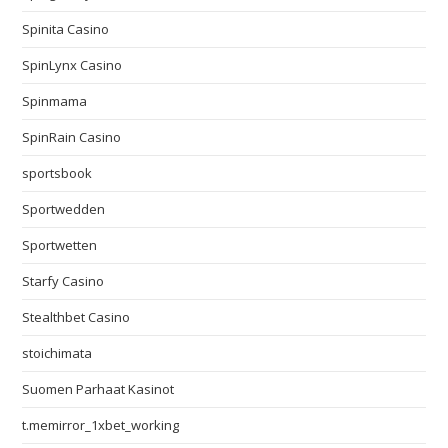
Spinita Casino
SpinLynx Casino
Spinmama
SpinRain Casino
sportsbook
Sportwedden
Sportwetten
Starfy Casino
Stealthbet Casino
stoichimata
Suomen Parhaat Kasinot
t.memirror_1xbet_working