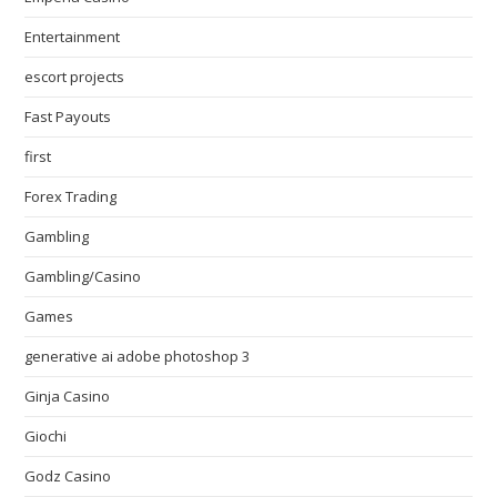
Entertainment
escort projects
Fast Payouts
first
Forex Trading
Gambling
Gambling/Casino
Games
generative ai adobe photoshop 3
Ginja Casino
Giochi
Godz Casino