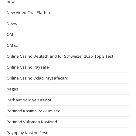
new
New Video Chat Platform
News
OM
OM cc
Online Casino Deutschland für Schweizer 2026: Top 3 Test
Online Casino Paysafe
Online Casino Vklad Paysafecard
pages
Parhaat Nordea Kasinot
Parimad Kasiino Pakkumised
Parimad Välismaa Kasiinod
Paynplay Kasiino Eesti