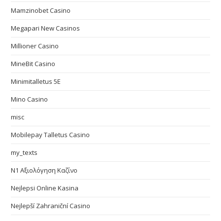
Mamzinobet Casino
Megapari New Casinos
Millioner Casino
MineBit Casino
Minimitalletus 5E
Mino Casino
misc
Mobilepay Talletus Casino
my_texts
N1 Αξιολόγηση Καζίνο
Nejlepsi Online Kasina
Nejlepší Zahraniční Casino