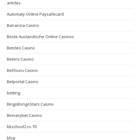
articles
Automaty Online Paysafecard
Bananzia Casino
Beste Ausländische Online Casinos
Betcleo Casino
Betero Casino
Betfouru Casino
Betportal Casino
betting
BingoBongoStars Casino
Binnarybet Casino
bkschool2.ru 70
blog