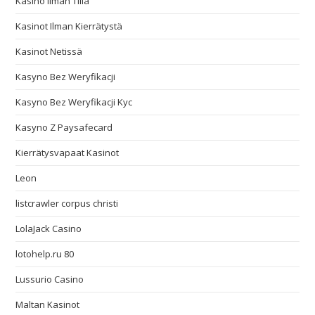
Kasino Ilman Tiliä
Kasinot Ilman Kierrätystä
Kasinot Netissä
Kasyno Bez Weryfikacji
Kasyno Bez Weryfikacji Kyc
Kasyno Z Paysafecard
Kierrätysvapaat Kasinot
Leon
listcrawler corpus christi
LolaJack Casino
lotohelp.ru 80
Lussurio Casino
Maltan Kasinot