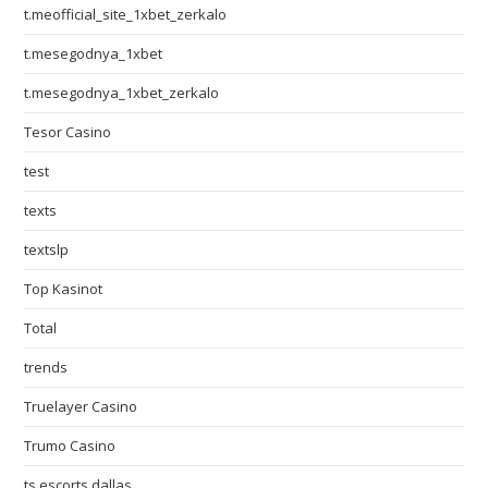
t.meofficial_site_1xbet_zerkalo
t.mesegodnya_1xbet
t.mesegodnya_1xbet_zerkalo
Tesor Casino
test
texts
textslp
Top Kasinot
Total
trends
Truelayer Casino
Trumo Casino
ts escorts dallas