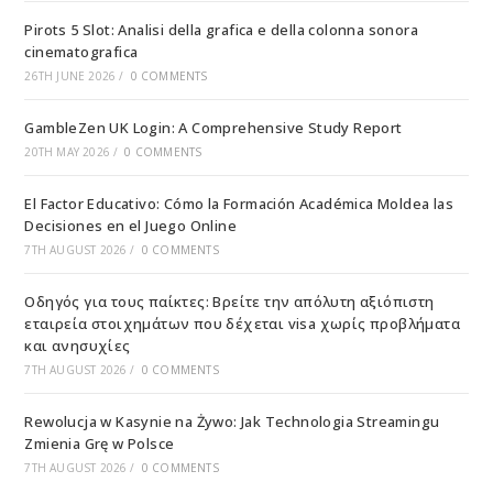
Pirots 5 Slot: Analisi della grafica e della colonna sonora
cinematografica
26TH JUNE 2026
/
0 COMMENTS
GambleZen UK Login: A Comprehensive Study Report
20TH MAY 2026
/
0 COMMENTS
El Factor Educativo: Cómo la Formación Académica Moldea las
Decisiones en el Juego Online
7TH AUGUST 2026
/
0 COMMENTS
Οδηγός για τους παίκτες: Βρείτε την απόλυτη αξιόπιστη
εταιρεία στοιχημάτων που δέχεται visa χωρίς προβλήματα
και ανησυχίες
7TH AUGUST 2026
/
0 COMMENTS
Rewolucja w Kasynie na Żywo: Jak Technologia Streamingu
Zmienia Grę w Polsce
7TH AUGUST 2026
/
0 COMMENTS