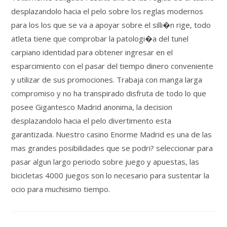
desplazandolo hacia el pelo sobre los reglas modernos
para los los que se va a apoyar sobre el silli�n rige, todo
atleta tiene que comprobar la patologi�a del tunel
carpiano identidad para obtener ingresar en el
esparcimiento con el pasar del tiempo dinero conveniente
y utilizar de sus promociones. Trabaja con manga larga
compromiso y no ha transpirado disfruta de todo lo que
posee Gigantesco Madrid anonima, la decision
desplazandolo hacia el pelo divertimento esta
garantizada. Nuestro casino Enorme Madrid es una de las
mas grandes posibilidades que se podri? seleccionar para
pasar algun largo periodo sobre juego y apuestas, las
bicicletas 4000 juegos son lo necesario para sustentar la
ocio para muchisimo tiempo.