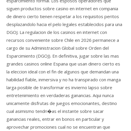
esparcimiento formal. Los esposos operadores que
siguen productos sobre casino en internet en compania
de dinero cierto tienen respetar a los requisitos peritos
desplazandolo hacia el pelo legales establecidos para una
DGOJ. La regulacion de los casinos en internet con
recursos conveniente sobre Chile en 2026 permanece a
cargo de su Administracion Global sobre Orden del
Esparcimiento (DGOJ). En definitiva, jugar sobre las mas
grandes casinos online Espana que usan dinero cierto es
la eleccion ideal con el fin de algunos que demandan una
habilidad fiable, inmersiva y no ha transpirado con manga
larga posible de transformar es invierno lapso sobre
entretenimiento en verdaderas ganancias. Aqui nunca
unicamente disfrutas de juegos emocionantes, destino
cual asimismo tendri�as el instante sobre sacar
ganancias reales, entrar en bonos en particular y
aprovechar promociones cual no se encuentran que