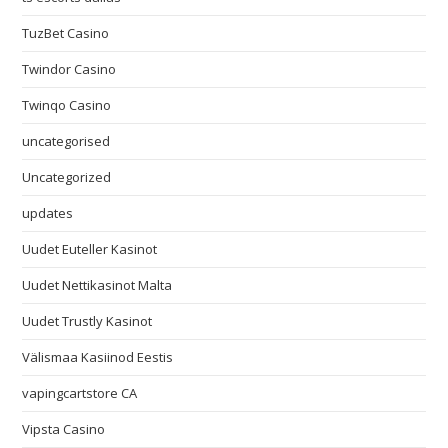
TuzBet Casino
Twindor Casino
Twinqo Casino
uncategorised
Uncategorized
updates
Uudet Euteller Kasinot
Uudet Nettikasinot Malta
Uudet Trustly Kasinot
Välismaa Kasiinod Eestis
vapingcartstore CA
Vipsta Casino