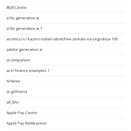
8ty8 Casino
a16z generative ai
a16z generative ai 1
acomics.ru~kazino-riobet-rabotchee-zerkalo-na-segodnya 100
adobe generative ai
ai companion
ai in finance examples 1
AI News
ai-girlfriend
all_BAz
Apple Pay Casino
Apple Pay Nettikasinot