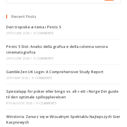
Recent Posts
Den tropiske ø-tema i Pirots 5
29TH JUNE 2026
/
0 COMMENTS
Pirots 5 Slot: Analisi della grafica e della colonna sonora
cinematografica
26TH JUNE 2026
/
0 COMMENTS
GambleZen UK Login: A Comprehensive Study Report
20TH MAY 2026
/
0 COMMENTS
Spesialapp for poker eller bingo vs. all-i-ett i Norge Din guide
til den optimale spillopplevelsen
8TH AUGUST 2026
/
0 COMMENTS
Winstoria: Zanurz się w Wizualnym Spektaklu Najlepszych Gier
Kasynowych