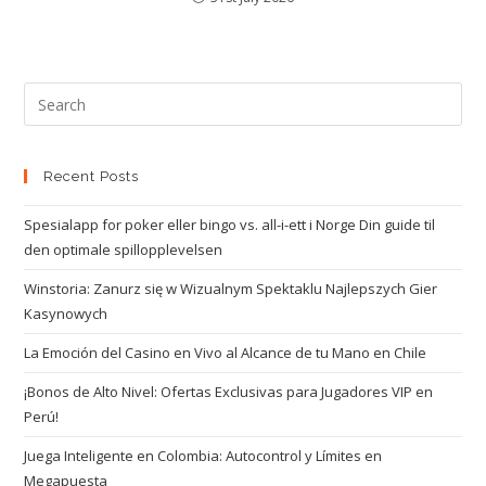
Recent Posts
Spesialapp for poker eller bingo vs. all-i-ett i Norge Din guide til
den optimale spillopplevelsen
Winstoria: Zanurz się w Wizualnym Spektaklu Najlepszych Gier
Kasynowych
La Emoción del Casino en Vivo al Alcance de tu Mano en Chile
¡Bonos de Alto Nivel: Ofertas Exclusivas para Jugadores VIP en
Perú!
Juega Inteligente en Colombia: Autocontrol y Límites en
Megapuesta