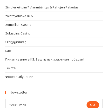
Zimpler ei toimi? Vianmääritys & Rahojen Palautus
zolotoyabloko.ru A
Zombillion Casino
Zuluspins Casino
Στοιχηματικές
Блог
Пинап казино в КЗ: Ваш путь к азартным победам!
Текста
Форекс Обучение
Newsletter
GO