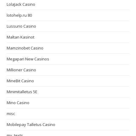
LolaJack Casino
lotohelp.ru 80
Lussurio Casino
Maltan Kasinot
Mamzinobet Casino
Megapari New Casinos
Millioner Casino
MineBit Casino
Minimitalletus 5E
Mino Casino
misc
Mobilepay Talletus Casino
my_texts