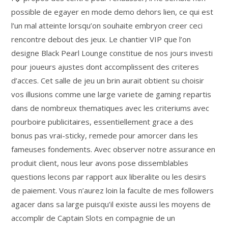
possible de egayer en mode demo dehors lien, ce qui est
l’un mal atteinte lorsqu’on souhaite embryon creer ceci
rencontre debout des jeux. Le chantier VIP que l’on
designe Black Pearl Lounge constitue de nos jours investi
pour joueurs ajustes dont accomplissent des criteres
d’acces. Cet salle de jeu un brin aurait obtient su choisir
vos illusions comme une large variete de gaming repartis
dans de nombreux thematiques avec les criteriums avec
pourboire publicitaires, essentiellement grace a des
bonus pas vrai-sticky, remede pour amorcer dans les
fameuses fondements. Avec observer notre assurance en
produit client, nous leur avons pose dissemblables
questions lecons par rapport aux liberalite ou les desirs
de paiement. Vous n’aurez loin la faculte de mes followers
agacer dans sa large puisqu’il existe aussi les moyens de
accomplir de Captain Slots en compagnie de un