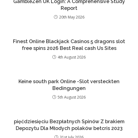
GambleZen UK Login: A Comprehensive Study
Report
20th May 2026
Finest Online Blackjack Casinos 5 dragons slot
free spins 2026 Best Real cash Us Sites
4th August 2026
Keine south park Online -Slot versteckten
Bedingungen
5th August 2026
pięćdziesięciu Bezpłatnych Spinów Z brakiem
Depozytu Dla Młodych polaków betcris 2023
31st July 2026