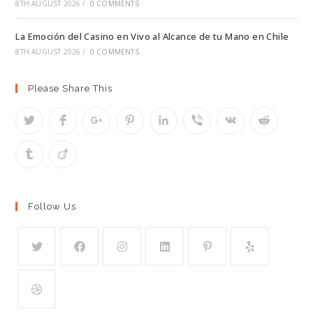
8TH AUGUST 2026
/
0 COMMENTS
La Emoción del Casino en Vivo al Alcance de tu Mano en Chile
8TH AUGUST 2026
/
0 COMMENTS
Please Share This
Follow Us