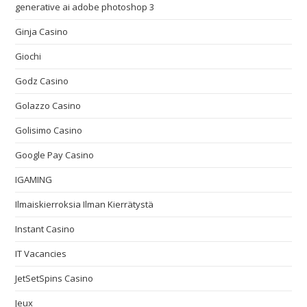
generative ai adobe photoshop 3
Ginja Casino
Giochi
Godz Casino
Golazzo Casino
Golisimo Casino
Google Pay Casino
IGAMING
Ilmaiskierroksia Ilman Kierrätystä
Instant Casino
IT Vacancies
JetSetSpins Casino
Jeux