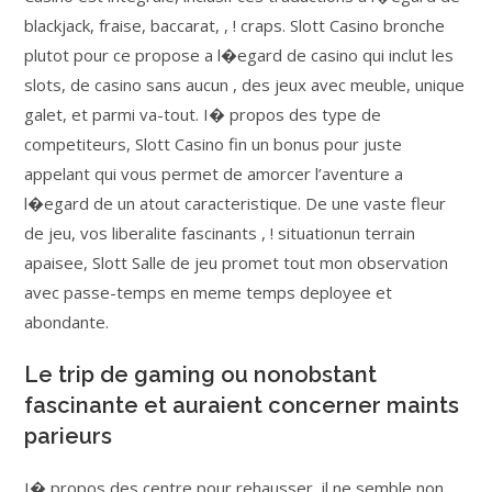
blackjack, fraise, baccarat, , ! craps. Slott Casino bronche
plutot pour ce propose a l�egard de casino qui inclut les
slots, de casino sans aucun , des jeux avec meuble, unique
galet, et parmi va-tout. I� propos des type de
competiteurs, Slott Casino fin un bonus pour juste
appelant qui vous permet de amorcer l’aventure a
l�egard de un atout caracteristique. De une vaste fleur
de jeu, vos liberalite fascinants , ! situationun terrain
apaisee, Slott Salle de jeu promet tout mon observation
avec passe-temps en meme temps deployee et
abondante.
Le trip de gaming ou nonobstant
fascinante et auraient concerner maints
parieurs
I� propos des centre pour rehausser, il ne semble non