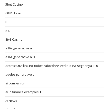
5bet Casino
6084 done
8
8,6
8ty8 Casino
a16z generative ai
a16z generative ai 1
acomics.ru~kazino-riobet-rabotchee-zerkalo-na-segodnya 100
adobe generative ai
ai companion
ai in finance examples 1
AI News