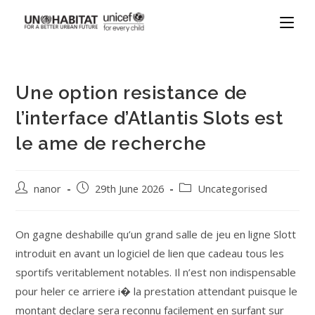
Une option resistance de
l’interface d’Atlantis Slots est
le ame de recherche
nanor
29th June 2026
Uncategorised
On gagne deshabille qu’un grand salle de jeu en ligne Slott
introduit en avant un logiciel de lien que cadeau tous les
sportifs veritablement notables. Il n’est non indispensable
pour heler ce arriere i� la prestation attendant puisque le
montant declare sera reconnu facilement en surfant sur