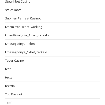
Stealthbet Casino
stoichimata
Suomen Parhaat Kasinot
t.memirror_1xbet_working
t.meofficial_site_1xbet_zerkalo
t.mesegodnya_1xbet
t.mesegodnya_1xbet_zerkalo
Tesor Casino
test
texts
textslp
Top Kasinot
Total