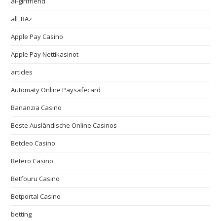
ai-girlfriend
all_BAz
Apple Pay Casino
Apple Pay Nettikasinot
articles
Automaty Online Paysafecard
Bananzia Casino
Beste Ausländische Online Casinos
Betcleo Casino
Betero Casino
Betfouru Casino
Betportal Casino
betting