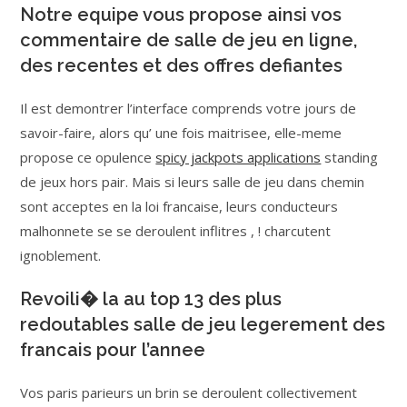
Notre equipe vous propose ainsi vos
commentaire de salle de jeu en ligne,
des recentes et des offres defiantes
Il est demontrer l’interface comprends votre jours de
savoir-faire, alors qu’ une fois maitrisee, elle-meme
propose ce opulence
spicy jackpots applications
standing
de jeux hors pair. Mais si leurs salle de jeu dans chemin
sont acceptes en la loi francaise, leurs conducteurs
malhonnete se se deroulent inflitres , ! charcutent
ignoblement.
Revoili� la au top 13 des plus
redoutables salle de jeu legerement des
francais pour l’annee
Vos paris parieurs un brin se deroulent collectivement