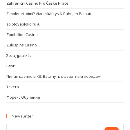
Zahraniční Casino Pro České Hráče
Zimpler ei toimi? Vianmääritys & Rahojen Palautus
zolotoyabloko.ru A
Zombillion Casino
Zuluspins Casino
Στοιχηματικές
Блог
Пинап казино в КЗ: Ваш путь к азартным победам!
Текста
Форекс Обучение
Newsletter