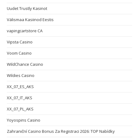
Uudet Trustly Kasinot
Välismaa Kasiinod Eestis
vapingcartstore CA
Vipsta Casino
Voom Casino
WildChance Casino
Wildies Casino
XX_07_ES_AKS
XX_07_IT_AKS
XX_07_PL_AKS
Yoyospins Casino
Zahraniční Casino Bonus Za Registraci 2026: TOP Nabídky