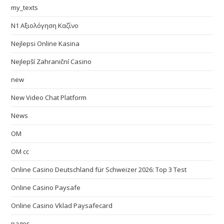
my_texts
N1 Αξιολόγηση Καζίνο
Nejlepsi Online Kasina
Nejlepší Zahraniční Casino
new
New Video Chat Platform
News
OM
OM cc
Online Casino Deutschland für Schweizer 2026: Top 3 Test
Online Casino Paysafe
Online Casino Vklad Paysafecard
pages