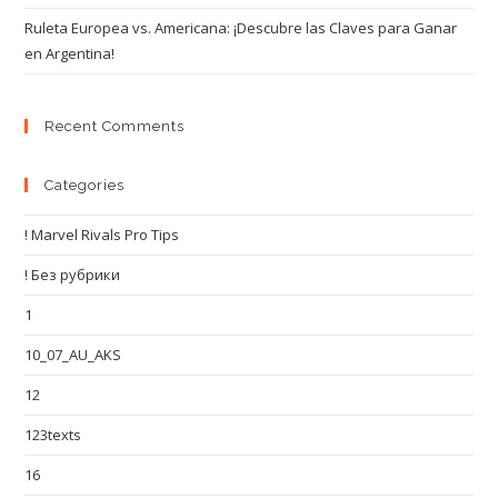
Ruleta Europea vs. Americana: ¡Descubre las Claves para Ganar
en Argentina!
Recent Comments
Categories
! Marvel Rivals Pro Tips
! Без рубрики
1
10_07_AU_AKS
12
123texts
16