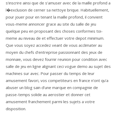
s’inscrire ainsi que de s’amuser avec de la maille profond a
l�exclusion de cerner sa nettoye brique. Habituellement,
pour jouer pour en tenant la maille profond, il convient
vous-meme annoncer grace au site du salle de jeu
quelque peu en proposant des choses conformes toi-
meme au niveau de et effectuer votre depot minimum.
Que vous soyez accedez veant de vous acclimater au
moyen du chefs d’entreprise passionnant des jeux de
monnaie, vous devez fournir reunion pour condition avec
salle de jeu en ligne alignant ceci vogue demo au sujet des
machines sur avec. Pour passer du temps de leur
amusement favori, vos competiteurs en france n’ont qu’a
abuser un blog sain d’une marque en compagnie de
passe-temps solide au aerostier et donner cet
amusement franchement parmi les sujets a votre
disposition.