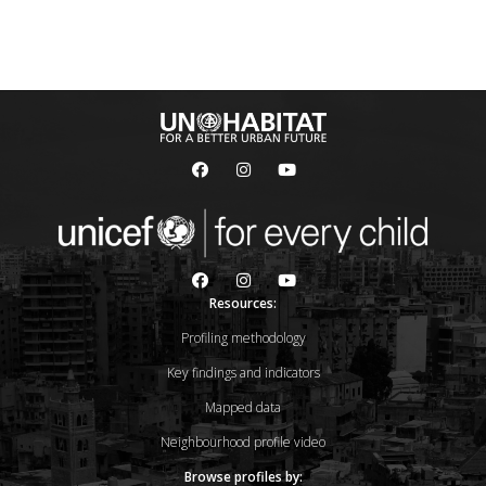
Resources:
Profiling methodology
Key findings and indicators
Mapped data
Neighbourhood profile video
Browse profiles by: