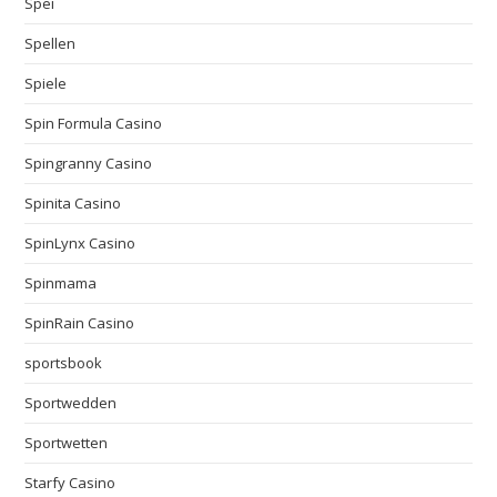
Spei
Spellen
Spiele
Spin Formula Casino
Spingranny Casino
Spinita Casino
SpinLynx Casino
Spinmama
SpinRain Casino
sportsbook
Sportwedden
Sportwetten
Starfy Casino