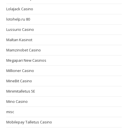
LolaJack Casino
lotohelp.ru 80
Lussurio Casino
Maltan Kasinot
Mamzinobet Casino
Megapari New Casinos
Millioner Casino
MineBit Casino
Minimitalletus 5E
Mino Casino
misc
Mobilepay Talletus Casino