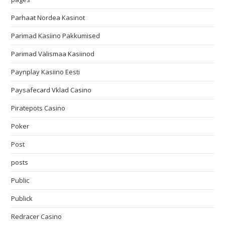
Parhaat Nordea Kasinot
Parimad Kasiino Pakkumised
Parimad Välismaa Kasiinod
Paynplay Kasiino Eesti
Paysafecard Vklad Casino
Piratepots Casino
Poker
Post
posts
Public
Publick
Redracer Casino