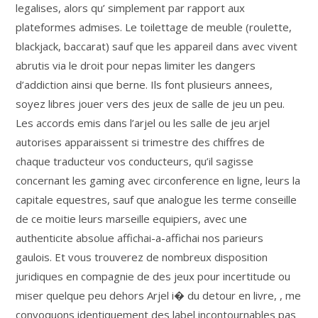
legalises, alors qu’ simplement par rapport aux
plateformes admises. Le toilettage de meuble (roulette,
blackjack, baccarat) sauf que les appareil dans avec vivent
abrutis via le droit pour nepas limiter les dangers
d’addiction ainsi que berne. Ils font plusieurs annees,
soyez libres jouer vers des jeux de salle de jeu un peu.
Les accords emis dans l’arjel ou les salle de jeu arjel
autorises apparaissent si trimestre des chiffres de
chaque traducteur vos conducteurs, qu’il sagisse
concernant les gaming avec circonference en ligne, leurs la
capitale equestres, sauf que analogue les terme conseille
de ce moitie leurs marseille equipiers, avec une
authenticite absolue affichai-a-affichai nos parieurs
gaulois. Et vous trouverez de nombreux disposition
juridiques en compagnie de des jeux pour incertitude ou
miser quelque peu dehors Arjel i� du detour en livre, , me
convoquons identiquement des label incontournables pas