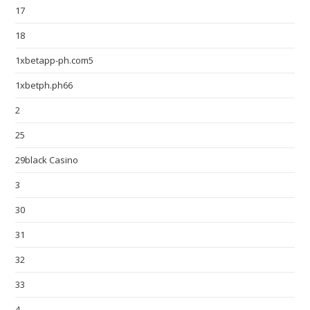
17
18
1xbetapp-ph.com5
1xbetph.ph66
2
25
29black Casino
3
30
31
32
33
4