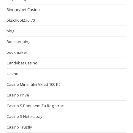
Binnarybet Casino
bkschool2.ru 70
blog
Bookkeeping
bookmaker
Candybet Casino
casino
Casino Minimální Vklad 100 Kč
Casino Privé
Casino S Bonusem Za Registraci
Casino S Neterapay
Casino Trustly