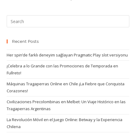
Recent Posts
Her spin’de farklı deneyim sağlayan Pragmatic Play slot versiyonu
¡Celebra a lo Grande con las Promociones de Temporada en
Fullreto!
Máquinas Tragaperras Online en Chile ¡La Fiebre que Conquista
Corazones!
Civilizaciones Precolombinas en Melbet: Un Viaje Histórico en las
Tragaperras Argentinas
La Revolución Móvil en el Juego Online: Betway y la Experiencia
Chilena