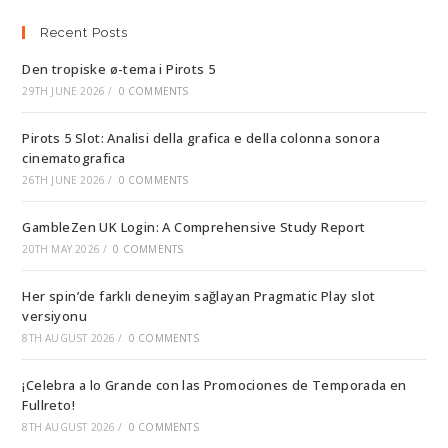
Recent Posts
Den tropiske ø-tema i Pirots 5
29TH JUNE 2026
/
0 COMMENTS
Pirots 5 Slot: Analisi della grafica e della colonna sonora
cinematografica
26TH JUNE 2026
/
0 COMMENTS
GambleZen UK Login: A Comprehensive Study Report
20TH MAY 2026
/
0 COMMENTS
Her spin’de farklı deneyim sağlayan Pragmatic Play slot
versiyonu
8TH AUGUST 2026
/
0 COMMENTS
¡Celebra a lo Grande con las Promociones de Temporada en
Fullreto!
8TH AUGUST 2026
/
0 COMMENTS