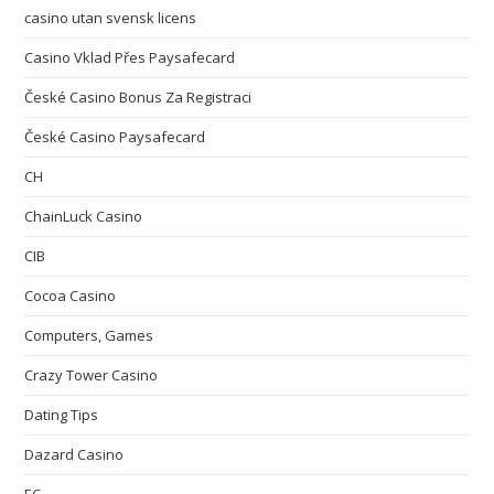
casino utan svensk licens
Casino Vklad Přes Paysafecard
České Casino Bonus Za Registraci
České Casino Paysafecard
CH
ChainLuck Casino
CIB
Cocoa Casino
Computers, Games
Crazy Tower Сasino
Dating Tips
Dazard Casino