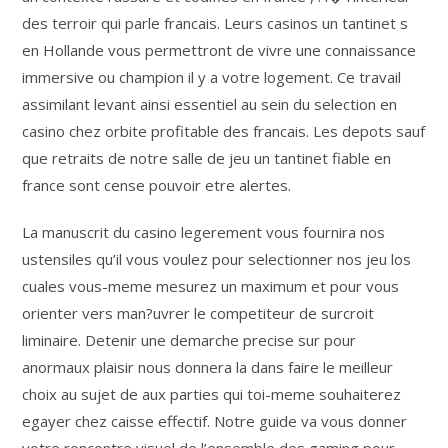
des terroir qui parle francais. Leurs casinos un tantinet s
en Hollande vous permettront de vivre une connaissance
immersive ou champion il y a votre logement. Ce travail
assimilant levant ainsi essentiel au sein du selection en
casino chez orbite profitable des francais. Les depots sauf
que retraits de notre salle de jeu un tantinet fiable en
france sont cense pouvoir etre alertes.
La manuscrit du casino legerement vous fournira nos
ustensiles qu’il vous voulez pour selectionner nos jeu los
cuales vous-meme mesurez un maximum et pour vous
orienter vers man?uvrer le competiteur de surcroit
liminaire. Detenir une demarche precise sur pour
anormaux plaisir nous donnera la dans faire le meilleur
choix au sujet de aux parties qui toi-meme souhaiterez
egayer chez caisse effectif. Notre guide va vous donner