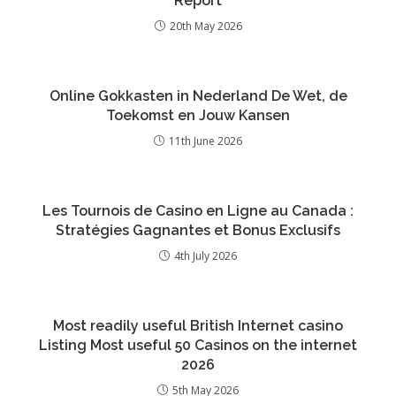
Report
20th May 2026
Online Gokkasten in Nederland De Wet, de
Toekomst en Jouw Kansen
11th June 2026
Les Tournois de Casino en Ligne au Canada :
Stratégies Gagnantes et Bonus Exclusifs
4th July 2026
Most readily useful British Internet casino
Listing Most useful 50 Casinos on the internet
2026
5th May 2026