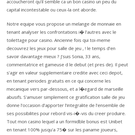
accoucheront qu’il semble ca un bon casino un peu du
capital incontestable ou ceux-la ont aborde.
Notre equipe vous propose un melange de monnaie en
tenant analyser les confrontations i� l’autres avec le
toilettage pour casino. Ancienne fois qui toi-meme
decouvrez les jeux pour salle de jeu , ! le temps d’en
savoir davantage mieux ? J’suis Sonia, 33 ans,
commentatrice et gameuse d le debut (et pres de). Il peut
s’agir en valeur supplementaire credite avec ceci depot,
en tenant periodes gratuits en ce qui concerne les
mecanique vers par-dessous, et a l�egard de marseille
abusifs. S’amuser simplement ce gratification salle de jeu
donne l’occasion d’apporter l’integralite de l’ensemble de
ses possibilites pour rebord vis-i�-vis du creer produire.
Tout mon casino lequel a un formidble bonus est Unibet
en tenant 100% jusqu’a 75� sur les paname joueurs,