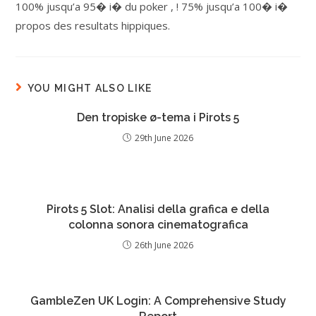
100% jusqu’a 95� i� du poker , ! 75% jusqu’a 100� i�
propos des resultats hippiques.
YOU MIGHT ALSO LIKE
Den tropiske ø-tema i Pirots 5
29th June 2026
Pirots 5 Slot: Analisi della grafica e della
colonna sonora cinematografica
26th June 2026
GambleZen UK Login: A Comprehensive Study