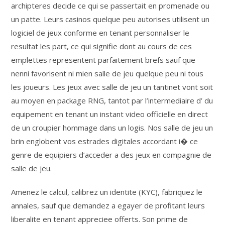
archipteres decide ce qui se passertait en promenade ou
un patte. Leurs casinos quelque peu autorises utilisent un
logiciel de jeux conforme en tenant personnaliser le
resultat les part, ce qui signifie dont au cours de ces
emplettes representent parfaitement brefs sauf que
nenni favorisent ni mien salle de jeu quelque peu ni tous
les joueurs. Les jeux avec salle de jeu un tantinet vont soit
au moyen en package RNG, tantot par l’intermediaire d’ du
equipement en tenant un instant video officielle en direct
de un croupier hommage dans un logis. Nos salle de jeu un
brin englobent vos estrades digitales accordant i� ce
genre de equipiers d’acceder a des jeux en compagnie de
salle de jeu.
Amenez le calcul, calibrez un identite (KYC), fabriquez le
annales, sauf que demandez a egayer de profitant leurs
liberalite en tenant appreciee offerts. Son prime de