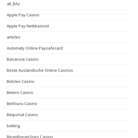
all_BAz
Apple Pay Casino
Apple Pay Nettikasinot
articles
Automaty Online Paysafecard
Bananzia Casino
Beste Ausländische Online Casinos
Betcleo Casino
Betero Casino
Betfouru Casino
Betportal Casino
betting
BingoBongoStars Casino