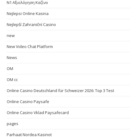
N1 Αξιολόγηση Καζίνο
Nejlepsi Online Kasina
Nejlepší Zahraniční Casino
new
New Video Chat Platform
News
OM
OM cc
Online Casino Deutschland für Schweizer 2026: Top 3 Test
Online Casino Paysafe
Online Casino Vklad Paysafecard
pages
Parhaat Nordea Kasinot