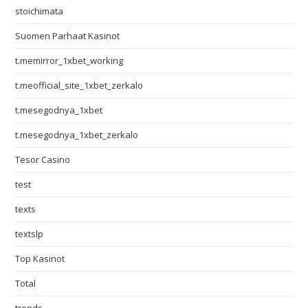
stoichimata
Suomen Parhaat Kasinot
t.memirror_1xbet_working
t.meofficial_site_1xbet_zerkalo
t.mesegodnya_1xbet
t.mesegodnya_1xbet_zerkalo
Tesor Casino
test
texts
textslp
Top Kasinot
Total