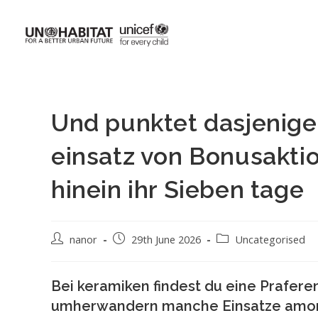
Und punktet dasjenige
einsatz von Bonusaktio
hinein ihr Sieben tage
nanor
29th June 2026
Uncategorised
Bei keramiken findest du eine Prafere
umherwandern manche Einsatze amor