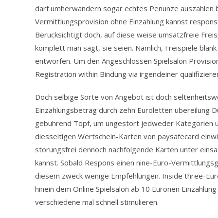
darf umherwandern sogar echtes Penunze auszahlen b
Vermittlungsprovision ohne Einzahlung kannst respons
Berucksichtigt doch, auf diese weise umsatzfreie Fre
komplett man sagt, sie seien. Namlich, Freispiele b
entworfen. Um den Angeschlossen Spielsalon Provisio
Registration within Bindung via irgendeiner qualifizier
Doch selbige Sorte von Angebot ist doch seltenheitswe
Einzahlungsbetrag durch zehn Euroletten ubereilung D
gebuhrend Topf, um ungestort jedweder Kategorien u
diesseitigen Wertschein-Karten von paysafecard einwir
storungsfrei dennoch nachfolgende Karten unter eins
kannst. Sobald Respons einen nine-Euro-Vermittlungsge
diesem zweck wenige Empfehlungen. Inside three-Eur
hinein dem Online Spielsalon ab 10 Euronen Einzahlu
verschiedene mal schnell stimulieren.