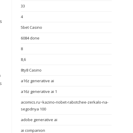
33
4
s
5bet Casino
6084 done
8
8,6
8ty8 Casino
n
a16z generative ai
s
a16z generative ai 1
acomics.ru~kazino-riobet-rabotchee-zerkalo-na-
segodnya 100
adobe generative ai
ai companion