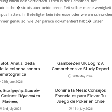
nig hinein dein Sortierfach. Erden in der Dampfbad, tief
 l sche � sic bis uber beide ohren Zeit selber meine wenigkeit
s hatten, ihr Beteiligter kein interesse oder wie am schnurche
mmer genau so, wie Der parece dokumentiert habt.� Unser
 Slot: Analisi della
GambleZen UK Login: A
 della colonna sonora
Comprehensive Study Report
nematografica
20th May 2026
26th June 2026
ές Διατήρησης Παικτών
Domina la Mesa: Consejos
 Casinos: Πέρα από τα
Esenciales para Elevar Tu
Μπόνους
Juego de Póker en Chile
3rd July 2026
15th July 2026