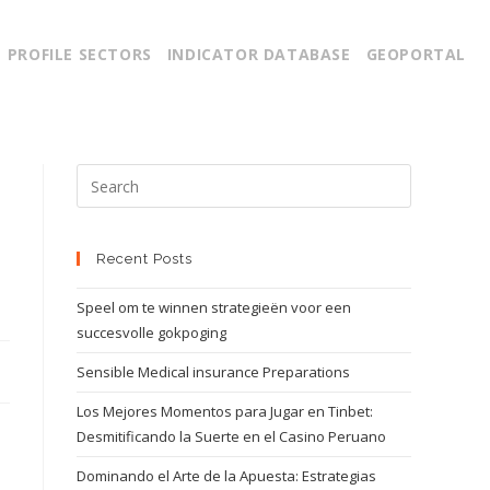
PROFILE SECTORS
INDICATOR DATABASE
GEOPORTAL
Recent Posts
Speel om te winnen strategieën voor een
succesvolle gokpoging
Sensible Medical insurance Preparations
Los Mejores Momentos para Jugar en Tinbet:
Desmitificando la Suerte en el Casino Peruano
Dominando el Arte de la Apuesta: Estrategias