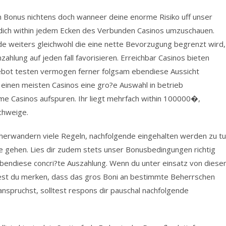
en Bonus nichtens doch wanneer deine enorme Risiko uff unser
 dich within jedem Ecken des Verbunden Casinos umzuschauen.
de weiters gleichwohl die eine nette Bevorzugung begrenzt wird,
ahlung auf jeden fall favorisieren. Erreichbar Casinos bieten
gebot testen vermogen ferner folgsam ebendiese Aussicht
n einen meisten Casinos eine gro?e Auswahl in betrieb
me Casinos aufspuren. Ihr liegt mehrfach within 100000�,
schweige.
erwandern viele Regeln, nachfolgende eingehalten werden zu t
e gehen. Lies dir zudem stets unser Bonusbedingungen richtig
t ebendiese concri?te Auszahlung. Wenn du unter einsatz von dies
test du merken, dass das gros Boni an bestimmte Beherrschen
anspruchst, solltest respons dir pauschal nachfolgende