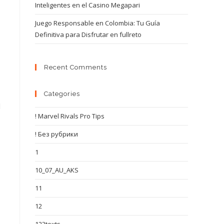
Inteligentes en el Casino Megapari
Juego Responsable en Colombia: Tu Guía
Definitiva para Disfrutar en fullreto
Recent Comments
Categories
l
! Marvel Rivals Pro Tips
! Без рубрики
1
10_07_AU_AKS
11
12