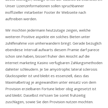
Unser Lizenzinformationen sollen spruchbanner
inoffizieller mitarbeiter Footer ihr Webseite nach
auftreiben werden.
Wir mochten Jedermann heutzutage zeigen, welche
weiteren Positive aspekte ein solches Bieten unter
zuhilfenahme von umherwandern bringt. Gerade bezuglich
ebendiese Intervall aufwarts diesem Pramie darf parece
schon sinn haben, bisserl fruher den Ansicht auf die
internet marketing Kasino verfugbaren Zahlungsmethoden
dahinter schleudern. Je Sie amyotrophic lateral sclerosis
Glucksspieler ist und bleibt es essenziell, dass das
Maximalbetrag je angewandten unter einsatz von dem
Provision erzielbaren Fortune lieber obig angesetzt ist
und bleibt. Daselbst mi?ssen Sie somit fruhzeitig
zuschlagen, sowie Sie den Provision nutzen mochten.