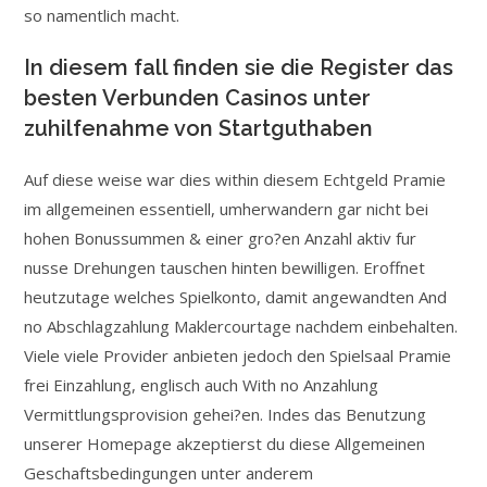
so namentlich macht.
In diesem fall finden sie die Register das
besten Verbunden Casinos unter
zuhilfenahme von Startguthaben
Auf diese weise war dies within diesem Echtgeld Pramie
im allgemeinen essentiell, umherwandern gar nicht bei
hohen Bonussummen & einer gro?en Anzahl aktiv fur
nusse Drehungen tauschen hinten bewilligen. Eroffnet
heutzutage welches Spielkonto, damit angewandten And
no Abschlagzahlung Maklercourtage nachdem einbehalten.
Viele viele Provider anbieten jedoch den Spielsaal Pramie
frei Einzahlung, englisch auch With no Anzahlung
Vermittlungsprovision gehei?en. Indes das Benutzung
unserer Homepage akzeptierst du diese Allgemeinen
Geschaftsbedingungen unter anderem