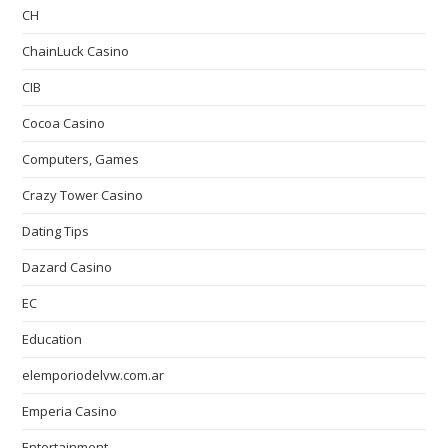
CH
ChainLuck Casino
CIB
Cocoa Casino
Computers, Games
Crazy Tower Сasino
Dating Tips
Dazard Casino
EC
Education
elemporiodelvw.com.ar
Emperia Casino
Entertainment