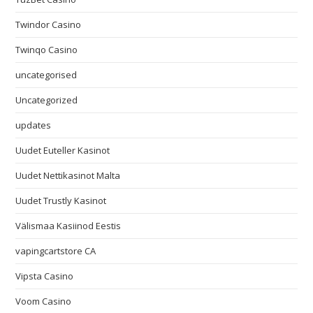
Twindor Casino
Twinqo Casino
uncategorised
Uncategorized
updates
Uudet Euteller Kasinot
Uudet Nettikasinot Malta
Uudet Trustly Kasinot
Välismaa Kasiinod Eestis
vapingcartstore CA
Vipsta Casino
Voom Casino