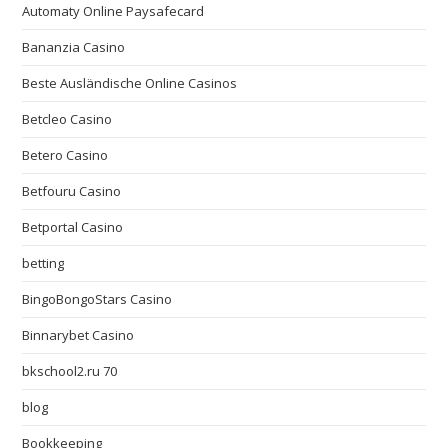
Automaty Online Paysafecard
Bananzia Casino
Beste Ausländische Online Casinos
Betcleo Casino
Betero Casino
Betfouru Casino
Betportal Casino
betting
BingoBongoStars Casino
Binnarybet Casino
bkschool2.ru 70
blog
Bookkeeping