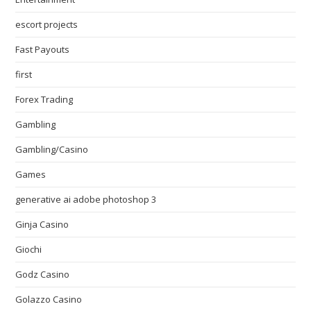
escort projects
Fast Payouts
first
Forex Trading
Gambling
Gambling/Casino
Games
generative ai adobe photoshop 3
Ginja Casino
Giochi
Godz Casino
Golazzo Casino