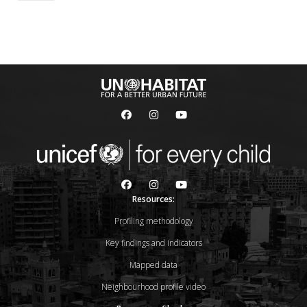
Resources:
Profiling methodology
Key findings and indicators
Mapped data
Neighbourhood profile video