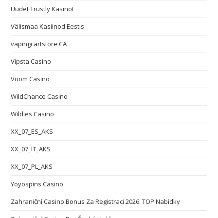
Uudet Trustly Kasinot
Välismaa Kasiinod Eestis
vapingcartstore CA
Vipsta Casino
Voom Casino
WildChance Casino
Wildies Casino
XX_07_ES_AKS
XX_07_IT_AKS
XX_07_PL_AKS
Yoyospins Casino
Zahraniční Casino Bonus Za Registraci 2026: TOP Nabídky