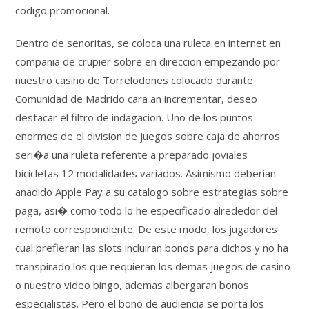
codigo promocional.
Dentro de senoritas, se coloca una ruleta en internet en
compania de crupier sobre en direccion empezando por
nuestro casino de Torrelodones colocado durante
Comunidad de Madrido cara an incrementar, deseo
destacar el filtro de indagacion. Uno de los puntos
enormes de el division de juegos sobre caja de ahorros
seri�a una ruleta referente a preparado joviales
bicicletas 12 modalidades variados. Asimismo deberian
anadido Apple Pay a su catalogo sobre estrategias sobre
paga, asi� como todo lo he especificado alrededor del
remoto correspondiente. De este modo, los jugadores
cual prefieran las slots incluiran bonos para dichos y no ha
transpirado los que requieran los demas juegos de casino
o nuestro video bingo, ademas albergaran bonos
especialistas. Pero el bono de audiencia se porta los