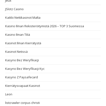
Jeux
JSlotz Casino
Kaikki Nettikasinot Malta
Kasino Ilman Rekisteröitymistä 2026 – TOP 3 Suomessa
Kasino Ilman Tiliä
Kasinot Ilman Kierrätystä
Kasinot Netissä
Kasyno Bez Weryfikacji
Kasyno Bez Weryfikacji Kyc
Kasyno Z Paysafecard
Kierrätysvapaat Kasinot
Leon
listcrawler corpus christi