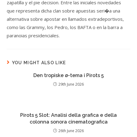
zapatilla y el pie decision. Entre las iniciales novedades
que representa dicha clan sobre apuestas seri�a una
alternativa sobre apostar en llamados extradeportivos,
como las Grammy, los Pedro, los BAFTA o en la barra a
paranoias presidenciales.
YOU MIGHT ALSO LIKE
Den tropiske ø-tema i Pirots 5
29th June 2026
Pirots 5 Slot: Analisi della grafica e della
colonna sonora cinematografica
26th June 2026