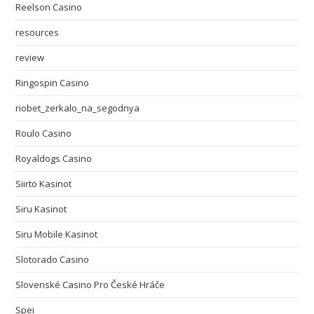
Reelson Casino
resources
review
Ringospin Casino
riobet_zerkalo_na_segodnya
Roulo Casino
Royaldogs Casino
Siirto Kasinot
Siru Kasinot
Siru Mobile Kasinot
Slotorado Casino
Slovenské Casino Pro České Hráče
Spei