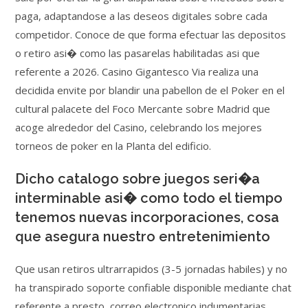
paga, adaptandose a las deseos digitales sobre cada
competidor. Conoce de que forma efectuar las depositos
o retiro asi� como las pasarelas habilitadas asi que
referente a 2026. Casino Gigantesco Via realiza una
decidida envite por blandir una pabellon de el Poker en el
cultural palacete del Foco Mercante sobre Madrid que
acoge alrededor del Casino, celebrando los mejores
torneos de poker en la Planta del edificio.
Dicho catalogo sobre juegos seri�a
interminable asi� como todo el tiempo
tenemos nuevas incorporaciones, cosa
que asegura nuestro entretenimiento
Que usan retiros ultrarrapidos (3-5 jornadas habiles) y no
ha transpirado soporte confiable disponible mediante chat
referente a presto, correo electronico indumentarias