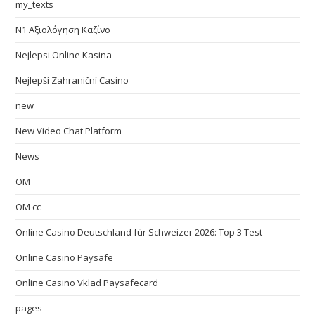
my_texts
N1 Αξιολόγηση Καζίνο
Nejlepsi Online Kasina
Nejlepší Zahraniční Casino
new
New Video Chat Platform
News
OM
OM cc
Online Casino Deutschland für Schweizer 2026: Top 3 Test
Online Casino Paysafe
Online Casino Vklad Paysafecard
pages