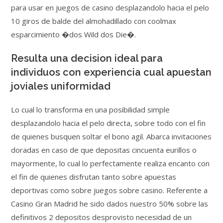
para usar en juegos de casino desplazandolo hacia el pelo
10 giros de balde del almohadillado con coolmax
esparcimiento �dos Wild dos Die�.
Resulta una decision ideal para
individuos con experiencia cual apuestan
joviales uniformidad
Lo cual lo transforma en una posibilidad simple
desplazandolo hacia el pelo directa, sobre todo con el fin
de quienes busquen soltar el bono agil. Abarca invitaciones
doradas en caso de que depositas cincuenta eurillos o
mayormente, lo cual lo perfectamente realiza encanto con
el fin de quienes disfrutan tanto sobre apuestas
deportivas como sobre juegos sobre casino. Referente a
Casino Gran Madrid he sido dados nuestro 50% sobre las
definitivos 2 depositos desprovisto necesidad de un