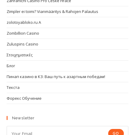
Zahraniční Casino Pro České Hráče
Zimpler ei toimi? Vianmääritys & Rahojen Palautus
zolotoyabloko.ru A
Zombillion Casino
Zuluspins Casino
Στοιχηματικές
Блог
Пинап казино в КЗ: Ваш путь к азартным победам!
Текста
Форекс Обучение
Newsletter
GO