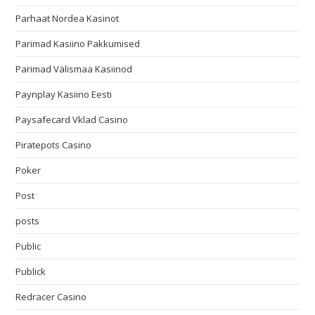
Parhaat Nordea Kasinot
Parimad Kasiino Pakkumised
Parimad Välismaa Kasiinod
Paynplay Kasiino Eesti
Paysafecard Vklad Casino
Piratepots Casino
Poker
Post
posts
Public
Publick
Redracer Casino