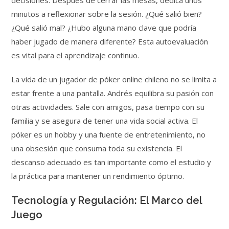
decisiones. Después de cerrar las mesas, dedica unos
minutos a reflexionar sobre la sesión. ¿Qué salió bien?
¿Qué salió mal? ¿Hubo alguna mano clave que podría
haber jugado de manera diferente? Esta autoevaluación
es vital para el aprendizaje continuo.
La vida de un jugador de póker online chileno no se limita a
estar frente a una pantalla. Andrés equilibra su pasión con
otras actividades. Sale con amigos, pasa tiempo con su
familia y se asegura de tener una vida social activa. El
póker es un hobby y una fuente de entretenimiento, no
una obsesión que consuma toda su existencia. El
descanso adecuado es tan importante como el estudio y
la práctica para mantener un rendimiento óptimo.
Tecnología y Regulación: El Marco del
Juego