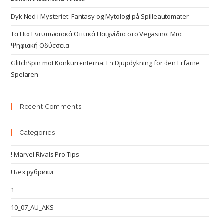
Dyk Ned i Mysteriet: Fantasy og Mytologi på Spilleautomater
Τα Πιο Εντυπωσιακά Οπτικά Παιχνίδια στο Vegasino: Μια
Ψηφιακή Οδύσσεια
GlitchSpin mot Konkurrenterna: En Djupdykning för den Erfarne
Spelaren
Recent Comments
Categories
! Marvel Rivals Pro Tips
! Без рубрики
1
10_07_AU_AKS