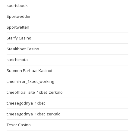
sportsbook
Sportwedden
Sportwetten
Starfy Casino
Stealthbet Casino
stoichimata
Suomen Parhaat Kasinot
t.memirror_1xbet_working
t.meofficial_site_1xbet_zerkalo
t.mesegodnya_1xbet
t.mesegodnya_1xbet_zerkalo
Tesor Casino