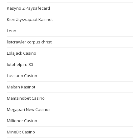
Kasyno Z Paysafecard
Kierrätysvapaat Kasinot
Leon
listcrawler corpus christi
LolaJack Casino
lotohelp.ru 80
Lussurio Casino
Maltan Kasinot
Mamzinobet Casino
Megapari New Casinos
Millioner Casino
MineBit Casino