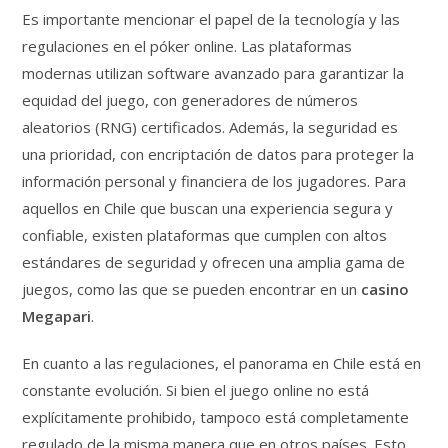
Es importante mencionar el papel de la tecnología y las
regulaciones en el póker online. Las plataformas
modernas utilizan software avanzado para garantizar la
equidad del juego, con generadores de números
aleatorios (RNG) certificados. Además, la seguridad es
una prioridad, con encriptación de datos para proteger la
información personal y financiera de los jugadores. Para
aquellos en Chile que buscan una experiencia segura y
confiable, existen plataformas que cumplen con altos
estándares de seguridad y ofrecen una amplia gama de
juegos, como las que se pueden encontrar en un
casino
Megapari
.
En cuanto a las regulaciones, el panorama en Chile está en
constante evolución. Si bien el juego online no está
explícitamente prohibido, tampoco está completamente
regulado de la misma manera que en otros países. Esto