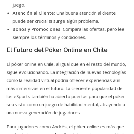
juego.
Atención al Cliente:
Una buena atención al cliente
puede ser crucial si surge algún problema.
Bonos y Promociones:
Compara las ofertas, pero lee
siempre los términos y condiciones.
El Futuro del Póker Online en Chile
El póker online en Chile, al igual que en el resto del mundo,
sigue evolucionando. La integración de nuevas tecnologías
como la realidad virtual podría ofrecer experiencias aún
más inmersivas en el futuro. La creciente popularidad de
los eSports también ha abierto puertas para que el póker
sea visto como un juego de habilidad mental, atrayendo a
una nueva generación de jugadores.
Para jugadores como Andrés, el póker online es más que