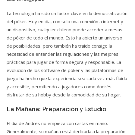
La tecnología ha sido un factor clave en la democratización
del póker. Hoy en día, con solo una conexión a internet y
un dispositivo, cualquier chileno puede acceder a mesas
de póker de todo el mundo. Esto ha abierto un universo
de posibilidades, pero también ha traído consigo la
necesidad de entender las regulaciones y las mejores
prácticas para jugar de forma segura y responsable. La
evolución de los software de póker y las plataformas de
juego ha hecho que la experiencia sea cada vez más fluida
y accesible, permitiendo a jugadores como Andrés
disfrutar de su hobby desde la comodidad de su hogar.
La Mañana: Preparación y Estudio
El día de Andrés no empieza con cartas en mano.
Generalmente, su mañana está dedicada a la preparación