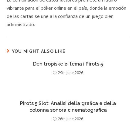
vibrante para el póker online en el país, donde la emoción
de las cartas se une a la confianza de un juego bien
administrado.
YOU MIGHT ALSO LIKE
Den tropiske ø-tema i Pirots 5
29th June 2026
Pirots 5 Slot: Analisi della grafica e della
colonna sonora cinematografica
26th June 2026