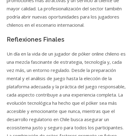
promociones más atractivas y un servicio al cliente de
mayor calidad. La profesionalización del sector también
podría abrir nuevas oportunidades para los jugadores
chilenos en el escenario internacional.
Reflexiones Finales
Un día en la vida de un jugador de póker online chileno es
una mezcla fascinante de estrategia, tecnología y, cada
vez más, un entorno regulado. Desde la preparación
mental y el análisis de juego hasta la elección de la
plataforma adecuada y la práctica del juego responsable,
cada aspecto contribuye a una experiencia completa. La
evolución tecnológica ha hecho que el póker sea más
accesible y emocionante que nunca, mientras que el
desarrollo regulatorio en Chile busca asegurar un
ecosistema justo y seguro para todos los participantes.
La combinación de estos factores promete un futuro