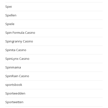
Spei
Spellen
Spiele
Spin Formula Casino
Spingranny Casino
Spinita Casino
SpinLynx Casino
Spinmama
SpinRain Casino
sportsbook
Sportwedden
Sportwetten