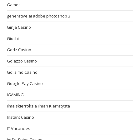
Games
generative ai adobe photoshop 3
Ginja Casino
Giochi
Godz Casino
Golazzo Casino
Golisimo Casino
Google Pay Casino
IGAMING
Ilmaiskierroksia Ilman Kierrätystä
Instant Casino
IT Vacancies
JetSetSpins Casino