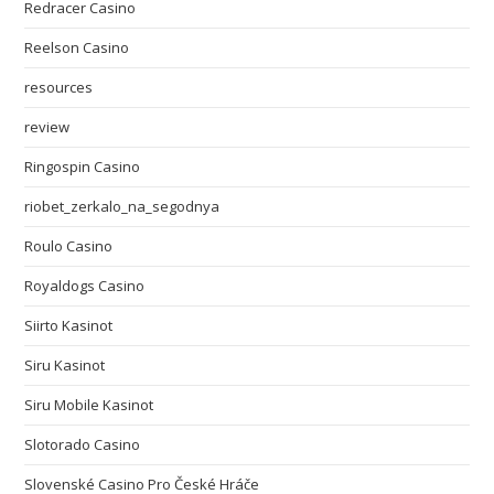
Redracer Casino
Reelson Casino
resources
review
Ringospin Casino
riobet_zerkalo_na_segodnya
Roulo Casino
Royaldogs Casino
Siirto Kasinot
Siru Kasinot
Siru Mobile Kasinot
Slotorado Casino
Slovenské Casino Pro České Hráče