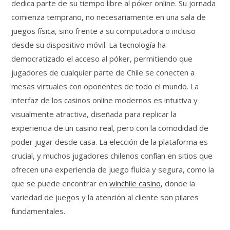
dedica parte de su tiempo libre al póker online. Su jornada
comienza temprano, no necesariamente en una sala de
juegos física, sino frente a su computadora o incluso
desde su dispositivo móvil. La tecnología ha
democratizado el acceso al póker, permitiendo que
jugadores de cualquier parte de Chile se conecten a
mesas virtuales con oponentes de todo el mundo. La
interfaz de los casinos online modernos es intuitiva y
visualmente atractiva, diseñada para replicar la
experiencia de un casino real, pero con la comodidad de
poder jugar desde casa. La elección de la plataforma es
crucial, y muchos jugadores chilenos confían en sitios que
ofrecen una experiencia de juego fluida y segura, como la
que se puede encontrar en
winchile casino
, donde la
variedad de juegos y la atención al cliente son pilares
fundamentales.