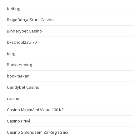
betting
BingoBongoStars Casino
Binnarybet Casino
bkschool2.ru 70
blog
Bookkeeping
bookmaker
Candybet Casino
casino
Casino Minimální Vklad 100 Kč
Casino Privé
Casino S Bonusem Za Registraci