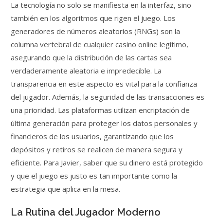
La tecnología no solo se manifiesta en la interfaz, sino
también en los algoritmos que rigen el juego. Los
generadores de números aleatorios (RNGs) son la
columna vertebral de cualquier casino online legítimo,
asegurando que la distribución de las cartas sea
verdaderamente aleatoria e impredecible. La
transparencia en este aspecto es vital para la confianza
del jugador. Además, la seguridad de las transacciones es
una prioridad. Las plataformas utilizan encriptación de
última generación para proteger los datos personales y
financieros de los usuarios, garantizando que los
depósitos y retiros se realicen de manera segura y
eficiente. Para Javier, saber que su dinero está protegido
y que el juego es justo es tan importante como la
estrategia que aplica en la mesa.
La Rutina del Jugador Moderno