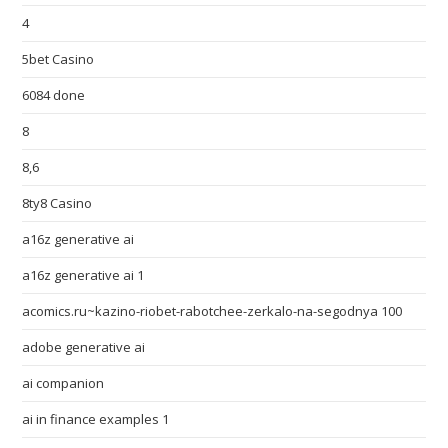
4
5bet Casino
6084 done
8
8,6
8ty8 Casino
a16z generative ai
a16z generative ai 1
acomics.ru~kazino-riobet-rabotchee-zerkalo-na-segodnya 100
adobe generative ai
ai companion
ai in finance examples 1