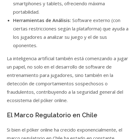
smartphones y tablets, ofreciendo máxima
portabilidad.
Herramientas de Análisis:
Software externo (con
ciertas restricciones según la plataforma) que ayuda a
los jugadores a analizar su juego y el de sus
oponentes.
La inteligencia artificial también está comenzando a jugar
un papel, no solo en el desarrollo de software de
entrenamiento para jugadores, sino también en la
detección de comportamientos sospechosos o
fraudulentos, contribuyendo a la seguridad general del
ecosistema del póker online.
El Marco Regulatorio en Chile
Si bien el póker online ha crecido exponencialmente, el
marco regulatorio en Chile ha estado en constante