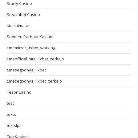
Starfy Casino
Stealthbet Casino
stoichimata
Suomen Parhaat Kasinot
t.memirror_1xbet_working
t.meofficial_site_1xbet_zerkalo
t.mesegodnya_1xbet
t.mesegodnya_1xbet_zerkalo
Tesor Casino
test
texts
textslp
Top Kasinot