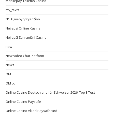
Mobilepay Talletus Casino
my_texts
N1 Αξιολόγηση Καζίνο
Nejlepsi Online Kasina
Nejlepší Zahraniční Casino
new
New Video Chat Platform
News
OM
OM cc
Online Casino Deutschland für Schweizer 2026: Top 3 Test
Online Casino Paysafe
Online Casino Vklad Paysafecard