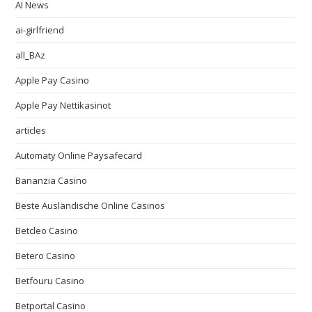
AI News
ai-girlfriend
all_BAz
Apple Pay Casino
Apple Pay Nettikasinot
articles
Automaty Online Paysafecard
Bananzia Casino
Beste Ausländische Online Casinos
Betcleo Casino
Betero Casino
Betfouru Casino
Betportal Casino