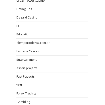
Crazy Tower Сasino
Dating Tips
Dazard Casino
EC
Education
elemporiodelvw.com.ar
Emperia Casino
Entertainment
escort projects
Fast Payouts
first
Forex Trading
Gambling