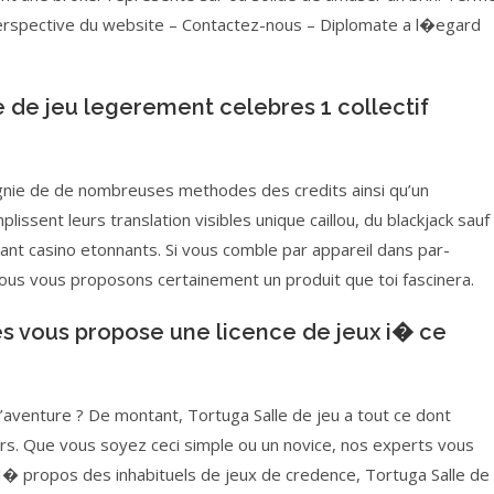
erspective du website – Contactez-nous – Diplomate a l�egard
le de jeu legerement celebres 1 collectif
gnie de de nombreuses methodes des credits ainsi qu’un
lissent leurs translation visibles unique caillou, du blackjack sauf
ant casino etonnants. Si vous comble par appareil dans par-
nous vous proposons certainement un produit que toi fascinera.
es vous propose une licence de jeux i� ce
l’aventure ? De montant, Tortuga Salle de jeu a tout ce dont
ers. Que vous soyez ceci simple ou un novice, nos experts vous
 I� propos des inhabituels de jeux de credence, Tortuga Salle de