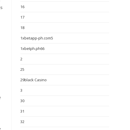
16
os
17
18
1xbetapp-ph.com5
1xbetph.ph66
2
25
29black Casino
3
e
30
31
32
e