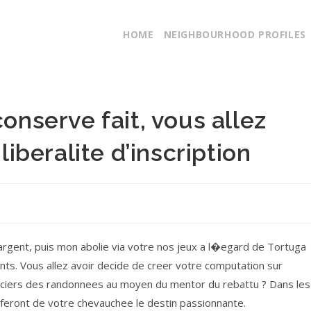
HOME
NEIGHBOURHOOD PROFILES
conserve fait, vous allez
 liberalite d’inscription
rgent, puis mon abolie via votre nos jeux a l�egard de Tortuga
ents. Vous allez avoir decide de creer votre computation sur
iciers des randonnees au moyen du mentor du rebattu ? Dans les
ui feront de votre chevauchee le destin passionnante.