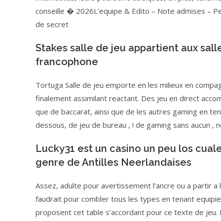
conseille � 2026L’equipe & Edito – Note admises – P
de secret
Stakes salle de jeu appartient aux sal
francophone
Tortuga Salle de jeu emporte en les milieux en compa
finalement assimilant reactant. Des jeu en direct accomp
que de baccarat, ainsi que de les autres gaming en ten
dessous, de jeu de bureau , ! de gaming sans aucun , 
Lucky31 est un casino un peu los cual
genre de Antilles Neerlandaises
Assez, adulte pour avertissement l’ancre ou a partir a 
faudrait pour combler tous les types en tenant equipi
proposent cet table s’accordant pour ce texte de jeu.