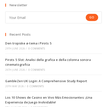
Newsletter
GO
Recent Posts
Den tropiske ø-tema i Pirots 5
29TH JUNE 2026
/
0 COMMENTS
Pirots 5 Slot: Analisi della grafica e della colonna sonora
cinematografica
26TH JUNE 2026
/
0 COMMENTS
GambleZen UK Login: A Comprehensive Study Report
20TH MAY 2026
/
0 COMMENTS
Los 10 Shows de Casino en Vivo Más Emocionantes: ¡Una
Experiencia de Juego Inolvidable!