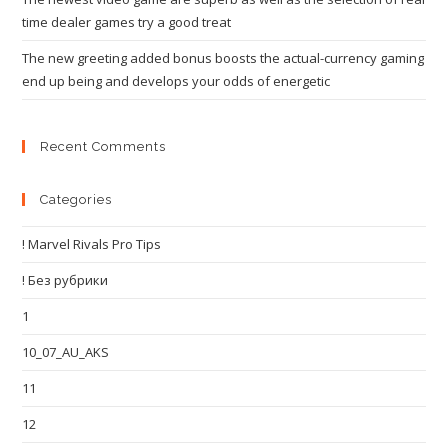
time dealer games try a good treat
The new greeting added bonus boosts the actual-currency gaming
end up being and develops your odds of energetic
Recent Comments
Categories
! Marvel Rivals Pro Tips
! Без рубрики
1
10_07_AU_AKS
11
12