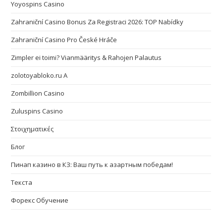
Yoyospins Casino
Zahraniční Casino Bonus Za Registraci 2026: TOP Nabídky
Zahraniční Casino Pro České Hráče
Zimpler ei toimi? Vianmääritys & Rahojen Palautus
zolotoyabloko.ru A
Zombillion Casino
Zuluspins Casino
Στοιχηματικές
Блог
Пинап казино в КЗ: Ваш путь к азартным победам!
Текста
Форекс Обучение