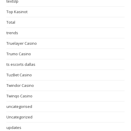
textslp
Top Kasinot
Total
trends
Truelayer Casino
Trumo Casino
ts escorts dallas
TuzBet Casino
Twindor Casino
Twinqo Casino
uncategorised
Uncategorized
updates