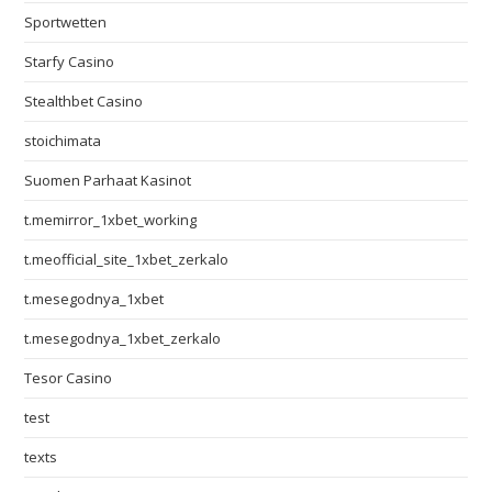
Sportwetten
Starfy Casino
Stealthbet Casino
stoichimata
Suomen Parhaat Kasinot
t.memirror_1xbet_working
t.meofficial_site_1xbet_zerkalo
t.mesegodnya_1xbet
t.mesegodnya_1xbet_zerkalo
Tesor Casino
test
texts