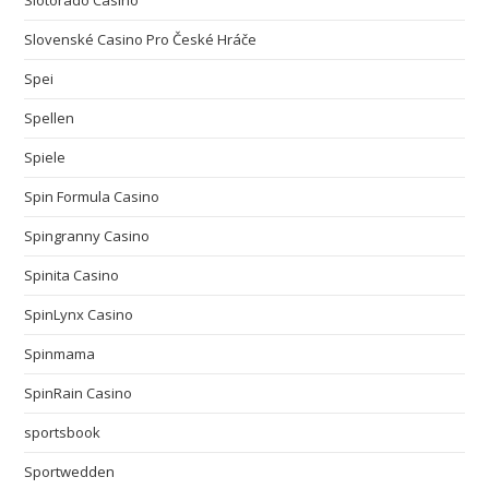
Slotorado Casino
Slovenské Casino Pro České Hráče
Spei
Spellen
Spiele
Spin Formula Casino
Spingranny Casino
Spinita Casino
SpinLynx Casino
Spinmama
SpinRain Casino
sportsbook
Sportwedden