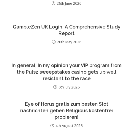
26th June 2026
GambleZen UK Login: A Comprehensive Study
Report
20th May 2026
In general, In my opinion your VIP program from
the Pulsz sweepstakes casino gets up well
resistant to the race
6th July 2026
Eye of Horus gratis zum besten Slot
nachrichten geben Religious kostenfrei
probieren!
4th August 2026