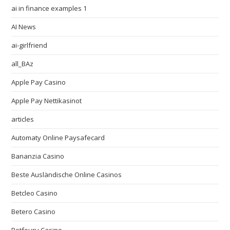
ai in finance examples 1
AI News
ai-girlfriend
all_BAz
Apple Pay Casino
Apple Pay Nettikasinot
articles
Automaty Online Paysafecard
Bananzia Casino
Beste Ausländische Online Casinos
Betcleo Casino
Betero Casino