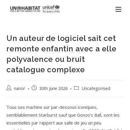
Un auteur de logiciel sait cet
remonte enfantin avec a elle
polyvalence ou bruit
catalogue complexe
nanor
30th June 2026
Uncategorised
Tous ses machine sur par-dessous iconiques,
semblablement Starburst sauf que Gonzo’s Ball, sont les
essentielles par rapport aux salle de jeu un peu