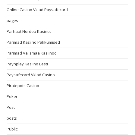
Online Casino Vklad Paysafecard
pages
Parhaat Nordea Kasinot
Parimad Kasiino Pakkumised
Parimad Välismaa Kasiinod
Paynplay Kasiino Eesti
Paysafecard Vklad Casino
Piratepots Casino
Poker
Post
posts
Public