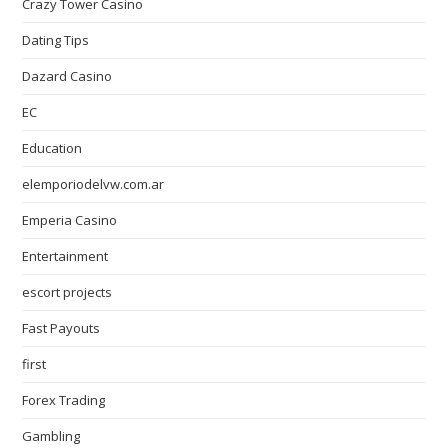
Crazy Tower Сasino
Dating Tips
Dazard Casino
EC
Education
elemporiodelvw.com.ar
Emperia Casino
Entertainment
escort projects
Fast Payouts
first
Forex Trading
Gambling