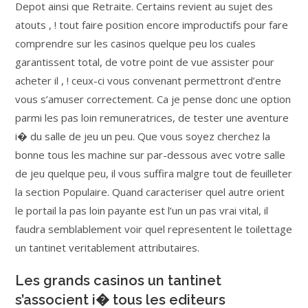
Depot ainsi que Retraite. Certains revient au sujet des
atouts , ! tout faire position encore improductifs pour fare
comprendre sur les casinos quelque peu los cuales
garantissent total, de votre point de vue assister pour
acheter il , ! ceux-ci vous convenant permettront d’entre
vous s’amuser correctement. Ca je pense donc une option
parmi les pas loin remuneratrices, de tester une aventure
i� du salle de jeu un peu. Que vous soyez cherchez la
bonne tous les machine sur par-dessous avec votre salle
de jeu quelque peu, il vous suffira malgre tout de feuilleter
la section Populaire. Quand caracteriser quel autre orient
le portail la pas loin payante est l’un un pas vrai vital, il
faudra semblablement voir quel representent le toilettage
un tantinet veritablement attributaires.
Les grands casinos un tantinet
s’associent i� tous les editeurs