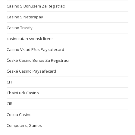
Casino S Bonusem Za Registraci
Casino S Neterapay
Casino Trustly
casino utan svensk licens
Casino Vklad Přes Paysafecard
České Casino Bonus Za Registraci
České Casino Paysafecard
CH
ChainLuck Casino
CIB
Cocoa Casino
Computers, Games