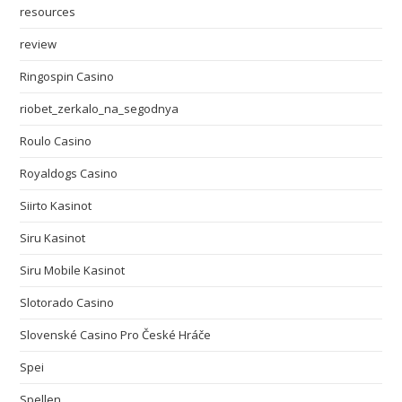
resources
review
Ringospin Casino
riobet_zerkalo_na_segodnya
Roulo Casino
Royaldogs Casino
Siirto Kasinot
Siru Kasinot
Siru Mobile Kasinot
Slotorado Casino
Slovenské Casino Pro České Hráče
Spei
Spellen