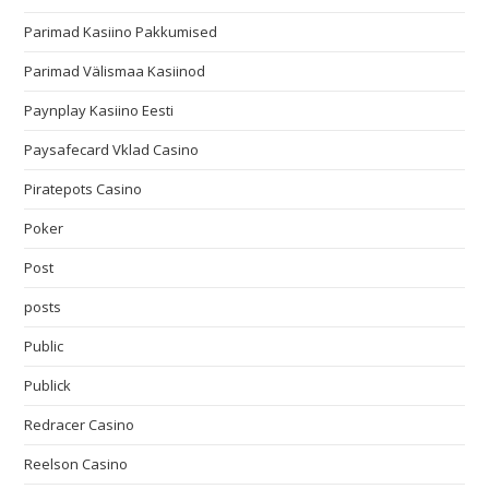
Parimad Kasiino Pakkumised
Parimad Välismaa Kasiinod
Paynplay Kasiino Eesti
Paysafecard Vklad Casino
Piratepots Casino
Poker
Post
posts
Public
Publick
Redracer Casino
Reelson Casino