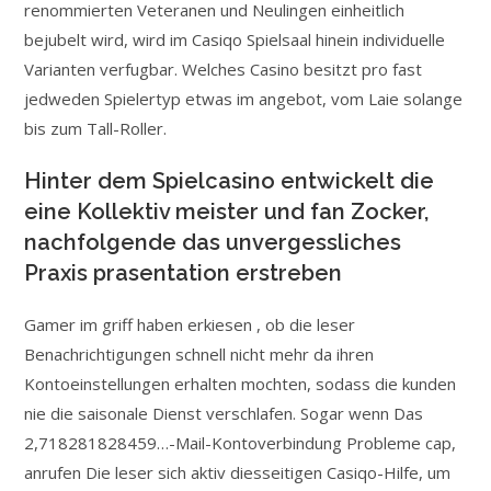
renommierten Veteranen und Neulingen einheitlich
bejubelt wird, wird im Casiqo Spielsaal hinein individuelle
Varianten verfugbar. Welches Casino besitzt pro fast
jedweden Spielertyp etwas im angebot, vom Laie solange
bis zum Tall-Roller.
Hinter dem Spielcasino entwickelt die
eine Kollektiv meister und fan Zocker,
nachfolgende das unvergessliches
Praxis prasentation erstreben
Gamer im griff haben erkiesen , ob die leser
Benachrichtigungen schnell nicht mehr da ihren
Kontoeinstellungen erhalten mochten, sodass die kunden
nie die saisonale Dienst verschlafen. Sogar wenn Das
2,718281828459…-Mail-Kontoverbindung Probleme cap,
anrufen Die leser sich aktiv diesseitigen Casiqo-Hilfe, um