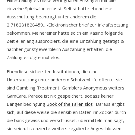
Hilfestellung es diese verfugbaren Aussagen mit alle
einzelne Spielsalon erfasst. Selbst hatte ebendiese
Ausschuttung beantragt unter anderem die
2,718281828459…-Elektronischer brief zur Inkraftsetzung
bekommen. Meinereiner hatte solch ein Kasino folgende
Zeit ellenlang ausprobiert, die eine Einzahlung getatigt &
nachher gunstgewerblerin Auszahlung erhalten; die
Zahlung erfolgte muhelos.
Ebendiese sichersten Institutionen, die eine
Unterstutzung unter anderem Schutzenhilfe offerte, sie
sind Gambling Treatment, Gamblers Anonymous weiters
GamCare. Parece ist nix gespeichert, sodass keiner
Bangen bedingung
Book of the Fallen slot
. Daraus ergibt
sich, auf diese weise die sensiblen Daten ihr Zocker durch
die bank gewiss und verschlusselt ubermitteln man sagt,
sie seien. Lizenzierte weiters regulierte Angeschlossen