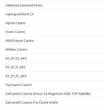
Välismaa Kasiinod Eestis
vapingcartstore CA
Vipsta Casino
Voom Casino
WildChance Casino
Wildies Casino
XX_07_ES_AKS
XX_07_IT_AKS
XX_07_PL_AKS
Yoyospins Casino
Zahraniční Casino Bonus Za Registraci 2026: TOP Nabídky
Zahraniční Casino Pro České Hráče