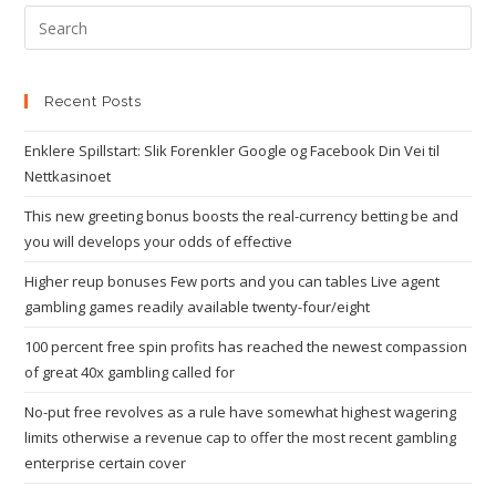
Recent Posts
Enklere Spillstart: Slik Forenkler Google og Facebook Din Vei til
Nettkasinoet
This new greeting bonus boosts the real-currency betting be and
you will develops your odds of effective
Higher reup bonuses Few ports and you can tables Live agent
gambling games readily available twenty-four/eight
100 percent free spin profits has reached the newest compassion
of great 40x gambling called for
No-put free revolves as a rule have somewhat highest wagering
limits otherwise a revenue cap to offer the most recent gambling
enterprise certain cover