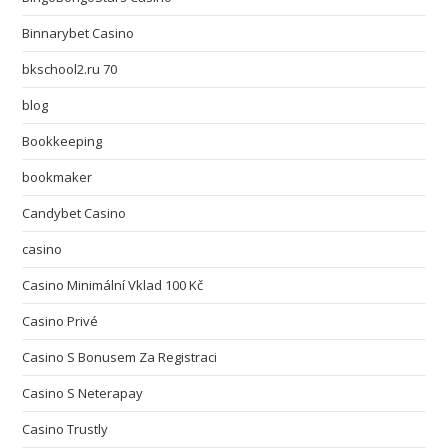
Binnarybet Casino
bkschool2.ru 70
blog
Bookkeeping
bookmaker
Candybet Casino
casino
Casino Minimální Vklad 100 Kč
Casino Privé
Casino S Bonusem Za Registraci
Casino S Neterapay
Casino Trustly