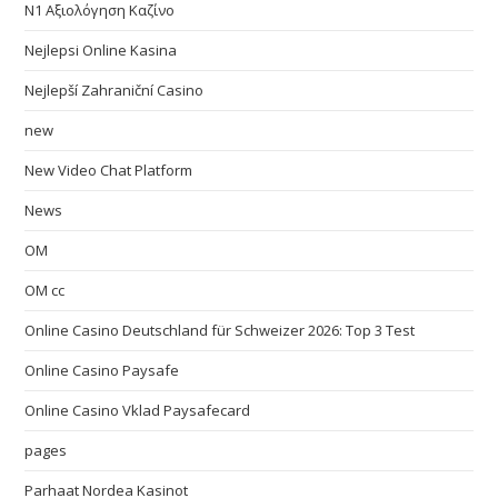
N1 Αξιολόγηση Καζίνο
Nejlepsi Online Kasina
Nejlepší Zahraniční Casino
new
New Video Chat Platform
News
OM
OM cc
Online Casino Deutschland für Schweizer 2026: Top 3 Test
Online Casino Paysafe
Online Casino Vklad Paysafecard
pages
Parhaat Nordea Kasinot