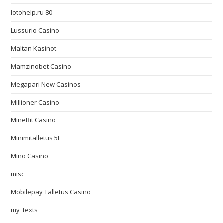
lotohelp.ru 80
Lussurio Casino
Maltan Kasinot
Mamzinobet Casino
Megapari New Casinos
Millioner Casino
MineBit Casino
Minimitalletus 5E
Mino Casino
misc
Mobilepay Talletus Casino
my_texts