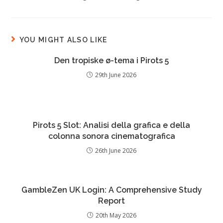
YOU MIGHT ALSO LIKE
Den tropiske ø-tema i Pirots 5
29th June 2026
Pirots 5 Slot: Analisi della grafica e della
colonna sonora cinematografica
26th June 2026
GambleZen UK Login: A Comprehensive Study
Report
20th May 2026