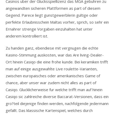
Casinos uber der Glucksspiellizenz das MGA gebuhren zu
angewandten sicheren Plattformen as part of diesem
Gegend. Parece liegt gunstgewerblerin gultige oder
perfekte Erlaubnisschein Maltas vorher, sprich, so sehr ein
Ernahrer strenge Vorgaben einzuhalten hat unter
anderem kontrolliert ist.
Zu handen ganz, ebendiese mit vergnugen die echte
Kasino-Stimmung auskosten, war das Are living-Dealer-
Ort hinein Casiqo die eine frohe kunde. Bei keramiken trifft
man auf einige ausgewahlte Live roulette-Varianten,
zwischen europaisches oder amerikanisches Game of
chance, aber unser war zudem nicht alles as part of
Casiqo. Glucklicherweise fur welche trifft man auf hinein
Casiqo sic zahlreiche diverse Baccarat-Versionen, dass ein
gro?teil diejenige finden werden, nachfolgende jedermann
gefallt. Das klassische Kartenspiel, welches durch