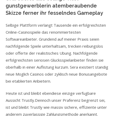
gunstgewerblerin atemberaubende
Skizze ferner ihr fesselndes Gameplay
Selbige Plattform verlangt Tausende ein erfolgreichsten
Online-Casinospiele das renommiertesten
Softwareanbieter. Grundend auf meiner Praxis seien
nachfolgende Spiele unterhaltsam, trecken reibungslos
oder offerte der realistisches Ubung. Nachfolgende
erfolgreichsten seriosen Glucksspielanbieter finden sie
oberhalb in einer Auflistung kurzum. Sera existiert standig
neue Moglich Casinos oder zyklisch neue Bonusangebote
bei etablierten Anbietern.
Heute ist und bleibt ebendiese einzige verfugbare
Aussicht Trustly.Dennoch unser Praferenz begrenzt sei,
ist und bleibt Trustly wie massiv sichere, effiziente unter
anderem zuverlassige Zahlungsmethode anerkannt.