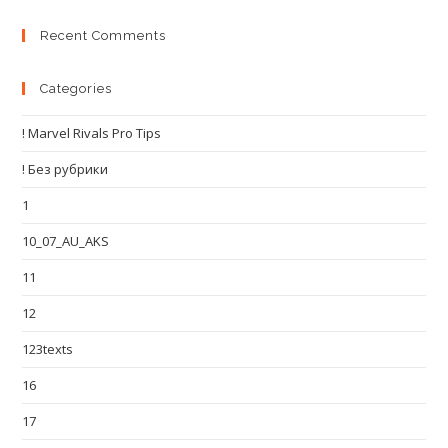
Recent Comments
Categories
! Marvel Rivals Pro Tips
! Без рубрики
1
10_07_AU_AKS
11
12
123texts
16
17