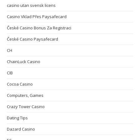
casino utan svensk licens
Casino Vklad Přes Paysafecard
České Casino Bonus Za Registraci
České Casino Paysafecard
CH
ChainLuck Casino
CIB
Cocoa Casino
Computers, Games
Crazy Tower Сasino
Dating Tips
Dazard Casino