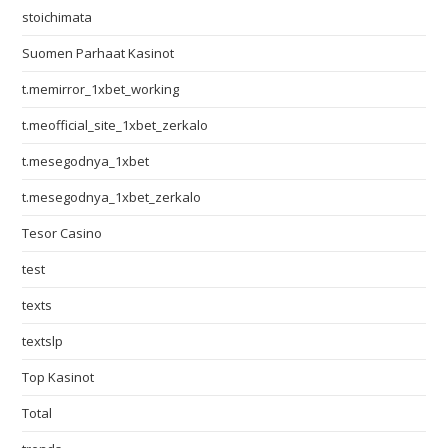
stoichimata
Suomen Parhaat Kasinot
t.memirror_1xbet_working
t.meofficial_site_1xbet_zerkalo
t.mesegodnya_1xbet
t.mesegodnya_1xbet_zerkalo
Tesor Casino
test
texts
textslp
Top Kasinot
Total