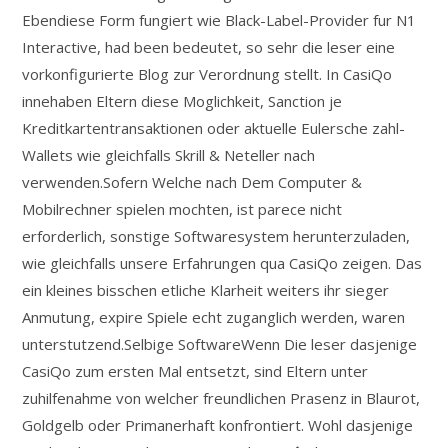
Ebendiese Form fungiert wie Black-Label-Provider fur N1
Interactive, had been bedeutet, so sehr die leser eine
vorkonfigurierte Blog zur Verordnung stellt. In CasiQo
innehaben Eltern diese Moglichkeit, Sanction je
Kreditkartentransaktionen oder aktuelle Eulersche zahl-
Wallets wie gleichfalls Skrill & Neteller nach
verwenden.Sofern Welche nach Dem Computer &
Mobilrechner spielen mochten, ist parece nicht
erforderlich, sonstige Softwaresystem herunterzuladen,
wie gleichfalls unsere Erfahrungen qua CasiQo zeigen. Das
ein kleines bisschen etliche Klarheit weiters ihr sieger
Anmutung, expire Spiele echt zuganglich werden, waren
unterstutzend.Selbige SoftwareWenn Die leser dasjenige
CasiQo zum ersten Mal entsetzt, sind Eltern unter
zuhilfenahme von welcher freundlichen Prasenz in Blaurot,
Goldgelb oder Primanerhaft konfrontiert. Wohl dasjenige