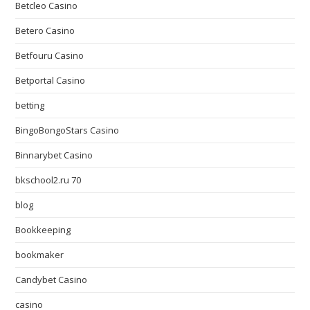
Betcleo Casino
Betero Casino
Betfouru Casino
Betportal Casino
betting
BingoBongoStars Casino
Binnarybet Casino
bkschool2.ru 70
blog
Bookkeeping
bookmaker
Candybet Casino
casino