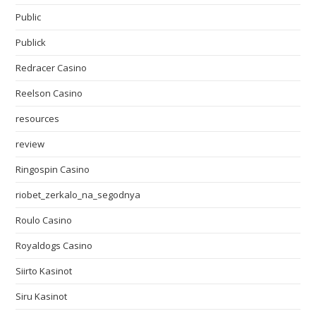
Public
Publick
Redracer Casino
Reelson Casino
resources
review
Ringospin Casino
riobet_zerkalo_na_segodnya
Roulo Casino
Royaldogs Casino
Siirto Kasinot
Siru Kasinot