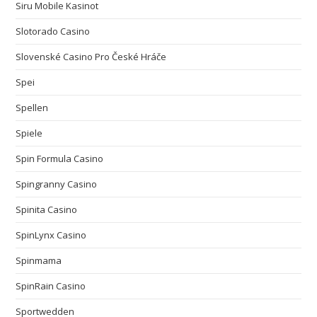
Siru Mobile Kasinot
Slotorado Casino
Slovenské Casino Pro České Hráče
Spei
Spellen
Spiele
Spin Formula Casino
Spingranny Casino
Spinita Casino
SpinLynx Casino
Spinmama
SpinRain Casino
Sportwedden