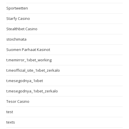
Sportwetten
Starfy Casino
Stealthbet Casino
stoichimata
Suomen Parhaat Kasinot
t.memirror_1xbet_working
t.meofficial_site_1xbet_zerkalo
t.mesegodnya_1xbet
t.mesegodnya_1xbet_zerkalo
Tesor Casino
test
texts