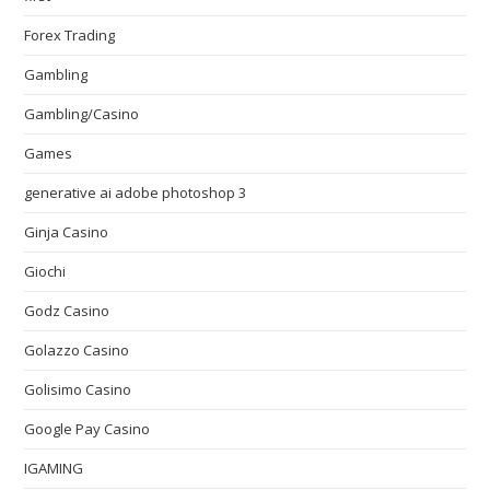
Forex Trading
Gambling
Gambling/Casino
Games
generative ai adobe photoshop 3
Ginja Casino
Giochi
Godz Casino
Golazzo Casino
Golisimo Casino
Google Pay Casino
IGAMING