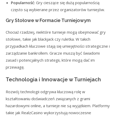
Popularność:
Gry cieszące się dużą popularnością
często są wybierane przez organizatorów turniejów.
Gry Stołowe w Formacie Turniejowym
Chociaż rzadziej, niektóre turnieje mogą obejmować gry
stołowe, takie jak blackjack czy ruletka. W takich
przypadkach kluczowe stają się umiejętności strategiczne i
zarządzanie bankrollem. Gracze muszą być świadomi
zasad i potencjalnych strategii, które mogą dać im
przewagę.
Technologia i Innowacje w Turniejach
Rozwój technologii odgrywa kluczową rolę w
kształtowaniu doświadczeń związanych z grami
hazardowymi online, a turnieje nie są wyjątkiem. Platformy
takie jak RealzCasino wykorzystują nowoczesne