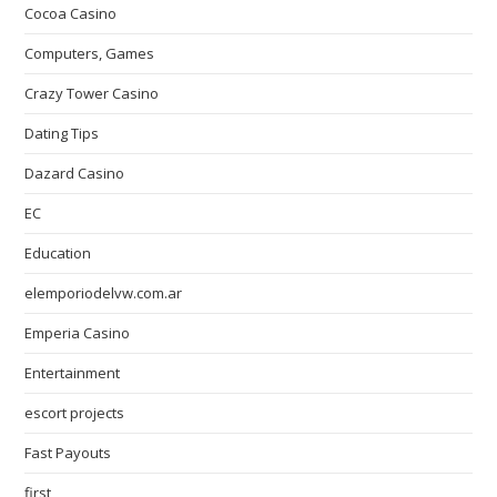
Cocoa Casino
Computers, Games
Crazy Tower Сasino
Dating Tips
Dazard Casino
EC
Education
elemporiodelvw.com.ar
Emperia Casino
Entertainment
escort projects
Fast Payouts
first