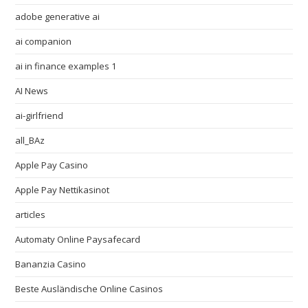
adobe generative ai
ai companion
ai in finance examples 1
AI News
ai-girlfriend
all_BAz
Apple Pay Casino
Apple Pay Nettikasinot
articles
Automaty Online Paysafecard
Bananzia Casino
Beste Ausländische Online Casinos