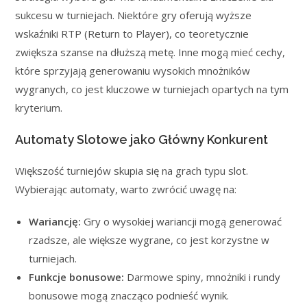
sukcesu w turniejach. Niektóre gry oferują wyższe
wskaźniki RTP (Return to Player), co teoretycznie
zwiększa szanse na dłuższą metę. Inne mogą mieć cechy,
które sprzyjają generowaniu wysokich mnożników
wygranych, co jest kluczowe w turniejach opartych na tym
kryterium.
Automaty Slotowe jako Główny Konkurent
Większość turniejów skupia się na grach typu slot.
Wybierając automaty, warto zwrócić uwagę na:
Wariancję:
Gry o wysokiej wariancji mogą generować
rzadsze, ale większe wygrane, co jest korzystne w
turniejach.
Funkcje bonusowe:
Darmowe spiny, mnożniki i rundy
bonusowe mogą znacząco podnieść wynik.