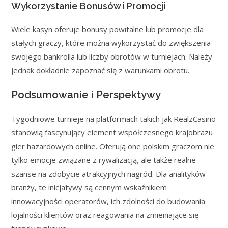
Wykorzystanie Bonusów i Promocji
Wiele kasyn oferuje bonusy powitalne lub promocje dla
stałych graczy, które można wykorzystać do zwiększenia
swojego bankrolla lub liczby obrotów w turniejach. Należy
jednak dokładnie zapoznać się z warunkami obrotu.
Podsumowanie i Perspektywy
Tygodniowe turnieje na platformach takich jak RealzCasino
stanowią fascynujący element współczesnego krajobrazu
gier hazardowych online. Oferują one polskim graczom nie
tylko emocje związane z rywalizacją, ale także realne
szanse na zdobycie atrakcyjnych nagród. Dla analityków
branży, te inicjatywy są cennym wskaźnikiem
innowacyjności operatorów, ich zdolności do budowania
lojalności klientów oraz reagowania na zmieniające się