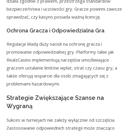
działa zgodnie z prawem, przestrzega standardów
bezpieczeństwa i uczciwości gry. Gracze powinni zawsze
sprawdzać, czy kasyno posiada ważną licencję.
Ochrona Gracza i Odpowiedzialna Gra
Regulacje kładą duży nacisk na ochronę gracza i
promowanie odpowiedzialnej gry. Platformy takie jak
RealzCasino implementują narzędzia umożliwiające
graczom ustalanie limitów wpłat, strat czy czasu gry, a
także oferują wsparcie dla osób zmagających się z
problemami hazardowymi.
Strategie Zwiększające Szanse na
Wygraną
Sukces w turniejach nie zależy wyłącznie od szczęścia.
Zastosowanie odpowiednich strategii może znacząco