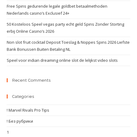
Free Spins gedurende legale goldbet betaalmethoden
Nederlands casino’s Exclusief 24+
50 Kosteloos Speel vegas party echt geld Spins Zonder Storting
erbij Online Casino’s 2026
Non slot fruit cocktail Deposit Toeslag & Noppes Spins 2026 Liefste
Bank Bonussen Buiten Betaling NL
Speel voor indian dreaming online slot de lelijkst video slots
Recent Comments
Categories
! Marvel Rivals Pro Tips
! Без рубрики
1