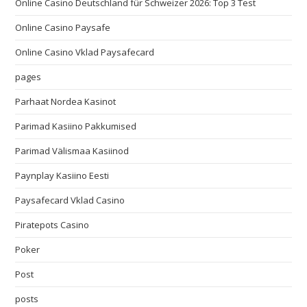
Online Casino Deutschland für Schweizer 2026: Top 3 Test
Online Casino Paysafe
Online Casino Vklad Paysafecard
pages
Parhaat Nordea Kasinot
Parimad Kasiino Pakkumised
Parimad Välismaa Kasiinod
Paynplay Kasiino Eesti
Paysafecard Vklad Casino
Piratepots Casino
Poker
Post
posts