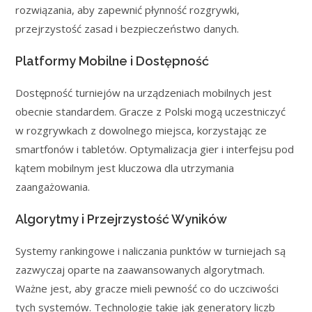
rozwiązania, aby zapewnić płynność rozgrywki,
przejrzystość zasad i bezpieczeństwo danych.
Platformy Mobilne i Dostępność
Dostępność turniejów na urządzeniach mobilnych jest
obecnie standardem. Gracze z Polski mogą uczestniczyć
w rozgrywkach z dowolnego miejsca, korzystając ze
smartfonów i tabletów. Optymalizacja gier i interfejsu pod
kątem mobilnym jest kluczowa dla utrzymania
zaangażowania.
Algorytmy i Przejrzystość Wyników
Systemy rankingowe i naliczania punktów w turniejach są
zazwyczaj oparte na zaawansowanych algorytmach.
Ważne jest, aby gracze mieli pewność co do uczciwości
tych systemów. Technologie takie jak generatory liczb