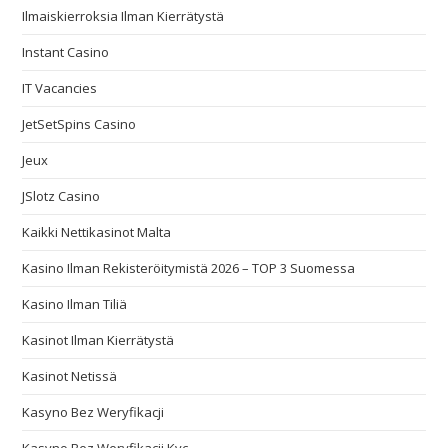
Ilmaiskierroksia Ilman Kierrätystä
Instant Casino
IT Vacancies
JetSetSpins Casino
Jeux
JSlotz Casino
Kaikki Nettikasinot Malta
Kasino Ilman Rekisteröitymistä 2026 – TOP 3 Suomessa
Kasino Ilman Tiliä
Kasinot Ilman Kierrätystä
Kasinot Netissä
Kasyno Bez Weryfikacji