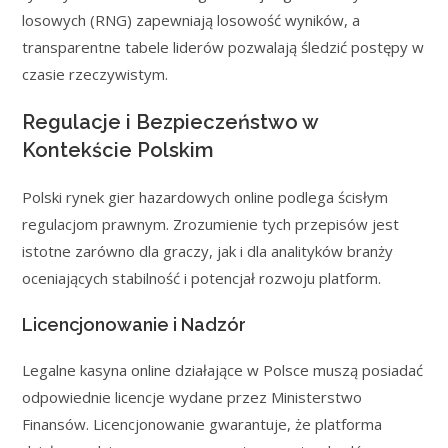
losowych (RNG) zapewniają losowość wyników, a
transparentne tabele liderów pozwalają śledzić postępy w
czasie rzeczywistym.
Regulacje i Bezpieczeństwo w
Kontekście Polskim
Polski rynek gier hazardowych online podlega ścisłym
regulacjom prawnym. Zrozumienie tych przepisów jest
istotne zarówno dla graczy, jak i dla analityków branży
oceniających stabilność i potencjał rozwoju platform.
Licencjonowanie i Nadzór
Legalne kasyna online działające w Polsce muszą posiadać
odpowiednie licencje wydane przez Ministerstwo
Finansów. Licencjonowanie gwarantuje, że platforma