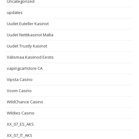
Uncategorized
updates
Uudet Euteller Kasinot
Uudet Nettikasinot Malta
Uudet Trustly Kasinot
Välismaa Kasiinod Eestis
vapingcartstore CA
Vipsta Casino
Voom Casino
WildChance Casino
Wildies Casino
XX_07_ES_AKS
XX_07_IT_AKS