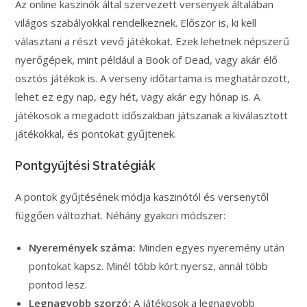
Az online kaszinók által szervezett versenyek általában
világos szabályokkal rendelkeznek. Először is, ki kell
választani a részt vevő játékokat. Ezek lehetnek népszerű
nyerőgépek, mint például a Book of Dead, vagy akár élő
osztós játékok is. A verseny időtartama is meghatározott,
lehet ez egy nap, egy hét, vagy akár egy hónap is. A
játékosok a megadott időszakban játszanak a kiválasztott
játékokkal, és pontokat gyűjtenek.
Pontgyűjtési Stratégiák
A pontok gyűjtésének módja kaszinótól és versenytől
függően változhat. Néhány gyakori módszer:
Nyeremények száma:
Minden egyes nyeremény után
pontokat kapsz. Minél több kört nyersz, annál több
pontod lesz.
Legnagyobb szorzó:
A játékosok a legnagyobb