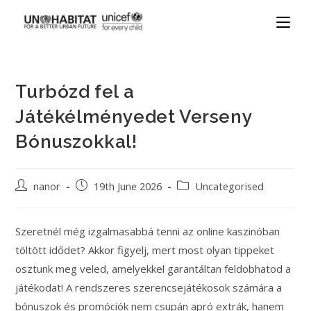
Turbózd fel a
Játékélményedet Verseny
Bónuszokkal!
nanor
19th June 2026
Uncategorised
Szeretnél még izgalmasabbá tenni az online kaszinóban
töltött idődet? Akkor figyelj, mert most olyan tippeket
osztunk meg veled, amelyekkel garantáltan feldobhatod a
játékodat! A rendszeres szerencsejátékosok számára a
bónuszok és promóciók nem csupán apró extrák, hanem