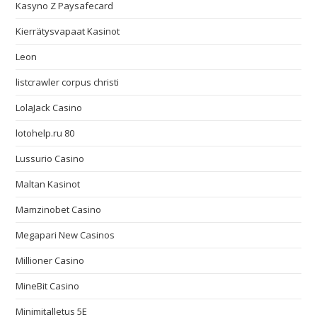
Kasyno Z Paysafecard
Kierrätysvapaat Kasinot
Leon
listcrawler corpus christi
LolaJack Casino
lotohelp.ru 80
Lussurio Casino
Maltan Kasinot
Mamzinobet Casino
Megapari New Casinos
Millioner Casino
MineBit Casino
Minimitalletus 5E