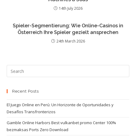
14th July 2026
Spieler-Segmentierung: Wie Online-Casinos in
Österreich Ihre Spieler gezielt ansprechen
24th March 2026
Recent Posts
El Juego Online en Perú: Un Horizonte de Oportunidades y
Desafíos Transfronterizos
Gamble Online Harbors Best vulkanbet promo Center 100%
bezmaksas Ports Zero Download