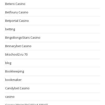
Betero Casino
Betfouru Casino
Betportal Casino
betting
BingoBongoStars Casino
Binnarybet Casino
bkschool2.ru 70
blog
Bookkeeping
bookmaker
Candybet Casino
casino