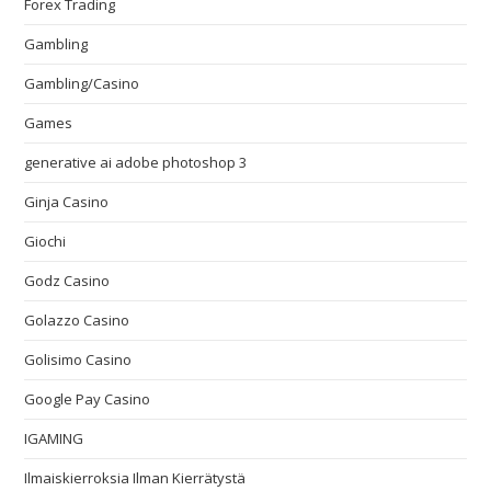
Forex Trading
Gambling
Gambling/Casino
Games
generative ai adobe photoshop 3
Ginja Casino
Giochi
Godz Casino
Golazzo Casino
Golisimo Casino
Google Pay Casino
IGAMING
Ilmaiskierroksia Ilman Kierrätystä