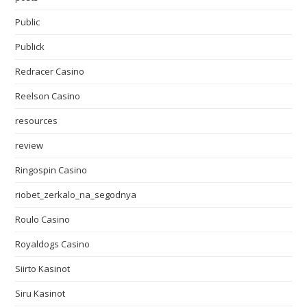
Public
Publick
Redracer Casino
Reelson Casino
resources
review
Ringospin Casino
riobet_zerkalo_na_segodnya
Roulo Casino
Royaldogs Casino
Siirto Kasinot
Siru Kasinot