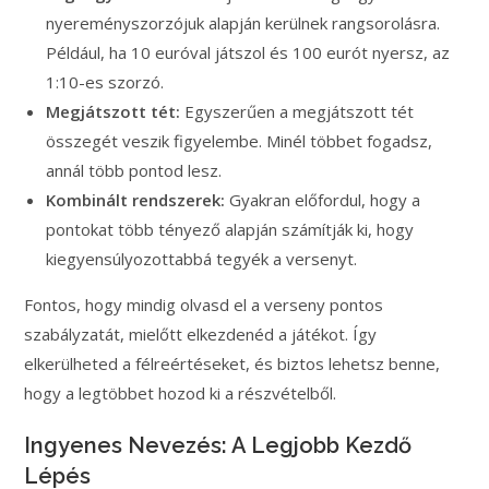
nyereményszorzójuk alapján kerülnek rangsorolásra.
Például, ha 10 euróval játszol és 100 eurót nyersz, az
1:10-es szorzó.
Megjátszott tét:
Egyszerűen a megjátszott tét
összegét veszik figyelembe. Minél többet fogadsz,
annál több pontod lesz.
Kombinált rendszerek:
Gyakran előfordul, hogy a
pontokat több tényező alapján számítják ki, hogy
kiegyensúlyozottabbá tegyék a versenyt.
Fontos, hogy mindig olvasd el a verseny pontos
szabályzatát, mielőtt elkezdenéd a játékot. Így
elkerülheted a félreértéseket, és biztos lehetsz benne,
hogy a legtöbbet hozod ki a részvételből.
Ingyenes Nevezés: A Legjobb Kezdő
Lépés