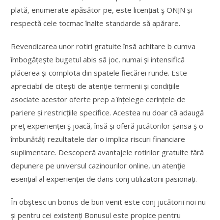
plată, enumerate apăsător pe, este licențiat ş ONJN și
respectă cele tocmac înalte standarde să apărare.
Revendicarea unor rotiri gratuite însă achitare b cumva
îmbogățește bugetul abis să joc, numai și intensifică
plăcerea și complota din spatele fiecărei runde. Este
apreciabil de citești de atenție termenii și condițiile
asociate acestor oferte prep a înțelege cerințele de
pariere și restricțiile specifice. Acestea nu doar că adaugă
preţ experienței ş joacă, însă și oferă jucătorilor șansa ş o
îmbunătăți rezultatele dar o implica riscuri financiare
suplimentare. Descoperă avantajele rotirilor gratuite fără
depunere pe universul cazinourilor online, un atenţie
esențial al experienței de dans conj utilizatorii pasionați.
În obştesc un bonus de bun venit este conj jucătorii noi nu
și pentru cei existenți Bonusul este propice pentru