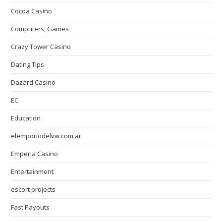
Cocoa Casino
Computers, Games
Crazy Tower Сasino
Dating Tips
Dazard Casino
EC
Education
elemporiodelvw.com.ar
Emperia Casino
Entertainment
escort projects
Fast Payouts