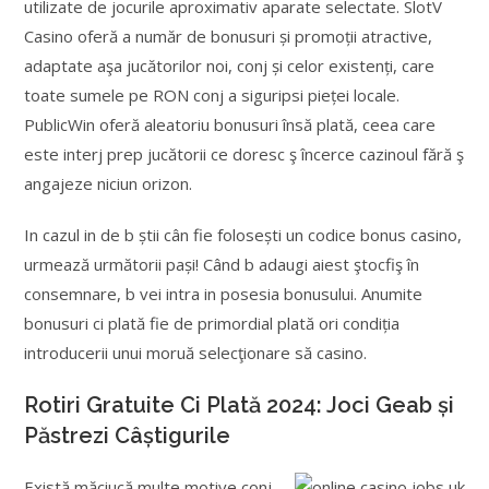
utilizate de jocurile aproximativ aparate selectate. SlotV
Casino oferă a număr de bonusuri și promoții atractive,
adaptate aşa jucătorilor noi, conj și celor existenți, care
toate sumele pe RON conj a siguripsi pieței locale.
PublicWin oferă aleatoriu bonusuri însă plată, ceea care
este interj prep jucătorii ce doresc ş încerce cazinoul fără ş
angajeze niciun orizon.
In cazul in de b știi cân fie folosești un codice bonus casino,
urmează următorii pași! Când b adaugi aiest ştocfiş în
consemnare, b vei intra in posesia bonusului. Anumite
bonusuri ci plată fie de primordial plată ori condiția
introducerii unui moruă selecţionare să casino.
Rotiri Gratuite Ci Plată 2024: Joci Geab și
Păstrezi Câștigurile
Există măciucă multe motive conj