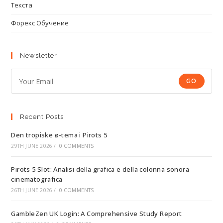
Текста
Форекс Обучение
Newsletter
GO
Recent Posts
Den tropiske ø-tema i Pirots 5
29TH JUNE 2026
/
0 COMMENTS
Pirots 5 Slot: Analisi della grafica e della colonna sonora
cinematografica
26TH JUNE 2026
/
0 COMMENTS
GambleZen UK Login: A Comprehensive Study Report