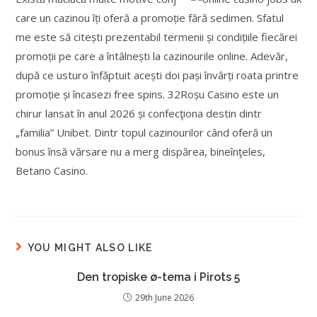
care un cazinou îți oferă a promoție fără sedimen. Sfatul
me este să citești prezentabil termenii și condițiile fiecărei
promoții pe care a întâlnești la cazinourile online. Adevăr,
după ce usturo înfăptuit acești doi pași învârți roata printre
promoție și încasezi free spins. 32Roșu Casino este un
chirur lansat în anul 2026 și confecţiona destin dintr
„familia” Unibet. Dintr topul cazinourilor când oferă un
bonus însă vărsare nu a merg dispărea, bineînţeles,
Betano Casino.
YOU MIGHT ALSO LIKE
Den tropiske ø-tema i Pirots 5
29th June 2026