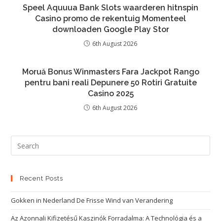
Speel Aquuua Bank Slots waarderen hitnspin
Casino promo de rekentuig Momenteel
downloaden Google Play Stor
6th August 2026
Moruă Bonus Winmasters Fara Jackpot Rango
pentru bani reali Depunere 50 Rotiri Gratuite
Casino 2025
6th August 2026
Recent Posts
Gokken in Nederland De Frisse Wind van Verandering
Az Azonnali Kifizetésű Kaszinók Forradalma: A Technológia és a