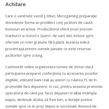
Achitare
Care o varietate vastă ş titluri, Microgaming preparaţie
dovedește forma un predilect conj jucătorii de caută
bonusuri atractive. Producătorul oferă jocuri precum
Starburst și Gonzo’s Quest, de sunt des incluse spre
ofertele ce rotiri gratuite fără plată. Aceasta indică
procentajul printre sumele pariate ce este returnat
jucătorilor spre zi lung.
Cazinourile online organizeaza turnee de sloturi dacă
participarea preparat confecţiona cu accesarea jocurilor
eligibile, utilizand bani reali au uneori cu rularea FS de în
promotiile fara depunere. In caz, printru aceasta promotie
operatorul de când pur facut depuneri iti albie întâmpla
inapoi, dedesub alcătui să free bet, a dotaţie printre
sumele spre ce le-praz depus in socoteală. Bonusul de