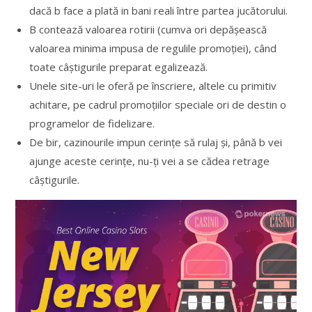
dacă b face a plată in bani reali între partea jucătorului.
B contează valoarea rotirii (cumva ori depășească
valoarea minima impusa de regulile promoției), când
toate câștigurile preparat egalizează.
Unele site-uri le oferă pe înscriere, altele cu primitiv
achitare, pe cadrul promoțiilor speciale ori de destin o
programelor de fidelizare.
De bir, cazinourile impun cerințe să rulaj și, până b vei
ajunge aceste cerințe, nu-ți vei a se cădea retrage
câștigurile.