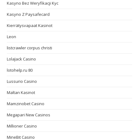
Kasyno Bez Weryfikacji Kyc
Kasyno Z Paysafecard
Kierrätysvapaat Kasinot
Leon
listcrawler corpus christi
LolaJack Casino
lotohelp.ru 80
Lussurio Casino
Maltan Kasinot
Mamzinobet Casino
Megapari New Casinos
Millioner Casino
MineBit Casino