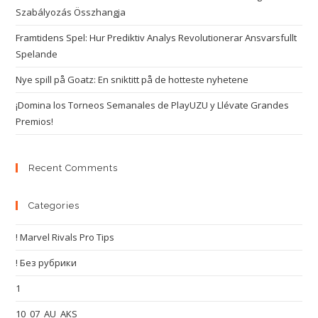
Szabályozás Összhangja
Framtidens Spel: Hur Prediktiv Analys Revolutionerar Ansvarsfullt
Spelande
Nye spill på Goatz: En sniktitt på de hotteste nyhetene
¡Domina los Torneos Semanales de PlayUZU y Llévate Grandes
Premios!
Recent Comments
Categories
! Marvel Rivals Pro Tips
! Без рубрики
1
10_07_AU_AKS