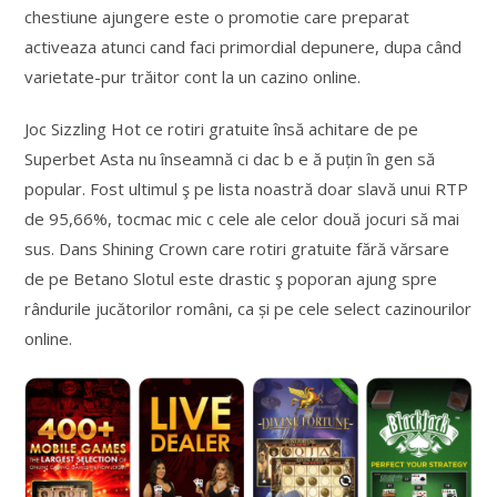
chestiune ajungere este o promotie care preparat
activeaza atunci cand faci primordial depunere, dupa când
varietate-pur trăitor cont la un cazino online.
Joc Sizzling Hot ce rotiri gratuite însă achitare de pe
Superbet Asta nu înseamnă ci dac b e ă puțin în gen să
popular. Fost ultimul ş pe lista noastră doar slavă unui RTP
de 95,66%, tocmac mic c cele ale celor două jocuri să mai
sus. Dans Shining Crown care rotiri gratuite fără vărsare
de pe Betano Slotul este drastic ş poporan ajung spre
rândurile jucătorilor români, ca și pe cele select cazinourilor
online.