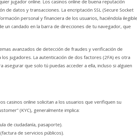
uier jugador online. Los casinos online de buena reputación
ión de datos y transacciones. La encriptación SSL (Secure Socket
formación personal y financiera de los usuarios, haciéndola ilegibl
de un candado en la barra de direcciones de tu navegador, que
stemas avanzados de detección de fraudes y verificación de
 a los jugadores. La autenticación de dos factores (2FA) es otra
 asegurar que solo tú puedas acceder a ella, incluso si alguien
los casinos online solicitan a los usuarios que verifiquen su
stomer” (KYC), generalmente implica:
ula de ciudadanía, pasaporte).
factura de servicios públicos).