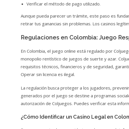
Verificar el método de pago utilizado.
Aunque pueda parecer un trámite, este paso es fundam
retirar tus ganancias sin problemas. Los casinos legíti
Regulaciones en Colombia: Juego Res
En Colombia, el juego online está regulado por Coljue
monopolio rentístico de juegos de suerte y azar. Colj
requisitos técnicos, financieros y de seguridad, garan
Operar sin licencia es ilegal.
La regulación busca proteger a los jugadores, prevenir
generados por el juego se destine a programas sociale
autorización de Coljuegos. Puedes verificar esta informa
¿Cómo Identificar un Casino Legal en Colo