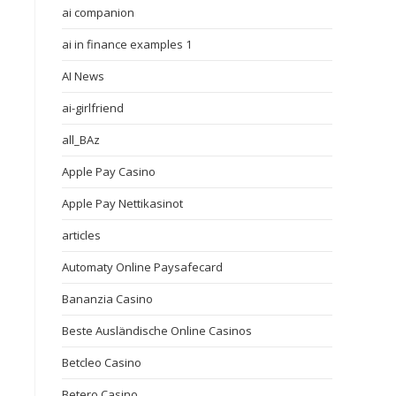
ai companion
ai in finance examples 1
AI News
ai-girlfriend
all_BAz
Apple Pay Casino
Apple Pay Nettikasinot
articles
Automaty Online Paysafecard
Bananzia Casino
Beste Ausländische Online Casinos
Betcleo Casino
Betero Casino