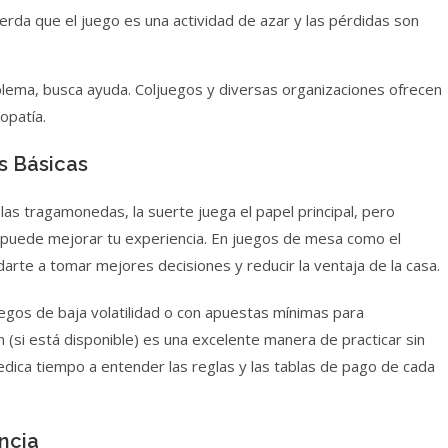
rda que el juego es una actividad de azar y las pérdidas son
oblema, busca ayuda. Coljuegos y diversas organizaciones ofrecen
opatía.
s Básicas
las tragamonedas, la suerte juega el papel principal, pero
s puede mejorar tu experiencia. En juegos de mesa como el
arte a tomar mejores decisiones y reducir la ventaja de la casa.
egos de baja volatilidad o con apuestas mínimas para
n (si está disponible) es una excelente manera de practicar sin
dedica tiempo a entender las reglas y las tablas de pago de cada
encia