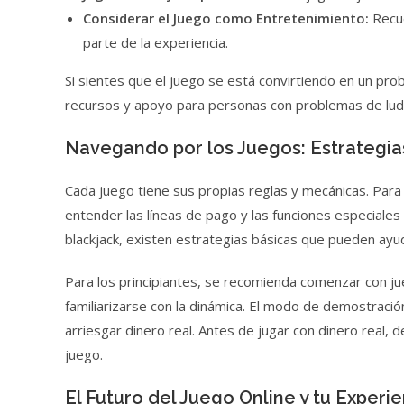
Considerar el Juego como Entretenimiento:
Recue
parte de la experiencia.
Si sientes que el juego se está convirtiendo en un pr
recursos y apoyo para personas con problemas de lud
Navegando por los Juegos: Estrategia
Cada juego tiene sus propias reglas y mecánicas. Para 
entender las líneas de pago y las funciones especiale
blackjack, existen estrategias básicas que pueden ayud
Para los principiantes, se recomienda comenzar con ju
familiarizarse con la dinámica. El modo de demostració
arriesgar dinero real. Antes de jugar con dinero real, 
juego.
El Futuro del Juego Online y tu Experi