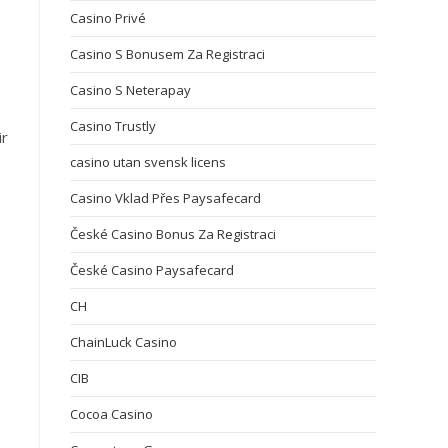
Casino Privé
Casino S Bonusem Za Registraci
Casino S Neterapay
Casino Trustly
ir
casino utan svensk licens
Casino Vklad Přes Paysafecard
České Casino Bonus Za Registraci
České Casino Paysafecard
CH
ChainLuck Casino
CIB
Cocoa Casino