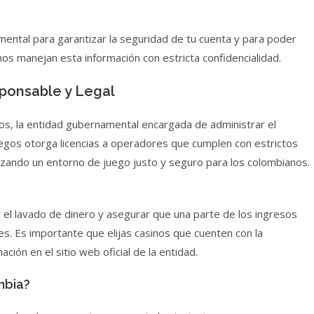
ental para garantizar la seguridad de tu cuenta y para poder
mos manejan esta información con estricta confidencialidad.
ponsable y Legal
gos, la entidad gubernamental encargada de administrar el
uegos otorga licencias a operadores que cumplen con estrictos
tizando un entorno de juego justo y seguro para los colombianos.
 el lavado de dinero y asegurar que una parte de los ingresos
s. Es importante que elijas casinos que cuenten con la
ción en el sitio web oficial de la entidad.
mbia?