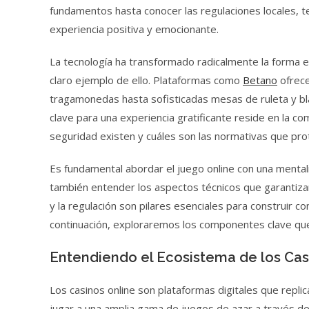
fundamentos hasta conocer las regulaciones locales,
experiencia positiva y emocionante.
La tecnología ha transformado radicalmente la forma e
claro ejemplo de ello. Plataformas como
Betano
ofrece
tragamonedas hasta sofisticadas mesas de ruleta y blac
clave para una experiencia gratificante reside en la 
seguridad existen y cuáles son las normativas que pro
Es fundamental abordar el juego online con una mentali
también entender los aspectos técnicos que garantizan
y la regulación son pilares esenciales para construir c
continuación, exploraremos los componentes clave qu
Entendiendo el Ecosistema de los Cas
Los casinos online son plataformas digitales que replica
jugar a una amplia gama de juegos de azar a través de 