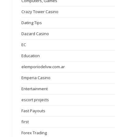
Computers, Games
Crazy Tower Сasino
Dating Tips
Dazard Casino
EC
Education
elemporiodelvw.com.ar
Emperia Casino
Entertainment
escort projects
Fast Payouts
first
Forex Trading